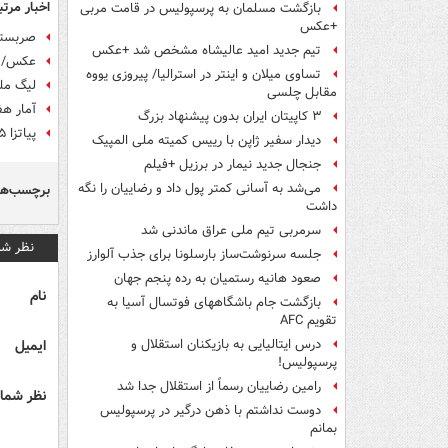
اخبار مرتب
بازگشت مسلمان به پرسپولیس در قامت مربی
+عکس
صربستان
تیم جدید امید عالیشاه مشخص شد +عکس
عکس/ پی
تساوی میلان و اینتر در استرالیا/ پیروزی یووه
لیگ‌ مل
مقابل چلسی
آمار هف
۳ کاپیتان ایران بدون پیشنهاد بزرگ
پیاتزا ۱۵ بازیکن والیبال را به خط کرد
دیدار سفیر ژاپن با رییس کمیته ملی المپیک
جنجال جدید نیمار در برزیل +فیلم
می‌شد به آسانی کمتر پول داد و رضاییان را نگه
برچسب‌ها
داشت
سرمربی تیم ملی عراق ماندنی شد
نظر شم
جلسه سرنوشت‌ساز بارسلونا برای جذب آلوارز
صعود هانیه رستمیان به رده پنجم جهان
نام
بازگشت جام باشگاههای فوتسال آسیا به
تقویم AFC
ایمیل
درس ایتالیایی‌ به بازیکنان استقلال و
پرسپولیس!
رامین رضاییان رسماً از استقلال جدا شد
نظر شما 
دوست نداشتم با ذهن درگیر در پرسپولیس
بمانم