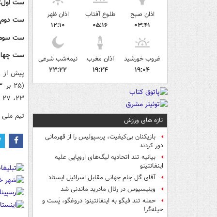
ست اول:
اذان صبح
طلوع آفتاب
اذان ظهر
ست دوم:
۱۲:۱۰
۰۵:۱۶
۰۳:۴۱
ست سوم:
ست چهار
غروب خورشید
اذان مغرب
نیمه‌شب شرعی
۲۳:۲۲
۱۹:۲۴
۱۹:۰۴
پیش از ا
۲۳، ۲۷ بر ۲۵ و ۲۵ بر ۲۱) مقابل فرانسه به پیروزی رسید.
تیم ملی ایران یکشنبه ساع
تازه های ورزش
بازیکنان بی‌کیفیت، پرسپولیس را از قهرمانی
دور کردند
بیانیه تند اتحادیه لیگ‌های اروپایی علیه
اینفانتینو
آقای گل جام جهانی مقابل اسرائیل ایستاد
وینیسیوس در رئال مادرید ماندنی شد
حمله تند فیگو به اینفانتینو: دروغگو، پَست‌ و
حیله‌گر!