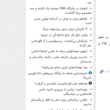
شد
انفجار در جایگاه CNG صحنه یک کشته و سه
مصدوم برجا گذاشت
تفاهم ایران و عمان در آستانه نهایی شدن
است
۳ کاپیتان ایران بدون پیشنهاد بزرگ
پایان تلخ یک نزاع خانوادگی در دورود
 بر صفر
بازیکنان بی‌کیفیت، پرسپولیس را از قهرمانی
(۲۵ بر ۲۳، ۲۵ بر ۱۹ و ۲۵ بر ۲۳) آرژانتین را شکست داد و سپس ترکیه سه بر صفر (۲۵ بر
دور کردند
تجهیز موشکهای سپاه به نفس اژدها+عکس
نشست وزیران خارجه مصر، ترکیه، پاکستان و
عربستان
چرا موشک‌های ایران تمام نمی‌شود؟
شبیه‌سازی حمله به پایگاه نیروهای دلتا فورس
آمریکا
صاعقه جان فوتبالیست تایلندی را گرفت!
عصبانیت ترامپ از پیروزی نامزد حامی
فلسطین در میشیگان
بقائی: برنامه‌ای برای سفر به قطر و پاکستان
نداریم