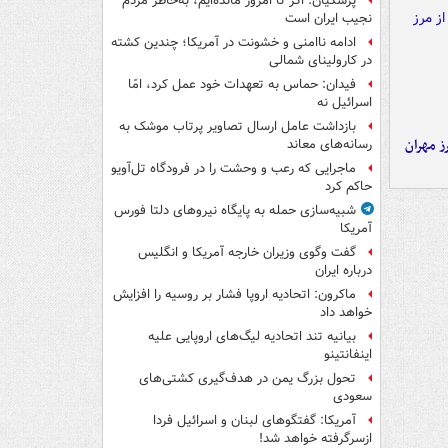
پزشکیان: اگر تا امروز مانده‌ایم، به‌خاطر مردم
نجیب ایران است
ادامه ناامنی و خشونت در آمریکا؛ چندین کشته
در کارولینای شمالی
فیدان: حماس به تعهدات خود عمل کرد، امّا
اسرائیل نه
بازداشت عامل ارسال تصاویر پرتاب موشک به
ز مهران
رسانه‌های معاند
ماجرایی که رعب و وحشت را در فرودگاه تل‌آویو
حاکم کرد
شبیه‌سازی حمله به پایگاه نیروهای دلتا فورس
آمریکا
گفت وگوی وزیران خارجه آمریکا و انگلیس
درباره ایران
ماکرون: اتحادیه اروپا فشار بر روسیه را افزایش
خواهد داد
بیانیه تند اتحادیه لیگ‌های اروپایی علیه
اینفانتینو
تحول بزرگ یمن در هدف‌گیری کشتی‌های
سعودی
آمریکا: گفتگوهای لبنان و اسرائیل فردا
ازسرگرفته خواهد شد!