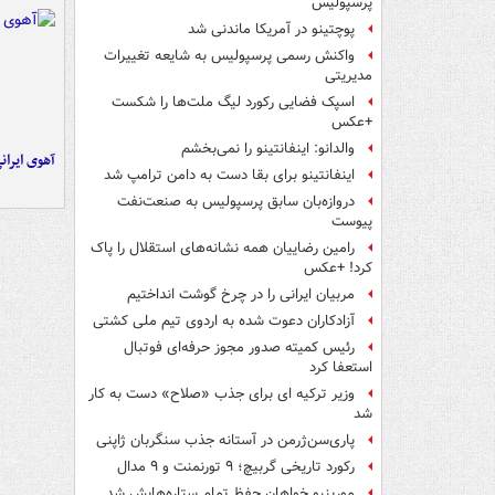
پرسپولیس
پوچتینو در آمریکا ماندنی شد
واکنش رسمی پرسپولیس به شایعه تغییرات
مدیریتی
اسپک فضایی رکورد لیگ ملت‌ها را شکست
+عکس
والدانو: اینفانتینو را نمی‌بخشم
آهوی ایران
اینفانتینو برای بقا دست به دامن ترامپ شد
دروازه‌بان سابق پرسپولیس به صنعت‌نفت
پیوست
رامین رضاییان همه نشانه‌های استقلال را پاک
کرد! +عکس
مربیان ایرانی را در چرخ گوشت انداختیم
آزادکاران دعوت شده به اردوی تیم ملی کشتی
رئیس کمیته صدور مجوز حرفه‌ای فوتبال
استعفا کرد
وزیر ترکیه ای برای جذب «صلاح» دست به کار
شد
پاری‌سن‌ژرمن در آستانه جذب سنگربان ژاپنی
رکورد تاریخی گربیچ؛ ۹ تورنمنت و ۹ مدال
مورینیو خواهان حفظ تمام ستاره‌هایش شد