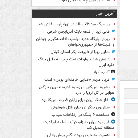
سدهای ایران چه وضعیتی دارند
آخرین اخبار
راز مرگ مرد ۷۲ ساله در تهرانپارس فاش شد
قابی زیبا از قلعه بابک آذربایجان شرقی
ریزش پایگاه جدید ترامپ بافاصله‌گیری جوانان
و اقلیت‌ها از جمهوری‌خواهان
نمایی زیبا از طبیعت بکر استان گیلان
کاهش شدید واردات نفت چین به دلیل جنگ
علیه ایران
آهوی ایرانی
فریاد مردم «فدایی خامنه‌ای بودن» است
نشریه آمریکایی: روسیه قدرتمندترین ناوگان
هوایی در کل اروپا را دارد
آغاز جنگ ایران برای پایان قدرت آمریکا بود
سناریوی بلاگر زن برای قتل شوهرش
مشاهده ۴ پلنگ در ارتفاعات میناب
قرار بود ایران به زانو درآید، اما به ابرقدرت
منطقه تبدیل شد!
اهمیت تشخیص زودهنگام بیماری‌های