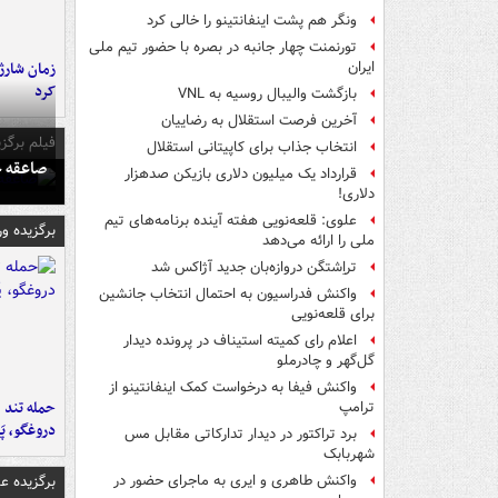
ونگر هم پشت اینفانتینو را خالی کرد
تورنمنت چهار جانبه در بصره با حضور تیم ملی
زمان شارژ 
ایران
کرد
بازگشت والیبال روسیه به VNL
آخرین فرصت استقلال به رضاییان
فیلم برگزی
انتخاب جذاب برای کاپیتانی استقلال
صاعقه ج
قرارداد یک میلیون دلاری بازیکن صدهزار
دلاری!
علوی: قلعه‌نویی هفته آینده برنامه‌های تیم
برگزیده و
ملی را ارائه می‌دهد
تراِشتگن دروازه‌بان جدید آژاکس شد
واکنش فدراسیون به احتمال انتخاب جانشین
برای قلعه‌نویی
اعلام رای کمیته استیناف در پرونده دیدار
گل‌گهر و چادرملو
واکنش فیفا به درخواست کمک اینفانتینو از
حمله تند ف
ترامپ
دروغگو، پَ
برد تراکتور در دیدار تدارکاتی مقابل مس
شهربابک
برگزیده 
واکنش طاهری و ایری به ماجرای حضور در