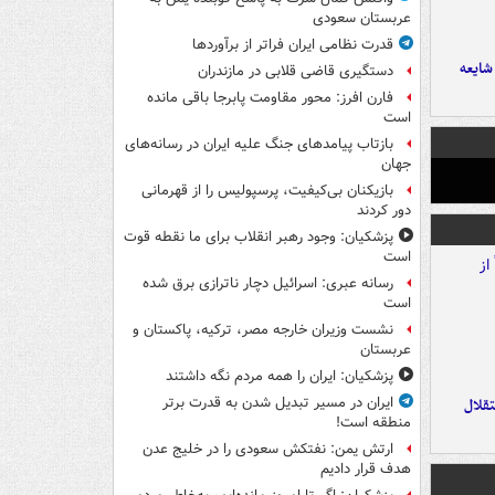
عربستان سعودی
قدرت نظامی ایران فراتر از برآوردها
ایعه
دستگیری قاضی قلابی در مازندران
فارن افرز: محور مقاومت پابرجا باقی مانده
است
بازتاب پیامدهای جنگ علیه ایران در رسانه‌های
جهان
بازیکنان بی‌کیفیت، پرسپولیس را از قهرمانی
دور کردند
پزشکیان: وجود رهبر انقلاب برای ما نقطه قوت
است
رسانه عبری: اسرائیل دچار ناترازی برق شده
است
نشست وزیران خارجه مصر، ترکیه، پاکستان و
عربستان
پزشکیان: ایران را همه مردم نگه داشتند
ایران در مسیر تبدیل شدن به قدرت برتر
تقلال
منطقه است!
ارتش یمن: نفتکش سعودی را در خلیج عدن
هدف قرار دادیم