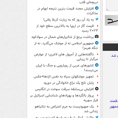
دریچه‌ای قلب
افزایش مجدد قیمت بنزین نتیجه ابهام در
مذاکرات
به یاد آن روز که به زیارت کربلا رفتی!
قیمت گاز در اروپا به بالاترین سطح خود از
۲۰۲۳ رسید
برداشت برنج از شالیزارهای شمال در سوادکوه
جمهوری اسلامی نه از موشک می‌گذرد، نه از
تنگه هرمز!
ناگفته‌هایی از آمپول های لاغری؛ از عوارض
مرگبار تا زیبایی
کشورهای عربی از رویارویی و جنگ با ایران
می‌ترسند!
تجهیز موشکهای سپاه به نفس اژدها+عکس
پایان تلخ یک نزاع خانوادگی در دورود
افزایش بی‌سابقه سرقت سوخت در انگلیس
پرواز بالگردها و پهپادهای شناسایی اسرائیل بر
فراز سوریه
یک صهیونیست به جرم اعتراض به نتانیاهو
زندانی شد
واکنش کمال شرف به پاسخ کوبنده یمن به