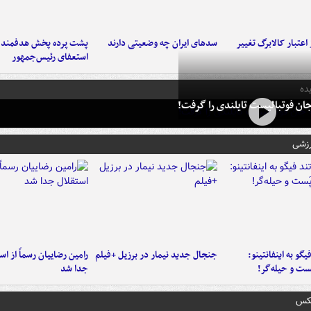
اعتبار کالابرگ تغییر
سدهای ایران چه وضعیتی دارند
پشت پرده پخش هدفمند ش
استعفای رئیس‌جمهور
ده
ان فوتبالیست تایلندی را گرفت!
رزشی
یگو به اینفانتینو:
جنجال جدید نیمار در برزیل +فیلم
رامین رضاییان رسماً از اس
ست‌ و حیله‌گر!
جدا شد
عکس