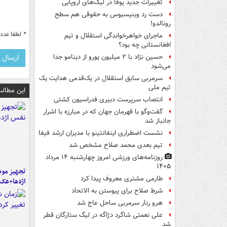
تغییرات جدید یوفا در لیگ‌های اروپایی
دست رد وینیسیوس به حقوقی هم سطح
رونالدو!
*
لطفا عدد م
ماجرای خواهرخواندگی استقلال و تیم
افغانستانی چه بود؟
حسین نژاد با ۲ میلیون یورو از دینامو جدا
می‌شود
سرمربی سابق استقلال در یک‌قدمی هدایت یک
تیم ملی
این مطالب
انتصاب سرپرست دبیری فدراسیون کشتی
گفت‌وگو با قهرمان جهان که در مبارزه با اشرار
جانباز شد
نشست اضطراری اینفانتینو با مدیران ارشد فیفا
تیم بعدی محمد صلاح مشخص شد
روزنامه‌های ورزشی امروز چهارشنبه ۱۴ مرداد
۱۴۰۵
تجهیز موش
طارمی مشتری معروف پیدا کرد
اژدها+عک
شرط صلاح برای پیوستن به الاتحاد
هرو رنار سرمربی ساحل عاج شد
علی نعمتی شاگرد دژاگه در لیگ ستارگان قطر
شد