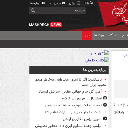
RSS
آرشیو
تماس با ما
دربارهٔ ما
MASHREGH
NEWS
یلم
دیدگاه
پیوندها
بازار
اپ
پربازدیدترین ها
پزشکیان: اگر تا امروز مانده‌ایم، به‌خاطر مردم
نجیب ایران است
آقای گل جام جهانی مقابل اسرائیل ایستاد
استقبال از فرعون در ترکیه
سیایی ژاپن و چین از
لحظه اصابت هواپیمای هندی به زمین
 به پیروزی
علت انفجار جبل‌علی امارات اعلام شد
تمرین رزمی تکاوران ارتش
ترامپ وعدۀ تسلیم ایران داد، تحقیر نصیبش