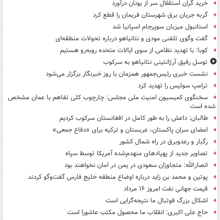
خرید گران استقلال سر از یونان درآورد
گربه جریان برق شهرستان فریمان را قطع کرد
استانبول میزبان سوپرجام اسپانیا شد
گفت وگوی تلفنی مودی و نتانیاهو درباره تحولات منطقه‌ای
کوبا: با تهدید نظامی از سوی ایالات متحده روبه‌رو هستیم
توسل رفیق آرژانتینی نتانیاهو به سرکوب
نشست خبری رئیس‌جمهور همزمان با روز خبرنگار برگزار می‌شود
ترامپ سوئیس را تهدید کرد
سخنگوی کمیسیون امنیت ملی مجلس: چارچوب کلی تفاهم با عمان مشخص
شده است
طالبان: داعش را به طور کامل در افغانستان سرکوب کردیم
امضای سران پاکستان، عربستان و ترکیه برای «دفاع جمعی»
رگبار و رعدوبرق در راه شمال کشور
تصاویر جدید از پهپادهای منهدم‌شده آمریکا توسط سپاه
انصارالله: متجاوزان سعودی در یمن در امان نخواهند بود
پوتین و محمد بن زاید درباره اوضاع منطقه خلیج فارس گفت‌وگو کردند
قیمت جهانی نفت امروز ۱۶ مرداد
اشکال بزرگ فوتبال ما نتیجه‌گرایی است
حاج علی اکبری: انقلاب ما محصول مکتب عاشورا است