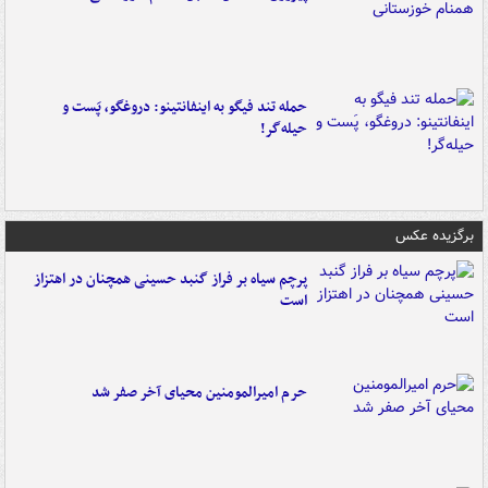
حمله تند فیگو به اینفانتینو: دروغگو، پَست‌ و
حیله‌گر!
برگزیده عکس
پرچم سیاه بر فراز گنبد حسینی همچنان در اهتزاز
است
حرم امیرالمومنین محیای آخر صفر شد