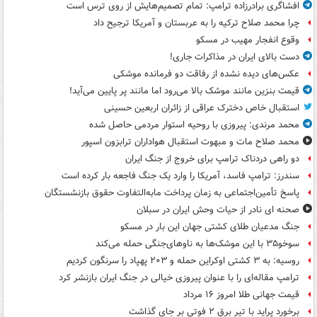
افشاگری برادرزاده ترامپ: تمام تصمیم‌هایش از روی ترس است
چرا محمد صلاح ترکیه را به عربستان و آمریکا ترجیح داد
وقوع انفجار مهیب در مسکو
دست بالای ایران در مذاکرات جاری!
عکس‌های دیده نشده از رفاقت دو فرمانده‌ موشکی
قیمت بنزین مانند موشک بالا می‌رود اما مانند پر پایین می‌آید!
استقبال خاص دخترک عراقی از زائران اربعین حسینی
محمد مرندی: پیروزی با روحیه استوار مردمی حاصل شده
محمد صلاح مات و مبهوت استقبال هواداران ترابزون اسپور
دو راهی دردناک ترامپ برای خروج از جنگ ایران
سندرز: ترامپ فاسد، آمریکا را وارد یک جنگ فاجعه بار کرده است
پاسخ تأمین‌اجتماعی به زمان پرداخت مابه‌التفاوت حقوق بازنشستگان
صحنه ای نادر از حیات وحش ایران در سبلان
جنگ مدعیان طلای کشتی جهان این بار در مسکو
سوخو۳۵ با این موشک‌ها به ناوهای‌جنگی حمله می‌کند
روسیه: به ۳ کشتی اوکراین حمله و ۲۰۳ پهپاد را سرنگون کردیم
ترامپ مقاله‌ای را با عنوان پیروزی خیالی در جنگ ایران بازنشر کرد
قیمت جهانی طلا امروز ۱۶ مرداد
برخورد پراید با تیر برق ۲ فوتی بر جای گذاشت