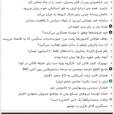
پدر شاهرودی پس از قتل پسرش، جسد را در چاه مخفی کرد
ترامپ: همه چیز درباره ایران به طور استثنایی خوب پیش می‌رود
«کمانِ پرنده» چینی برای شکار کروزها به ایران می‌آید
سامانه ضد موشکی لیزری؛ از بلوف سیاسی تا واقعیت میدانی
بوسه‌ پدر بر پای پسر شهیدش
خود فروخته‌ها چطور با موساد همکاری می‌کردند؟
توقف طولانی کامیون‌ها پشت مرز؛ صورت‌حساب سنگینی که به اقتصاد می‌رسد
آیا تینا پاکروان بازهم از ساترا مجوز فعالیت می‌گیرد؟
رقم فسخ قرارداد رضاییان با استقلال فقط ۱۰۰میلیون تومان!
آنچه رهبر شهید سال‌ها پیش دیده بودند
نیویورک تایمز فاش کرد: کارگروه ویژه سیا برای تفرقه افکنی در کوبا
پاسخ قاطع ملیحه محمدی به نسخه تسلیم‌طلبی روی آنتن BBC
هشدار افسر ارشد آمریکایی به کاخ سفید +فیلم
ایران را تست نکنید! جاده‌ی خشم ایران!
هشدار سرمربی پرسپولیس به جاسوس تیم
حمله کوبنده نیروهای مسلح یمن به مواضع مزدوران سعودی +فیلم
ایالات متحده واقعاً یک «ببر کاغذی» است!
دستگیری قاتل فراری در نوشهر