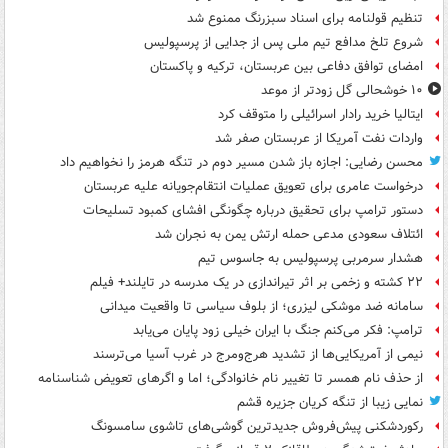
تنظیم قولنامه برای اسناد سبزرنگ ممنوع شد
شروع تلخ مدافع تیم ملی پس از جدایی از پرسپولیس
امضای توافق دفاعی بین عربستان، ترکیه و پاکستان
۱۰ خوشحالی گل زودتر از موعد
ایتالیا خرید رادار اسرائیلی را متوقف کرد
واردات نفت آمریکا از عربستان صفر شد
محسن رضایی: اجازه باز شدن مسیر دوم در تنگه هرمز را نخواهیم داد
درخواست عامری برای تعویق عملیات انتقام‌جویانه علیه عربستان
دستور ترامپ برای تحقیق درباره چگونگی افشای کمبود تسلیحات
ائتلاف سعودی مدعی حمله ارتش یمن به نجران شد
هشدار سرمربی پرسپولیس به جاسوس تیم
۲۲ کشته و زخمی بر اثر تیراندازی در یک مدرسه در تایلند+ فیلم
سامانه ضد موشکی لیزری؛ از بلوف سیاسی تا واقعیت میدانی
ترامپ: فکر می‌کنم جنگ با ایران خیلی زود پایان می‌یابد
نیمی از آمریکایی‌ها از تشدید هرج‌ومرج در غرب آسیا می‌ترسند
از حذف نام همسر تا تغییر نام خانوادگی؛ اما و اگرهای تعویض شناسنامه
نمایی زیبا از تنگه کریان جزیره قشم
رکوردشکنی پیش‌فروش جدیدترین گوشی‌های تاشوی سامسونگ