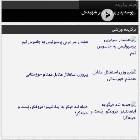
فیلم برگزیده
بوسه‌ پدر بر پای پسر شهیدش
برگزیده ورزشی
هشدار سرمربی پرسپولیس به جاسوس تیم
پیروزی استقلال مقابل همنام خوزستانی
حمله تند فیگو به اینفانتینو: دروغگو، پَست‌ و
حیله‌گر!