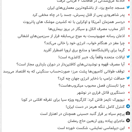
حادثه غرق‌شدگی در طاقانک ۲ قربانی گرفت
مسجد جامع یزد، از باشکوه‌ترین معماری‌های ایران
پدر شاهرودی پس از قتل پسرش، جسد را در چاه مخفی کرد
دردسر همزمان آمریکا و اوکراین با ته کشیدن موشک های پاتریوت
آثار مخرب مصرف الکل و سیگار در بروز بیماری‌ها
اذعان رسانه صهیونیست به موج بی‌سابقه فرار از سرزمین‌های اشغالی
چرا مغز در هنگام خواب، انرژی خود را خالی می‌کند؟
گرما برای پالایشگاه‌ها و منابع برق اروپا اضطرار آفرید
ایالات متحده واقعاً یک «ببر کاغذی» است!
آیا مصرف قهوه و نوشیدنی‌های کافئین‌دار در دوران بارداری مجاز است؟
توقف طولانی کامیون‌ها پشت مرز؛ صورت‌حساب سنگینی که به اقتصاد می‌رسد
حماقت ترامپ با ذخایر انرژی جهان چه کرد؟
چرا تابستان فصل محبوب میکروب‌هاست؟
دستگیری قاتل فراری در نوشهر
نیویورک تایمز فاش کرد: کارگروه ویژه سیا برای تفرقه افکنی در کوبا
کنترل کامل تنگه هرمز در دست ایران!
پرچم سیاه بر فراز گنبد حسینی همچنان در اهتزاز است
ماجرای پیاده روی اربعین حاج رمضان
این دیپلماسی نمایشی، شکست خورده است