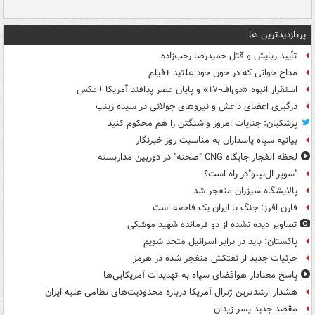
پربازدیدترین ها
تأیید ربایش و قتل حمیدرضا رجب‌زاده
مداح جوانی که در خون خود غلتید +فیلم
استقرار انبوه «دی‌اف‑۱۷» و پایان عصر پدافند آمریکا +عکس
درگیری اعضای داعش و نیروهای جولانی در سیده زینب
پزشکیان: جنایات امروز واشنگتن را هم محکوم کنید
بیانیه سپاه پاسداران به مناسبت روز خبرنگار
لحظه انفجار جایگاه CNG "صحنه" در دوربین مداربسته
"سوپر ال‌نینو"در راه است؟
پالایشگاه سیزران منفجر شد
فارن افرز: جنگ با ایران یک فاجعه است
تصاویر دیده‌ نشده از دو فرمانده شهید موشکی
پاکستان: باید در برابر اسرائیل متحد شویم
جزئیات جدید از نفتکش منفجر شده در هرمز
پاسخ معنادار هوافضای سپاه به تهدیدات آمریکایی‌ها
هشدار ارشدترین ژنرال آمریکا درباره محدودیت‌های نظامی علیه ایران
مقصد جدید پسر زیدان