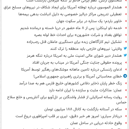
سخنگوی ارتش: نظم ایرانی حاکم بر تنگه غیرقابل بازگشت است
هشدار الموسوی درباره توطئه آمریکا برای ایجاد شکاف در نیروهای مسلح عراق
تعطیلی تدریجی مراکز دیالیز خصوصی به دلیل انباشت بدهی بیمه‌ها
خاویر باردم؛ یک ستاره در برابر سکوت جهان
خدمه ناو لینکلن: پس از ۸ ماه حضور در دریا خسته و درمانده‌ شدیم
توافق بغداد و شرکت «شورون» برای احداث خط لوله بصره
تشکیل تیم کارآگاهان زبده برای دستگیری عاملان قتل رجب‌زاده
ولایتی: نیروهای خارجی باید منطقه را ترک کنند
هشدار دبیر شورای عالی امنیت ملی به امریکا درباره تنگه هرمز
پرونده حقوقی جنایت جنگی آمریکا در میناب به جریان افتاد
ادعای زلنسکی درباره تامین ماهانه موشک‌های رهگیر توسط آمریکا
خطای محاسباتی آمریکا و برتری راهبردی جمهوری اسلامی!
زنگ خطر پایان ذخایر دفاعی کشورهای خلیج فارس هم به صدا درآمد
عمان: مذاکرات مثبت و سازنده با ایران ادامه دارد
روایت رسانه اسرائیلی از فشار واشنگتن بر تل‌آویو برای آتش‌بس و خلع سلاح
حماس
سکه در آستانه بازگشت به کانال ۱۸۸ میلیون تومان
دریادار سیاری: امروز هر خبر دقیق، تیری بر قلب امپراطوری دروغ است
وقوع حادثه دریایی در ساحل عمان