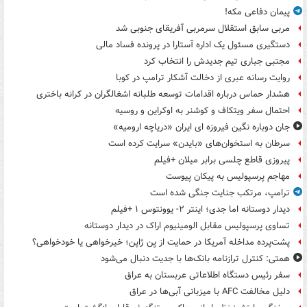
پیمان دفاعی مکه!
مربی سابق استقلال سرمربی آفریقای جنوبی شد
دستگیری مسئول یک اداره آستارا در پرونده فساد مالی
مجتبی جباری تیم جدیدش را انتخاب کرد
روایت رسانه عبری از دخالت آشکار ترامپ در کوبا
هشدار حماس درباره اقدامات توسعه طلبانه اشغالگران در کرانه باختری
احتمال سفر ویتکاف و کوشنر به اوکراین و روسیه
جان دوباره نگین فیروزه ای ایران «دریاچه ارومیه»
سرطان به استخوان‌های «بایدن» سرایت کرده است
پیروزی قاطع چلسی برابر میلان +فیلم
مهاجم پرسپولیس به پیکان پیوست
ترامپ، مرتکب جنایت جنگی شده است
دیدار دوستانه اما جدی؛ اینتر ۲- یوونتوس ۱ +فیلم
تساوی پرسپولیس مقابل الومینیوم اراک در دیدار دوستانه
پشت‌پرده مداخله آمریکا در حمایت از یِن ژاپن؛ خیرخواهی یا خودخواهی؟
همتی: کنترل ترازنامه بانک‌ها با جدیت دنبال می‌شود
سفر رئیس دستگاه اطلاعاتی عربستان به عراق
دلیل مخالفت AFC با میزبانی آبی‌ها در عراق