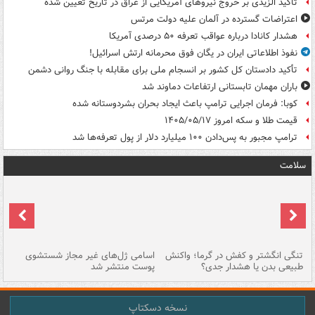
تاکید الزیدی بر خروج نیروهای آمریکایی از عراق در تاریخ تعیین شده
اعتراضات گسترده در آلمان علیه دولت مرتس
هشدار کانادا درباره عواقب تعرفه ۵۰ درصدی آمریکا
نفوذ اطلاعاتی ایران در یگان فوق محرمانه ارتش اسرائیل!
تأکید دادستان کل کشور بر انسجام ملی برای مقابله با جنگ روانی دشمن
باران مهمان تابستانی ارتفاعات دماوند شد
کوبا: فرمان اجرایی ترامپ باعث ایجاد بحران بشردوستانه شده
قیمت طلا و سکه امروز ۱۴۰۵/۰۵/۱۷
ترامپ مجبور به پس‌دادن ۱۰۰ میلیارد دلار از پول تعرفه‌ها شد
سلامت
تنگی انگشتر و کفش در گرما؛ واکنش
اسامی ژل‌های غیر مجاز شستشوی
مر
طبیعی بدن یا هشدار جدی؟
پوست منتشر شد
نسخه دسکتاپ