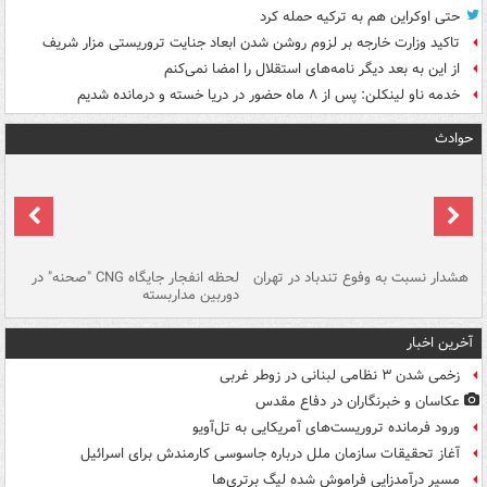
حتی اوکراین هم به ترکیه حمله کرد
تاکید وزارت خارجه بر لزوم روشن شدن ابعاد جنایت تروریستی مزار شریف
از این به بعد دیگر نامه‌های استقلال را امضا نمی‌کنم
خدمه ناو لینکلن: پس از ۸ ماه حضور در دریا خسته و درمانده‌ شدیم
حوادث
ای
هشدار نسبت به وفوع تندباد در تهران
لحظه انفجار جایگاه CNG "صحنه" در
دس
دوربین مداربسته
ات
آخرین اخبار
زخمی شدن ۳ نظامی لبنانی در زوطر غربی
عکاسان و خبرنگاران در دفاع مقدس
ورود فرمانده تروریست‌های آمریکایی به تل‌آویو
آغاز تحقیقات سازمان ملل درباره جاسوسی کارمندش برای اسرائیل
مسیر درآمدزایی فراموش شده لیگ برتری‌ها