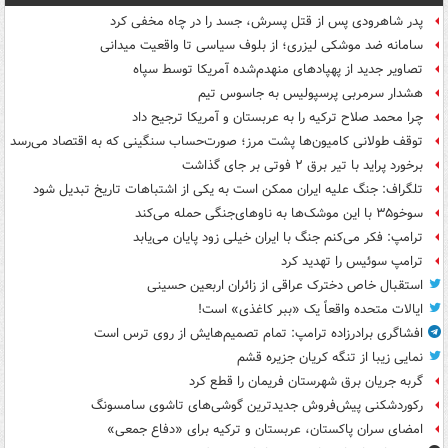
پدر شاهرودی پس از قتل پسرش، جسد را در چاه مخفی کرد
سامانه ضد موشکی لیزری؛ از بلوف سیاسی تا واقعیت میدانی
تصاویر جدید از پهپادهای منهدم‌شده آمریکا توسط سپاه
هشدار سرمربی پرسپولیس به جاسوس تیم
چرا محمد صلاح ترکیه را به عربستان و آمریکا ترجیح داد
توقف طولانی کامیون‌ها پشت مرز؛ صورت‌حساب سنگینی که به اقتصاد می‌رسد
برخورد پراید با تیر برق ۲ فوتی بر جای گذاشت
تلگراف: جنگ علیه ایران ممکن است به یکی از اشتباهات تاریخ تبدیل شود
سوخو۳۵ با این موشک‌ها به ناوهای‌جنگی حمله می‌کند
ترامپ: فکر می‌کنم جنگ با ایران خیلی زود پایان می‌یابد
ترامپ سوئیس را تهدید کرد
استقبال خاص دخترک عراقی از زائران اربعین حسینی
ایالات متحده واقعاً یک «ببر کاغذی» است!
افشاگری برادرزاده ترامپ: تمام تصمیم‌هایش از روی ترس است
نمایی زیبا از تنگه کریان جزیره قشم
گربه جریان برق شهرستان فریمان را قطع کرد
رکوردشکنی پیش‌فروش جدیدترین گوشی‌های تاشوی سامسونگ
امضای سران پاکستان، عربستان و ترکیه برای «دفاع جمعی»