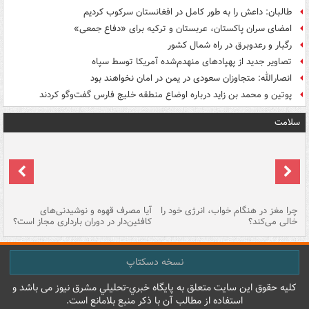
طالبان: داعش را به طور کامل در افغانستان سرکوب کردیم
امضای سران پاکستان، عربستان و ترکیه برای «دفاع جمعی»
رگبار و رعدوبرق در راه شمال کشور
تصاویر جدید از پهپادهای منهدم‌شده آمریکا توسط سپاه
انصارالله: متجاوزان سعودی در یمن در امان نخواهند بود
پوتین و محمد بن زاید درباره اوضاع منطقه خلیج فارس گفت‌وگو کردند
سلامت
ت
چرا مغز در هنگام خواب، انرژی خود را
آیا مصرف قهوه و نوشیدنی‌های
چر
خالی می‌کند؟
کافئین‌دار در دوران بارداری مجاز است؟
می
نسخه دسکتاپ
کليه حقوق اين سايت متعلق به پایگاه خبري-تحليلي مشرق نيوز می باشد و
استفاده از مطالب آن با ذکر منبع بلامانع است.