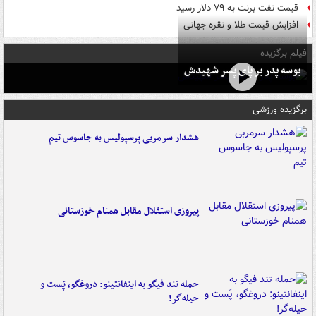
قیمت نفت برنت به ۷۹ دلار رسید
افزایش قیمت طلا و نقره جهانی
فیلم برگزیده
بوسه‌ پدر بر پای پسر شهیدش
برگزیده ورزشی
هشدار سرمربی پرسپولیس به جاسوس تیم
پیروزی استقلال مقابل همنام خوزستانی
حمله تند فیگو به اینفانتینو: دروغگو، پَست‌ و
حیله‌گر!