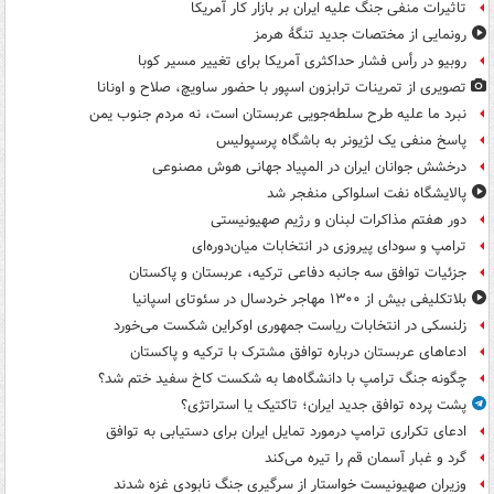
تاثیرات منفی جنگ علیه ایران بر بازار کار آمریکا
رونمایی از مختصات جدید تنگۀ هرمز
روبیو در رأس فشار حداکثری آمریکا برای تغییر مسیر کوبا
تصویری از تمرینات ترابزون اسپور با حضور ساویچ، صلاح و اونانا
نبرد ما علیه طرح سلطه‌جویی عربستان است، نه مردم جنوب یمن
پاسخ منفی یک لژیونر به باشگاه پرسپولیس
درخشش جوانان ایران در المپیاد جهانی هوش مصنوعی
پالایشگاه نفت اسلواکی منفجر شد
دور هفتم مذاکرات لبنان و رژیم صهیونیستی
ترامپ و سودای پیروزی در انتخابات میان‌دوره‌ای
جزئیات توافق سه جانبه دفاعی ترکیه، عربستان و پاکستان
بلاتکلیفی بیش از ۱۳۰۰ مهاجر خردسال در سئوتای اسپانیا
زلنسکی در انتخابات ریاست جمهوری اوکراین شکست می‌خورد
ادعاهای عربستان درباره توافق مشترک با ترکیه و پاکستان
چگونه جنگ ترامپ با دانشگاه‌ها به شکست کاخ سفید ختم شد؟
پشت پرده توافق جدید ایران؛ تاکتیک یا استراتژی؟
ادعای تکراری ترامپ درمورد تمایل ایران برای دستیابی به توافق
گرد و غبار آسمان قم را تیره می‌کند
وزیران صهیونیست خواستار از سرگیری جنگ نابودی غزه شدند