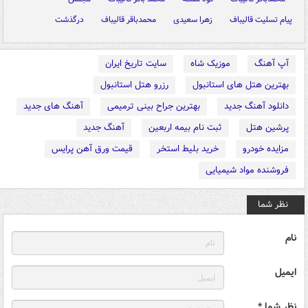
پیام تسلیت قالیباف
زهرا سعیدی
محمدباقر قالیباف
درگذشت
آپ آهنگ
موزیک شاه
سایت تاریخ ایران
بهترین هتل های استانبول
رزرو هتل استانبول
دانلود آهنگ جدید
بهترین جراح بینی ترمیمی
آهنگ های جدید
پرشین هتل
ثبت نام بیمه اربعین
آهنگ جدید
مزایده خودرو
خرید بلیط استخر
قیمت ورق آهن پرایس
فروشنده مواد شیمیایی
نظر شما
نام
ایمیل
نظر شما *