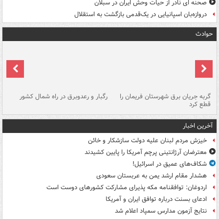
صحنه ای نادر از حیات وحش ایران در سبلان
دروازه‌بان اسپانیایی در یک‌قدمی بازگشت به استقلال
حوادث
گربه جریان برق شهرستان فریمان را
رگبار و رعدوبرق در راه شمال کشور
قطع کرد
گذ
آخرین اخبار
خیزش مردم لبنان علیه دولت سازشکار و خائن
معترضان آرژانتینی پرچم آمریکا را پایین کشیدند
شکاف‌های عمیق در اسرائیل!
هشدار مقام ارشد یمن به عربستان سعودی
اردوغان: توافقنامه مکه پذیرای مشارکت کشورهای دوست است
ادعای بسنت درباره توافق ایران و آمریکا
نتایج آزمون مدارس سمپاد اعلام شد