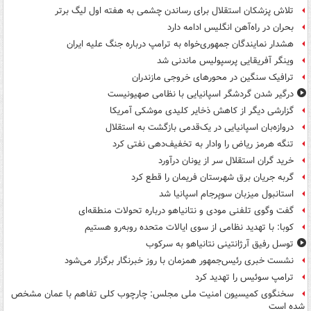
تلاش پزشکان استقلال برای رساندن چشمی به هفته اول لیگ برتر
بحران در راه‌آهن انگلیس ادامه دارد
هشدار نمایندگان جمهوری‌خواه به ترامپ درباره جنگ علیه ایران
وینگر آفریقایی پرسپولیس ماندنی شد
ترافیک سنگین در محورهای خروجی مازندران
درگیر شدن گردشگر اسپانیایی با نظامی صهیونیست
گزارشی دیگر از کاهش ذخایر کلیدی موشکی آمریکا
دروازه‌بان اسپانیایی در یک‌قدمی بازگشت به استقلال
تنگه هرمز ریاض را وادار به تخفیف‌دهی نفتی کرد
خرید گران استقلال سر از یونان درآورد
گربه جریان برق شهرستان فریمان را قطع کرد
استانبول میزبان سوپرجام اسپانیا شد
گفت وگوی تلفنی مودی و نتانیاهو درباره تحولات منطقه‌ای
کوبا: با تهدید نظامی از سوی ایالات متحده روبه‌رو هستیم
توسل رفیق آرژانتینی نتانیاهو به سرکوب
نشست خبری رئیس‌جمهور همزمان با روز خبرنگار برگزار می‌شود
ترامپ سوئیس را تهدید کرد
سخنگوی کمیسیون امنیت ملی مجلس: چارچوب کلی تفاهم با عمان مشخص
شده است