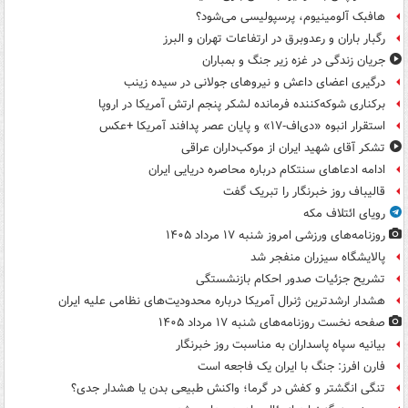
هافبک آلومینیوم، پرسپولیسی می‌شود؟
رگبار باران و رعدوبرق در ارتفاعات تهران و البرز
جریان زندگی در غزه زیر جنگ و بمباران
درگیری اعضای داعش و نیروهای جولانی در سیده زینب
برکناری شوکه‌کننده فرمانده لشکر پنجم ارتش آمریکا در اروپا
استقرار انبوه «دی‌اف‑۱۷» و پایان عصر پدافند آمریکا +عکس
تشکر آقای شهید ایران از موکب‌داران عراقی
ادامه ادعاهای سنتکام درباره محاصره دریایی ایران
قالیباف روز خبرنگار را تبریک گفت
رویای ائتلاف مکه
روزنامه‌های ورزشی امروز ‌شنبه ۱۷ مرداد ۱۴۰۵
پالایشگاه سیزران منفجر شد
تشریح جزئیات صدور احکام بازنشستگی
هشدار ارشدترین ژنرال آمریکا درباره محدودیت‌های نظامی علیه ایران
صفحه نخست روزنامه‌های شنبه ۱۷ مرداد ۱۴۰۵
بیانیه سپاه پاسداران به مناسبت روز خبرنگار
فارن افرز: جنگ با ایران یک فاجعه است
تنگی انگشتر و کفش در گرما؛ واکنش طبیعی بدن یا هشدار جدی؟