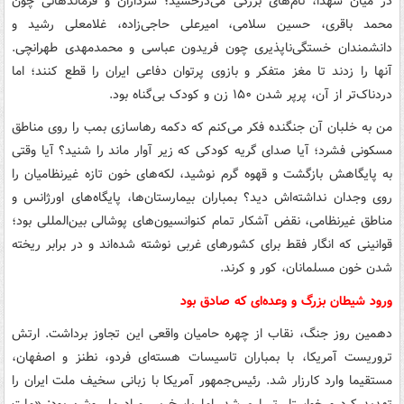
در میان شهدا، نام‌های بزرگی می‌درخشید؛ سرداران و فرماندهانی چون
محمد باقری، حسین سلامی، امیرعلی حاجی‌زاده، غلامعلی رشید و
دانشمندان خستگی‌ناپذیری چون فریدون عباسی و محمدمهدی طهرانچی.
آنها را زدند تا مغز متفکر و بازوی پرتوان دفاعی ایران را قطع کنند؛ اما
دردناک‌تر از آن، پرپر شدن ۱۵۰ زن و کودک بی‌گناه بود.
من به خلبان آن جنگنده فکر می‌کنم که دکمه رهاسازی بمب را روی مناطق
مسکونی فشرد؛ آیا صدای گریه کودکی که زیر آوار ماند را شنید؟ آیا وقتی
به پایگاهش بازگشت و قهوه گرم نوشید، لکه‌های خون تازه غیرنظامیان را
روی وجدان نداشته‌اش دید؟ بمباران بیمارستان‌ها، پایگاه‌های اورژانس و
مناطق غیرنظامی، نقض آشکار تمام کنوانسیون‌های پوشالی بین‌المللی بود؛
قوانینی که انگار فقط برای کشورهای غربی نوشته شده‌اند و در برابر ریخته
شدن خون مسلمانان، کور و کرند.
ورود شیطان بزرگ و وعده‌ای که صادق بود
دهمین روز جنگ، نقاب از چهره حامیان واقعی این تجاوز برداشت. ارتش
تروریست آمریکا، با بمباران تاسیسات هسته‌ای فردو، نطنز و اصفهان،
مستقیما وارد کارزار شد. رئیس‌جمهور آمریکا با زبانی سخیف ملت ایران را