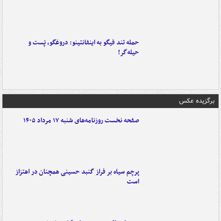
حمله تند فیگو به اینفانتینو: دروغگو، پَست‌ و
حیله‌گر!
برگزیده عکس
صفحه نخست روزنامه‌های شنبه ۱۷ مرداد ۱۴۰۵
پرچم سیاه بر فراز گنبد حسینی همچنان در اهتزاز
است