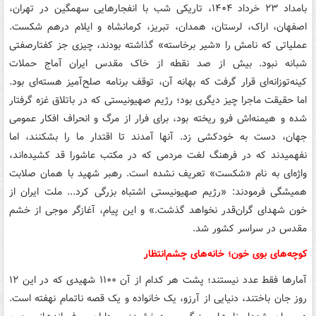
بامداد ۲۳ خرداد ۱۴۰۴، تاریکی شب با انفجارهایی سهمگین در تهران،
اصفهان، اراک، لرستان، همدان، تبریز، کرمانشاه و ایلام درهم شکست.
عملیاتی که نامش را «شیر برخاسته» گذاشته بودند، چیزی جز کفتارصفتی
شبانه نبود. بیش از صد نقطه از خاک مقدس ایران آماج حملات
کینه‌توزانه‌ای قرار گرفت که بهانه آن، توقف برنامه صلح‌آمیز هسته‌ای بود.
اما حقیقت ماجرا چیز دیگری بود؛ رژیم صهیونیستی که در باتلاق غزه گرفتار
شده و هیمنه‌اش فرو ریخته بود، برای فرار از مرگ و انحراف افکار عمومی
جهان، دست به خودکشی زد. آنها آمدند تا اقتدار ما را بشکنند، اما
نفهمیدند که در فرهنگ لغت مردمی که در مکتب عاشورا قد کشیده‌اند،
واژه‌ای به نام «شکست» تعریف نشده است. رهبر شهید با همان صلابت
همیشگی فرمودند: «رژیم صهیونیستی اشتباه بزرگی کرد... ملت ایران از
خون شهدای گران‌قدر نخواهد گذشت.» و این پیام، آغازگر موجی از خشم
مقدس در سراسر کشور شد.
کوچه‌های بوی خون؛ خانه‌های چشم‌انتظار
آمارها فقط عدد نیستند؛ پشت هر کدام از آن ۱۱۰۰ شهیدی که در این ۱۲
روز جان باختند، دنیایی از آرزو، یک خانواده و یک قصه ناتمام نهفته است.