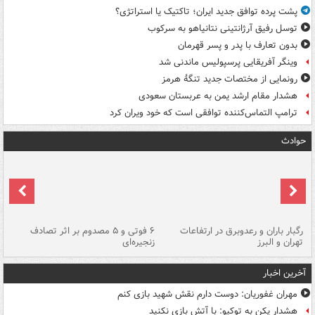
پشت پرده توافق جدید ایران؛ تاکتیک یا استراتژی؟
توسل رفیق آرژانتینی نتانیاهو به سرکوب
بدون تعارف با پدر و پسر قهرمان
وینگر آفریقایی پرسپولیس ماندنی شد
رونمایی از مختصات جدید تنگۀ هرمز
هشدار مقام ارشد یمن به عربستان سعودی
ترامپ التماس‌کننده توافقی است که خود ویران کرد
حوادث
رگبار باران و رعدوبرق در ارتفاعات
۶ فوتی و ۵ مصدوم بر اثر تصادف
گر
تهران و البرز
زنجیره‌ای
قط
آخرین اخبار
مهران غفوریان: دوست دارم نقش شهید بازی کنم
هشدار پکن به توکیو: با آتش بازی نکنید