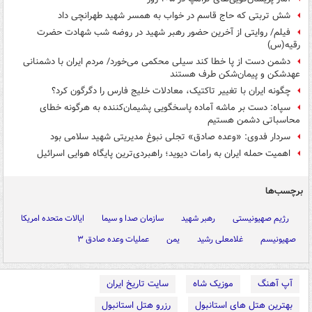
شش تربتی که حاج قاسم در خواب به همسر شهید طهرانچی داد
فیلم/ روایتی از آخرین حضور رهبر شهید در روضه شب شهادت حضرت
رقیه(س)
دشمن دست از پا خطا کند سیلی محکمی می‌خورد/ مردم ایران با دشمنانی
عهدشکن و پیمان‌شکن طرف‌ هستند
چگونه ایران با تغییر تاکتیک، معادلات خلیج فارس را دگرگون کرد؟
سپاه: دست بر ماشه آماده پاسخگویی پشیمان‌کننده به هرگونه خطای
محاسباتی دشمن هستیم
سردار فدوی: «وعده صادق» تجلی نبوغ مدیریتی شهید سلامی بود
اهمیت حمله ایران به رامات دیوید؛ راهبردی‌ترین پایگاه هوایی اسرائیل
برچسب‌ها
رژیم صهیونیستی
رهبر شهید
سازمان صدا و سیما
ایالات متحده امریکا
صهیونیسم
غلامعلی رشید
یمن
عملیات وعده صادق ۳
آپ آهنگ
موزیک شاه
سایت تاریخ ایران
بهترین هتل های استانبول
رزرو هتل استانبول