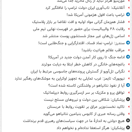
مورینیو هرگز نباید از رئال مادرید جدا می‌شد
آتلانتیک: تاب‌آوری ایران دولت ترامپ را غافلگیر کرد
ترامپ باعث افول هژمونی آمریکا شد!
فشار هم‌زمان گرانی مواد اولیه و افت تقاضا بر بازار پلاستیک
رقابت ۲۸ والیبالیست برای حضور در فهرست نهایی تیم ملی
اسامی ژل‌های غیر مجاز شستشوی پوست منتشر شد
سندرز: ترامپ نماد فساد، اقتدارگرایی و جنگ‌طلبی است!
مراقب علائم هپاتیت باشید!
ادامه جنگ تا روی کار آمدن دولت جدید در آمریکا!
باغچه‌های خانگی در کاهش خطر ابتلا به دیابت موثرند
نگرانی تل‌آویو از گسترش پرونده‌های جاسوسی مرتبط با ایران
نیویورک تایمز: غرب تمایلی به تجهیز اوکراین به موشک‌های رهگیر ندارد
آیا از نفوذ نتانیاهو در واشنگتن کاسته شده است؟
توافق پرو و مکزیک بر سر ازسرگیری روابط دیپلماتیک
پزشکیان: شکافی بین دولت و نیروهای مسلح نیست
تاکید نخست‌وزیر عراق بر تقویت روابط با عربستان
وقتی رسانه عبری از کابوس بنیامین نتانیاهو می‌گوید
هیچ دولتی به اندازۀ ما در جهت سیاست‌های رهبری قدم برنداشت
پزشکیان: هرگز استعفا نداده‌ام و نخواهم داد