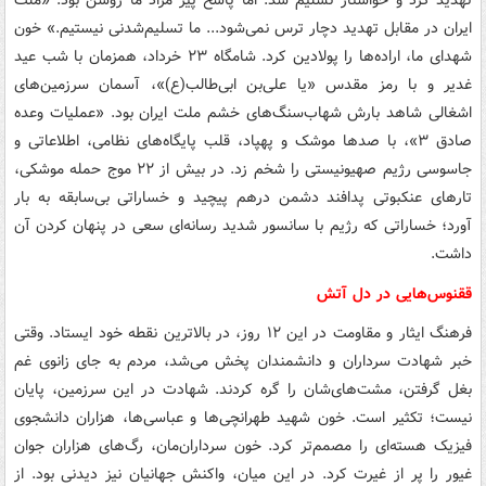
تهدید کرد و خواستار تسلیم شد. اما پاسخ پیر مراد ما روشن بود: «ملت
ایران در مقابل تهدید دچار ترس نمی‌شود... ما تسلیم‌شدنی نیستیم.» خون
شهدای ما، اراده‌ها را پولادین کرد. شامگاه ۲۳ خرداد، همزمان با شب عید
غدیر و با رمز مقدس «یا علی‌بن ابی‌طالب(ع)»، آسمان سرزمین‌های
اشغالی شاهد بارش شهاب‌سنگ‌های خشم ملت ایران بود. «عملیات وعده
صادق ۳»، با صدها موشک و پهپاد، قلب پایگاه‌های نظامی، اطلاعاتی و
جاسوسی رژیم صهیونیستی را شخم زد. در بیش از ۲۲ موج حمله موشکی،
تارهای عنکبوتی پدافند دشمن درهم پیچید و خساراتی بی‌سابقه به بار
آورد؛ خساراتی که رژیم با سانسور شدید رسانه‌ای سعی در پنهان کردن آن
داشت.
ققنوس‌هایی در دل آتش
فرهنگ ایثار و مقاومت در این ۱۲ روز، در بالاترین نقطه خود ایستاد. وقتی
خبر شهادت سرداران و دانشمندان پخش می‌شد، مردم به جای زانوی غم
بغل گرفتن، مشت‌های‌شان را گره کردند. شهادت در این سرزمین، پایان
نیست؛ تکثیر است. خون شهید طهرانچی‌ها و عباسی‌ها، هزاران دانشجوی
فیزیک هسته‌ای را مصمم‌تر کرد. خون سرداران‌مان، رگ‌های هزاران جوان
غیور را پر از غیرت کرد. در این میان، واکنش جهانیان نیز دیدنی بود. از