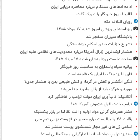
ادامه ادعاهای سنتکام درباره محاصره دریایی ایران
قالیباف روز خبرنگار را تبریک گفت
رویای ائتلاف مکه
روزنامه‌های ورزشی امروز ‌شنبه ۱۷ مرداد ۱۴۰۵
پالایشگاه سیزران منفجر شد
تشریح جزئیات صدور احکام بازنشستگی
هشدار ارشدترین ژنرال آمریکا درباره محدودیت‌های نظامی علیه ایران
صفحه نخست روزنامه‌های شنبه ۱۷ مرداد ۱۴۰۵
بیانیه سپاه پاسداران به مناسبت روز خبرنگار
فارن افرز: جنگ با ایران یک فاجعه است
تنگی انگشتر و کفش در گرما؛ واکنش طبیعی بدن یا هشدار جدی؟
مورینیو هرگز نباید از رئال مادرید جدا می‌شد
آتلانتیک: تاب‌آوری ایران دولت ترامپ را غافلگیر کرد
ترامپ باعث افول هژمونی آمریکا شد!
فشار هم‌زمان گرانی مواد اولیه و افت تقاضا بر بازار پلاستیک
رقابت ۲۸ والیبالیست برای حضور در فهرست نهایی تیم ملی
اسامی ژل‌های غیر مجاز شستشوی پوست منتشر شد
سندرز: ترامپ نماد فساد، اقتدارگرایی و جنگ‌طلبی است!