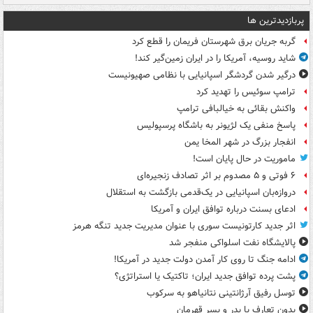
پربازدیدترین ها
گربه جریان برق شهرستان فریمان را قطع کرد
شاید روسیه، آمریکا را در ایران زمین‌گیر کند!
درگیر شدن گردشگر اسپانیایی با نظامی صهیونیست
ترامپ سوئیس را تهدید کرد
واکنش بقائی به خیالبافی ترامپ
پاسخ منفی یک لژیونر به باشگاه پرسپولیس
انفجار بزرگ در شهر المخا یمن
ماموریت در حال پایان است!
۶ فوتی و ۵ مصدوم بر اثر تصادف زنجیره‌ای
دروازه‌بان اسپانیایی در یک‌قدمی بازگشت به استقلال
ادعای بسنت درباره توافق ایران و آمریکا
اثر جدید کارتونیست سوری با عنوان مدیریت جدید تنگه هرمز
پالایشگاه نفت اسلواکی منفجر شد
ادامه جنگ تا روی کار آمدن دولت جدید در آمریکا!
پشت پرده توافق جدید ایران؛ تاکتیک یا استراتژی؟
توسل رفیق آرژانتینی نتانیاهو به سرکوب
بدون تعارف با پدر و پسر قهرمان