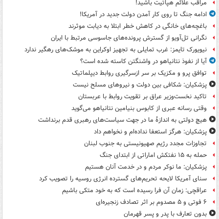
مراقب علائم هپاتیت باشید!
ادامه جنگ تا روی کار آمدن دولت جدید در آمریکا!
باغچه‌های خانگی در کاهش خطر ابتلا به دیابت موثرند
نگرانی تل‌آویو از گسترش پرونده‌های جاسوسی مرتبط با ایران
نیویورک تایمز: غرب تمایلی به تجهیز اوکراین به موشک‌های رهگیر ندارد
آیا از نفوذ نتانیاهو در واشنگتن کاسته شده است؟
توافق پرو و مکزیک بر سر ازسرگیری روابط دیپلماتیک
پزشکیان: شکافی بین دولت و نیروهای مسلح نیست
تاکید نخست‌وزیر عراق بر تقویت روابط با عربستان
وقتی رسانه عبری از کابوس بنیامین نتانیاهو می‌گوید
هیچ دولتی به اندازۀ ما در جهت سیاست‌های رهبری قدم برنداشت
پزشکیان: هرگز استعفا نداده‌ام و نخواهم داد
تجاوزات مجدد رژیم صهیونیستی به جنوب لبنان
حمله به ۱۵ نفتکش‌ اماراتی از ابتدای جنگ
پزشکیان: ما نوکر مردم و در خدمت آنان هستیم
سنای آمریکا لایحه تحریم‌های گسترده انرژی روسیه را تصویب کرد
عراقچی: زمان آن فرا رسیده است که به خود متکی باشیم
۶ فوتی و ۵ مصدوم بر اثر تصادف زنجیره‌ای
بدون تعارف با پدر و پسر قهرمان