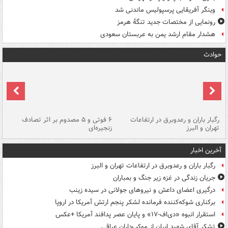
وینگر آفریقایی پرسپولیس ماندنی شد
رونمایی از مختصات جدید تنگۀ هرمز
هشدار مقام ارشد یمن به عربستان سعودی
حوادث
رگبار باران و رعدوبرق در ارتفاعات
۶ فوتی و ۵ مصدوم بر اثر تصادف
گر
تهران و البرز
زنجیره‌ای
قط
آخرین اخبار
رگبار باران و رعدوبرق در ارتفاعات تهران و البرز
جریان زندگی در غزه زیر جنگ و بمباران
درگیری اعضای داعش و نیروهای جولانی در سیده زینب
برکناری شوکه‌کننده فرمانده لشکر پنجم ارتش آمریکا در اروپا
استقرار انبوه «دی‌اف‑۱۷» و پایان عصر پدافند آمریکا +عکس
تشکر آقای شهید ایران از موکب‌داران عراقی