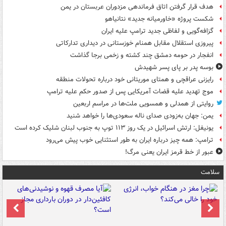
هدف قرار گرفتن اتاق‌ فرماندهی مزدوران عربستان در یمن
شکست پروژه «خاورمیانه جدید» نتانیاهو
گزافه‌گویی و لفاظی جدید ترامپ علیه ایران
پیروزی استقلال مقابل همنام خوزستانی در دیداری تدارکاتی
انفجار در حومه دمشق چند کشته و زخمی برجا گذاشت
بوسه‌ پدر بر پای پسر شهیدش
رایزنی عراقچی و همتای موریتانی خود درباره تحولات منطقه
موج تهدید علیه قضات آمریکایی پس از صدور حکم علیه ترامپ
روایتی از همدلی و همسویی ملت‌ها در مراسم اربعین
یمن: جهان به‌زودی صدای ناله سعودی‌ها را خواهد شنید
یونیفل: ارتش اسرائیل در یک روز ۱۱۳ توپ به جنوب لبنان شلیک کرده است
ترامپ: همه چیز درباره ایران به طور استثنایی خوب پیش می‌رود
عبور از خط قرمز ایران یعنی مرگ!
سلامت
ت