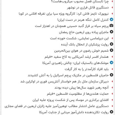
چرا تابستان فصل محبوب میکروب‌هاست؟
دستگیری قاتل فراری در نوشهر
نیویورک تایمز فاش کرد: کارگروه ویژه سیا برای تفرقه افکنی در کوبا
کنترل کامل تنگه هرمز در دست ایران!
پرچم سیاه بر فراز گنبد حسینی همچنان در اهتزاز است
ماجرای پیاده روی اربعین حاج رمضان
این دیپلماسی نمایشی، شکست خورده است
روایت پزشکیان از انحلال بانک آینده
شمیم خوش رضوی در هوای بین‌الحرمین
هشدار افسر ارشد آمریکایی به کاخ سفید +فیلم
موشک‌های بالستیک ایران؛ چالش راهبردی آمریکا
باید افراد کارآمدتر را به کار گرفت
حامیان فلسطین در مکزیک پرچم اسرائیل را به آتش کشیدند
دبیرکل سازمان ملل باز هم خواستار آتش‌بس فوری در اوکراین شد
آنچه رهبر شهید سال‌ها پیش دیده بودند
حمایت هلندی‌ها از مظلومیت فلسطین +فیلم
افشای برکناری در موساد پس از شکست پروژه علیه ایران
دستگیری عامل انتشار مطالب توهین‌آمیز علیه زائران اربعین در فضای مجازی
روایت تکان‌دهنده دانش‌آموز مینابی از جنایت آمریکا