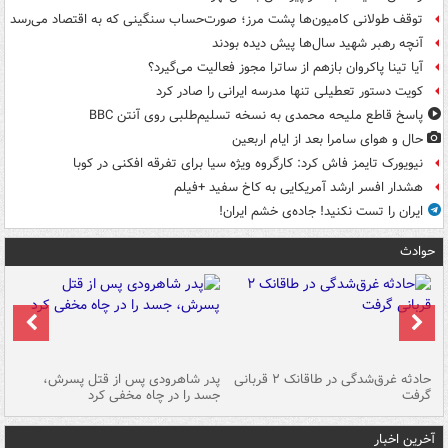
توقف طولانی کامیون‌ها پشت مرز؛ صورت‌حساب سنگینی که به اقتصاد می‌رسد
آنچه رهبر شهید سال‌ها پیش دیده بودند
آیا تینا پاکروان بازهم از ساترا مجوز فعالیت می‌گیرد؟
کویت دستور تعطیلی تنها مدرسه ایرانی را صادر کرد
پاسخ قاطع ملیحه محمدی به نسخه تسلیم‌طلبی روی آنتن BBC
حال و هوای سامرا بعد از ایام اربعین
نیویورک تایمز فاش کرد: کارگروه ویژه سیا برای تفرقه افکنی در کوبا
هشدار افسر ارشد آمریکایی به کاخ سفید +فیلم
ایران را تست نکنید! جاده‌ی خشم ایران!
حوادث
شته
حادثه غرق‌شدگی در طاقانک ۲ قربانی
پدر شاهرودی پس از قتل پسرش،
دس
گرفت
جسد را در چاه مخفی کرد
آخرین اخبار