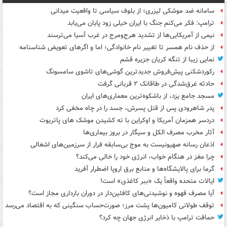
سامانه ضد موشکی لیزری؛ از بلوف سیاسی تا واقعیت میدانی
ترامپ: فکر می‌کنم جنگ با ایران خیلی زود پایان می‌یابد
نیمی از آمریکایی‌ها از تشدید هرج‌ومرج در غرب آسیا می‌ترسند
از حذف نام همسر تا تغییر نام خانوادگی؛ اما و اگرهای تعویض شناسنامه
نمایی زیبا از تنگه کریان جزیره قشم
رکوردشکنی پیش‌فروش جدیدترین گوشی‌های تاشوی سامسونگ
حادثه غرق‌شدگی در طاقانک ۲ قربانی گرفت
مسجد جامع یزد، از باشکوه‌ترین معماری‌های ایران
پدر شاهرودی پس از قتل پسرش، جسد را در چاه مخفی کرد
دردسر همزمان آمریکا و اوکراین با ته کشیدن موشک های پاتریوت
آثار مخرب مصرف الکل و سیگار در بروز بیماری‌ها
اذعان رسانه صهیونیست به موج بی‌سابقه فرار از سرزمین‌های اشغالی
چرا مغز در هنگام خواب، انرژی خود را خالی می‌کند؟
گرما برای پالایشگاه‌ها و منابع برق اروپا اضطرار آفرید
ایالات متحده واقعاً یک «ببر کاغذی» است!
آیا مصرف قهوه و نوشیدنی‌های کافئین‌دار در دوران بارداری مجاز است؟
توقف طولانی کامیون‌ها پشت مرز؛ صورت‌حساب سنگینی که به اقتصاد می‌رسد
حماقت ترامپ با ذخایر انرژی جهان چه کرد؟