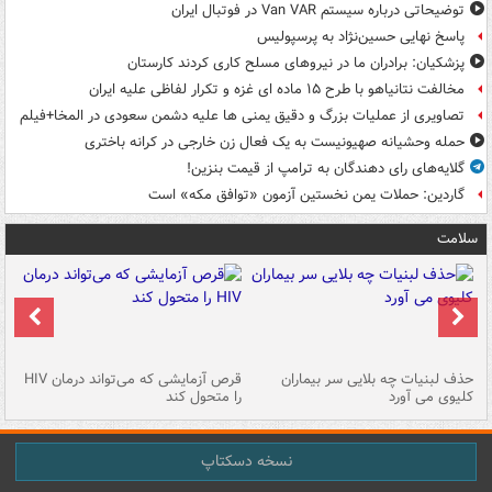
توضیحاتی درباره سیستم Van VAR در فوتبال ایران
پاسخ نهایی حسین‌نژاد به پرسپولیس
پزشکیان: برادران ما در نیروهای مسلح کاری کردند کارستان
مخالفت نتانیاهو با طرح ۱۵ ماده ای غزه و تکرار لفاظی علیه ایران
تصاویری از عملیات بزرگ و دقیق یمنی ها علیه دشمن سعودی در المخا+فیلم
حمله وحشیانه صهیونیست به یک فعال زن خارجی در کرانه باختری
گلایه‌های رای دهندگان به ترامپ از قیمت بنزین!
گاردین: حملات یمن نخستین آزمون «توافق مکه» است
سلامت
حذف لبنیات چه بلایی سر بیماران
قرص آزمایشی که می‌تواند درمان HIV
عل
کلیوی می آورد
را متحول کند
قل
نسخه دسکتاپ