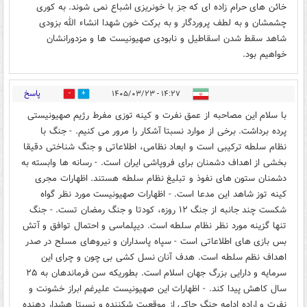
خائن های حرام زاده ای که جز با خونریزی اشباع نمی شوند. به کوری
چشمشان و به لطف پروردگار و به برکت خون شهدا انشاء الله بزودی
شاهد سقط شدن اسقاطیل و نابودی صهیونیست ها و مزدورانشان
خواهیم بود.
پاسخ
۱۴:۲۷ - ۱۴۰۵/۰۳/۲۳
0
0
با سلام این مصاحبه از عمق نفرت و کینه توزی مفرط رژیم صهیونیستی
پرده برداشت. برخی از موارد نسبتا آشکار را مرور می کنیم. - جنگ با
نظام سلطه ترکیبی است و ابعاد نظامی، اطلاعاتی و جنگ شناختی دقیقا
بخشی از اهداف دشمنان برای فروپاشی ایران است. - رسانه ها وابسته به
دشمنان ستون های نفوذ و تبلیغ نظام سلطه هستند. اظهارات مجری
کینه توز شاهد این مدعا است. - اظهارات صهیونیست مورد نظر گواه
شکست چند جانبه از جنگ ۱۲ روزه، کودتا و جنگ رمضان تست. - جنگ
تنها گزینه مورد نظر نظام سلطه است. دیپلماسی و احتمال توافق و آتش
بس بازی های اطلاعاتی است‌ - سپاه پاسداران و نیروهای مسلح در صدر
اهداف نظم سلطه است. هدف آنان نسل کشی‌ بی چون و چرای این
سرمایه و دارایی بزرگ جهان اسلام است. بطوریکه سن فرماندهان به ۲۵
سال کاهش پیدا کند. - اظهارات این صهیونیست علیرغم ابراز خشونت و
نفرت و اراده ادامه جنگ حاکی از موقعیت شکننده و نسبتا هشدار دهنده