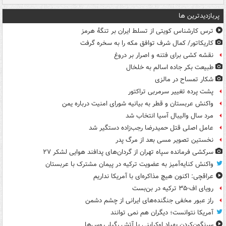
پربازدیدترین ها
ترس کارشناس کویتی از تسلط ایران بر تنگۀ هرمز
کاریکاتور/ کمال شرف توافق مکه را به سخره گرفت
نقشه کشی برای فتنه و اصرار بر دروغ
طبیعت بکر جاده اسالم به خلخال
شکار تمساح در مالزی
پشت پرده تغییر سرمربی تراکتور
واکنش عربستان و قطر به بیانیه شورای امنیت درباره یمن
مرد سال والیبال آسیا انتخاب شد
عامل اصلی قتل حمیدرضا رجب‌زاده دستگیر شد
نخستین تصویر مسی بعد از مرگ پدر
سرکشی فرمانده سپاه تهران از گردان‌های پدافند هوایی لشکر ۲۷
واکنش کنایه‌آمیز به عضویت ترکیه در پیمان مشترک با عربستان
عراقچی: اکنون هیچ مذاکره‌ای با آمریکا نداریم
رویای اف-۳۵ ترکیه در بن‌بست
راز عبور مخفی جنگنده‌های ایرانی از چشم دشمن
آمریکا نتوانست؛ دیگران هم نمی توانند
سرنگون‌کردن پهپاد اوکراینی با آتش رگبار روس‌ها