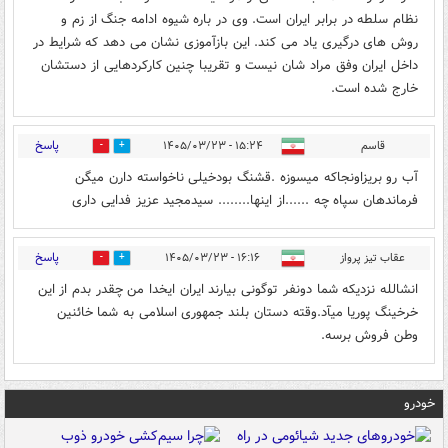
نظام سلطه در برابر ایران است. وی در باره شیوه ادامه جنگ از زم و
روش های درگیری یاد می کند. این بازآموزی نشان می دهد که شرایط در
داخل ایران وفق مراد شان نیست و تقریبا چنین کارکردهایی از دستشان
خارج شده است.
پاسخ
قاسم
۱۵:۲۴ - ۱۴۰۵/۰۳/۲۳
0
1
آب رو بریزاونجاکه میسوزه .قشنگ بودخیلی ناخواسته دارن میگن
فرماندهان سپاه چه ......از اینها........ سیدمجید عزیز فدایی داری
پاسخ
عقاب تیز پرواز
۱۶:۱۶ - ۱۴۰۵/۰۳/۲۳
0
1
انشالله نزدیکه شما دونفر توگونی بیارند ایران ایخدا من چقدر بدم از این
خرخینگ پوریا میآد.وقته دستان بلند جمهوری اسلامی به شما خائنین
وطن فروش برسه.
خودرو