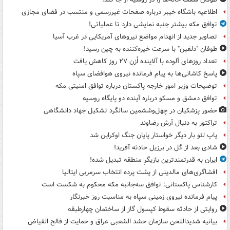
اطلاعیه باشگاه خیبر درباره صفحات غیررسمی و منتسب در فضای مجازی
توافق مکه بیشتر جنبه نمایشی دارد تا عملیاتی!
تصاویر جدید از انهدام مواضع نیروهای آمریکایی در غرب آسیا
طوفان "دلفین" با سرعت خیره‌کننده به چین رسید!
تعداد روزهای آلوده با آلاینده اُزن ۲۷ روز کاهش یافت
پاسخ کاشانی‌ها به پیام فرمانده نیروی هوافضای سپاه
توضیحات وزیر امور خارجه پاکستان درباره توافق امنیتی مکه
توافق دمشق و مسکو درباره آینده دو پایگاه روسیه
حضور پزشکیان در چهل‌وششمین سالگرد تشکیل جهاد دانشگاهی
تراکتور به دنبال آرش رضاوند
پاپ لئو بار دیگر خواستار پایان جنگ اوکراین شد
شادی بعد از گل در برزیل حادثه آفرید!
ایران به قدرتمندترین بازیگرِ منطقه تبدیل شده!
افشاگری‌های مالدینی از پشت پرده انتخاب سرمربی ایتالیا
کارشناس پاکستانی: توافق سه‌جانبه مکه محکوم به شکست است
پیام فرمانده نیروی زمینی سپاه به مناسبت روز خبرنگار
روایتی از حادثه سقوط کپسول گاز از ساختمان چهارطبقه
بیانیه شدیداللحن سازمان حشد الشعبی عراق و حمایت از فالح الفیاض