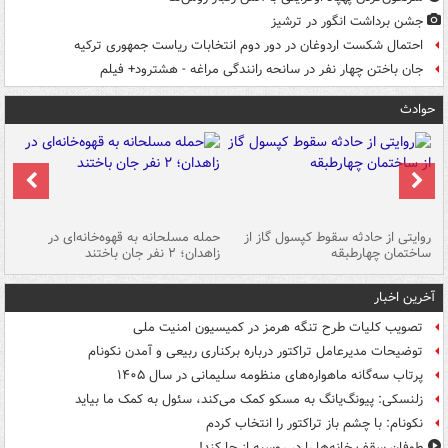
جشن برداشت انگور در ترشیز
احتمال شکست اردوغان در دور دوم انتخابات ریاست جمهوری ترکیه
جان باختن چهار نفر در سانحه رانندگی مراغه - هشترود+ فیلم
حوادث
روایتی از حادثه سقوط کپسول گاز از
حمله مسلحانه به قهوه‌خانه‌ای در
عا
ساختمان چهارطبقه
زاهدان؛ ۲ نفر جان باختند
دس
آخرین اخبار
تصویب کلیات طرح تنگه هرمز در کمیسیون امنیت ملی
توضیحات مدیرعامل تراکتور درباره برکناری ربیعی و آمدن نکونام
پرتاب سه‌گانه ماهواره‌های منظومه سلیمانی در سال ۱۴۰۵
زلنسکی: پیونگ‌یانگ به مسکو کمک می‌کند، سئول به کمک ما بیاید
نکونام: با چشم باز تراکتور را انتخاب کردم
طوفان سقف خانه‌ها را در روسیه از جا ‌کند!