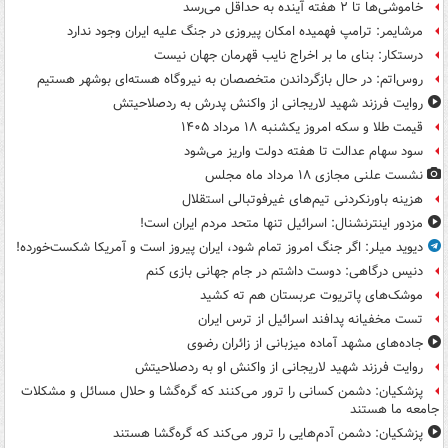
خاموشی‌ها تا ۲ هفته آینده به حداقل می‌رسد
مرشایمر: ترامپ فهمیده امکان پیروزی در جنگ علیه ایران وجود ندارد
درستکار: بنای ما بر اخراج نایب قهرمان جهان نیست
روس‌اتم: در حال بازگرداندن متخصصان به نیروگاه هسته‌ای بوشهر هستیم
روایت فرزند شهید لاریجانی از واکنش پدرش به ردصلاحیتش
قیمت طلا و سکه امروز یکشنبه ۱۸ مرداد ۱۴۰۵
سود سهام عدالت تا هفته دولت واریز می‌شود
نشست علنی مجازی ۱۸ مرداد ماه مجلس
هزینه باورنکردنی تیم‌های غیرفوتبالی استقلال
مزدور اینترنشنال: اسرائیل تنها متحد مردم ایران است!
دیوید میلر: اگر جنگ امروز تمام شود، ایران پیروز است و آمریکا شکست‌خورده!
دنیس درگاهی: دوست داشتم در جام جهانی بازی کنم
موشک‌های پاتریوت عربستان هم ته‌ کشید
تست مخفیانه پدافند اسرائیل از ترس ایران
جاده‌های مشهد آماده میزبانی از زائران رضوی
روایت فرزند شهید لاریجانی از واکنش او به ردصلاحیتش
پزشکیان: دشمن کسانی را ترور می‌کنند که گره‌گشا و حلال مسائل و مشکلات
جامعه ما هستند
پزشکیان: دشمن آدم‌هایی را ترور می‌کند که گره‌گشا هستند