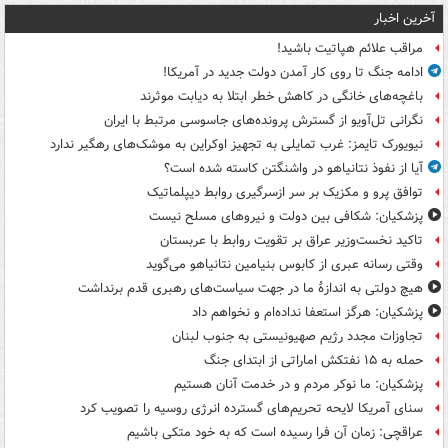
آخرین اخبار
مراقب علائم هپاتیت باشید!
ادامه جنگ تا روی کار آمدن دولت جدید در آمریکا!
باغچه‌های خانگی در کاهش خطر ابتلا به دیابت موثرند
نگرانی تل‌آویو از گسترش پرونده‌های جاسوسی مرتبط با ایران
نیویورک تایمز: غرب تمایلی به تجهیز اوکراین به موشک‌های رهگیر ندارد
آیا از نفوذ نتانیاهو در واشنگتن کاسته شده است؟
توافق پرو و مکزیک بر سر ازسرگیری روابط دیپلماتیک
پزشکیان: شکافی بین دولت و نیروهای مسلح نیست
تاکید نخست‌وزیر عراق بر تقویت روابط با عربستان
وقتی رسانه عبری از کابوس بنیامین نتانیاهو می‌گوید
هیچ دولتی به اندازۀ ما در جهت سیاست‌های رهبری قدم برنداشت
پزشکیان: هرگز استعفا نداده‌ام و نخواهم داد
تجاوزات مجدد رژیم صهیونیستی به جنوب لبنان
حمله به ۱۵ نفتکش‌ اماراتی از ابتدای جنگ
پزشکیان: ما نوکر مردم و در خدمت آنان هستیم
سنای آمریکا لایحه تحریم‌های گسترده انرژی روسیه را تصویب کرد
عراقچی: زمان آن فرا رسیده است که به خود متکی باشیم