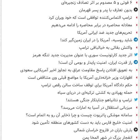
۶ فوتی و ۵ مصدوم بر اثر تصادف زنجیره‌ای
بدون تعارف با پدر و پسر قهرمان
ترامپ التماس‌کننده توافقی است که خود ویران کرد
معادله محاصره در برابر محاصره را ادامه می‌دهیم
تحریم‌های جدید ضد ایرانی آمریکا
شاید روسیه، آمریکا را در ایران زمین‌گیر کند!
واکنش بقائی به خیالبافی ترامپ
اثر جدید کارتونیست سوری با عنوان مدیریت جدید تنگه هرمز
راز قدرت ایران، امنیت پایدار و بومی آن است!
به تعویق افتادن پاسخ مقاومت عراق به تجاوز اخیر آمریکایی سعودی
اظهارات وزیر خزانه‌داری آمریکا با مواضع قبلی وی متناقض است
حکم دادگاه آمریکا برای توقف ساخت سالن رقص ترامپ
حمله پهپادی به کشتی ترکیه‌ای در دریای سیاه
ترامپ و نتانیاهو جنایتکار جنگی هستند!
میزبانی استقلال در آسیا به امارات می‌رسد؟
سامانه موشکی پاتریوت چیست و چرا ذخایر آن رو به اتمام است؟
امنیت خلیج فارس باید به دست کشورهای منطقه تأمین شود
بارش باران در فاروج خراسان شمالی
انفجار بزرگ در شهر المخا یمن