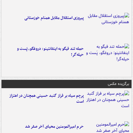
پیروزی استقلال مقابل همنام خوزستانی
حمله تند فیگو به اینفانتینو: دروغگو، پَست‌ و
حیله‌گر!
برگزیده عکس
پرچم سیاه بر فراز گنبد حسینی همچنان در اهتزاز
است
حرم امیرالمومنین محیای آخر صفر شد