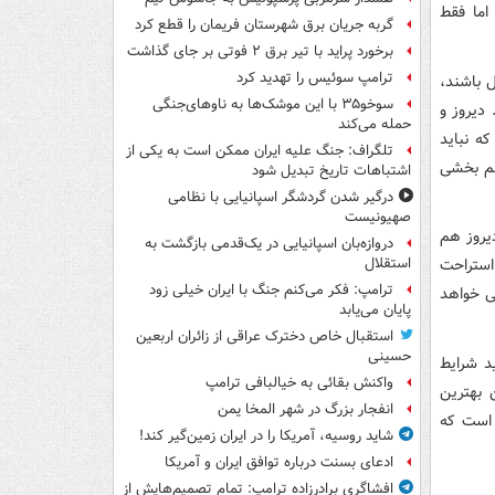
اما فقط
گربه جریان برق شهرستان فریمان را قطع کرد
برخورد پراید با تیر برق ۲ فوتی بر جای گذاشت
ترامپ سوئیس را تهدید کرد
ل باشند،
سوخو۳۵ با این موشک‌ها به ناوهای‌جنگی
 دیروز و
حمله می‌کند
ه نباید
تلگراف: جنگ علیه ایران ممکن است به یکی از
هم بخشی
اشتباهات تاریخ تبدیل شود
درگیر شدن گردشگر اسپانیایی با نظامی
صهیونیست
دیروز هم
دروازه‌بان اسپانیایی در یک‌قدمی بازگشت به
استراحت
استقلال
ترامپ: فکر می‌کنم جنگ با ایران خیلی زود
ی خواهد
پایان می‌یابد
استقبال خاص دخترک عراقی از زائران اربعین
حسینی
ید شرایط
واکنش بقائی به خیالبافی ترامپ
 بهترین
انفجار بزرگ در شهر المخا یمن
 است که
شاید روسیه، آمریکا را در ایران زمین‌گیر کند!
ادعای بسنت درباره توافق ایران و آمریکا
افشاگری برادرزاده ترامپ: تمام تصمیم‌هایش از