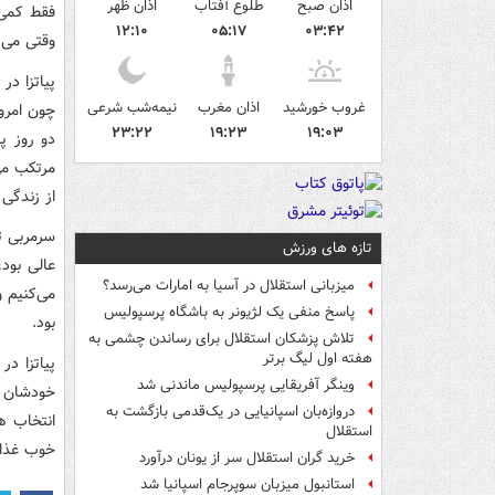
اذان صبح
طلوع آفتاب
اذان ظهر
فقط کمی 
۱۲:۱۰
۰۵:۱۷
۰۳:۴۲
وقتی می‌ت
پیاتزا در
غروب خورشید
اذان مغرب
نیمه‌شب شرعی
چون امروز
۲۳:۲۲
۱۹:۲۳
۱۹:۰۳
دو روز پ
مرتکب می
از زندگی
سرمربی تی
تازه های ورزش
عالی بود
میزبانی استقلال در آسیا به امارات می‌رسد؟
می‌کنیم 
پاسخ منفی یک لژیونر به باشگاه پرسپولیس
بود.
تلاش پزشکان استقلال برای رساندن چشمی به
هفته اول لیگ برتر
پیاتزا در
وینگر آفریقایی پرسپولیس ماندنی شد
خودشان ر
دروازه‌بان اسپانیایی در یک‌قدمی بازگشت به
انتخاب ه
استقلال
خوب غذا ب
خرید گران استقلال سر از یونان درآورد
استانبول میزبان سوپرجام اسپانیا شد