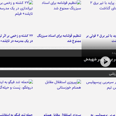
برخورد پراید با تیر برق ۲ فوتی بر
تنظیم قولنامه برای اسناد سبزرنگ
۲۲ کشته و زخمی بر اثر ت
شت
ممنوع شد
در یک مدرسه در تایلند+ 
ده
در بر پای پسر شهیدش
رزشی
ربی پرسپولیس به
پیروزی استقلال مقابل همنام
حمله تند فیگو به اینفانتین