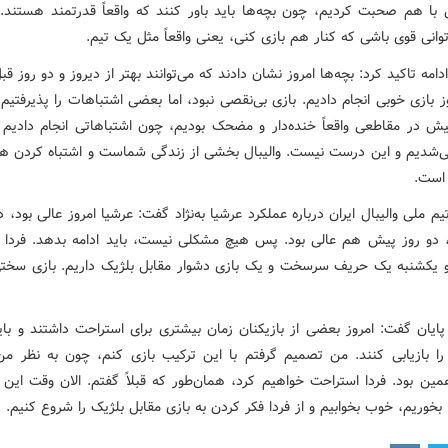
با هم صحبت کردیم، چون بچه‌ها باید باور کنند که واقعاً قدرتمند هستند. 
وانی قوی باشی که کنار هم بازی کنی، یعنی واقعاً مثل یک تیم.
 ادامه تاکید کرد: بچه‌ها امروز نشان دادند که می‌توانند بهتر از دیروز و دو روز قب
 بازی خوبی انجام دادیم. بازی بی‌نقصی نبود، اما بعضی اشتباهات را پذیرفتیم.
یش در مقاطعی واقعاً خنده‌دار و مضحک بودیم، چون اشتباهاتی انجام دادیم ک
‌شدیم و این درست نیست. والیبال بخشی از زندگی شماست و اشتباه کردن 
 است.
م ملی والیبال ایران درباره عملکرد عرشیا به‌نژاد گفت: عرشیا امروز عالی بود، 
، دو روز پیش هم عالی بود. پس هیچ مشکلی نیست، باید ادامه بدهد. فردا 
و یکشنبه یک حریف سرسخت و یک بازی دشوار مقابل بلژیک داریم. بازی سخت
 پایان گفت: امروز بعضی از بازیکنان زمان بیشتری برای استراحت داشتند و با
ا بازیابی کنند. من تصمیم گرفتم با این ترکیب بازی کنم، چون به نظر من
مین بود. فردا استراحت خواهیم کرد، همان‌طور که قبلاً گفتم. الان وقت این
خوریم، خوب بخوابیم و از فردا فکر کردن به بازی مقابل بلژیک را شروع کنیم.