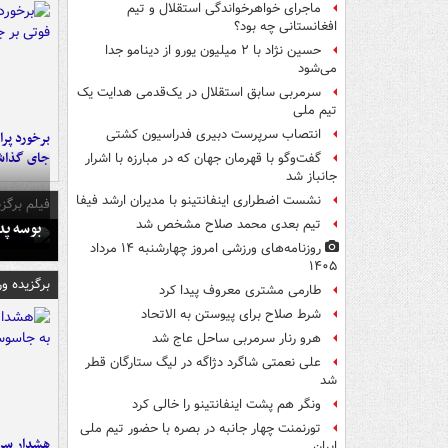
ماجرای خواهرخواندگی استقلال و تیم
افغانستانی چه بود؟
حسین نژاد با ۲ میلیون یورو از دینامو جدا
می‌شود
سرمربی سابق استقلال در یک‌قدمی هدایت یک
تیم ملی
انتصاب سرپرست دبیری فدراسیون کشتی
جای گذا
گفت‌وگو با قهرمان جهان که در مبارزه با اشرار
جانباز شد
نشست اضطراری اینفانتینو با مدیران ارشد فیفا
فیلم برگزی
تیم بعدی محمد صلاح مشخص شد
بوسه‌ پ
روزنامه‌های ورزشی امروز چهارشنبه ۱۴ مرداد
۱۴۰۵
برگزیده و
طارمی مشتری معروف پیدا کرد
شرط صلاح برای پیوستن به الاتحاد
هرو رنار سرمربی ساحل عاج شد
علی نعمتی شاگرد دژاگه در لیگ ستارگان قطر
شد
ونگر هم پشت اینفانتینو را خالی کرد
تورنمنت چهار جانبه در بصره با حضور تیم ملی
هشدار سرم
ایران