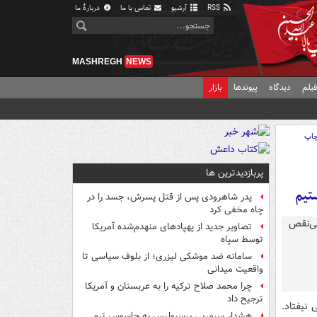
RSS
آرشیو
تماس با ما
دربارهٔ ما
MASHREGH
NEWS
یلم
دیدگاه
پیوندها
بازار
اپ
پربازدیدترین ها
تیم
پدر شاهرودی پس از قتل پسرش، جسد را در
چاه مخفی کرد
تصاویر جدید از پهپادهای منهدم‌شده آمریکا
توسط سپاه
سامانه ضد موشکی لیزری؛ از بلوف سیاسی تا
واقعیت میدانی
چرا محمد صلاح ترکیه را به عربستان و آمریکا
ترجیح داد
 نیفتاد.
هشدار سرمربی پرسپولیس به جاسوس تیم