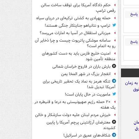
حکم دادگاه آمریکا برای توقف ساخت سالن
رقص ترامپ
پاسخ
حمله پهپادی به کشتی ترکیه‌ای در دریای سیاه
ترامپ و نتانیاهو جنایتکار جنگی هستند!
میزبانی استقلال در آسیا به امارات می‌رسد؟
سامانه موشکی پاتریوت چیست و چرا ذخایر آن
پاسخ
رو به اتمام است؟
امنیت خلیج فارس باید به دست کشورهای
منطقه تأمین شود
بارش باران در فاروج خراسان شمالی
انفجار بزرگ در شهر المخا یمن
تنگه هرمز به نماد یک تحقیر تاریخی برای
آمریکا تبدیل شد!
ماموریت در حال پایان است!
۲۰ حمله رژیم صهیونیستی به درعا و قنیطره در
یک هفته
خیزش مردم لبنان علیه دولت سازشکار و خائن
مان
معترضان آرژانتینی پرچم آمریکا را پایین
وق
کشیدند
شکاف‌های عمیق در اسرائیل!