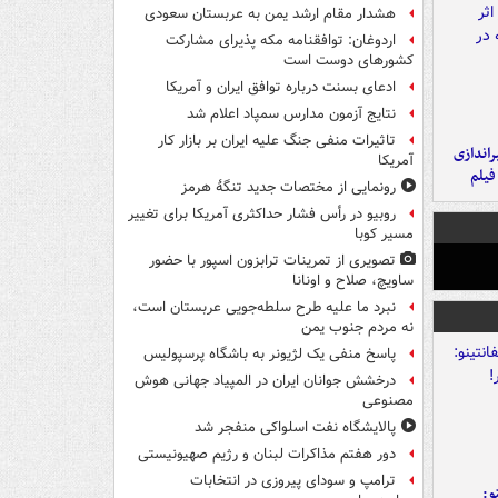
هشدار مقام ارشد یمن به عربستان سعودی
اردوغان: توافقنامه مکه پذیرای مشارکت
کشورهای دوست است
ادعای بسنت درباره توافق ایران و آمریکا
نتایج آزمون مدارس سمپاد اعلام شد
تاثیرات منفی جنگ علیه ایران بر بازار کار
یراندازی
آمریکا
فیلم
رونمایی از مختصات جدید تنگۀ هرمز
روبیو در رأس فشار حداکثری آمریکا برای تغییر
مسیر کوبا
تصویری از تمرینات ترابزون اسپور با حضور
ساویچ، صلاح و اونانا
نبرد ما علیه طرح سلطه‌جویی عربستان است،
نه مردم جنوب یمن
پاسخ منفی یک لژیونر به باشگاه پرسپولیس
درخشش جوانان ایران در المپیاد جهانی هوش
مصنوعی
پالایشگاه نفت اسلواکی منفجر شد
دور هفتم مذاکرات لبنان و رژیم صهیونیستی
ترامپ و سودای پیروزی در انتخابات
و: