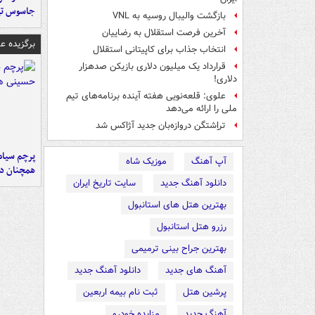
جاسوس تی
بازگشت والیبال روسیه به VNL
آخرین فرصت استقلال به رضاییان
برگزیده 
انتخاب جذاب برای کاپیتانی استقلال
قرارداد یک میلیون دلاری بازیکن صدهزار
دلاری!
علوی: قلعه‌نویی هفته آینده برنامه‌های تیم
ملی را ارائه می‌دهد
تراِشتگن دروازه‌بان جدید آژاکس شد
پرچم سیاه
آپ آهنگ
موزیک شاه
همچنان در
دانلود آهنگ جدید
سایت تاریخ ایران
بهترین هتل های استانبول
رزرو هتل استانبول
بهترین جراح بینی ترمیمی
آهنگ های جدید
دانلود آهنگ جدید
پرشین هتل
ثبت نام بیمه اربعین
آهنگ جدید
مزایده خودرو