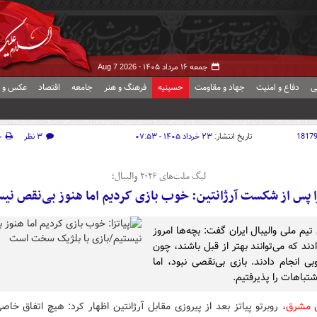
جمعه ۱۶ مرداد ۱۴۰۵ -
Aug 7 2026
ی
دفاع و امنیت
جهاد و مقاومت
حسینیه
فرهنگ و هنر
جامعه
اقتصاد
عکس و ف
1817
تاریخ انتشار:
۲۳ خرداد ۱۴۰۵ - ۰۷:۵۳
۳ نظر
چ
لیگ ملت‌های ۲۰۲۶ والیبال؛
زا پس از شکست آرژانتین: خوب بازی کردیم اما هنوز بی‌نقص نیس
یم ملی والیبال ایران گفت: بچه‌ها امروز
ند که می‌توانند بهتر از قبل باشند، چون
بی انجام دادند. بازی بی‌نقصی نبود، اما
تباهات را پذیرفتیم.
ش مشرق
، روبرتو پیاتز بعد از پیروزی مقابل آرژانتین اظهار کرد: هیچ اتفاق خاصی