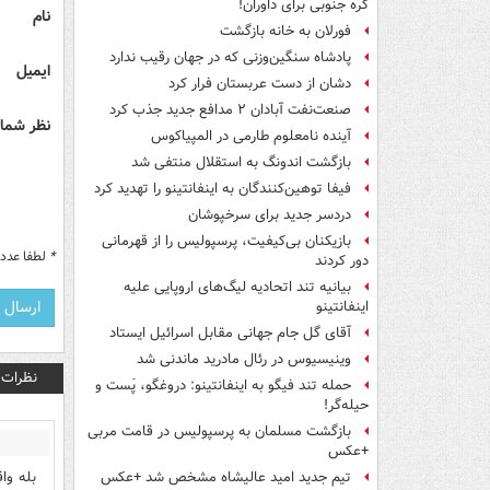
کره جنوبی برای داوران!
نام
فورلان به خانه بازگشت
پادشاه سنگین‌وزنی که در جهان رقیب ندارد
ایمیل
دشان از دست عربستان فرار کرد
صنعت‌نفت آبادان ۲ مدافع جدید جذب کرد
نظر شما 
آینده نامعلوم طارمی در المپیاکوس
بازگشت اندونگ به استقلال منتفی شد
فیفا توهین‌کنندگان به اینفانتینو را تهدید کرد
دردسر جدید برای سرخپوشان
بازیکنان بی‌کیفیت، پرسپولیس را از قهرمانی
*
لطفا عدد م
دور کردند
بیانیه تند اتحادیه لیگ‌های اروپایی علیه
اینفانتینو
آقای گل جام جهانی مقابل اسرائیل ایستاد
وینیسیوس در رئال مادرید ماندنی شد
نظرات
حمله تند فیگو به اینفانتینو: دروغگو، پَست‌ و
حیله‌گر!
بازگشت مسلمان به پرسپولیس در قامت مربی
+عکس
بله وا
تیم جدید امید عالیشاه مشخص شد +عکس