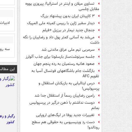
تساوی میلان و اینتر در استرالیا/ پیروزی یووه
مقابل چلسی
۳ کاپیتان ایران بدون پیشنهاد بزرگ
ادبیات
دیدار سفیر ژاپن با رییس کمیته ملی المپیک
جنجال جدید نیمار در برزیل +فیلم
می‌شد به آسانی کمتر پول داد و رضاییان را نگه
داشت
سه رود 
سرمربی تیم ملی عراق ماندنی شد
جلسه سرنوشت‌ساز بارسلونا برای جذب آلوارز
صعود هانیه رستمیان به رده پنجم جهان
این مطالب
بازگشت جام باشگاههای فوتسال آسیا به
تقویم AFC
درس ایتالیایی‌ به بازیکنان استقلال و
پرسپولیس!
رامین رضاییان رسماً از استقلال جدا شد
دوست نداشتم با ذهن درگیر در پرسپولیس
بمانم
تغییرات جدید یوفا در لیگ‌های اروپایی
رگبار و رع
کشور
دست رد وینیسیوس به حقوقی هم سطح
رونالدو!