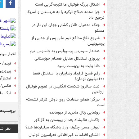
اشکال بزرگ فوتبال ما نتیجه‌گرایی است
چرا محمد صلاح ترکیه را به عربستان و آمریکا
ترجیح داد
جنگ مدعیان طلای کشتی جهان این بار در
مسکو
شروع تلخ مدافع تیم ملی پس از جدایی از
پرسپولیس
هشدار سرمربی پرسپولیس به جاسوس تیم
اخبار مرتب
پیروزی استقلال مقابل همنام خوزستانی
فیلم/ خلاصه
دانا وایت به بن‌بست رسید
پیروزی 
رقم فسخ قرارداد رضاییان با استقلال فقط
امتیازآ
۱۰۰میلیون تومان!
عکس/ پی
ثبت سالروز شکست انگلیس در تقویم فوتبال
آرژانتین
لیگ‌ مل
برزگر: همای سعادت روی دوش تارتار نشسته
است
برچسب‌ها
رونمایی رئال مادرید از دیومانده
واکنش عالیشاه بعد از پیوستن به گل‌گهر
لیونل مسی چگونه وارد باشگاه میلیاردها شد؟
نظر شم
افشای اقدامات غیراخلاقی فدراسیون فوتبال