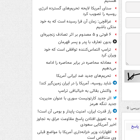
هستیم
سنای آمریکا لایحه تحریم‌های گسترده انرژی
روسیه را تصویب کرد
عراقچی: زمان آن فرا رسیده است که به خود
متکی باشیم
۶ فوتی و ۵ مصدوم بر اثر تصادف زنجیره‌ای
بدون تعارف با پدر و پسر قهرمان
ترامپ التماس‌کننده توافقی است که خود
ویران کرد
معادله محاصره در برابر محاصره را ادامه
می‌دهیم
تحریم‌های جدید ضد ایرانی آمریکا
شاید روسیه، آمریکا را در ایران زمین‌گیر کند!
واکنش بقائی به خیالبافی ترامپ
اثر جدید کارتونیست سوری با عنوان مدیریت
جدید تنگه هرمز
بررسی: 0
راز قدرت ایران، امنیت پایدار و بومی آن است!
به تعویق افتادن پاسخ مقاومت عراق به تجاوز
اخیر آمریکایی سعودی
پاسخ
اظهارات وزیر خزانه‌داری آمریکا با مواضع قبلی
وی متناقض است