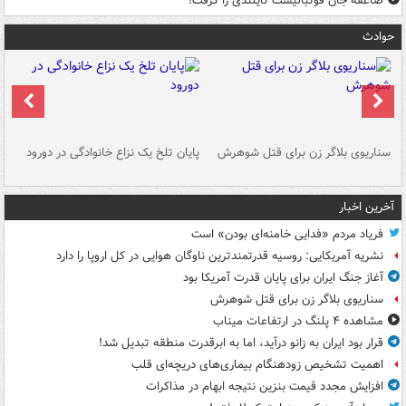
صاعقه جان فوتبالیست تایلندی را گرفت!
حوادث
سناریوی بلاگر زن برای قتل شوهرش
پایان تلخ یک نزاع خانوادگی در دورود
و 
آخرین اخبار
فریاد مردم «فدایی خامنه‌ای بودن» است
نشریه آمریکایی: روسیه قدرتمندترین ناوگان هوایی در کل اروپا را دارد
آغاز جنگ ایران برای پایان قدرت آمریکا بود
سناریوی بلاگر زن برای قتل شوهرش
مشاهده ۴ پلنگ در ارتفاعات میناب
قرار بود ایران به زانو درآید، اما به ابرقدرت منطقه تبدیل شد!
اهمیت تشخیص زودهنگام بیماری‌های دریچه‌ای قلب
افزایش مجدد قیمت بنزین نتیجه ابهام در مذاکرات