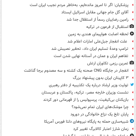
پزشکیان: اگر تا امروز مانده‌ایم، به‌خاطر مردم نجیب ایران است
آقای گل جام جهانی مقابل اسرائیل ایستاد
رامین رضاییان رسماً از استقلال جدا شد
استقبال از فرعون در ترکیه
لحظه اصابت هواپیمای هندی به زمین
علت انفجار جبل‌علی امارات اعلام شد
ترامپ وعدۀ تسلیم ایران داد، تحقیر نصیبش شد
تفاهم ایران و عمان در آستانه نهایی شدن است
تمرین رزمی تکاوران ارتش
انفجار در جایگاه CNG صحنه یک کشته و سه مصدوم برجا گذاشت
۳ کاپیتان ایران بدون پیشنهاد بزرگ
توئیت وزیر ارشاد درباره یک تکذیبیه از دفتر رهبری
نشست وزیران خارجه مصر، ترکیه، پاکستان و عربستان
بازیکنان بی‌کیفیت، پرسپولیس را از قهرمانی دور کردند
چرا موشک‌های ایران تمام نمی‌شود؟
پایان تلخ یک نزاع خانوادگی در دورود
شبیه‌سازی حمله به پایگاه نیروهای دلتا فورس آمریکا
زمان شارژ اعتبار کالابرگ تغییر کرد