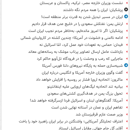
نشست وزیران خارجه مصر، ترکیه، پاکستان و عربستان
پزشکیان: ایران را همه مردم نگه داشتند
ایران در مسیر تبدیل شدن به قدرت برتر منطقه است!
ارتش یمن: نفتکش سعودی را در خلیج عدن هدف قرار دادیم
پزشکیان: اگر تا امروز مانده‌ایم، به‌خاطر مردم نجیب ایران است
ادامه ناامنی و خشونت در آمریکا؛ چندین کشته در کارولینای شمالی
فیدان: حماس به تعهدات خود عمل کرد، امّا اسرائیل نه
بازداشت عامل ارسال تصاویر پرتاب موشک به رسانه‌های معاند
ماجرایی که رعب و وحشت را در فرودگاه تل‌آویو حاکم کرد
شبیه‌سازی حمله به پایگاه نیروهای دلتا فورس آمریکا
گفت وگوی وزیران خارجه آمریکا و انگلیس درباره ایران
ماکرون: اتحادیه اروپا فشار بر روسیه را افزایش خواهد داد
بیانیه تند اتحادیه لیگ‌های اروپایی علیه اینفانتینو
تحول بزرگ یمن در هدف‌گیری کشتی‌های سعودی
آمریکا: گفتگوهای لبنان و اسرائیل فردا ازسرگرفته خواهد شد!
تفاهم ایران و عمان در آستانه نهایی شدن است
وزیر صمت عازم قرقیزستان شد
اعتراف تحلیلگر آمریکایی؛ واشنگتن در برابر ایران راهبرد خود را باخت
آقای گل جام جهانی مقابل اسرائیل ایستاد