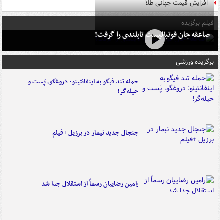
افزایش قیمت جهانی طلا
فیلم برگزیده
صاعقه جان فوتبالیست تایلندی را گرفت!
برگزیده ورزشی
حمله تند فیگو به اینفانتینو: دروغگو، پَست‌ و
حیله‌گر!
جنجال جدید نیمار در برزیل +فیلم
رامین رضاییان رسماً از استقلال جدا شد