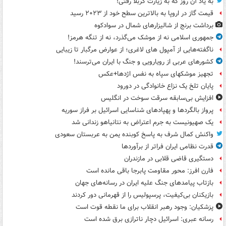
به یاد آن روز که به زیارت کربلا رفتی!
قیمت گاز در اروپا به بالاترین سطح خود از ۲۰۲۳ رسید
برداشت برنج از شالیزارهای شمال در سوادکوه
جمهوری اسلامی نه از موشک می‌گذرد، نه از تنگه هرمز!
ناگفته‌هایی از آمپول های لاغری؛ از عوارض مرگبار تا زیبایی
کشورهای عربی از رویارویی و جنگ با ایران می‌ترسند!
تجهیز موشکهای سپاه به نفس اژدها+عکس
پایان تلخ یک نزاع خانوادگی در دورود
افزایش بی‌سابقه سرقت سوخت در انگلیس
پرواز بالگردها و پهپادهای شناسایی اسرائیل بر فراز سوریه
یک صهیونیست به جرم اعتراض به نتانیاهو زندانی شد
واکنش کمال شرف به پاسخ کوبنده یمن به عربستان سعودی
قدرت نظامی ایران فراتر از برآوردها
دستگیری قاضی قلابی در مازندران
فارن افرز: محور مقاومت پابرجا باقی مانده است
بازتاب پیامدهای جنگ علیه ایران در رسانه‌های جهان
بازیکنان بی‌کیفیت، پرسپولیس را از قهرمانی دور کردند
پزشکیان: وجود رهبر انقلاب برای ما نقطه قوت است
رسانه عبری: اسرائیل دچار ناترازی برق شده است