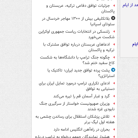
جزئیات توافق دفاعی ترکیه، عربستان و
پاکستان
بلاتکلیفی بیش از ۱۳۰۰ مهاجر خردسال در
سئوتای اسپانیا
زلنسکی در انتخابات ریاست جمهوری اوکراین
شکست می‌خورد
یام
ادعاهای عربستان درباره توافق مشترک با
ترکیه و پاکستان
چگونه جنگ ترامپ با دانشگاه‌ها به شکست
کاخ سفید ختم شد؟
پشت پرده توافق جدید ایران؛ تاکتیک یا
استراتژی؟
ادعای تکراری ترامپ درمورد تمایل ایران برای
دستیابی به توافق
گرد و غبار آسمان قم را تیره می‌کند
وزیران صهیونیست خواستار از سرگیری جنگ
نابودی غزه شدند
تلاش پزشکان استقلال برای رساندن چشمی به
هفته اول لیگ برتر
بحران در راه‌آهن انگلیس ادامه دارد
هشدار نمایندگان جمهوری‌خواه به ترامپ درباره