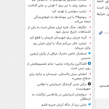
ی ادامه
برخورد پراید با تیر برق ۲ فوتی بر جای گذاشت
رکز است
ترامپ سوئیس را تهدید کرد
ن شرایط
سوخو۳۵ با این موشک‌ها به ناوهای‌جنگی
حمله می‌کند
تلگراف: جنگ علیه ایران ممکن است به یکی از
اشتباهات تاریخ تبدیل شود
گربه جریان برق شهرستان فریمان را قطع کرد
ترامپ: فکر می‌کنم جنگ با ایران خیلی زود
پایان می‌یابد
استقبال خاص دخترک عراقی از زائران اربعین
حسینی
افشاگری برادرزاده ترامپ: تمام تصمیم‌هایش از
روی ترس است
امضای سران پاکستان، عربستان و ترکیه برای
«دفاع جمعی»
درگیر شدن گردشگر اسپانیایی با نظامی
صهیونیست
دروازه‌بان اسپانیایی در یک‌قدمی بازگشت به
استقلال
نمایی زیبا از تنگه کریان جزیره قشم