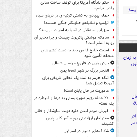
حکم دادگاه آمریکا برای توقف ساخت سالن
رقص ترامپ
پاسخ
حمله پهپادی به کشتی ترکیه‌ای در دریای سیاه
ترامپ و نتانیاهو جنایتکار جنگی هستند!
میزبانی استقلال در آسیا به امارات می‌رسد؟
سامانه موشکی پاتریوت چیست و چرا ذخایر آن
رو به اتمام است؟
امنیت خلیج فارس باید به دست کشورهای
منطقه تأمین شود
بارش باران در فاروج خراسان شمالی
انفجار بزرگ در شهر المخا یمن
تنگه هرمز به نماد یک تحقیر تاریخی برای
آمریکا تبدیل شد!
ماموریت در حال پایان است!
مان
۲۰ حمله رژیم صهیونیستی به درعا و قنیطره در
وق
یک هفته
خیزش مردم لبنان علیه دولت سازشکار و خائن
معترضان آرژانتینی پرچم آمریکا را پایین
کشیدند
شکاف‌های عمیق در اسرائیل!