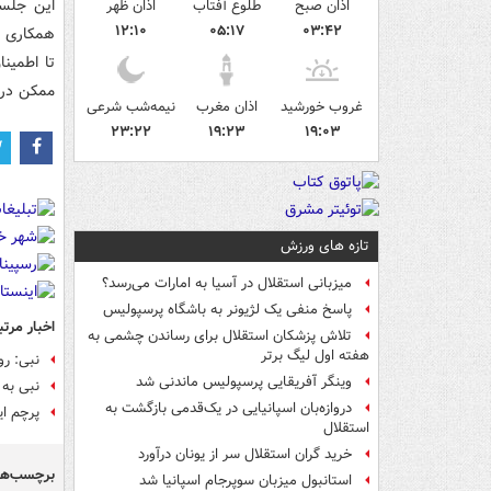
این جلسه
اذان صبح
طلوع آفتاب
اذان ظهر
۱۲:۱۰
۰۵:۱۷
۰۳:۴۲
همکاری م
تا اطمین
ممکن در 
غروب خورشید
اذان مغرب
نیمه‌شب شرعی
۲۳:۲۲
۱۹:۲۳
۱۹:۰۳
تازه های ورزش
میزبانی استقلال در آسیا به امارات می‌رسد؟
پاسخ منفی یک لژیونر به باشگاه پرسپولیس
اخبار مرتب
تلاش پزشکان استقلال برای رساندن چشمی به
هفته اول لیگ برتر
نبی: روادید نیمی از ۱۵ نفر صا
وینگر آفریقایی پرسپولیس ماندنی شد
نبی به ESPN: آمریکا تبعیض‌ در صدور ویزا را وارد ورزش کرد/ پیگیر حل مشکل از طریق فیفا ه
دروازه‌بان اسپانیایی در یک‌قدمی بازگشت به
پرچم ای
استقلال
خرید گران استقلال سر از یونان درآورد
برچسب‌ها
استانبول میزبان سوپرجام اسپانیا شد