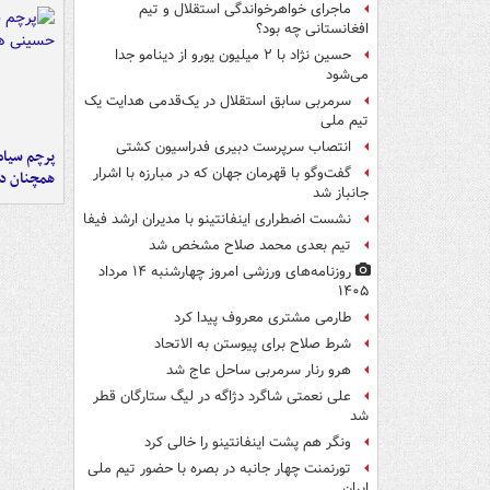
ماجرای خواهرخواندگی استقلال و تیم
افغانستانی چه بود؟
حسین نژاد با ۲ میلیون یورو از دینامو جدا
می‌شود
سرمربی سابق استقلال در یک‌قدمی هدایت یک
تیم ملی
انتصاب سرپرست دبیری فدراسیون کشتی
پرچم سیاه
گفت‌وگو با قهرمان جهان که در مبارزه با اشرار
همچنان در
جانباز شد
نشست اضطراری اینفانتینو با مدیران ارشد فیفا
تیم بعدی محمد صلاح مشخص شد
روزنامه‌های ورزشی امروز چهارشنبه ۱۴ مرداد
۱۴۰۵
طارمی مشتری معروف پیدا کرد
شرط صلاح برای پیوستن به الاتحاد
هرو رنار سرمربی ساحل عاج شد
علی نعمتی شاگرد دژاگه در لیگ ستارگان قطر
شد
ونگر هم پشت اینفانتینو را خالی کرد
تورنمنت چهار جانبه در بصره با حضور تیم ملی
ایران