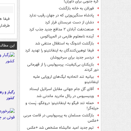
کره جنوبی برای داوران!
فورلان به خانه بازگشت
پادشاه سنگین‌وزنی که در جهان رقیب ندارد
فیفا ه
دشان از دست عربستان فرار کرد
طرفدار
صنعت‌نفت آبادان ۲ مدافع جدید جذب کرد
آینده نامعلوم طارمی در المپیاکوس
بازگشت اندونگ به استقلال منتفی شد
این مطالب
فیفا توهین‌کنندگان به اینفانتینو را تهدید کرد
دردسر جدید برای سرخپوشان
بازیکنان بی‌کیفیت، پرسپولیس را از قهرمانی
دور کردند
بیانیه تند اتحادیه لیگ‌های اروپایی علیه
اینفانتینو
آقای گل جام جهانی مقابل اسرائیل ایستاد
رگبار و رع
وینیسیوس در رئال مادرید ماندنی شد
کشور
حمله تند فیگو به اینفانتینو: دروغگو، پَست‌ و
حیله‌گر!
بازگشت مسلمان به پرسپولیس در قامت مربی
+عکس
تیم جدید امید عالیشاه مشخص شد +عکس