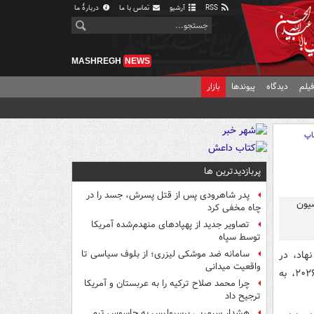
RSS
آرشیو
تماس با ما
دربارهٔ ما
MASHREGH
NEWS
یلم
دیدگاه
پیوندها
بازار
اپ
پربازدیدترین ها
پدر شاهرودی پس از قتل پسرش، جسد را در
چاه مخفی کرد
تصاویر جدید از پهپادهای منهدم‌شده آمریکا
توسط سپاه
هاد، در
سامانه ضد موشکی لیزری؛ از بلوف سیاسی تا
واقعیت میدانی
آخرین جلسه از سلسله تبادل نظرها پیرامون حضور تیم ایران در جام جهانی فیفا ۲۰۲۶، به
چرا محمد صلاح ترکیه را به عربستان و آمریکا
ترجیح داد
هشدار سرمربی پرسپولیس به جاسوس تیم