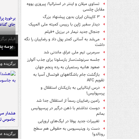
تساوی میلان و اینتر در استرالیا/ پیروزی یووه
مقابل چلسی
۳ کاپیتان ایران بدون پیشنهاد بزرگ
جای گذا
دیدار سفیر ژاپن با رییس کمیته ملی المپیک
جنجال جدید نیمار در برزیل +فیلم
فیلم برگزی
می‌شد به آسانی کمتر پول داد و رضاییان را نگه
داشت
بوسه‌ پ
سرمربی تیم ملی عراق ماندنی شد
جلسه سرنوشت‌ساز بارسلونا برای جذب آلوارز
برگزیده و
صعود هانیه رستمیان به رده پنجم جهان
بازگشت جام باشگاههای فوتسال آسیا به
تقویم AFC
درس ایتالیایی‌ به بازیکنان استقلال و
پرسپولیس!
رامین رضاییان رسماً از استقلال جدا شد
دوست نداشتم با ذهن درگیر در پرسپولیس
هشدار سرم
بمانم
جاسوس تی
تغییرات جدید یوفا در لیگ‌های اروپایی
دست رد وینیسیوس به حقوقی هم سطح
برگزیده 
رونالدو!