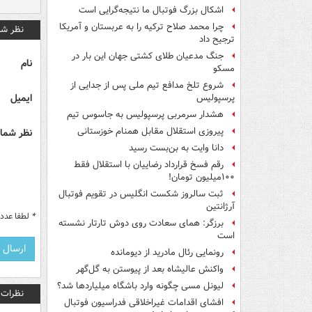
اشکال بزرگ فوتبال ما نتیجه‌گرایی است
چرا محمد صلاح ترکیه را به عربستان و آمریکا
نظر شم
ترجیح داد
جنگ مدعیان طلای کشتی جهان این بار در
نام
مسکو
شروع تلخ مدافع تیم ملی پس از جدایی از
ایمیل
پرسپولیس
هشدار سرمربی پرسپولیس به جاسوس تیم
پیروزی استقلال مقابل همنام خوزستانی
نظر شما 
دانا وایت به بن‌بست رسید
رقم فسخ قرارداد رضاییان با استقلال فقط
۱۰۰میلیون تومان!
ثبت سالروز شکست انگلیس در تقویم فوتبال
آرژانتین
*
لطفا عدد م
برزگر: همای سعادت روی دوش تارتار نشسته
است
رونمایی رئال مادرید از دیومانده
واکنش عالیشاه بعد از پیوستن به گل‌گهر
لیونل مسی چگونه وارد باشگاه میلیاردها شد؟
نظرات
افشای اقدامات غیراخلاقی فدراسیون فوتبال