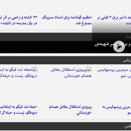
برخورد پراید با تیر برق ۲ فوتی بر
تنظیم قولنامه برای اسناد سبزرنگ
۲۲ کشته و زخمی بر اثر ت
شت
ممنوع شد
در یک مدرسه در تایلند+ 
ده
در بر پای پسر شهیدش
رزشی
ربی پرسپولیس به
پیروزی استقلال مقابل همنام
حمله تند فیگو به اینفانتین
م
خوزستانی
دروغگو، پَست‌ و حیله‌گر!
عکس