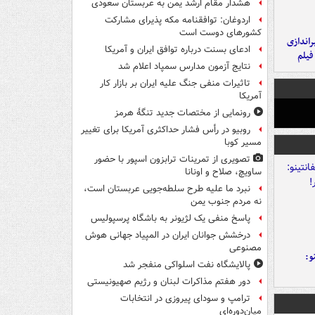
هشدار مقام ارشد یمن به عربستان سعودی
اردوغان: توافقنامه مکه پذیرای مشارکت
کشورهای دوست است
یراندازی
ادعای بسنت درباره توافق ایران و آمریکا
فیلم
نتایج آزمون مدارس سمپاد اعلام شد
تاثیرات منفی جنگ علیه ایران بر بازار کار
آمریکا
رونمایی از مختصات جدید تنگۀ هرمز
روبیو در رأس فشار حداکثری آمریکا برای تغییر
مسیر کوبا
تصویری از تمرینات ترابزون اسپور با حضور
ساویچ، صلاح و اونانا
نبرد ما علیه طرح سلطه‌جویی عربستان است،
نه مردم جنوب یمن
پاسخ منفی یک لژیونر به باشگاه پرسپولیس
درخشش جوانان ایران در المپیاد جهانی هوش
مصنوعی
و:
پالایشگاه نفت اسلواکی منفجر شد
دور هفتم مذاکرات لبنان و رژیم صهیونیستی
ترامپ و سودای پیروزی در انتخابات
میان‌دوره‌ای