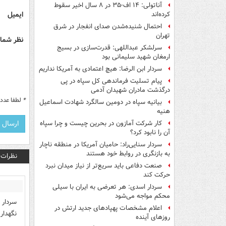
آناتولی: ۱۴ اف-۳۵ در ۸ سال اخیر سقوط
ایمیل
کرده‌اند
احتمال شنیده‌شدن صدای انفجار در شرق
تهران
نظر شما 
سرلشکر عبداللهی: قدرت‌سازی در بسیج
ارمغان شهید سلیمانی بود
سردار ابن الرضا: هیچ اعتمادی به آمریکا نداریم
پیام تسلیت فرماندهی کل سپاه در پی
درگذشت مادران شهیدان آدمی
*
لطفا عدد م
بیانیه سپاه در دومین سالگرد شهادت اسماعیل
هنیه
کار شرکت آمازون در بحرین چیست و چرا سپاه
آن را نابود کرد؟
سردار سنایی‌راد: حامیان آمریکا در منطقه ناچار
به بازنگری در روابط خود هستند
نظرات
صنعت دفاعی باید سریع‌تر از نیاز میدان نبرد
حرکت کند
سردار اسدی: هر تعرضی به ایران با سیلی
محکم مواجه می‌شود
سردار 
اعلام مشخصات پهپادهای جدید ارتش در
نگهدار
روزهای آینده