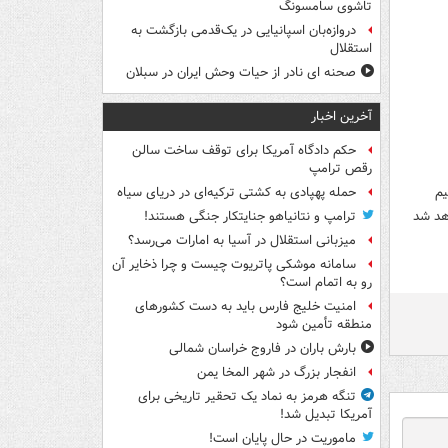
تاشوی سامسونگ
دروازه‌بان اسپانیایی در یک‌قدمی بازگشت به
استقلال
صحنه ای نادر از حیات وحش ایران در سبلان
آخرین اخبار
حکم دادگاه آمریکا برای توقف ساخت سالن
رقص ترامپ
یم
حمله پهپادی به کشتی ترکیه‌ای در دریای سیاه
هد شد
ترامپ و نتانیاهو جنایتکار جنگی هستند!
میزبانی استقلال در آسیا به امارات می‌رسد؟
سامانه موشکی پاتریوت چیست و چرا ذخایر آن
رو به اتمام است؟
امنیت خلیج فارس باید به دست کشورهای
منطقه تأمین شود
بارش باران در فاروج خراسان شمالی
انفجار بزرگ در شهر المخا یمن
تنگه هرمز به نماد یک تحقیر تاریخی برای
آمریکا تبدیل شد!
ماموریت در حال پایان است!