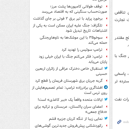
توقف طولانی کامیون‌ها پشت مرز؛
صورت‌حساب سنگینی که به اقتصاد می‌رسد
ن تناقض
برخورد پراید با تیر برق ۲ فوتی بر جای گذاشت
ت تجارت
تلگراف: جنگ علیه ایران ممکن است به یکی از
اشتباهات تاریخ تبدیل شود
ح مقتدر
سوخو۳۵ با این موشک‌ها به ناوهای‌جنگی
حمله می‌کند
ترامپ سوئیس را تهدید کرد
 جنگ با
ترامپ: فکر می‌کنم جنگ با ایران خیلی زود
پایان می‌یابد
استقبال خاص دخترک عراقی از زائران اربعین
د، پاسخی
حسینی
ترده تر
گربه جریان برق شهرستان فریمان را قطع کرد
افشاگری برادرزاده ترامپ: تمام تصمیم‌هایش از
روی ترس است
رات نفت
ایالات متحده واقعاً یک «ببر کاغذی» است!
امضای سران پاکستان، عربستان و ترکیه برای
«دفاع جمعی»
نمایی زیبا از تنگه کریان جزیره قشم
رکوردشکنی پیش‌فروش جدیدترین گوشی‌های