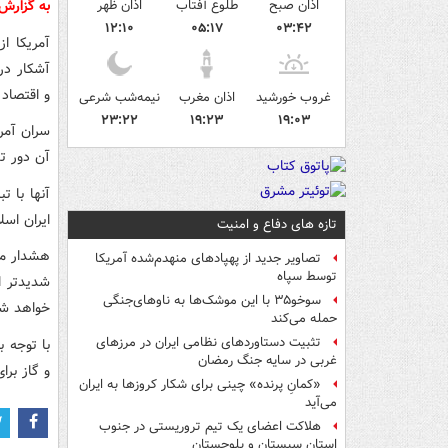
اذان صبح
طلوع آفتاب
اذان ظهر
به گزار
۱۲:۱۰
۰۵:۱۷
۰۳:۴۲
آمریکا ا
آشکار در
و اقتصاد 
غروب خورشید
اذان مغرب
نیمه‌شب شرعی
۲۳:۲۲
۱۹:۲۳
۱۹:۰۳
سران آمر
آن دور ت
آنها با 
ایران اسل
تازه های دفاع و امنیت
هشدار می‌
تصاویر جدید از پهپادهای منهدم‌شده آمریکا
توسط سپاه
شدیدتر ا
سوخو۳۵ با این موشک‌ها به ناوهای‌جنگی
خواهد شد
حمله می‌کند
تثبیت دستاوردهای نظامی ایران در مرزهای
با توجه 
غربی در سایه جنگ رمضان
و گاز بر
«کمانِ پرنده» چینی برای شکار کروزها به ایران
می‌آید
هلاکت اعضای یک تیم تروریستی در جنوب
استان سیستان و بلوچستان