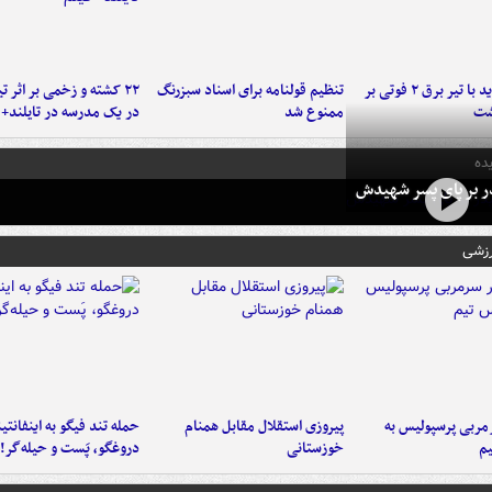
برخورد پراید با تیر برق ۲ فوتی بر
تنظیم قولنامه برای اسناد سبزرنگ
۲۲ کشته و زخمی بر اثر ت
شت
ممنوع شد
در یک مدرسه در تایلند+ 
ده
در بر پای پسر شهیدش
رزشی
ربی پرسپولیس به
پیروزی استقلال مقابل همنام
حمله تند فیگو به اینفانتین
م
خوزستانی
دروغگو، پَست‌ و حیله‌گر!