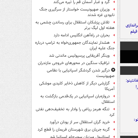
گرد و غبار آسمان قم را تیره می‌کند
وزیران صهیونیست خواستار از سرگیری جنگ
نابودی غزه شدند
تلاش پزشکان استقلال برای رساندن چشمی به
یراندازی
هفته اول لیگ برتر
فیلم
بحران در راه‌آهن انگلیس ادامه دارد
هشدار نمایندگان جمهوری‌خواه به ترامپ درباره
جنگ علیه ایران
وینگر آفریقایی پرسپولیس ماندنی شد
ترافیک سنگین در محورهای خروجی مازندران
درگیر شدن گردشگر اسپانیایی با نظامی
صهیونیست
گزارشی دیگر از کاهش ذخایر کلیدی موشکی
آمریکا
دروازه‌بان اسپانیایی در یک‌قدمی بازگشت به
استقلال
تنگه هرمز ریاض را وادار به تخفیف‌دهی نفتی
کرد
و:
خرید گران استقلال سر از یونان درآورد
گربه جریان برق شهرستان فریمان را قطع کرد
استانبول میزبان سوپرجام اسپانیا شد