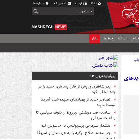
RSS
آرشیو
تماس با ما
دربارهٔ ما
MASHREGH
NEWS
یلم
دیدگاه
پیوندها
بازار
اپ
پربازدیدترین ها
دیدهای
پدر شاهرودی پس از قتل پسرش، جسد را در
چاه مخفی کرد
تصاویر جدید از پهپادهای منهدم‌شده آمریکا
توسط سپاه
سامانه ضد موشکی لیزری؛ از بلوف سیاسی تا
واقعیت میدانی
هشدار سرمربی پرسپولیس به جاسوس تیم
چرا محمد صلاح ترکیه را به عربستان و آمریکا
ترجیح داد