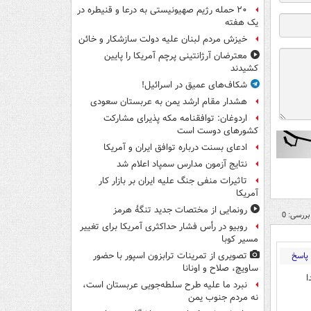
۲۰ حمله رژیم صهیونیستی به درعا و قنیطره در
یک هفته
خیزش مردم لبنان علیه دولت سازشکار و خائن
معترضان آرژانتینی پرچم آمریکا را پایین
کشیدند
شکاف‌های عمیق در اسرائیل!
هشدار مقام ارشد یمن به عربستان سعودی
اردوغان: توافقنامه مکه پذیرای مشارکت
کشورهای دوست است
ادعای بسنت درباره توافق ایران و آمریکا
نتایج آزمون مدارس سمپاد اعلام شد
تاثیرات منفی جنگ علیه ایران بر بازار کار
آمریکا
رونمایی از مختصات جدید تنگۀ هرمز
بررسی: 0
روبیو در رأس فشار حداکثری آمریکا برای تغییر
مسیر کوبا
پاسخ
تصویری از تمرینات ترابزون اسپور با حضور
ساویچ، صلاح و اونانا
ا
نبرد ما علیه طرح سلطه‌جویی عربستان است،
نه مردم جنوب یمن