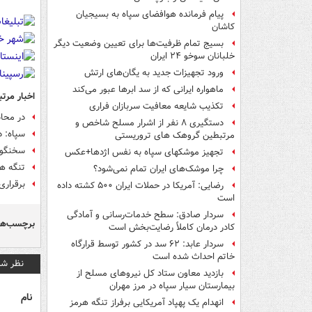
پیام فرمانده هوافضای سپاه به بسیجیان
کاشان
بسیج تمام ظرفیت‌ها برای تعیین وضعیت دیگر
خلبانان سوخو ۲۴ ایران
ورود تجهیزات جدید به یگان‌های ارتش
ماهواره ایرانی که از سد ابرها عبور می‌کند
اخبار مرتب
تکذیب شایعه معافیت سربازان فراری
در محا
دستگیری ۸ نفر از اشرار مسلح شاخص و
سپاه: 
مرتبطین گروهک های تروریستی
سخنگوی 
تجهیز موشکهای سپاه به نفس اژدها+عکس
تنگه هر
چرا موشک‌های ایران تمام نمی‌شود؟
برقرار
رضایی: آمریکا در حملات ایران ۵۰۰ کشته داده
است
سردار صادق: سطح خدمات‌رسانی و آمادگی
برچسب‌ها
کادر درمان کاملاً رضایت‌بخش است
سردار عابد: ۶۲ سد در کشور توسط قرارگاه
خاتم احداث شده است
نظر شم
بازدید معاون ستاد کل نیروهای مسلح از
بیمارستان سیار سپاه در مرز مهران
نام
انهدام یک پهپاد آمریکایی برفراز تنگه هرمز