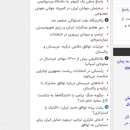
پاسخ منفی یک لژیونر به باشگاه پرسپولیس
درخشش جوانان ایران در المپیاد جهانی هوش
پاسخ
مصنوعی
. از
پالایشگاه نفت اسلواکی منفجر شد
 و
دور هفتم مذاکرات لبنان و رژیم صهیونیستی
ترامپ و سودای پیروزی در انتخابات
میان‌دوره‌ای
جزئیات توافق دفاعی ترکیه، عربستان و
پاکستان
بلاتکلیفی بیش از ۱۳۰۰ مهاجر خردسال در
سئوتای اسپانیا
زلنسکی در انتخابات ریاست جمهوری اوکراین
شکست می‌خورد
ادعاهای عربستان درباره توافق مشترک با
ترکیه و پاکستان
چگونه جنگ ترامپ با دانشگاه‌ها به شکست
مان
کاخ سفید ختم شد؟
وق
پشت پرده توافق جدید ایران؛ تاکتیک یا
استراتژی؟
ادعای تکراری ترامپ درمورد تمایل ایران برای
دستیابی به توافق