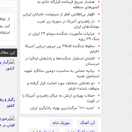
هشدار صریح فرمانده قرارگاه خاتم‌ به
کشورهای منطقه
اظهار بی‌اطلاعی قطر از سرنوشت خلبانان ایرانی
از توا
دژ راهبردی آمریکا در سوریه زیر ضرب
این رو
موشک‌های ایران
استفاد
جزئیات مأموریت جنگنده سوخو ۲۴ ایران در
جنگ ۳۹ روزه
سقوط جنگنده اف۳۵ بی نیروی دریایی آمریکا
+فیلم
این مطالب
افشای استقرار جنگنده‌ها و رادارهای ایتالیا در
عربستان
بیانیه حماس به مناسبت دومین سالگرد شهید
اسماعیل هنیه
دو نفتکش متخلف مورد اصابت قرار گرفته و
متوقف شدند+ فیلم
حملات پهپادی ارتش به مراکز راهبردی آمریکا را
رگبار و رع
در کویت
کشور
"حدید-۱۱۰" مرگبارترین پهپاد رادارگریز ایران
آپ آهنگ
موزیک شاه