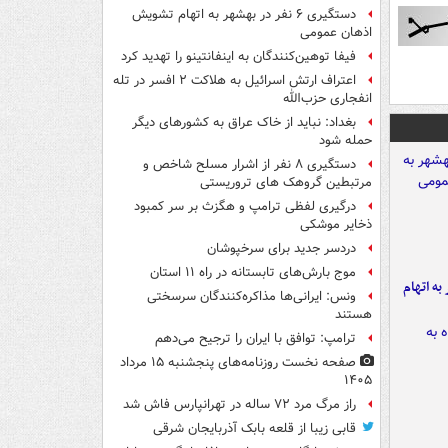
دستگیری ۶ نفر در بهشهر به اتهام تشویش
اذهان عمومی
فیفا توهین‌کنندگان به اینفانتینو را تهدید کرد
اعتراف ارتش اسرائیل به هلاکت ۲ افسر در تله
انفجاری حزب‌الله
بغداد: نباید از خاک عراق به کشورهای دیگر
حمله شود
دستگیری ۸ نفر از اشرار مسلح شاخص و
مرتبطین گروهک های تروریستی
درگیری لفظی ترامپ و هگزث بر سر کمبود
ذخایر موشکی
دردسر جدید برای سرخپوشان
موج بارش‌های تابستانه در راه ۱۱ استان
شهر به اتهام
ونس: ایرانی‌ها مذاکره‌کنندگان سرسختی
هستند
ترامپ: توافق با ایران را ترجیح می‌دهم
صفحه نخست روزنامه‌های پنجشنبه ۱۵ مرداد
۱۴۰۵
راز مرگ مرد ۷۲ ساله در تهرانپارس فاش شد
قابی زیبا از قلعه بابک آذربایجان شرقی