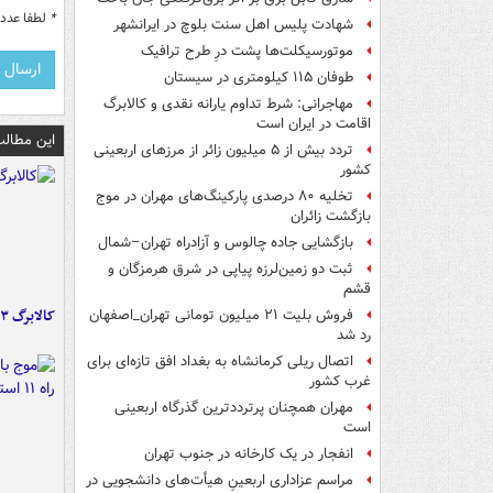
*
لطفا عدد م
شهادت پلیس اهل سنت بلوچ در ایرانشهر
موتورسیکلت‌ها پشت درِ طرح ترافیک
طوفان ۱۱۵ کیلومتری در سیستان
مهاجرانی: شرط تداوم یارانه نقدی و کالابرگ
اقامت در ایران است
این مطالب
تردد بیش از ۵ میلیون زائر از مرزهای اربعینی
کشور
تخلیه ۸۰ درصدی پارکینگ‌های مهران در موج
بازگشت زائران
بازگشایی جاده چالوس و آزادراه تهران–شمال
ثبت دو زمین‌لرزه پیاپی در شرق هرمزگان و
قشم
کالابرگ ۳ گروه شارژ شد
فروش بلیت ۲۱ میلیون تومانی تهران_اصفهان
رد شد
اتصال ریلی کرمانشاه به بغداد افق تازه‌ای برای
غرب کشور
مهران همچنان پرترددترین گذرگاه اربعینی
است
انفجار در یک کارخانه در جنوب تهران
مراسم عزاداری اربعینِ هیأت‌های دانشجویی در