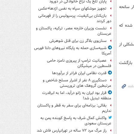
پایان تلخ یک نزاع خانوادگی در دورود
ر سانحه
تجهیز موشکهای سپاه به نفس اژدها+عکس
بازیکنان بی‌کیفیت، پرسپولیس را از قهرمانی
دور کردند
 شده که
نشست وزیران خارجه مصر، ترکیه، پاکستان و
عربستان
سناریوی بلاگر زن برای قتل شوهرش
مشکلی از
شبیه‌سازی حمله به پایگاه نیروهای دلتا فورس
آمریکا
عصبانیت ترامپ از پیروزی نامزد حامی
 بازگشت
فلسطین در میشیگان
قدرت نظامی ایران فراتر از برآوردها
دستگیری ۸ نفر از اشرار مسلح شاخص و
مرتبطین گروهک های تروریستی
قرار بود ایران به زانو درآید، اما به ابرقدرت
منطقه تبدیل شد!
بقائی: برنامه‌ای برای سفر به قطر و پاکستان
نداریم
واکنش کمال شرف به پاسخ کوبنده یمن به
عربستان سعودی
راز مرگ مرد ۷۲ ساله در تهرانپارس فاش شد