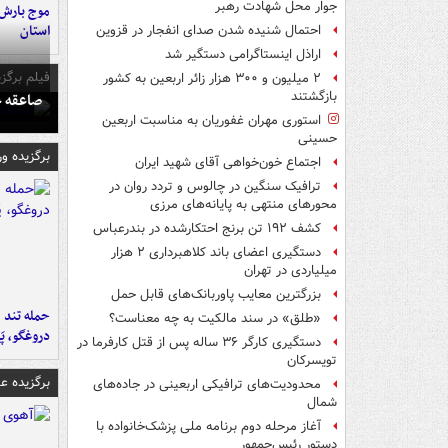
جوار محل شهادت رهبر
استان
احتمال شنیده شدن صدای انفجار در قزوین
اراذل اینستاگرامی دستگیر شد
فیلم برگزی
۲ میلیون و ۳۰۰ هزار زائر اربعین به کشور
بازگشتند
صاعقه ج
استوری مهران غفوریان به مناسبت اربعین
حسینی
برگزیده و
اجتماع خون‌خواهی آقای شهید ایران
ترافیک سنگین در چالوس و تردد روان در
محورهای منتهی به پایانه‌های مرزی
کشف ۱۹۲ تن برنج احتکارشده در بندرعباس
دستگیری اعضای باند کلاهبرداری ۲ هزار
میلیاردی در تهران
بزرگترین معایب پاوربانک‌های قابل حمل
حمله تند ف
«طلق» در سند مالکیت به چه معناست؟
دروغگو، پَ
دستگیری کارگر ۳۶ ساله پس از قتل کارفرما در
تویسرکان
برگزیده 
محدودیت‌های ترافیکی اربعینی در جاده‌های
شمال‌
آغاز مرحله دوم برنامه ملی پزشک‌خانواده با
دستور رئیس‌جمهور