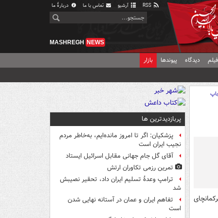
RSS
آرشیو
تماس با ما
دربارهٔ ما
MASHREGH
NEWS
یلم
دیدگاه
پیوندها
بازار
اپ
پربازدیدترین ها
پزشکیان: اگر تا امروز مانده‌ایم، به‌خاطر مردم
نجیب ایران است
آقای گل جام جهانی مقابل اسرائیل ایستاد
تمرین رزمی تکاوران ارتش
ترامپ وعدۀ تسلیم ایران داد، تحقیر نصیبش
شد
کمانچای
تفاهم ایران و عمان در آستانه نهایی شدن
است