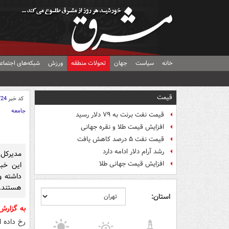
خانه
سیاست
جهان
تحولات منطقه
ورزش
شبکه‌های اجتماع
قیمت
کد خبر
724
جامعه
قیمت نفت برنت به ۷۹ دلار رسید
افزایش قیمت طلا و نقره جهانی
قیمت نفت ۵ درصد کاهش یافت
رشد آرام دلار ادامه دارد
مدیرکل 
افزایش قیمت جهانی طلا
این خب
داشته و
هستند.
استان:
به گزار
رخ داده 