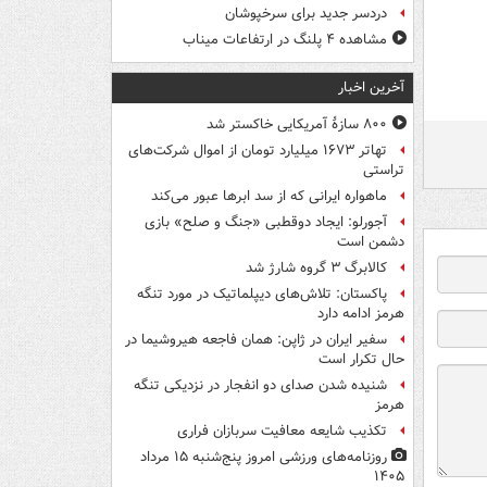
دردسر جدید برای سرخپوشان
مشاهده ۴ پلنگ در ارتفاعات میناب
آخرین اخبار
۸۰۰ سازۀ آمریکایی خاکستر شد
تهاتر ۱۶۷۳ میلیارد تومان از اموال شرکت‌های
تراستی
ماهواره ایرانی که از سد ابرها عبور می‌کند
آجورلو: ایجاد دوقطبی «جنگ و صلح‌» بازی
دشمن است
کالابرگ ۳ گروه شارژ شد
پاکستان: تلاش‌های دیپلماتیک در مورد تنگه
هرمز ادامه دارد
سفیر ایران در ژاپن: همان فاجعه هیروشیما در
حال تکرار است
شنیده شدن صدای دو انفجار در نزدیکی تنگه
هرمز
تکذیب شایعه معافیت سربازان فراری
روزنامه‌های ورزشی امروز پنج‌شنبه ۱۵ مرداد
۱۴۰۵