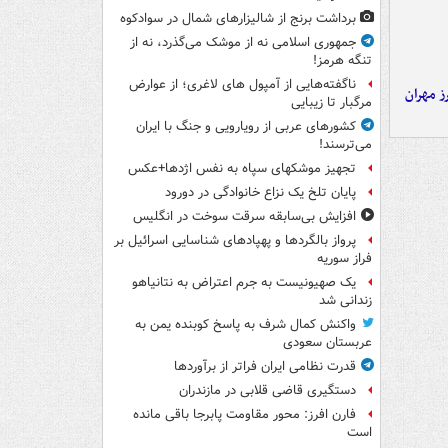
برداشت برنج از شالیزارهای شمال در سوادکوه
جمهوری اسلامی نه از موشک می‌گذرد، نه از
تنگه هرمز!
ناگفته‌هایی از آمپول های لاغری؛ از عوارض
ز مهران
مرگبار تا زیبایی
کشورهای عربی از رویارویی و جنگ با ایران
می‌ترسند!
تجهیز موشکهای سپاه به نفس اژدها+عکس
پایان تلخ یک نزاع خانوادگی در دورود
افزایش بی‌سابقه سرقت سوخت در انگلیس
پرواز بالگردها و پهپادهای شناسایی اسرائیل بر
فراز سوریه
یک صهیونیست به جرم اعتراض به نتانیاهو
زندانی شد
واکنش کمال شرف به پاسخ کوبنده یمن به
عربستان سعودی
قدرت نظامی ایران فراتر از برآوردها
دستگیری قاضی قلابی در مازندران
فارن افرز: محور مقاومت پابرجا باقی مانده
است