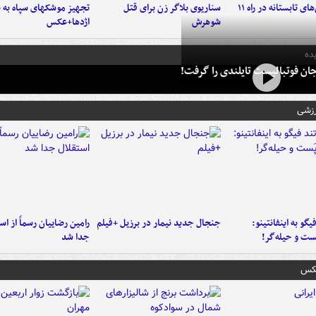
موج بارش‌های تابستانه در راه ۱۱
سناریوی بلاگر زن برای قتل
تجهیز موشکهای سپاه به 
شوهرش
اژدها+عکس
ده
ان فوتبالیست تایلندی را گرفت!
رزشی
یگو به اینفانتینو:
جنجال جدید نیمار در برزیل +فیلم
رامین رضاییان رسماً از اس
ست‌ و حیله‌گر!
جدا شد
عکس