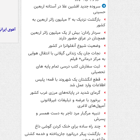
سروده جدید افشین علا در آستانه اربعین
حسینی
بازگشت نزدیک به ۲ میلیون زائر اربعین به
کشور
آهوی ایران
سردار رادان: بیش از یک میلیون زائر اربعین
همچنان در عراق حضور دارند
وضعیت شیوع آنفلوانزا در کشور
نجات جان یک زندانی گیلانی با انتقال هوایی
به مرکز درمانی+ فیلم
ثبت سفارش کتب درسی تمام پایه های
تحصیلی
قطع انگشتان یک شهروند با قمه؛ پلیس
اطلاعات وارد عمل شد
گرمای شدید در پایانه‌های مرزی غرب کشور
برخورد با عرضه و تبلیغات غیرقانونی
آمپول‌های لاغری
تنبیه مرگبار مرد تاجر به دست همسر و
پسرش
چند راه‌ ساده برای خنک کردن گوشی داغ
بازگشت پیکر دریانورد جان‌باخته و خدمه کشتی
«آنا» به میهن