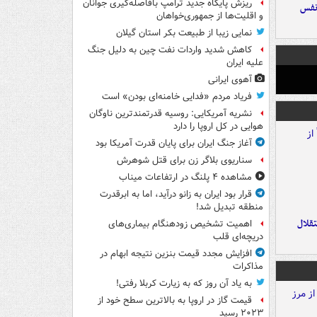
ریزش پایگاه جدید ترامپ بافاصله‌گیری جوانان
نفس
و اقلیت‌ها از جمهوری‌خواهان
نمایی زیبا از طبیعت بکر استان گیلان
کاهش شدید واردات نفت چین به دلیل جنگ
علیه ایران
آهوی ایرانی
فریاد مردم «فدایی خامنه‌ای بودن» است
نشریه آمریکایی: روسیه قدرتمندترین ناوگان
هوایی در کل اروپا را دارد
آغاز جنگ ایران برای پایان قدرت آمریکا بود
سناریوی بلاگر زن برای قتل شوهرش
مشاهده ۴ پلنگ در ارتفاعات میناب
قرار بود ایران به زانو درآید، اما به ابرقدرت
منطقه تبدیل شد!
تقلال
اهمیت تشخیص زودهنگام بیماری‌های
دریچه‌ای قلب
افزایش مجدد قیمت بنزین نتیجه ابهام در
مذاکرات
به یاد آن روز که به زیارت کربلا رفتی!
قیمت گاز در اروپا به بالاترین سطح خود از
۲۰۲۳ رسید