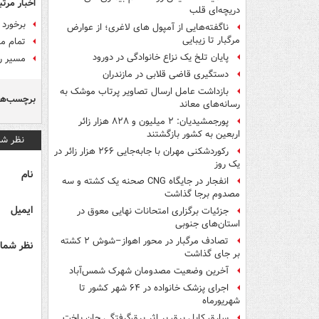
اخبار مرتب
دریچه‌ای قلب
برخورد مرگبار ق
ناگفته‌هایی از آمپول های لاغری؛ از عوارض
مرگبار تا زیبایی
تمام م
پایان تلخ یک نزاع خانوادگی در دورود
مسیر ری
دستگیری قاضی قلابی در مازندران
بازداشت عامل ارسال تصاویر پرتاب موشک به
برچسب‌ها
رسانه‌های معاند
پورجمشیدیان: ۲ میلیون و ۸۲۸ هزار زائر
اربعین به کشور بازگشتند
نظر شم
رکوردشکنی مهران با جابه‌جایی ۲۶۶ هزار زائر در
یک روز
نام
انفجار در جایگاه CNG صحنه یک کشته و سه
مصدوم برجا گذاشت
ایمیل
جزئیات برگزاری امتحانات نهایی معوق در
استان‌های جنوبی
تصادف مرگبار در محور اهواز–شوش ۲ کشته
نظر شما 
بر جای گذاشت
آخرین وضعیت مصدومان شهرک شمس‌آباد
اجرای پزشک خانواده در ۶۴ شهر کشور تا
شهریورماه
سارق کابل برق بر اثر برق‌گرفتگی جان باخت