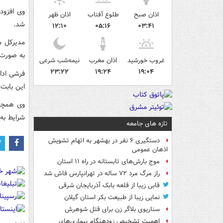
وی افزود
اذان صبح
طلوع آفتاب
اذان ظهر
شد.
۱۲:۱۰
۰۵:۱۶
۰۳:۴۱
مدیرکل م
به صورت 
غروب خورشید
اذان مغرب
نیمه‌شب شرعی
۲۳:۲۲
۱۹:۲۴
۱۹:۰۴
فرشی ادام
این بابت 
وی همچنی
شرایط به
تازه های جامعه
دستگیری ۶ نفر در بهشهر به اتهام تشویش
اذهان عمومی
موج بارش‌های تابستانه در راه ۱۱ استان
راز مرگ مرد ۷۲ ساله در تهرانپارس فاش شد
قابی زیبا از قلعه بابک آذربایجان شرقی
نمایی زیبا از طبیعت بکر استان گیلان
سناریوی بلاگر زن برای قتل شوهرش
اهمیت تشخیص زودهنگام بیماری‌های