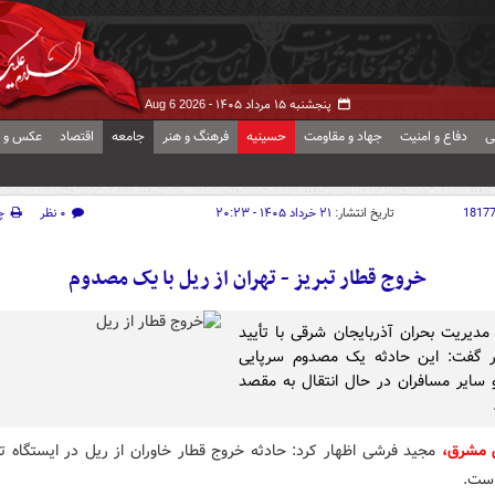
پنجشنبه ۱۵ مرداد ۱۴۰۵ -
Aug 6 2026
ی
دفاع و امنیت
جهاد و مقاومت
حسینیه
فرهنگ و هنر
جامعه
اقتصاد
عکس و ف
1817
تاریخ انتشار:
۲۱ خرداد ۱۴۰۵ - ۲۰:۲۳
۰ نظر
چ
خروج قطار تبریز - تهران از ریل با یک مصدوم
مدیریت بحران آذربایجان شرقی با تأیید
ر گفت: این حادثه یک مصدوم سرپایی
 سایر مسافران در حال انتقال به مقصد
ش مشرق،
مجید فرشی اظهار کرد: حادثه خروج قطار خاوران از ریل در ایستگاه تر
است.