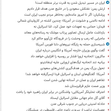
ایران در مسیر تبدیل شدن به قدرت برتر منطقه است!
ارتش یمن: نفتکش سعودی را در خلیج عدن هدف قرار دادیم
پزشکیان: اگر تا امروز مانده‌ایم، به‌خاطر مردم نجیب ایران است
ادامه ناامنی و خشونت در آمریکا؛ چندین کشته در کارولینای شمالی
فیدان: حماس به تعهدات خود عمل کرد، امّا اسرائیل نه
بازداشت عامل ارسال تصاویر پرتاب موشک به رسانه‌های معاند
ماجرایی که رعب و وحشت را در فرودگاه تل‌آویو حاکم کرد
شبیه‌سازی حمله به پایگاه نیروهای دلتا فورس آمریکا
گفت وگوی وزیران خارجه آمریکا و انگلیس درباره ایران
ماکرون: اتحادیه اروپا فشار بر روسیه را افزایش خواهد داد
بیانیه تند اتحادیه لیگ‌های اروپایی علیه اینفانتینو
تحول بزرگ یمن در هدف‌گیری کشتی‌های سعودی
آمریکا: گفتگوهای لبنان و اسرائیل فردا ازسرگرفته خواهد شد!
تفاهم ایران و عمان در آستانه نهایی شدن است
وزیر صمت عازم قرقیزستان شد
اعتراف تحلیلگر آمریکایی؛ واشنگتن در برابر ایران راهبرد خود را باخت
آقای گل جام جهانی مقابل اسرائیل ایستاد
حادثه امنیتی دریایی در جنوب شرقی عدن
عصبانیت ترامپ از پیروزی نامزد حامی فلسطین در میشیگان