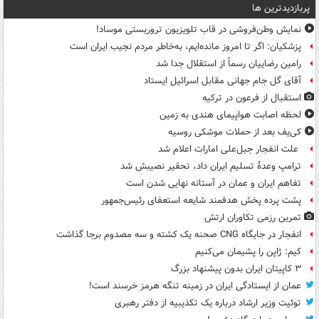
پربازدیدترین ها
نمایش وطن‌فروشی در قاب تلویزیون تروریستی موساد!
پزشکیان: اگر تا امروز مانده‌ایم، به‌خاطر مردم نجیب ایران است
رامین رضاییان رسماً از استقلال جدا شد
آقای گل جام جهانی مقابل اسرائیل ایستاد
استقبال از فرعون در ترکیه
لحظه اصابت هواپیمای هندی به زمین
کی‌یف بعد از حملات موشکی روسیه
علت انفجار جبل‌علی امارات اعلام شد
ترامپ وعدۀ تسلیم ایران داد، تحقیر نصیبش شد
تفاهم ایران و عمان در آستانه نهایی شدن است
پشت پرده پخش هدفمند شایعه استعفای رئیس‌جمهور
تمرین رزمی تکاوران ارتش
انفجار در جایگاه CNG صحنه یک کشته و سه مصدوم برجا گذاشت
کیم: ژاپن را پشیمان می‌کنیم
۳ کاپیتان ایران بدون پیشنهاد بزرگ
عمان از ایستادگی ایران در زمینه تنگه هرمز خرسند است!
توئیت وزیر ارشاد درباره یک تکذیبیه از دفتر رهبری