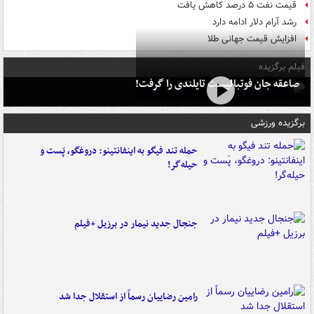
قیمت نفت ۵ درصد کاهش یافت
رشد آرام دلار ادامه دارد
افزایش قیمت جهانی طلا
فیلم برگزیده
صاعقه جان فوتبالیست تایلندی را گرفت!
برگزیده ورزشی
حمله تند فیگو به اینفانتینو: دروغگو، پَست‌ و
حیله‌گر!
جنجال جدید نیمار در برزیل +فیلم
رامین رضاییان رسماً از استقلال جدا شد