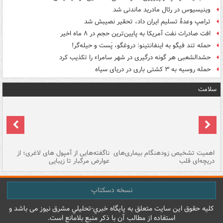
وینیسیوس در رئال مادرید ماندنی شد
ترامپ وعدۀ تسلیم ایران داد، تحقیر نصیبش شد
افت صادرات نفت آمریکا به پایین‌ترین حجم در ۸ ماه اخیر
حمله تند فیگو به اینفانتینو: دروغگو، پَست‌ و حیله‌گر!
حشدالشعبی هر گونه درگیری در شهر سامراء را تکذیب کرد
حمله روسیه به ۳ کشتی باری در دریای سیاه
سلامت
اهمیت تشخیص زودهنگام بیماری‌های
ناگفته‌هایی از آمپول های لاغری؛ از
دریچه‌ای قلب
عوارض مرگبار تا زیبایی
تا
نسخه دسکتاپ
کليه حقوق اين سايت متعلق به پایگاه خبري-تحليلي مشرق نيوز می باشد و
استفاده از مطالب آن با ذکر منبع بلامانع است.