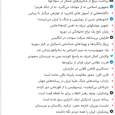
برداشت برنج از شالیزارهای شمال در سوادکوه
جمهوری اسلامی نه از موشک می‌گذرد، نه از تنگه هرمز!
ناگفته‌هایی از آمپول های لاغری؛ از عوارض مرگبار تا زیبایی
کشورهای عربی از رویارویی و جنگ با ایران می‌ترسند!
تجهیز موشکهای سپاه به نفس اژدها+عکس
پایان تلخ یک نزاع خانوادگی در دورود
افزایش بی‌سابقه سرقت سوخت در انگلیس
پرواز بالگردها و پهپادهای شناسایی اسرائیل بر فراز سوریه
یک صهیونیست به جرم اعتراض به نتانیاهو زندانی شد
واکنش کمال شرف به پاسخ کوبنده یمن به عربستان سعودی
قدرت نظامی ایران فراتر از برآوردها
دستگیری قاضی قلابی در مازندران
فارن افرز: محور مقاومت پابرجا باقی مانده است
بازتاب پیامدهای جنگ علیه ایران در رسانه‌های جهان
بازیکنان بی‌کیفیت، پرسپولیس را از قهرمانی دور کردند
پزشکیان: وجود رهبر انقلاب برای ما نقطه قوت است
رسانه عبری: اسرائیل دچار ناترازی برق شده است
نشست وزیران خارجه مصر، ترکیه، پاکستان و عربستان
پزشکیان: ایران را همه مردم نگه داشتند