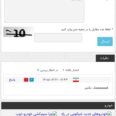
*
لطفا عدد مقابل را در جعبه متن وارد کنید
نظرات
انتشار یافته: 1
در انتظار بررسی: 0
پاسخ
۱۶:۴۳ - ۱۴۰۵/۰۳/۲۱
0
0
فععععععک نکنم.
خودرو