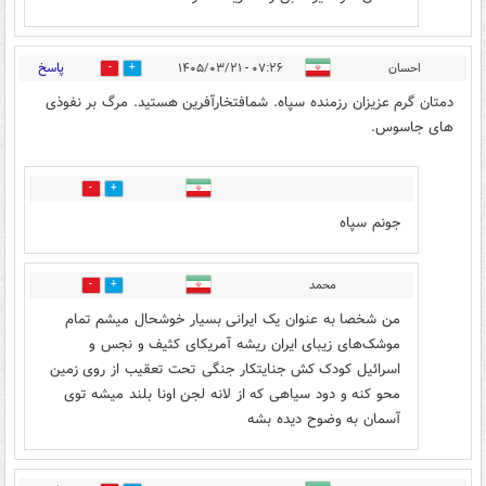
پاسخ
احسان
۰۷:۲۶ - ۱۴۰۵/۰۳/۲۱
4
19
دمتان گرم عزیزان رزمنده سپاه. شمافتخارآفرین هستید. مرگ بر نفوذی
های جاسوس.
4
7
جونم سپاه
محمد
1
4
من شخصا به عنوان یک ایرانی بسیار خوشحال میشم تمام
موشک‌های زیبای ایران ریشه آمریکای کثیف و نجس و
اسرائیل کودک کش جنایتکار جنگی تحت تعقیب از روی زمین
محو کنه و دود سیاهی که از لانه لجن اونا بلند میشه توی
آسمان به وضوح دیده بشه