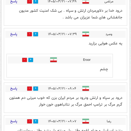
پاسخ
مرتضی
۰۷:۳۸ - ۱۴۰۵/۰۳/۲۱
4
14
درود خدا بر دلاورمردان ارتش و سپاه . بی شک امنیت کشور مدیون
جانفشانی های شما عزیزان می باشد .
پاسخ
وصرد
۰۷:۳۹ - ۱۴۰۵/۰۳/۲۱
1
4
یه عکس هوایی بزارید
Eroor
0
3
چشم
پاسخ
۰۸:۰۴ - ۱۴۰۵/۰۳/۲۱
4
5
درود بر سپاه و ارتش ودرود بر مردم ایران بزن که خوب میزنی دم همتون
گرم مرگ بر ترامپ احمق مرگ بر نتانباهوی خون خوار
پاسخ
رضا
۰۸:۰۷ - ۱۴۰۵/۰۳/۲۱
6
1
بزنید اسراییل و حرام لقمه وقتی پل میزنه پل بزنید وقتی بیمارستان