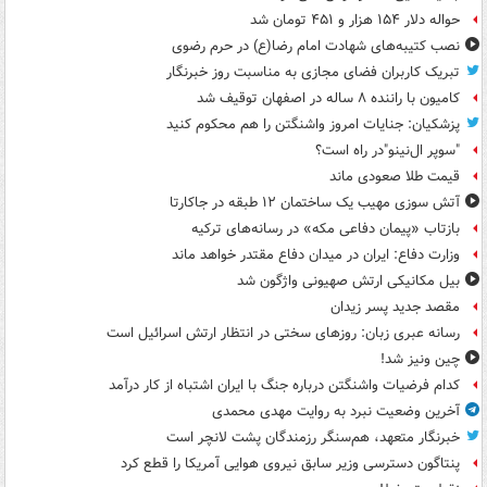
حواله دلار ۱۵۴ هزار و ۴۵۱ تومان شد
نصب کتیبه‌های شهادت امام رضا(ع) در حرم رضوی
تبریک کاربران فضای مجازی به مناسبت روز خبرنگار
کامیون با راننده ۸ ساله در اصفهان توقیف شد
پزشکیان: جنایات امروز واشنگتن را هم محکوم کنید
"سوپر ال‌نینو"در راه است؟
قیمت طلا صعودی ماند
آتش سوزی مهیب یک ساختمان ۱۲ طبقه در جاکارتا
بازتاب «پیمان دفاعی مکه» در رسانه‌های ترکیه
وزارت دفاع: ایران در میدان دفاع مقتدر خواهد ماند
بیل مکانیکی ارتش صهیونی واژگون شد
مقصد جدید پسر زیدان
رسانه عبری زبان: روزهای سختی در انتظار ارتش اسرائیل است
چین ونیز شد!
کدام فرضیات واشنگتن درباره جنگ با ایران اشتباه از کار درآمد
آخرین وضعیت نبرد به روایت مهدی محمدی
خبرنگار متعهد، هم‌سنگر رزمندگان پشت لانچر است
پنتاگون دسترسی وزیر سابق نیروی هوایی آمریکا را قطع کرد