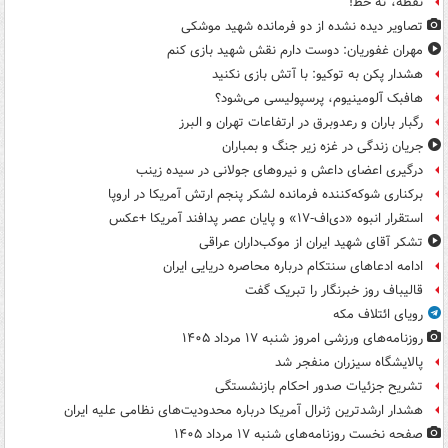
نقطه، ته خط!
تصاویر دیده‌ نشده از دو فرمانده شهید موشکی
مهران غفوریان: دوست دارم نقش شهید بازی کنم
هشدار پکن به توکیو: با آتش بازی نکنید
هافبک آلومینیوم، پرسپولیسی می‌شود؟
رگبار باران و رعدوبرق در ارتفاعات تهران و البرز
جریان زندگی در غزه زیر جنگ و بمباران
درگیری اعضای داعش و نیروهای جولانی در سیده زینب
برکناری شوکه‌کننده فرمانده لشکر پنجم ارتش آمریکا در اروپا
استقرار انبوه «دی‌اف‑۱۷» و پایان عصر پدافند آمریکا +عکس
تشکر آقای شهید ایران از موکب‌داران عراقی
ادامه ادعاهای سنتکام درباره محاصره دریایی ایران
قالیباف روز خبرنگار را تبریک گفت
رویای ائتلاف مکه
روزنامه‌های ورزشی امروز ‌شنبه ۱۷ مرداد ۱۴۰۵
پالایشگاه سیزران منفجر شد
تشریح جزئیات صدور احکام بازنشستگی
هشدار ارشدترین ژنرال آمریکا درباره محدودیت‌های نظامی علیه ایران
صفحه نخست روزنامه‌های شنبه ۱۷ مرداد ۱۴۰۵