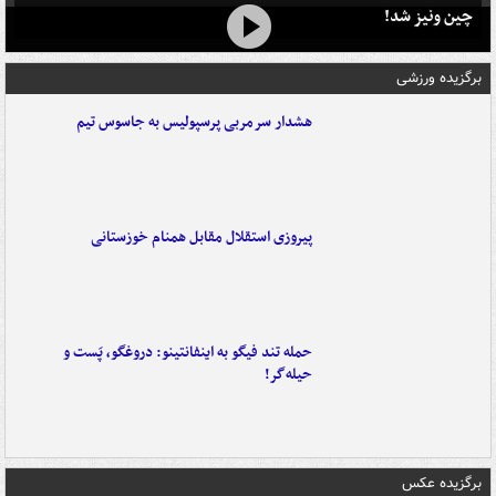
چین ونیز شد!
برگزیده ورزشی
هشدار سرمربی پرسپولیس به جاسوس تیم
پیروزی استقلال مقابل همنام خوزستانی
حمله تند فیگو به اینفانتینو: دروغگو، پَست‌ و
حیله‌گر!
برگزیده عکس