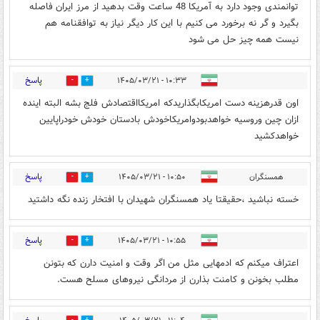
توانمندی وجود دارد به آمریکا 48 ساعت وقت بدهید از مرز ایران فاصله
بگیرد و گر نه برخورد می کنیم با این کار دیگر نیاز به توافقنامه هم
نیست همه چیز حل می شود
پاسخ
۱۰:۳۳ - ۱۴۰۵/۰۳/۲۱
3
0
اون قدرهزینه دست امریکابگذاریدکه امریکااقتصادش فلج بشه البته اینده
ازان چین وروسیه خواهدبودوامریکاخودش بادستان خودش خودراپایین
خواهدکشید
پاسخ
همسنگران
۱۰:۵۰ - ۱۴۰۵/۰۳/۲۱
0
1
خسته نباشید ،حقیقتا یاد همسنگران شهیدان با افتخار زنده نگه داشتید
پاسخ
۱۰:۵۵ - ۱۴۰۵/۰۳/۲۱
1
3
اعتراف میکنم که ادمهایی مثل من اگر وقت و امنیت دارن که بتونن
مطلب بخونن و کامنت بذارن از مردانگی نیروهای مسلح هست.