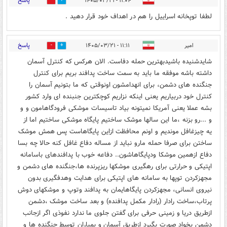
پاسخ
۱۱:۰۴ - ۱۴۰۵/۰۳/۲۱
1
1
لطفا توپخانه اسراییل را هم در اهداف خود قرار دهید .
پاسخ
امیر
۱۱:۱۱ - ۱۴۰۵/۰۳/۲۱
2
1
شایدشنیده باشیدبهترین حمله دفاست. الان هرکس که کنترل آسمان
داشته باشه موفقه ما باید به سمت ساخت پدافند بریم برای کنترل
جنگنده های دشمن، برای انهدامشون اونوقتی که ما بتونیم آسمان را
کنترل خود دربیاریم یعنی اینکه نزاریم کوچکترین جنبنده ای وارد کشور
بشه عملا یعنی آمریکا نمیتونه بیاد تاسیسات موشکی فرودگاهامون و و
و ...رو بزنه ،ما این سالها موشک ساختیم پایگاه موشکی ساختیم اما از
یه چیزغافل موندیم و اونم محافظت ازاین پایگاهاست پس همش موشک
ساختن برای صرفا حمله مارو نباید از مساله دفاع غافل کنه حالا چه بسا
دفاع ازهمین موشکا ودپایگاهاشون.. دفاعه خوب با پدافندهای باسامانه
اپتیکی و حرارتی برای رهگیری موشکها ریزپرنده ها،جنگنده های دشمن و
مجهزکردن توپها به سامانه های اپتیکی برای هدایت وهدفگیری بدون
نیروی انسانی، مجهزکردن پایگاهایمان به پدافند وتوپ و موشکهای دوش
پرتاب،ساخت رادار (رادار مکمل پدافنده) و بعد ساخت موشک ،دشمن
ازطریق دریا و زمینی حرفی برای گفتن جلوی ما ندارد نفوذی اگر ازجانب
دشمن بخواد صورت بگیرد ازطریق آسمان و بمباران توسط جنگنده ها و