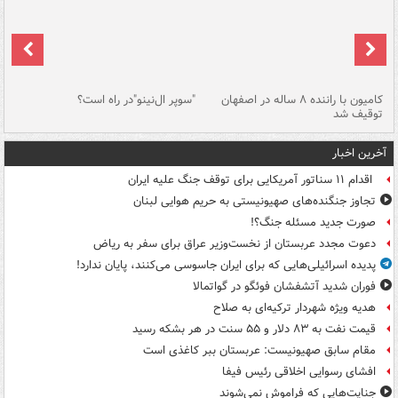
۱ خودرو با ۱۹
کامیون با راننده ۸ ساله در اصفهان
"سوپر ال‌نینو"در راه است؟
رگ
توقیف شد
ته
آخرین اخبار
اقدام ۱۱ سناتور آمریکایی برای توقف جنگ علیه ایران
تجاوز جنگنده‌های صهیونیستی به حریم هوایی لبنان
صورت جدید مسئله جنگ؟!
دعوت مجدد عربستان از نخست‌وزیر عراق برای سفر به ریاض
پدیده اسرائیلی‌هایی که برای ایران جاسوسی می‌کنند، پایان ندارد!
فوران شدید آتشفشان فوئگو در گواتمالا
هدیه ویژه شهردار ترکیه‌ای به صلاح
قیمت نفت به ۸۳ دلار و ۵۵ سنت در هر بشکه رسید
مقام سابق صهیونیست: عربستان ببر کاغذی است
افشای رسوایی اخلاقی رئیس فیفا
جنایت‌هایی که فراموش نمی‌شوند