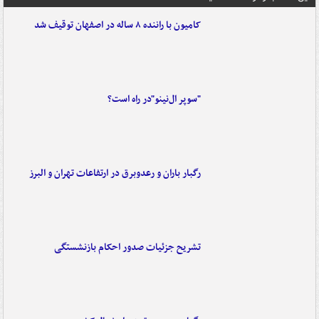
کامیون با راننده ۸ ساله در اصفهان توقیف شد
"سوپر ال‌نینو"در راه است؟
رگبار باران و رعدوبرق در ارتفاعات تهران و البرز
تشریح جزئیات صدور احکام بازنشستگی