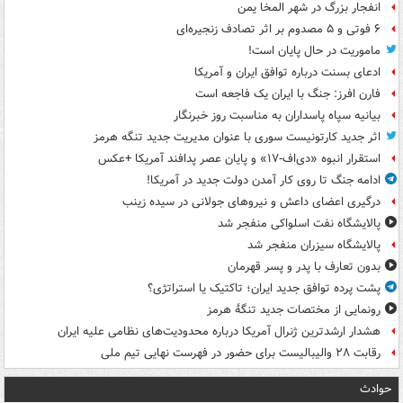
انفجار بزرگ در شهر المخا یمن
۶ فوتی و ۵ مصدوم بر اثر تصادف زنجیره‌ای
ماموریت در حال پایان است!
ادعای بسنت درباره توافق ایران و آمریکا
فارن افرز: جنگ با ایران یک فاجعه است
بیانیه سپاه پاسداران به مناسبت روز خبرنگار
اثر جدید کارتونیست سوری با عنوان مدیریت جدید تنگه هرمز
استقرار انبوه «دی‌اف‑۱۷» و پایان عصر پدافند آمریکا +عکس
ادامه جنگ تا روی کار آمدن دولت جدید در آمریکا!
درگیری اعضای داعش و نیروهای جولانی در سیده زینب
پالایشگاه نفت اسلواکی منفجر شد
پالایشگاه سیزران منفجر شد
بدون تعارف با پدر و پسر قهرمان
پشت پرده توافق جدید ایران؛ تاکتیک یا استراتژی؟
رونمایی از مختصات جدید تنگۀ هرمز
هشدار ارشدترین ژنرال آمریکا درباره محدودیت‌های نظامی علیه ایران
رقابت ۲۸ والیبالیست برای حضور در فهرست نهایی تیم ملی
حوادث