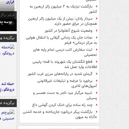
فراری
بازگشت نزدیک به ۲ میلیون زائر اربعین به
کشور
فیلم برگزی
سردار رادان: بیش از یک میلیون زائر اربعین
بوسه‌ پ
همچنان در عراق حضور دارند
وضعیت شیوع آنفلوانزا در کشور
برگزیده و
نجات جان یک زندانی گیلانی با انتقال هوایی
به مرکز درمانی+ فیلم
ثبت سفارش کتب درسی تمام پایه های
تحصیلی
قطع انگشتان یک شهروند با قمه؛ پلیس
اطلاعات وارد عمل شد
گرمای شدید در پایانه‌های مرزی غرب کشور
برخورد با عرضه و تبلیغات غیرقانونی
حمله تند ف
آمپول‌های لاغری
دروغگو، پَ
تنبیه مرگبار مرد تاجر به دست همسر و
پسرش
برگزیده 
چند راه‌ ساده برای خنک کردن گوشی داغ
بازگشت پیکر دریانورد جان‌باخته و خدمه کشتی
«آنا» به میهن