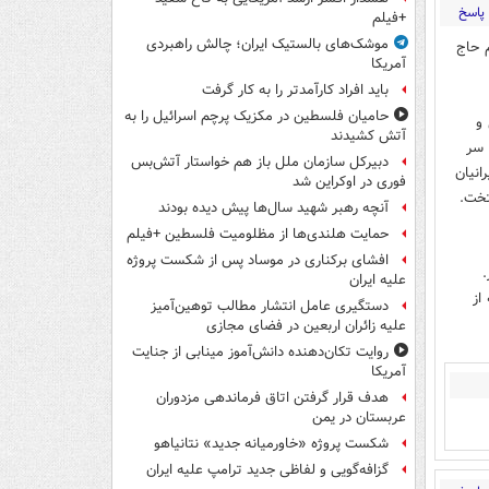
پاسخ
+فیلم
موشک‌های بالستیک ایران؛ چالش راهبردی
م حاج
آمریکا
باید افراد کارآمدتر را به کار گرفت
حامیان فلسطین در مکزیک پرچم اسرائیل را به
و
آتش کشیدند
 سر
دبیرکل سازمان ملل باز هم خواستار آتش‌بس
انیان
فوری در اوکراین شد
تخت.
آنچه رهبر شهید سال‌ها پیش دیده بودند
حمایت هلندی‌ها از مظلومیت فلسطین +فیلم
افشای برکناری در موساد پس از شکست پروژه
علیه ایران
از
دستگیری عامل انتشار مطالب توهین‌آمیز
علیه زائران اربعین در فضای مجازی
روایت تکان‌دهنده دانش‌آموز مینابی از جنایت
آمریکا
هدف قرار گرفتن اتاق‌ فرماندهی مزدوران
عربستان در یمن
شکست پروژه «خاورمیانه جدید» نتانیاهو
گزافه‌گویی و لفاظی جدید ترامپ علیه ایران