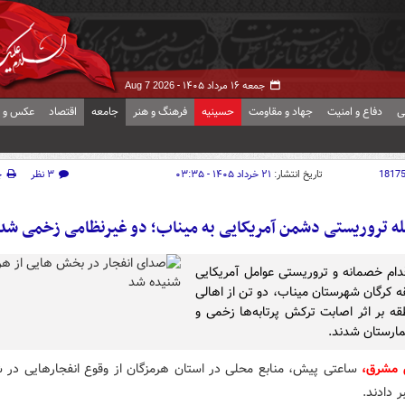
جمعه ۱۶ مرداد ۱۴۰۵ -
Aug 7 2026
ی
دفاع و امنیت
جهاد و مقاومت
حسینیه
فرهنگ و هنر
جامعه
اقتصاد
عکس و ف
1817
تاریخ انتشار:
۲۱ خرداد ۱۴۰۵ - ۰۳:۳۵
۳ نظر
چ
ه تروریستی دشمن آمریکایی به میناب؛ دو غیرنظامی زخمی شد
اقدام خصمانه و تروریستی عوامل آمریکایی
ه کرگان شهرستان میناب، دو تن از اهالی
قه بر اثر اصابت ترکش پرتابه‌ها زخمی و
مارستان شدند.
 مشرق،
ساعتی پیش، منابع محلی در استان هرمزگان از وقوع انفجارهایی در 
 دادند.