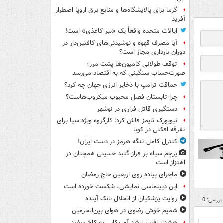
گرما برای پالایشگاه‌ها و منابع برق اروپا اضطرار
آفرید
ایالات متحده واقعاً یک «ببر کاغذی» است!
آیا مصرف قهوه و نوشیدنی‌های کافئین‌دار در
دوران بارداری مجاز است؟
توقف طولانی کامیون‌ها پشت مرز؛
صورت‌حساب سنگینی که به اقتصاد می‌رسد
حماقت ترامپ با ذخایر انرژی جهان چه کرد؟
چرا تابستان فصل محبوب میکروب‌هاست؟
دستگیری قاتل فراری در نوشهر
نیویورک تایمز فاش کرد: کارگروه ویژه سیا برای
تفرقه افکنی در کوبا
کنترل کامل تنگه هرمز در دست ایران!
پرچم سیاه بر فراز گنبد حسینی همچنان در
اهتزاز است
ماجرای پیاده روی اربعین حاج رمضان
این دیپلماسی نمایشی، شکست خورده است
روایت پزشکیان از انحلال بانک آینده
بررسی: 0
شمیم خوش رضوی در هوای بین‌الحرمین
هشدار افسر ارشد آمریکایی به کاخ سفید