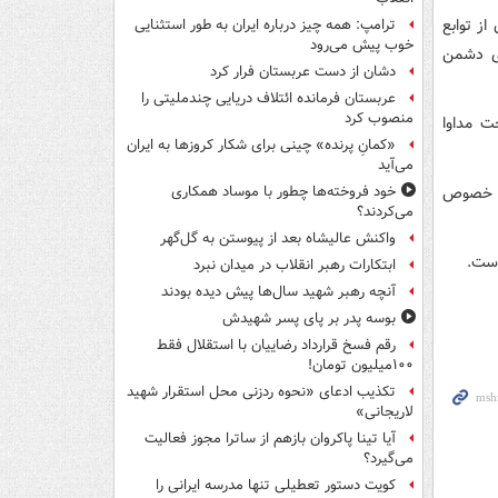
ز توابع
ترامپ: همه چیز درباره ایران به طور استثنایی
خوب پیش می‌رود
ای دشمن
دشان از دست عربستان فرار کرد
عربستان فرمانده ائتلاف دریایی چندملیتی را
منصوب کرد
ت مداوا
«کمانِ پرنده» چینی برای شکار کروزها به ایران
می‌آید
ین خصوص
خود فروخته‌ها چطور با موساد همکاری
می‌کردند؟
واکنش عالیشاه بعد از پیوستن به گل‌گهر
است.
ابتکارات رهبر انقلاب در میدان نبرد
آنچه رهبر شهید سال‌ها پیش دیده بودند
بوسه‌ پدر بر پای پسر شهیدش
رقم فسخ قرارداد رضاییان با استقلال فقط
۱۰۰میلیون تومان!
تکذیب ادعای «نحوه ردزنی محل استقرار شهید
لاریجانی»
آیا تینا پاکروان بازهم از ساترا مجوز فعالیت
می‌گیرد؟
کویت دستور تعطیلی تنها مدرسه ایرانی را