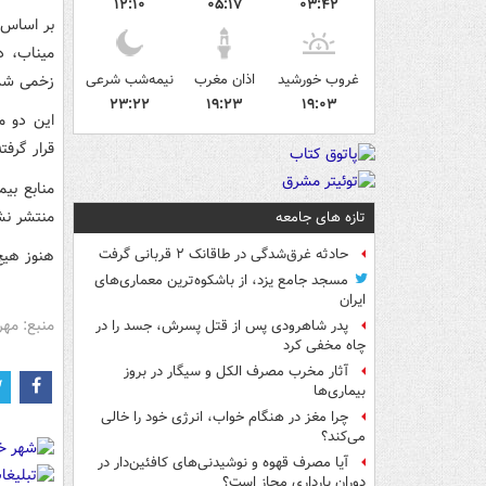
۱۲:۱۰
۰۵:۱۷
۰۳:۴۲
بر اساس 
میناب، د
غروب خورشید
اذان مغرب
نیمه‌شب شرعی
زخمی شد
۲۳:۲۲
۱۹:۲۳
۱۹:۰۳
این دو م
قرار گرفته‌
منابع بی
منتشر نش
تازه های جامعه
هنوز هیچ
حادثه غرق‌شدگی در طاقانک ۲ قربانی گرفت
مسجد جامع یزد، از باشکوه‌ترین معماری‌های
ایران
منبع: مهر
پدر شاهرودی پس از قتل پسرش، جسد را در
چاه مخفی کرد
آثار مخرب مصرف الکل و سیگار در بروز
بیماری‌ها
چرا مغز در هنگام خواب، انرژی خود را خالی
می‌کند؟
آیا مصرف قهوه و نوشیدنی‌های کافئین‌دار در
دوران بارداری مجاز است؟