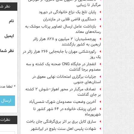
مرگبار تا زیبایی
نظر شم
پایان تلخ یک نزاع خانوادگی در دورود
دستگیری قاضی قلابی در مازندران
نام
بازداشت عامل ارسال تصاویر پرتاب موشک به
رسانه‌های معاند
ایمیل
پورجمشیدیان: ۲ میلیون و ۸۲۸ هزار زائر
اربعین به کشور بازگشتند
نظر شما 
رکوردشکنی مهران با جابه‌جایی ۲۶۶ هزار زائر در
یک روز
انفجار در جایگاه CNG صحنه یک کشته و سه
مصدوم برجا گذاشت
جزئیات برگزاری امتحانات نهایی معوق در
استان‌های جنوبی
*
لطفا عدد م
تصادف مرگبار در محور اهواز–شوش ۲ کشته
بر جای گذاشت
آخرین وضعیت مصدومان شهرک شمس‌آباد
اجرای پزشک خانواده در ۶۴ شهر کشور تا
شهریورماه
نظرات
سارق کابل برق بر اثر برق‌گرفتگی جان باخت
شهادت پلیس اهل سنت بلوچ در ایرانشهر