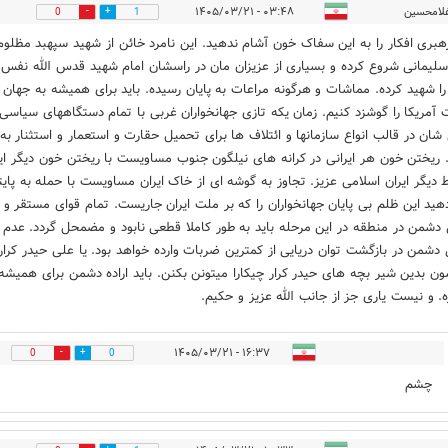
لامحسین
۰۳:۴۸ - ۱۴۰۵/۰۳/۲۱
0
1
رهبری افکار را به این سفاک خون آشام ندهید. این نامرد خائن از شهید سپهبد مظلو
لیمانی شروع کرده و بسیاری از عزیزان مان در راسشان امام شهید قدس الله نفس
 را شهید کرده. مماشات و هرگونه مراعات به پایان رسیده. باید برای همیشه به جهان
مریکا را گوشزد کنیم. زمان یکه تازی جهانخواران غربی با تمام دستگاههای سیاسی 
شان در قالب انواع سازمانها و ائتلاف ها برای تحمیل حقارت و استعمار و استثنار به
 ریختن خون هر ایرانی در کرانه های نیلگون جنوب مساویست با ریختن خون دیگر ایر
ط دیگر ایران اسلامی عزیز. تجاوز به گوشه ای از خاک ایران مساویست با حمله به پای
دهید این ظلم بی پایان جهانخواران را که بر ملت ایران جاریست. تمام قوای مستقر و
 دشمن در منطقه در این مرحله باید به طور کاملا قطعی نابود و مضمحل گردد. عدم
ی دشمن در بازگشت توان دریایی از کمترین ضربات وارده خواهد بود. یا علی حیدر کرار.
ن بدین شیر بچه های حیدر کرار چیکارا میتونن بکنن. باید اراده دشمن برای همیشه 
ه. و نیست یاری جز از جانب الله عزیز و حکیم.
۱۶:۳۷ - ۱۴۰۵/۰۳/۲۱
0
0
چشم