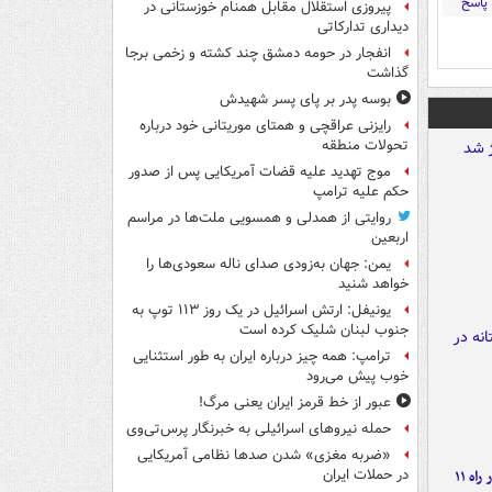
پاسخ
پیروزی استقلال مقابل همنام خوزستانی در
دیداری تدارکاتی
انفجار در حومه دمشق چند کشته و زخمی برجا
گذاشت
بوسه‌ پدر بر پای پسر شهیدش
رایزنی عراقچی و همتای موریتانی خود درباره
تحولات منطقه
موج تهدید علیه قضات آمریکایی پس از صدور
حکم علیه ترامپ
روایتی از همدلی و همسویی ملت‌ها در مراسم
اربعین
یمن: جهان به‌زودی صدای ناله سعودی‌ها را
خواهد شنید
یونیفل: ارتش اسرائیل در یک روز ۱۱۳ توپ به
جنوب لبنان شلیک کرده است
ترامپ: همه چیز درباره ایران به طور استثنایی
خوب پیش می‌رود
عبور از خط قرمز ایران یعنی مرگ!
حمله نیروهای اسرائیلی به خبرنگار پرس‌تی‌وی
«ضربه مغزی» شدن صدها نظامی آمریکایی
موج بارش‌های تابستانه در راه ۱۱
در حملات ایران