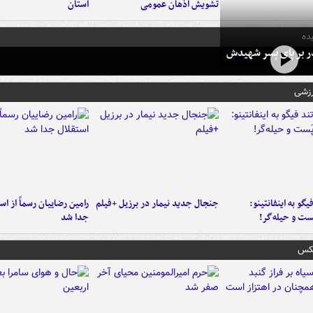
تشویش اذهان عمومی
استان
ده
در بر پای پسر شهیدش
رزشی
یگو به اینفانتینو:
جنجال جدید نیمار در برزیل +فیلم
رامین رضاییان رسماً از اس
ست‌ و حیله‌گر!
جدا شد
عکس