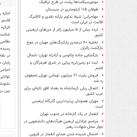
موتورسیکلت‌ها پشت درِ طرح ترافیک
غ
طوفان ۱۱۵ کیلومتری در سیستان
اجازه 
مهاجرانی: شرط تداوم یارانه نقدی و کالابرگ
قاسم س
اقامت در ایران است
الزکیه
تردد بیش از ۵ میلیون زائر از مرزهای اربعینی
شکست آ
کشور
نظامی 
تخلیه ۸۰ درصدی پارکینگ‌های مهران در موج
بازگشت زائران
رسیده.
در نقا
بازگشایی جاده چالوس و آزادراه تهران–شمال
پایان 
ثبت دو زمین‌لرزه پیاپی در شرق هرمزگان و
قشم
اعزامی
فروش بلیت ۲۱ میلیون تومانی تهران_اصفهان
توانای
رد شد
نشونشو
اتصال ریلی کرمانشاه به بغداد افق تازه‌ای برای
بین بر
غرب کشور
مهران همچنان پرترددترین گذرگاه اربعینی
است
انفجار در یک کارخانه در جنوب تهران
مراسم عزاداری اربعینِ هیأت‌های دانشجویی در
جوار محل شهادت رهبر
احتمال شنیده شدن صدای انفجار در قزوین