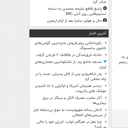
صادر کرد
پاسخ قاطع ملیحه محمدی به نسخه
تسلیم‌طلبی روی آنتن BBC
حال و هوای سامرا بعد از ایام اربعین
آخرین اخبار
رکوردشکنی پیش‌فروش جدیدترین گوشی‌های
تاشوی سامسونگ
حادثه غرق‌شدگی در طاقانک ۲ قربانی گرفت
 هدف مهم متعلق به
مسجد جامع یزد، از باشکوه‌ترین معماری‌های
 پنجم
ایران
پدر شاهرودی پس از قتل پسرش، جسد را در
چاه مخفی کرد
دردسر همزمان آمریکا و اوکراین با ته کشیدن
موشک های پاتریوت
آثار مخرب مصرف الکل و سیگار در بروز
بیماری‌ها
اذعان رسانه صهیونیست به موج بی‌سابقه فرار
از سرزمین‌های اشغالی
چرا مغز در هنگام خواب، انرژی خود را خالی
می‌کند؟