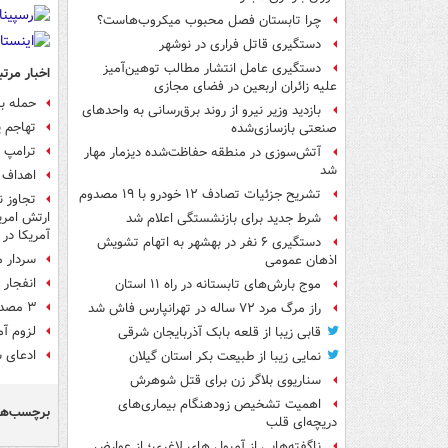
چرا تابستان فصل محبوب میکروب‌هاست؟
دستگیری قاتل فراری در نوشهر
دستگیری عامل انتشار مطالب توهین‌آمیز
اخبار مرتب
علیه زائران اربعین در فضای مجازی
حمله ب
بازدید وزیر نیرو از روند برق‌رسانی به واحدهای
تهاجم پ
صنعتی بازسازی‌شده
ترامپ م
آتش‌سوزی در منطقه حفاظت‌شده دیزمار مهار
شد
اهداف آ
تشریح جزئیات تصادف ۱۲ خودرو با ۱۹ مصدوم
ارتش امری
شرط جدید برای بازنشستگی اعلام شد
آمریکا در
دستگیری ۶ نفر در بهشهر به اتهام تشویش
سردار م
اذهان عمومی
انفجار 
موج بارش‌های تابستانه در راه ۱۱ استان
۳ مصدوم در حوادث مرتبط با حملات وحشیانه آمریکا در تهران
راز مرگ مرد ۷۲ ساله در تهرانپارس فاش شد
لزوم آم
قابی زیبا از قلعه بابک آذربایجان شرقی
ادعای س
نمایی زیبا از طبیعت بکر استان گیلان
سناریوی بلاگر زن برای قتل شوهرش
اهمیت تشخیص زودهنگام بیماری‌های
برچسب‌ها
دریچه‌ای قلب
ناگفته‌هایی از آمپول های لاغری؛ از عوارض