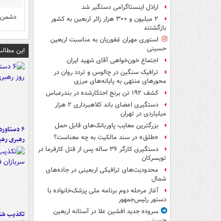
اراذل اینستاگرامی دستگیر شد
دشمن 
۲ میلیون و ۳۰۰ هزار زائر اربعین به کشور
بازگشتند
استوری مهران غفوریان به مناسبت اربعین
حسینی
این مطالب
اجتماع خون‌خواهی آقای شهید ایران
ترافیک سنگین در چالوس و تردد روان در
محورهای منتهی به پایانه‌های مرزی
کشف ۱۹۲ تن برنج احتکارشده در بندرعباس
دستگیری اعضای باند کلاهبرداری ۲ هزار
میلیاردی در تهران
بزرگترین معایب پاوربانک‌های قابل حمل
«طلق» در سند مالکیت به چه معناست؟
رهبری رهب
دستگیری کارگر ۳۶ ساله پس از قتل کارفرما در
تویسرکان
محدودیت‌های ترافیکی اربعینی در جاده‌های
شمال‌
آغاز مرحله دوم برنامه ملی پزشک‌خانواده با
دستور رئیس‌جمهور
سروده جدید افشین علا در آستانه اربعین
تکذیب شای
حسینی