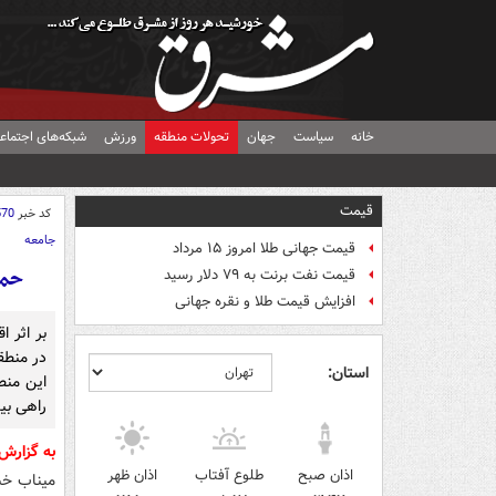
خانه
سیاست
جهان
تحولات منطقه
ورزش
شبکه‌های اجتماع
قیمت
کد خبر
570
جامعه
قیمت جهانی طلا امروز ۱۵ مرداد
حمل
قیمت نفت برنت به ۷۹ دلار رسید
افزایش قیمت طلا و نقره جهانی
بر اثر 
در منطق
استان:
این منط
راهی بی
به گزارش
اذان صبح
طلوع آفتاب
اذان ظهر
میناب خبر