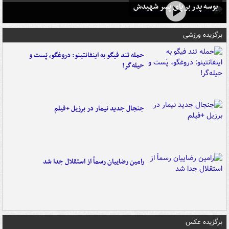
بوسه‌ پدر بر پای پسر شهیدش
برگزیده ورزشی
حمله تند فیگو به اینفانتینو: دروغگو، پَست‌ و
حیله‌گر!
جنجال جدید نیمار در برزیل +فیلم
رامین رضاییان رسماً از استقلال جدا شد
برگزیده عکس