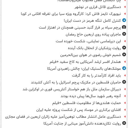
چرا تابستان فصل محبوب میکروب‌هاست؟
دستگیری قاتل فراری در نوشهر
نیویورک تایمز فاش کرد: کارگروه ویژه سیا برای تفرقه افکنی در کوبا
کنترل کامل تنگه هرمز در دست ایران!
پرچم سیاه بر فراز گنبد حسینی همچنان در اهتزاز است
ماجرای پیاده روی اربعین حاج رمضان
این دیپلماسی نمایشی، شکست خورده است
روایت پزشکیان از انحلال بانک آینده
شمیم خوش رضوی در هوای بین‌الحرمین
هشدار افسر ارشد آمریکایی به کاخ سفید +فیلم
موشک‌های بالستیک ایران؛ چالش راهبردی آمریکا
باید افراد کارآمدتر را به کار گرفت
حامیان فلسطین در مکزیک پرچم اسرائیل را به آتش کشیدند
دبیرکل سازمان ملل باز هم خواستار آتش‌بس فوری در اوکراین شد
آنچه رهبر شهید سال‌ها پیش دیده بودند
حمایت هلندی‌ها از مظلومیت فلسطین +فیلم
افشای برکناری در موساد پس از شکست پروژه علیه ایران
دستگیری عامل انتشار مطالب توهین‌آمیز علیه زائران اربعین در فضای مجازی
روایت تکان‌دهنده دانش‌آموز مینابی از جنایت آمریکا