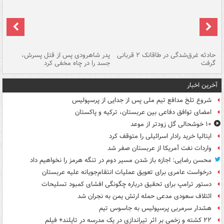
شته
حادثه غرق‌شدگی در طاقانک ۲ قربانی
پدر شاهرودی پس از قتل پسرش،
دس
گرفت
جسد را در چاه مخفی کرد
آخرین اخبار
شروع تلخ مدافع تیم ملی پس از جدایی از پرسپولیس
امضای توافق دفاعی بین عربستان، ترکیه و پاکستان
۱۰ خوشحالی گل زودتر از موعد
ایتالیا خرید رادار اسرائیلی را متوقف کرد
واردات نفت آمریکا از عربستان صفر شد
محسن رضایی: اجازه باز شدن مسیر دوم در تنگه هرمز را نخواهیم داد
درخواست عامری برای تعویق عملیات انتقام‌جویانه علیه عربستان
دستور ترامپ برای تحقیق درباره چگونگی افشای کمبود تسلیحات
ائتلاف سعودی مدعی حمله ارتش یمن به نجران شد
هشدار سرمربی پرسپولیس به جاسوس تیم
۲۲ کشته و زخمی بر اثر تیراندازی در یک مدرسه در تایلند+ فیلم