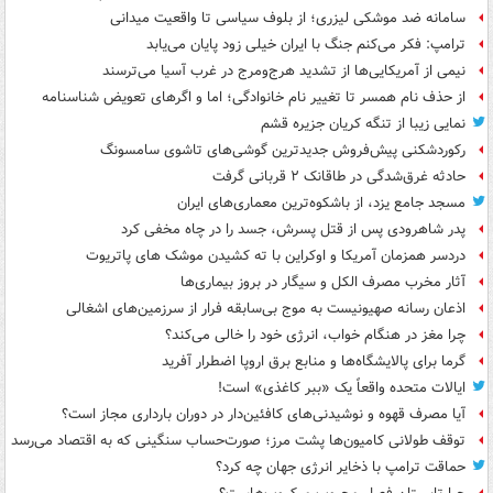
سامانه ضد موشکی لیزری؛ از بلوف سیاسی تا واقعیت میدانی
ترامپ: فکر می‌کنم جنگ با ایران خیلی زود پایان می‌یابد
نیمی از آمریکایی‌ها از تشدید هرج‌ومرج در غرب آسیا می‌ترسند
از حذف نام همسر تا تغییر نام خانوادگی؛ اما و اگرهای تعویض شناسنامه
نمایی زیبا از تنگه کریان جزیره قشم
رکوردشکنی پیش‌فروش جدیدترین گوشی‌های تاشوی سامسونگ
حادثه غرق‌شدگی در طاقانک ۲ قربانی گرفت
مسجد جامع یزد، از باشکوه‌ترین معماری‌های ایران
پدر شاهرودی پس از قتل پسرش، جسد را در چاه مخفی کرد
دردسر همزمان آمریکا و اوکراین با ته کشیدن موشک های پاتریوت
آثار مخرب مصرف الکل و سیگار در بروز بیماری‌ها
اذعان رسانه صهیونیست به موج بی‌سابقه فرار از سرزمین‌های اشغالی
چرا مغز در هنگام خواب، انرژی خود را خالی می‌کند؟
گرما برای پالایشگاه‌ها و منابع برق اروپا اضطرار آفرید
ایالات متحده واقعاً یک «ببر کاغذی» است!
آیا مصرف قهوه و نوشیدنی‌های کافئین‌دار در دوران بارداری مجاز است؟
توقف طولانی کامیون‌ها پشت مرز؛ صورت‌حساب سنگینی که به اقتصاد می‌رسد
حماقت ترامپ با ذخایر انرژی جهان چه کرد؟