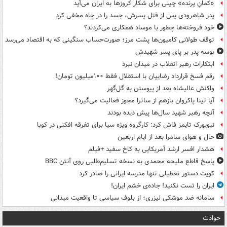
«کمانِ پرنده» چینی برای شکار کروزها به ایران می‌آید
پدر شاهرودی پس از قتل پسرش، جسد را در چاه مخفی کرد
خود فروخته‌ها چطور با موساد همکاری می‌کردند؟
توقف طولانی کامیون‌ها پشت مرز؛ صورت‌حساب سنگینی که به اقتصاد می‌رسد
بوسه‌ پدر بر پای پسر شهیدش
ابتکارات رهبر انقلاب در میدان نبرد
رقم فسخ قرارداد رضاییان با استقلال فقط ۱۰۰میلیون تومان!
واکنش عالیشاه بعد از پیوستن به گل‌گهر
آیا تینا پاکروان بازهم از ساترا مجوز فعالیت می‌گیرد؟
آنچه رهبر شهید سال‌ها پیش دیده بودند
نیویورک تایمز فاش کرد: کارگروه ویژه سیا برای تفرقه افکنی در کوبا
حال و هوای سامرا بعد از ایام اربعین
هشدار افسر ارشد آمریکایی به کاخ سفید +فیلم
پاسخ قاطع ملیحه محمدی به نسخه تسلیم‌طلبی روی آنتن BBC
کویت دستور تعطیلی تنها مدرسه ایرانی را صادر کرد
ایران را تست نکنید! جاده‌ی خشم ایران!
سامانه ضد موشکی لیزری؛ از بلوف سیاسی تا واقعیت میدانی
حوادث