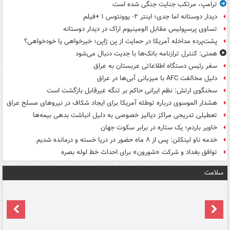
ترامپ، مرتکب جنایت جنگی شده است
دیدار دوستانه اما جدی؛ اینتر ۲- یوونتوس ۱ +فیلم
تساوی پرسپولیس مقابل الومینیوم اراک در دیدار دوستانه
پشت‌پرده مداخله آمریکا در حمایت از یِن ژاپن؛ خیرخواهی یا خودخواهی؟
همتی: کنترل ترازنامه بانک‌ها با جدیت دنبال می‌شود
سفر رئیس دستگاه اطلاعاتی عربستان به عراق
دلیل مخالفت AFC با میزبانی آبی‌ها در عراق
سخنگوی ارتش: نظم ایرانی حاکم بر تنگه غیرقابل بازگشت است
هشدار الموسوی درباره توطئه آمریکا برای ایجاد شکاف در نیروهای مسلح عراق
تعطیلی تدریجی مراکز دیالیز خصوصی به دلیل انباشت بدهی بیمه‌ها
خاویر باردم؛ یک ستاره در برابر سکوت جهان
خدمه ناو لینکلن: پس از ۸ ماه حضور در دریا خسته و درمانده‌ شدیم
توافق بغداد و شرکت «شورون» برای احداث خط لوله بصره
سلامت