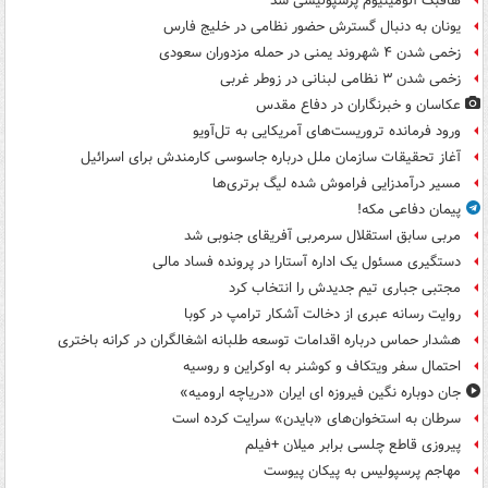
هافبک آلومینیوم پرسپولیسی شد
یونان به دنبال گسترش حضور نظامی در خلیج فارس
زخمی شدن ۴ شهروند یمنی در حمله مزدوران سعودی
زخمی شدن ۳ نظامی لبنانی در زوطر غربی
عکاسان و خبرنگاران در دفاع مقدس
ورود فرمانده تروریست‌های آمریکایی به تل‌آویو
آغاز تحقیقات سازمان ملل درباره جاسوسی کارمندش برای اسرائیل
مسیر درآمدزایی فراموش شده لیگ برتری‌ها
پیمان دفاعی مکه!
مربی سابق استقلال سرمربی آفریقای جنوبی شد
دستگیری مسئول یک اداره آستارا در پرونده فساد مالی
مجتبی جباری تیم جدیدش را انتخاب کرد
روایت رسانه عبری از دخالت آشکار ترامپ در کوبا
هشدار حماس درباره اقدامات توسعه طلبانه اشغالگران در کرانه باختری
احتمال سفر ویتکاف و کوشنر به اوکراین و روسیه
جان دوباره نگین فیروزه ای ایران «دریاچه ارومیه»
سرطان به استخوان‌های «بایدن» سرایت کرده است
پیروزی قاطع چلسی برابر میلان +فیلم
مهاجم پرسپولیس به پیکان پیوست