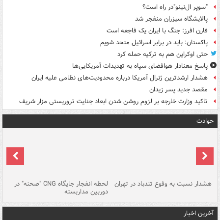
"سوپر ال‌نینو"در راه است؟
پالایشگاه سیزران منفجر شد
فارن افرز: جنگ با ایران یک فاجعه است
پاکستان: باید در برابر اسرائیل متحد شویم
حتی اوکراین هم به ترکیه حمله کرد
پاسخ معنادار هوافضای سپاه به تهدیدات آمریکایی‌ها
هشدار ارشدترین ژنرال آمریکا درباره محدودیت‌های نظامی علیه ایران
مقصد جدید پسر زیدان
تاکید وزارت خارجه بر لزوم روشن شدن ابعاد جنایت تروریستی مزار شریف
حوادث
ای
هشدار نسبت به وفوع تندباد در تهران
لحظه انفجار جایگاه CNG "صحنه" در
دس
دوربین مداربسته
ات
آخرین اخبار