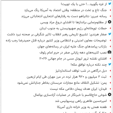
از غزه بگویید...! حتی با یک توییت!
جنگ تاج و تخت در منطقه؛ وقتی اعتماد به آمریکا رنگ می‌بازد
رسانه عبری: نتانیاهو دست به رفتارهای انتحاری انتخاباتی می‌زند
از مظلوم‌نمایی براندازها تا افشای دروغ مراد ویسی
حملات توپخانه‌ای رژیم صهیونیستی به جنوب لبنان
صفار هرندی: تشییع تاریخی رهبر انقلاب تاثیر شگرفی بر صحنه نبرد داشت
توضیحات معاون امنیتی و انتظامی وزیر کشور درباره قتل حمیدرضا رجب زاده
بازتاب پیامدهای جنگ علیه ایران در رسانه‌های جهان
نصب کتیبه‌های دهه پایانی صفر در حرم امام رئوف
افشای نقشه ترور لیونل مسی در جام جهانی ۲۰۲۶
چند نکته درباره توافق مکه!
دبل درگاهی در شب توقف استانداردلیژ
ثبت ۲ میلیون و ۹۲۰ هزار تردد در مرز مهران طی ایام اربعین
یمن: تشکیل ائتلاف مانع مجازات عربستان بخاطر جنایاتش نمی‌شود
فیدان: ایران هدف پیمان دفاعی مکه نیست
شوخی حاج‌قاسم با خبرنگار در عملیات آزادسازی بوکمال
امیرحسین طاهری راهی پرسپولیس شد
طعنه همتی به وزیر خزانه داری آمریکا