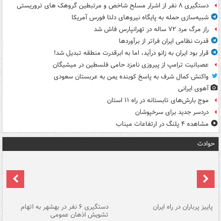
دستگیری ۸ نفر از اشرار مسلح شاخص و مرتبطین گروهک های تروریستی
شبیه‌سازی حمله به پایگاه نیروهای دلتا فورس آمریکا
راز مرگ مرد ۷۲ ساله در تهرانپارس فاش شد
قدرت نظامی ایران فراتر از برآوردها
قرار بود ایران به زانو درآید، اما به ابرقدرت منطقه تبدیل شد!
عصبانیت ترامپ از پیروزی نامزد حامی فلسطین در میشیگان
واکنش کمال شرف به پاسخ کوبنده یمن به عربستان سعودی
آهوی ایرانی
موج بارش‌های تابستانه در راه ۱۱ استان
دردسر جدید برای سرخپوشان
مشاهده ۴ پلنگ در ارتفاعات میناب
حوادث
ن
پاییز پرباران در راه ایران
دستگیری ۶ نفر در بهشهر به اتهام
تشویش اذهان عمومی
اس