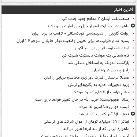
آخرین اخبار
صنعت‌نفت آبادان ۲ مدافع جدید جذب کرد
ماهواره‌ها خسارت انفجار جبل‌علی امارت را لو دادند
روایت گاردین از «دیپلماسی کودکستانی» ترامپ در برابر ایران
بسیج تمام ظرفیت‌ها برای تعیین وضعیت دیگر خلبانان سوخو ۲۴ ایران
آینده نامعلوم طارمی در المپیاکوس
کره شمالی یک موشک بالستیک شلیک کرد
بازگشت اندونگ به استقلال منتفی شد
پاییز پرباران در راه ایران
صنعا: عربستان قدرت دور زدن محاصره دریایی را ندارد
ورود تجهیزات جدید به یگان‌های ارتش
خشم ترامپ از افشای کمبود موشک
رسانه صهیونیست: حزب الله در حال تغییر قواعد بازی است
قیمت جهانی طلا امروز ۱۵ مرداد
۸۰۰ سازۀ آمریکایی خاکستر شد
تهاتر ۱۶۷۳ میلیارد تومان از اموال شرکت‌های تراستی
ماهواره ایرانی که از سد ابرها عبور می‌کند
آجورلو: ایجاد دوقطبی «جنگ و صلح‌» بازی دشمن است