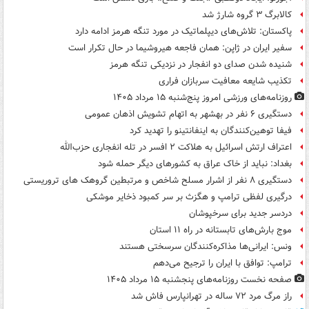
کالابرگ ۳ گروه شارژ شد
پاکستان: تلاش‌های دیپلماتیک در مورد تنگه هرمز ادامه دارد
سفیر ایران در ژاپن: همان فاجعه هیروشیما در حال تکرار است
شنیده شدن صدای دو انفجار در نزدیکی تنگه هرمز
تکذیب شایعه معافیت سربازان فراری
روزنامه‌های ورزشی امروز پنج‌شنبه ۱۵ مرداد ۱۴۰۵
دستگیری ۶ نفر در بهشهر به اتهام تشویش اذهان عمومی
فیفا توهین‌کنندگان به اینفانتینو را تهدید کرد
اعتراف ارتش اسرائیل به هلاکت ۲ افسر در تله انفجاری حزب‌الله
بغداد: نباید از خاک عراق به کشورهای دیگر حمله شود
دستگیری ۸ نفر از اشرار مسلح شاخص و مرتبطین گروهک های تروریستی
درگیری لفظی ترامپ و هگزث بر سر کمبود ذخایر موشکی
دردسر جدید برای سرخپوشان
موج بارش‌های تابستانه در راه ۱۱ استان
ونس: ایرانی‌ها مذاکره‌کنندگان سرسختی هستند
ترامپ: توافق با ایران را ترجیح می‌دهم
صفحه نخست روزنامه‌های پنجشنبه ۱۵ مرداد ۱۴۰۵
راز مرگ مرد ۷۲ ساله در تهرانپارس فاش شد