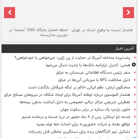
ای
هشدار نسبت به وفوع تندباد در تهران
لحظه انفجار جایگاه CNG "صحنه" در
دس
دوربین مداربسته
ات
آخرین اخبار
پشت‌پرده مداخله آمریکا در حمایت از یِن ژاپن؛ خیرخواهی یا خودخواهی؟
همتی: کنترل ترازنامه بانک‌ها با جدیت دنبال می‌شود
سفر رئیس دستگاه اطلاعاتی عربستان به عراق
دلیل مخالفت AFC با میزبانی آبی‌ها در عراق
سخنگوی ارتش: نظم ایرانی حاکم بر تنگه غیرقابل بازگشت است
هشدار الموسوی درباره توطئه آمریکا برای ایجاد شکاف در نیروهای مسلح عراق
تعطیلی تدریجی مراکز دیالیز خصوصی به دلیل انباشت بدهی بیمه‌ها
خاویر باردم؛ یک ستاره در برابر سکوت جهان
خدمه ناو لینکلن: پس از ۸ ماه حضور در دریا خسته و درمانده‌ شدیم
توافق بغداد و شرکت «شورون» برای احداث خط لوله بصره
تشکیل تیم کارآگاهان زبده برای دستگیری عاملان قتل رجب‌زاده