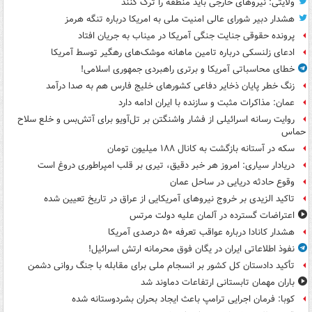
ولایتی: نیروهای خارجی باید منطقه را ترک کنند
هشدار دبیر شورای عالی امنیت ملی به امریکا درباره تنگه هرمز
پرونده حقوقی جنایت جنگی آمریکا در میناب به جریان افتاد
ادعای زلنسکی درباره تامین ماهانه موشک‌های رهگیر توسط آمریکا
خطای محاسباتی آمریکا و برتری راهبردی جمهوری اسلامی!
زنگ خطر پایان ذخایر دفاعی کشورهای خلیج فارس هم به صدا درآمد
عمان: مذاکرات مثبت و سازنده با ایران ادامه دارد
روایت رسانه اسرائیلی از فشار واشنگتن بر تل‌آویو برای آتش‌بس و خلع سلاح
حماس
سکه در آستانه بازگشت به کانال ۱۸۸ میلیون تومان
دریادار سیاری: امروز هر خبر دقیق، تیری بر قلب امپراطوری دروغ است
وقوع حادثه دریایی در ساحل عمان
تاکید الزیدی بر خروج نیروهای آمریکایی از عراق در تاریخ تعیین شده
اعتراضات گسترده در آلمان علیه دولت مرتس
هشدار کانادا درباره عواقب تعرفه ۵۰ درصدی آمریکا
نفوذ اطلاعاتی ایران در یگان فوق محرمانه ارتش اسرائیل!
تأکید دادستان کل کشور بر انسجام ملی برای مقابله با جنگ روانی دشمن
باران مهمان تابستانی ارتفاعات دماوند شد
کوبا: فرمان اجرایی ترامپ باعث ایجاد بحران بشردوستانه شده