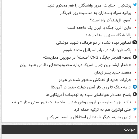
پزشکیان: جنایات امروز واشنگتن را هم محکوم کنید
بیانیه سپاه پاسداران به مناسبت روز خبرنگار
"سوپر ال‌نینو"در راه است؟
فارن افرز: جنگ با ایران یک فاجعه است
پالایشگاه سیزران منفجر شد
تصاویر دیده‌ نشده از دو فرمانده شهید موشکی
پاکستان: باید در برابر اسرائیل متحد شویم
لحظه انفجار جایگاه CNG "صحنه" در دوربین مداربسته
هشدار ارشدترین ژنرال آمریکا درباره محدودیت‌های نظامی علیه ایران
مقصد جدید پسر زیدان
جزئیات جدید از نفتکش منفجر شده در هرمز
ادامه جنگ تا روی کار آمدن دولت جدید در آمریکا!
پاسخ معنادار هوافضای سپاه به تهدیدات آمریکایی‌ها
تاکید وزارت خارجه بر لزوم روشن شدن ابعاد جنایت تروریستی مزار شریف
حتی اوکراین هم به ترکیه حمله کرد
از این به بعد دیگر نامه‌های استقلال را امضا نمی‌کنم
حوادث