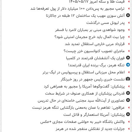
قیمت طلا و سکه امروز ۱۴۰۵/۰۵/۱۷
ترامپ مجبور به پس‌دادن ۱۰۰ میلیارد دلار از پول تعرفه‌ها شد
آتش سوزی مهیب یک ساختمان ۱۲ طبقه در جاکارتا
پدر لیونل مسی درگذشت
وجود شواهدی مبنی بر بمباران لامرد با فسفر
چرا بیت المال باید خرج مجرمان امنیتی شود؟
قرارداد مربی خارجی استقلال تمدید شد
ماجرای تصویب کنوانسیون خزر چیست؟
فوران یک آتشفشان قدرتمند در کلمبیا
تنگه هرمز، برگ برنده ایران قدرتمند!
اعلام محل میزبانی استقلال و پرسپولیس در لیگ برتر
نشست خبری رئیس جمهور در روز خبرنگار
پزشکیان: گفت‌وگوها آمریکا را مجبور به همراهی کرد
قدردانی پزشکیان از همکاری صنوف در شرایط سخت
تصاویری از آیت‌الله سید مجتبی خامنه‌ای در حال تدریس
عراقچی: تفاهم با عمان به‌معنی بازگشایی تنگه هرمز نیست
پزشکیان: آمریکا استعمارگر و قاتل است
واکنش باشگاه خیبر به حواشی صفحات مجازی +عکس
جزئیات جدید از نفتکش منفجر شده در هرمز