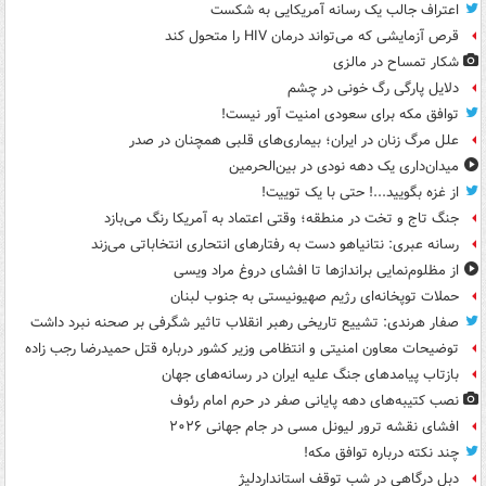
اعتراف جالب یک رسانه آمریکایی به شکست
قرص آزمایشی که می‌تواند درمان HIV را متحول کند
شکار تمساح در مالزی
دلایل پارگی رگ خونی در چشم
توافق مکه برای سعودی امنیت آور نیست!
علل مرگ زنان در ایران؛ بیماری‌های قلبی همچنان در صدر
میدان‌داری یک دهه نودی در بین‌الحرمین
از غزه بگویید...! حتی با یک توییت!
جنگ تاج و تخت در منطقه؛ وقتی اعتماد به آمریکا رنگ می‌بازد
رسانه عبری: نتانیاهو دست به رفتارهای انتحاری انتخاباتی می‌زند
از مظلوم‌نمایی براندازها تا افشای دروغ مراد ویسی
حملات توپخانه‌ای رژیم صهیونیستی به جنوب لبنان
صفار هرندی: تشییع تاریخی رهبر انقلاب تاثیر شگرفی بر صحنه نبرد داشت
توضیحات معاون امنیتی و انتظامی وزیر کشور درباره قتل حمیدرضا رجب زاده
بازتاب پیامدهای جنگ علیه ایران در رسانه‌های جهان
نصب کتیبه‌های دهه پایانی صفر در حرم امام رئوف
افشای نقشه ترور لیونل مسی در جام جهانی ۲۰۲۶
چند نکته درباره توافق مکه!
دبل درگاهی در شب توقف استانداردلیژ