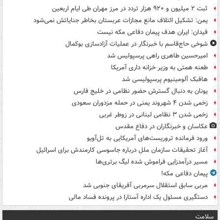
ثبت ۲ میلیون و ۹۲۰ هزار تردد در مرز مهران طی ایام اربعین
یمن: تشکیل ائتلاف مانع مجازات عربستان بخاطر جنایاتش نمی‌شود
فیدان: ایران هدف پیمان دفاعی مکه نیست
شوخی حاج‌قاسم با خبرنگار در عملیات آزادسازی بوکمال
امیرحسین طاهری راهی پرسپولیس شد
طعنه همتی به وزیر خزانه داری آمریکا
هافبک آلومینیوم پرسپولیسی شد
یونان به دنبال گسترش حضور نظامی در خلیج فارس
زخمی شدن ۴ شهروند یمنی در حمله مزدوران سعودی
زخمی شدن ۳ نظامی لبنانی در زوطر غربی
عکاسان و خبرنگاران در دفاع مقدس
ورود فرمانده تروریست‌های آمریکایی به تل‌آویو
آغاز تحقیقات سازمان ملل درباره جاسوسی کارمندش برای اسرائیل
مسیر درآمدزایی فراموش شده لیگ برتری‌ها
پیمان دفاعی مکه!
مربی سابق استقلال سرمربی آفریقای جنوبی شد
دستگیری مسئول یک اداره آستارا در پرونده فساد مالی
سلامت