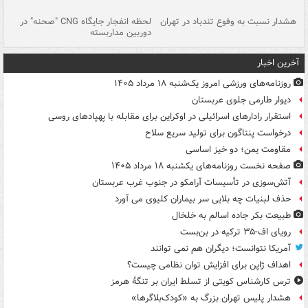
ای
هشدار نسبت به وفوع تندباد در تهران
لحظه انفجار جایگاه CNG "صحنه" در
دس
دوربین مداربسته
ات
آخرین اخبار
روزنامه‌های ورزشی امروز یک‌شنبه ۱۸ مرداد ۱۴۰۵
دیوار طارمی جلوی عربستان
استقرار رادارهای اسرائیلی در اوکراین برای مقابله با پهپادهای روسی
درخواست پنتاگون برای تولید سریع سلاح
مقاومت یمن؛ دو خیز اساسی
صفحه نخست روزنامه‌های یکشنبه ۱۸ مرداد ۱۴۰۵
آتش‌سوزی در تأسیسات آرامکو در جنوب غرب عربستان
حذف لبنیات چه بلایی سر بیماران کلیوی می آورد
طبیعت بکر جاده اسالم به خلخال
رویای اف-۳۵ ترکیه در بن‌بست
آمریکا نتوانست؛ دیگران هم نمی توانند
اهداف ژاپن برای افزایش توان نظامی چیست؟
ترس کارشناس کویتی از تسلط ایران بر تنگۀ هرمز
هشدار پلیس تهران بزرگ به «کودک‌بلاگرها»