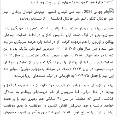
(۲۰۲۲ قطر) هم تا مرحله یک‌چهارم نهایی پبشروی کردند.
سرمربی پرتغال، روبرتو مارتینس اسپانیایی است، کسی که مربیگری را با
سوانزی‌سیتی در لیگ دسته اول انگلیس آغاز و در ادامه هدایت تیم‌های
ویگان و اورتون را هم برعهده گرفت. او در ادامه وارد عرصه مربیگری در رده
ملی شد و بین سال‌های ۲۰۱۶ تا ۲۰۲۲ سرمربی تیم ملی بلژیک بود و این
تیم را در جام جهانی ۲۰۱۸ به عنوان سومی رساند. مارتینس در سال ۲۰۲۳
هدایت تیم ملی فوتبال پرتغال را برعهده گرفت و پس از نمایش نه‌چندان
خوب تیمش در یورو ۲۰۲۴ (حذف در مرحله یک‌چهارم نهایی)، موفق شد
این تیم را فصل ۲۵-۲۰۲۴ به قهرمانی در لیگ ملت‌های اروپا برساند.
پرتغال بازیکنان خوب زیادی در ترکیب خود دارد، از جمله برونو فرناندز و
ویتینا در خط میانی، اما نمی‌توان از نام کریستیانو رونالدو به سادگی
گذشت، کسی که مطمئناً در سن ۴۱ سالگی هم رهبری تیم را بر عهده
خواهد داشت و فرم بدنی‌اش نقش کلیدی در موفقیت یا عدم موفقیت
پرتغال دارد. برنده پنج توپ طلا که این ششمین و آخرین تجربه حضورش