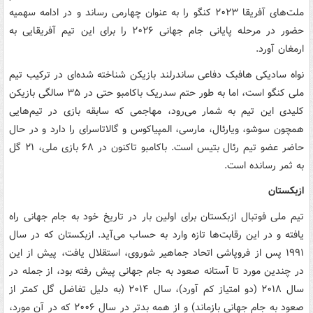
ملت‌های آفریقا ۲۰۲۳ کنگو را به عنوان چهارمی رساند و در ادامه سهمیه
حضور در مرحله پایانی جام جهانی ۲۰۲۶ را برای این تیم آفریقایی به
ارمغان آورد.
نواه سادیکی هافبک دفاعی ساندرلند بازیکن شناخته شده‌ای در ترکیب تیم
ملی کنگو است، اما به طور حتم سدریک باکامبو حتی در ۳۵ سالگی بازیکن
کلیدی این تیم به شمار می‌رود، مهاجمی که سابقه بازی در تیم‌هایی
همچون سوشو، ویارئال، مارسی، المپیاکوس و گالاتاسرای را دارد و در حال
حاضر عضو تیم رئال بتیس است. باکامبو تاکنون در ۶۸ بازی ملی، ۲۱ گل
به ثمر رسانده است.
ازبکستان
تیم ملی فوتبال ازبکستان برای اولین بار در تاریخ خود به جام جهانی راه
یافته و در این رقابت‌ها تازه وارد به حساب می‌آید. ازبکستان که در سال
۱۹۹۱ پس از فروپاشی اتحاد جماهیر شوروی، استقلال یافت، پیش از این
در چندین مورد تا آستانه صعود به جام جهانی پیش رفته بود، از جمله در
سال ۲۰۱۸ (دو امتیاز کم آورد)، سال ۲۰۱۴ (به دلیل تفاضل گل کمتر از
صعود به جام جهانی بازماند) و از همه بدتر در سال ۲۰۰۶ که در آن مورد،