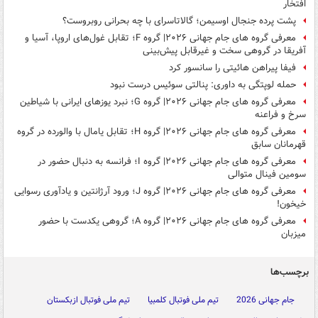
افتخار
پشت پرده جنجال اوسیمن؛ گالاتاسرای با چه بحرانی روبروست؟
معرفی گروه های جام جهانی ۲۰۲۶| گروه F؛ تقابل غول‌های اروپا، آسیا و
آفریقا در گروهی سخت و غیرقابل پیش‌بینی
فیفا پیراهن هائیتی را سانسور کرد
حمله لوپتگی به داوری: پنالتی سوئیس درست نبود
معرفی گروه های جام جهانی ۲۰۲۶| گروه G؛ نبرد یوزهای ایرانی با شیاطین
سرخ و فراعنه
معرفی گروه های جام جهانی ۲۰۲۶| گروه H؛ تقابل یامال با والورده در گروه
قهرمانان سابق
معرفی گروه های جام جهانی ۲۰۲۶| گروه I؛ فرانسه به دنبال حضور در
سومین فینال متوالی
معرفی گروه های جام جهانی ۲۰۲۶| گروه J؛ ورود آرژانتین و یادآوری رسوایی
خیخون!
معرفی گروه های جام جهانی ۲۰۲۶| گروه A؛ گروهی یکدست با حضور
میزبان
برچسب‌ها
جام جهانی 2026
تیم ملی فوتبال کلمبیا
تیم ملی فوتبال ازبکستان