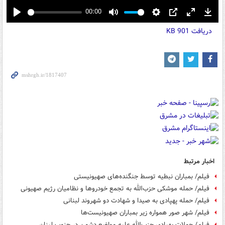
00:00
Play
Mute
Settings
PIP
Enter
Down
دریافت
901 KB
fullscreen
اخبار مرتبط
فیلم/ بمباران نبطیه توسط جنگنده‌های صهیونیستی
فیلم/ حمله موشکی حزب‌الله به تجمع خودروها و نظامیان رژیم صهیونی
فیلم/ حمله پهپادی به صیدا و شهادت دو شهروند لبنانی
فیلم/ شهر صور همواره زیر بمباران صهیونیست‌ها
فیلم/ حملات پهپادی حزب‌الله علیه مواضع دشمن در جنوب لبنان