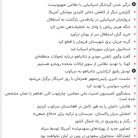
درگیر شدن گردشگر اسپانیایی با نظامی صهیونیست
گزارشی دیگر از کاهش ذخایر کلیدی موشکی آمریکا
دروازه‌بان اسپانیایی در یک‌قدمی بازگشت به استقلال
تنگه هرمز ریاض را وادار به تخفیف‌دهی نفتی کرد
خرید گران استقلال سر از یونان درآورد
گربه جریان برق شهرستان فریمان را قطع کرد
استانبول میزبان سوپرجام اسپانیا شد
گفت وگوی تلفنی مودی و نتانیاهو درباره تحولات منطقه‌ای
کوبا: با تهدید نظامی از سوی ایالات متحده روبه‌رو هستیم
توسل رفیق آرژانتینی نتانیاهو به سرکوب
نشست خبری رئیس‌جمهور همزمان با روز خبرنگار برگزار می‌شود
ترامپ سوئیس را تهدید کرد
سخنگوی کمیسیون امنیت ملی مجلس: چارچوب کلی تفاهم با عمان مشخص
شده است
طالبان: داعش را به طور کامل در افغانستان سرکوب کردیم
امضای سران پاکستان، عربستان و ترکیه برای «دفاع جمعی»
رگبار و رعدوبرق در راه شمال کشور
تصاویر جدید از پهپادهای منهدم‌شده آمریکا توسط سپاه
انصارالله: متجاوزان سعودی در یمن در امان نخواهند بود