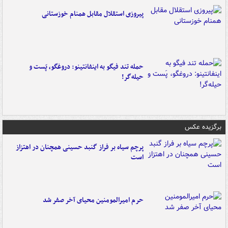
پیروزی استقلال مقابل همنام خوزستانی
حمله تند فیگو به اینفانتینو: دروغگو، پَست‌ و
حیله‌گر!
برگزیده عکس
پرچم سیاه بر فراز گنبد حسینی همچنان در اهتزاز
است
حرم امیرالمومنین محیای آخر صفر شد