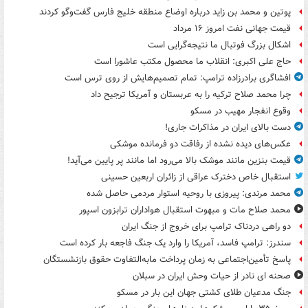
پوتین و محمد بن زاید درباره اوضاع منطقه خلیج فارس گفت‌وگو کردند
قیمت جهانی نفت امروز ۱۶ مرداد
اشکال بزرگ فوتبال ما نتیجه‌گرایی است
حاج علی اکبری: انقلاب ما محصول مکتب عاشورا است
افشاگری برادرزاده ترامپ: تمام تصمیم‌هایش از روی ترس است
چرا محمد صلاح ترکیه را به عربستان و آمریکا ترجیح داد
وقوع انفجار مهیب در مسکو
دست بالای ایران در مذاکرات جاری!
عکس‌های دیده نشده از رفاقت دو فرمانده‌ موشکی
قیمت بنزین مانند موشک بالا می‌رود اما مانند پر پایین می‌آید!
استقبال خاص دخترک عراقی از زائران اربعین حسینی
محمد مرندی: پیروزی با روحیه استوار مردمی حاصل شده
محمد صلاح مات و مبهوت استقبال هواداران ترابزون اسپور
دو راهی دردناک ترامپ برای خروج از جنگ ایران
سندرز: ترامپ فاسد، آمریکا را وارد یک جنگ فاجعه بار کرده است
پاسخ تأمین‌اجتماعی به زمان پرداخت مابه‌التفاوت حقوق بازنشستگان
صحنه ای نادر از حیات وحش ایران در سبلان
جنگ مدعیان طلای کشتی جهان این بار در مسکو