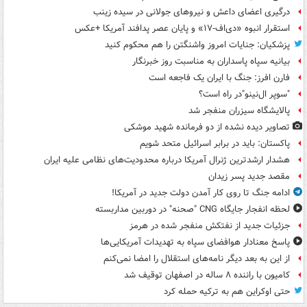
درگیری اعضای داعش و نیروهای جولانی در سیده زینب
استقرار انبوه «دی‌اف‑۱۷» و پایان عصر پدافند آمریکا +عکس
پزشکیان: جنایات امروز واشنگتن را هم محکوم کنید
بیانیه سپاه پاسداران به مناسبت روز خبرنگار
فارن افرز: جنگ با ایران یک فاجعه است
"سوپر ال‌نینو"در راه است؟
پالایشگاه سیزران منفجر شد
تصاویر دیده‌ نشده از دو فرمانده شهید موشکی
پاکستان: باید در برابر اسرائیل متحد شویم
هشدار ارشدترین ژنرال آمریکا درباره محدودیت‌های نظامی علیه ایران
مقصد جدید پسر زیدان
ادامه جنگ تا روی کار آمدن دولت جدید در آمریکا!
لحظه انفجار جایگاه CNG "صحنه" در دوربین مداربسته
جزئیات جدید از نفتکش منفجر شده در هرمز
پاسخ معنادار هوافضای سپاه به تهدیدات آمریکایی‌ها
از این به بعد دیگر نامه‌های استقلال را امضا نمی‌کنم
کامیون با راننده ۸ ساله در اصفهان توقیف شد
حتی اوکراین هم به ترکیه حمله کرد