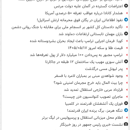
اعتراضات گسترده در آلمان علیه دولت مرتس
هشدار کانادا درباره عواقب تعرفه ۵۰ درصدی آمریکا
نفوذ اطلاعاتی ایران در یگان فوق محرمانه ارتش اسرائیل!
تأکید دادستان کل کشور بر انسجام ملی برای مقابله با جنگ روانی دشمن
باران مهمان تابستانی ارتفاعات دماوند شد
کوبا: فرمان اجرایی ترامپ باعث ایجاد بحران بشردوستانه شده
قیمت طلا و سکه امروز ۱۴۰۵/۰۵/۱۷
ترامپ مجبور به پس‌دادن ۱۰۰ میلیارد دلار از پول تعرفه‌ها شد
آتش سوزی مهیب یک ساختمان ۱۲ طبقه در جاکارتا
پدر لیونل مسی درگذشت
وجود شواهدی مبنی بر بمباران لامرد با فسفر
چرا بیت المال باید خرج مجرمان امنیتی شود؟
قرارداد مربی خارجی استقلال تمدید شد
ماجرای تصویب کنوانسیون خزر چیست؟
فوران یک آتشفشان قدرتمند در کلمبیا
تنگه هرمز، برگ برنده ایران قدرتمند!
اعلام محل میزبانی استقلال و پرسپولیس در لیگ برتر
نشست خبری رئیس جمهور در روز خبرنگار