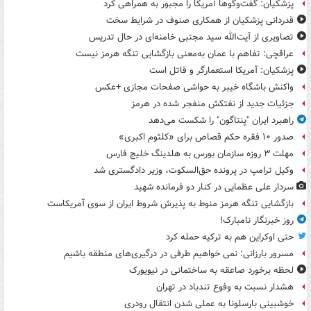
پزشکیان: گفت‌وگوها آمریکا را مجبور به همراهی کرد
قدردانی پزشکیان از همکاری صنوف در شرایط سخت
تصاویری از آیت‌الله سید مجتبی خامنه‌ای در حال تدریس
عراقچی: تفاهم با عمان به‌معنی بازگشایی تنگه هرمز نیست
پزشکیان: آمریکا استعمارگر و قاتل است
واکنش باشگاه خیبر به حواشی صفحات مجازی +عکس
جزئیات جدید از نفتکش منفجر شده در هرمز
راهبرد ایران "پنتاگون" را شکست می‌دهد
صدور ۱۰ فقره حکم قصاص برای «کلثوم اکبری»
مهلت ۳ روزه سازمان بورس به هلدینگ خلیج فارس
وکیل ترامپ در پرونده حق‌السکوت، وزیر دادگستری شد
سردار علی عظمایی در کنار دو فرمانده شهید
بازگشایی تنگه هرمز منوط به پذیرش شروط ایران از سوی آمریکاست
روز خبرنگار نامبارک!
حتی اوکراین هم به ترکیه حمله کرد
مسرور بارزانی: نمی خواهیم طرفی در درگیری‌های منطقه باشیم
لحظه برخورد صاعقه به ساختمانی در نیویورک
هشدار نسبت به وفوع تندباد در تهران
خوشبینی بارسلونا به عملی شدن انتقال رودری