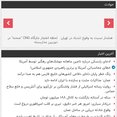
حوادث
ای
هشدار نسبت به وفوع تندباد در تهران
لحظه انفجار جایگاه CNG "صحنه" در
دس
دوربین مداربسته
ات
آخرین اخبار
ادعای زلنسکی درباره تامین ماهانه موشک‌های رهگیر توسط آمریکا
خطای محاسباتی آمریکا و برتری راهبردی جمهوری اسلامی!
زنگ خطر پایان ذخایر دفاعی کشورهای خلیج فارس هم به صدا درآمد
عمان: مذاکرات مثبت و سازنده با ایران ادامه دارد
روایت رسانه اسرائیلی از فشار واشنگتن بر تل‌آویو برای آتش‌بس و خلع سلاح
حماس
سکه در آستانه بازگشت به کانال ۱۸۸ میلیون تومان
دریادار سیاری: امروز هر خبر دقیق، تیری بر قلب امپراطوری دروغ است
وقوع حادثه دریایی در ساحل عمان
تاکید الزیدی بر خروج نیروهای آمریکایی از عراق در تاریخ تعیین شده