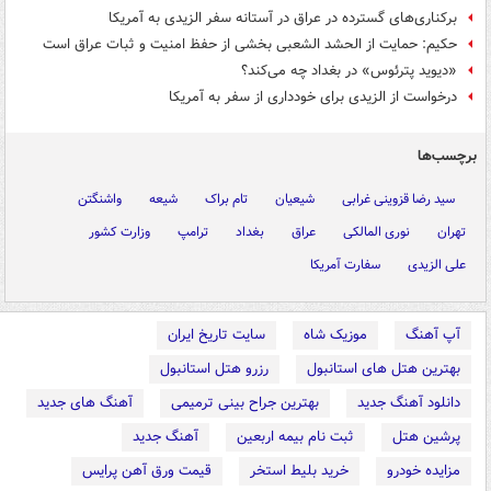
برکناری‌های گسترده در عراق در آستانه سفر الزیدی به آمریکا
حکیم: حمایت از الحشد الشعبی بخشی از حفظ امنیت و ثبات عراق است
«دیوید پترئوس» در بغداد چه می‌کند؟
درخواست از الزیدی برای خودداری از سفر به آمریکا
برچسب‌ها
سید رضا قزوینی غرابی
شیعیان
تام براک
شیعه
واشنگتن
تهران
نوری المالکی
عراق
بغداد
ترامپ
وزارت کشور
علی الزیدی
سفارت آمریکا
آپ آهنگ
موزیک شاه
سایت تاریخ ایران
بهترین هتل های استانبول
رزرو هتل استانبول
دانلود آهنگ جدید
بهترین جراح بینی ترمیمی
آهنگ های جدید
پرشین هتل
ثبت نام بیمه اربعین
آهنگ جدید
مزایده خودرو
خرید بلیط استخر
قیمت ورق آهن پرایس