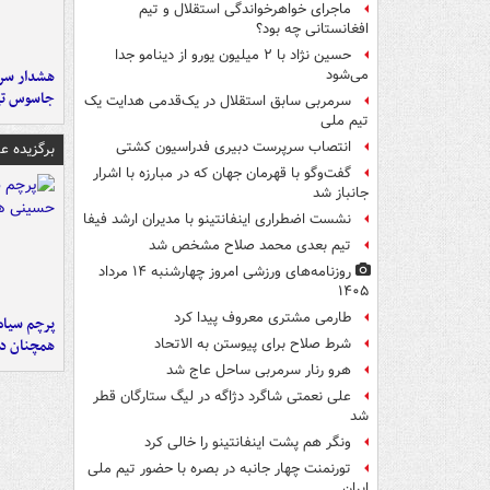
ماجرای خواهرخواندگی استقلال و تیم
افغانستانی چه بود؟
حسین نژاد با ۲ میلیون یورو از دینامو جدا
هشدار سرم
می‌شود
جاسوس تی
سرمربی سابق استقلال در یک‌قدمی هدایت یک
تیم ملی
انتصاب سرپرست دبیری فدراسیون کشتی
برگزیده 
گفت‌وگو با قهرمان جهان که در مبارزه با اشرار
جانباز شد
نشست اضطراری اینفانتینو با مدیران ارشد فیفا
تیم بعدی محمد صلاح مشخص شد
روزنامه‌های ورزشی امروز چهارشنبه ۱۴ مرداد
۱۴۰۵
طارمی مشتری معروف پیدا کرد
پرچم سیاه
همچنان در
شرط صلاح برای پیوستن به الاتحاد
هرو رنار سرمربی ساحل عاج شد
علی نعمتی شاگرد دژاگه در لیگ ستارگان قطر
شد
ونگر هم پشت اینفانتینو را خالی کرد
تورنمنت چهار جانبه در بصره با حضور تیم ملی
ایران