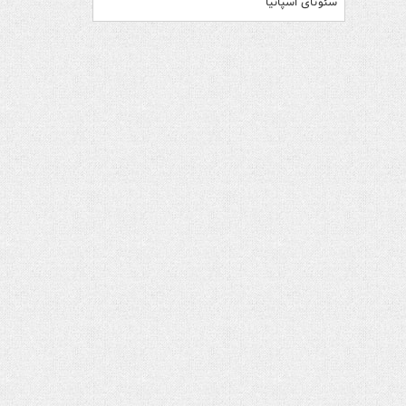
سئوتای اسپانیا