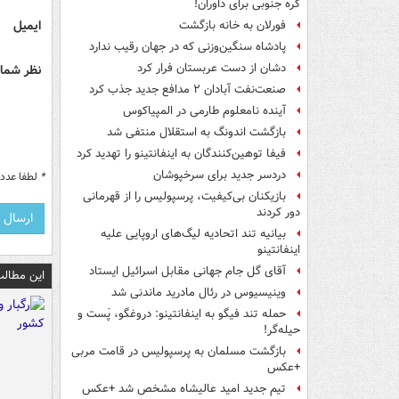
کره جنوبی برای داوران!
ایمیل
فورلان به خانه بازگشت
پادشاه سنگین‌وزنی که در جهان رقیب ندارد
دشان از دست عربستان فرار کرد
نظر شما 
صنعت‌نفت آبادان ۲ مدافع جدید جذب کرد
آینده نامعلوم طارمی در المپیاکوس
بازگشت اندونگ به استقلال منتفی شد
فیفا توهین‌کنندگان به اینفانتینو را تهدید کرد
دردسر جدید برای سرخپوشان
*
لطفا عدد م
بازیکنان بی‌کیفیت، پرسپولیس را از قهرمانی
دور کردند
بیانیه تند اتحادیه لیگ‌های اروپایی علیه
اینفانتینو
آقای گل جام جهانی مقابل اسرائیل ایستاد
این مطالب
وینیسیوس در رئال مادرید ماندنی شد
حمله تند فیگو به اینفانتینو: دروغگو، پَست‌ و
حیله‌گر!
بازگشت مسلمان به پرسپولیس در قامت مربی
+عکس
تیم جدید امید عالیشاه مشخص شد +عکس