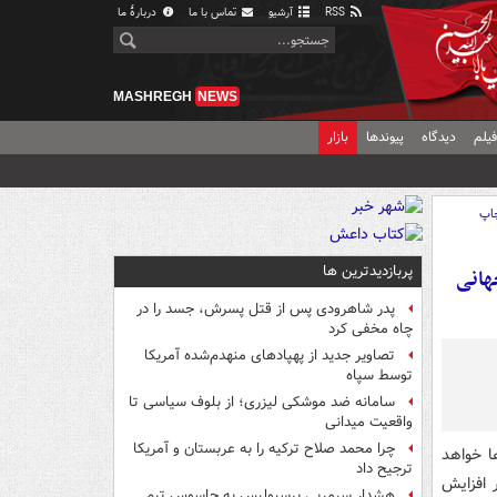
RSS
آرشیو
تماس با ما
دربارهٔ ما
MASHREGH
NEWS
یلم
دیدگاه
پیوندها
بازار
اپ
پربازدیدترین ها
هانی
پدر شاهرودی پس از قتل پسرش، جسد را در
چاه مخفی کرد
تصاویر جدید از پهپادهای منهدم‌شده آمریکا
توسط سپاه
سامانه ضد موشکی لیزری؛ از بلوف سیاسی تا
واقعیت میدانی
چرا محمد صلاح ترکیه را به عربستان و آمریکا
ابت‌ها خواهد
ترجیح داد
ر افزایش
هشدار سرمربی پرسپولیس به جاسوس تیم