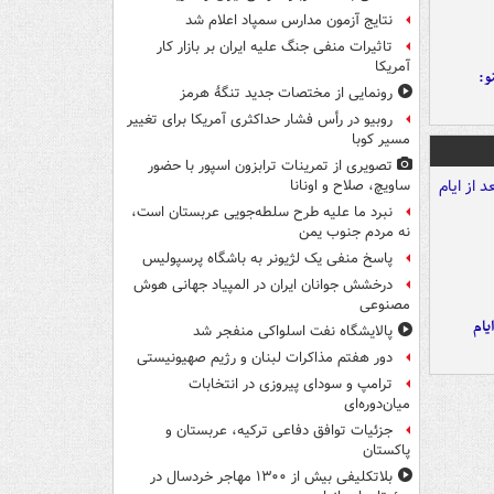
نتایج آزمون مدارس سمپاد اعلام شد
تاثیرات منفی جنگ علیه ایران بر بازار کار
آمریکا
و:
رونمایی از مختصات جدید تنگۀ هرمز
روبیو در رأس فشار حداکثری آمریکا برای تغییر
مسیر کوبا
تصویری از تمرینات ترابزون اسپور با حضور
ساویچ، صلاح و اونانا
نبرد ما علیه طرح سلطه‌جویی عربستان است،
نه مردم جنوب یمن
پاسخ منفی یک لژیونر به باشگاه پرسپولیس
درخشش جوانان ایران در المپیاد جهانی هوش
مصنوعی
یام
پالایشگاه نفت اسلواکی منفجر شد
دور هفتم مذاکرات لبنان و رژیم صهیونیستی
ترامپ و سودای پیروزی در انتخابات
میان‌دوره‌ای
جزئیات توافق دفاعی ترکیه، عربستان و
پاکستان
بلاتکلیفی بیش از ۱۳۰۰ مهاجر خردسال در