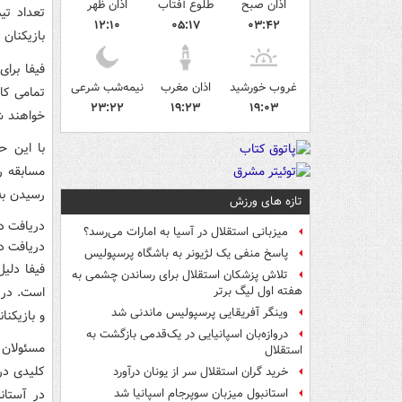
اذان صبح
طلوع آفتاب
اذان ظهر
تعداد تی
۱۲:۱۰
۰۵:۱۷
۰۳:۴۲
بازیکنان 
فیفا برا
غروب خورشید
اذان مغرب
نیمه‌شب شرعی
تمامی کا
۲۳:۲۲
۱۹:۲۳
۱۹:۰۳
خواهند ش
با این ح
مسابقه ر
رسیدن به
تازه های ورزش
دریافت د
میزبانی استقلال در آسیا به امارات می‌رسد؟
دریافت دو
پاسخ منفی یک لژیونر به باشگاه پرسپولیس
فیفا دلی
تلاش پزشکان استقلال برای رساندن چشمی به
است. در ق
هفته اول لیگ برتر
وینگر آفریقایی پرسپولیس ماندنی شد
و بازیکنا
دروازه‌بان اسپانیایی در یک‌قدمی بازگشت به
مسئولان 
استقلال
کلیدی در
خرید گران استقلال سر از یونان درآورد
در آستان
استانبول میزبان سوپرجام اسپانیا شد