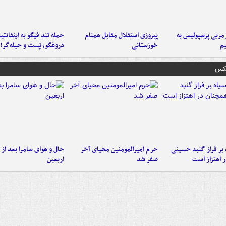
ربی پرسپولیس به
پیروزی استقلال مقابل همنام
حمله تند فیگو به اینفانتین
م
خوزستانی
دروغگو، پَست‌ و حیله‌گر!
عکس
 بر فراز گنبد حسینی
حرم امیرالمومنین محیای آخر
حال و هوای سامرا بعد از ا
 اهتزاز است
صفر شد
اربعین