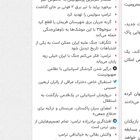
محرومیت
برخورد پراید با تیر برق ۲ فوتی بر جای گذاشت
ترامپ سوئیس را تهدید کرد
گربه جریان برق شهرستان فریمان را قطع کرد
ت جدید،
سوخو۳۵ با این موشک‌ها به ناوهای‌جنگی
ایی پاک
حمله می‌کند
تلگراف: جنگ علیه ایران ممکن است به یکی از
اشتباهات تاریخ تبدیل شود
کند، یک
ترامپ: فکر می‌کنم جنگ با ایران خیلی زود
ص امکان
پایان می‌یابد
درگیر شدن گردشگر اسپانیایی با نظامی
صهیونیست
استقبال خاص دخترک عراقی از زائران اربعین
حسینی
ان کرده
دروازه‌بان اسپانیایی در یک‌قدمی بازگشت به
استقلال
می‌دادند
امضای سران پاکستان، عربستان و ترکیه برای
«دفاع جمعی»
ازیکنان
افشاگری برادرزاده ترامپ: تمام تصمیم‌هایش از
روی ترس است
 مسابقه
واکنش بقائی به خیالبافی ترامپ
ی خواهد