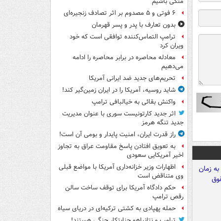
متکی باشیم
۶ فوتی و ۵ مصدوم بر اثر تصادف زنجیره‌ای
بدون تعارف با پدر و پسر قهرمان
ترامپ التماس‌کننده توافقی است که خود
ویران کرد
معادله محاصره در برابر محاصره را ادامه
می‌دهیم
تحریم‌های جدید ضد ایرانی آمریکا
شاید روسیه، آمریکا را در ایران زمین‌گیر کند!
واکنش بقائی به خیالبافی ترامپ
اثر جدید کارتونیست سوری با عنوان مدیریت
جدید تنگه هرمز
راز قدرت ایران، امنیت پایدار و بومی آن است!
به تعویق افتادن پاسخ مقاومت عراق به تجاوز
اخیر آمریکایی سعودی
اظهارات وزیر خزانه‌داری آمریکا با مواضع قبلی
وی متناقض است
حکم دادگاه آمریکا برای توقف ساخت سالن
رقص ترامپ
حمله پهپادی به کشتی ترکیه‌ای در دریای سیاه
ترامپ و نتانیاهو جنایتکار جنگی هستند!