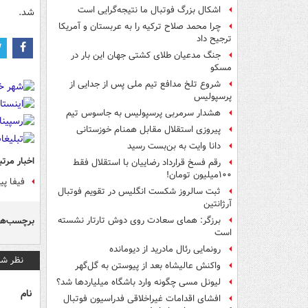
اشکال بزرگ فوتبال ما نتیجه‌گرایی است
شد.
چرا محمد صلاح ترکیه را به عربستان و آمریکا
ترجیح داد
جنگ مدعیان طلای کشتی جهان این بار در
مسکو
شروع تلخ مدافع تیم ملی پس از جدایی از
پرسپولیس
هشدار سرمربی پرسپولیس به جاسوس تیم
پیروزی استقلال مقابل همنام خوزستانی
دانا وایت به بن‌بست رسید
اخبار مرتب
رقم فسخ قرارداد رضاییان با استقلال فقط
۱۰۰میلیون تومان!
فیفا پی
ثبت سالروز شکست انگلیس در تقویم فوتبال
آرژانتین
برچسب‌ها
برزگر: همای سعادت روی دوش تارتار نشسته
است
رونمایی رئال مادرید از دیومانده
نظر شم
واکنش عالیشاه بعد از پیوستن به گل‌گهر
لیونل مسی چگونه وارد باشگاه میلیاردها شد؟
نام
افشای اقدامات غیراخلاقی فدراسیون فوتبال