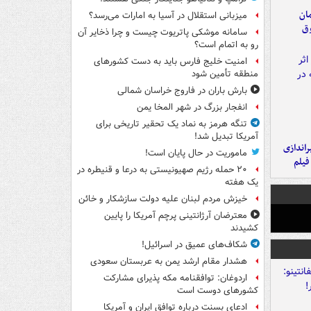
مان
میزبانی استقلال در آسیا به امارات می‌رسد؟
وق
سامانه موشکی پاتریوت چیست و چرا ذخایر آن
رو به اتمام است؟
امنیت خلیج فارس باید به دست کشورهای
منطقه تأمین شود
بارش باران در فاروج خراسان شمالی
انفجار بزرگ در شهر المخا یمن
تنگه هرمز به نماد یک تحقیر تاریخی برای
آمریکا تبدیل شد!
یراندازی
ماموریت در حال پایان است!
فیلم
۲۰ حمله رژیم صهیونیستی به درعا و قنیطره در
یک هفته
خیزش مردم لبنان علیه دولت سازشکار و خائن
معترضان آرژانتینی پرچم آمریکا را پایین
کشیدند
شکاف‌های عمیق در اسرائیل!
هشدار مقام ارشد یمن به عربستان سعودی
اردوغان: توافقنامه مکه پذیرای مشارکت
کشورهای دوست است
ادعای بسنت درباره توافق ایران و آمریکا