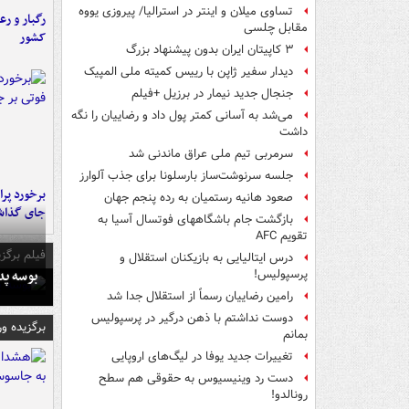
تساوی میلان و اینتر در استرالیا/ پیروزی یووه
رگبار و رع
مقابل چلسی
کشور
۳ کاپیتان ایران بدون پیشنهاد بزرگ
دیدار سفیر ژاپن با رییس کمیته ملی المپیک
جنجال جدید نیمار در برزیل +فیلم
می‌شد به آسانی کمتر پول داد و رضاییان را نگه
داشت
سرمربی تیم ملی عراق ماندنی شد
جلسه سرنوشت‌ساز بارسلونا برای جذب آلوارز
صعود هانیه رستمیان به رده پنجم جهان
جای گذا
بازگشت جام باشگاههای فوتسال آسیا به
تقویم AFC
فیلم برگزی
درس ایتالیایی‌ به بازیکنان استقلال و
بوسه‌ پ
پرسپولیس!
رامین رضاییان رسماً از استقلال جدا شد
دوست نداشتم با ذهن درگیر در پرسپولیس
برگزیده و
بمانم
تغییرات جدید یوفا در لیگ‌های اروپایی
دست رد وینیسیوس به حقوقی هم سطح
رونالدو!