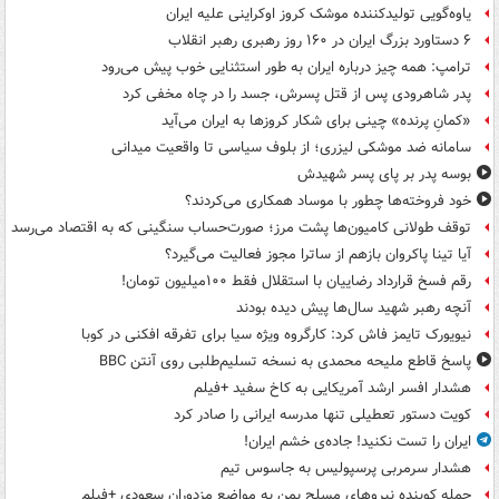
یاوه‌گویی تولیدکننده موشک کروز اوکراینی علیه ایران
۶ دستاورد بزرگ ایران در ۱۶۰ روز رهبری رهبر انقلاب
ترامپ: همه چیز درباره ایران به طور استثنایی خوب پیش می‌رود
پدر شاهرودی پس از قتل پسرش، جسد را در چاه مخفی کرد
«کمانِ پرنده» چینی برای شکار کروزها به ایران می‌آید
سامانه ضد موشکی لیزری؛ از بلوف سیاسی تا واقعیت میدانی
بوسه‌ پدر بر پای پسر شهیدش
خود فروخته‌ها چطور با موساد همکاری می‌کردند؟
توقف طولانی کامیون‌ها پشت مرز؛ صورت‌حساب سنگینی که به اقتصاد می‌رسد
آیا تینا پاکروان بازهم از ساترا مجوز فعالیت می‌گیرد؟
رقم فسخ قرارداد رضاییان با استقلال فقط ۱۰۰میلیون تومان!
آنچه رهبر شهید سال‌ها پیش دیده بودند
نیویورک تایمز فاش کرد: کارگروه ویژه سیا برای تفرقه افکنی در کوبا
پاسخ قاطع ملیحه محمدی به نسخه تسلیم‌طلبی روی آنتن BBC
هشدار افسر ارشد آمریکایی به کاخ سفید +فیلم
کویت دستور تعطیلی تنها مدرسه ایرانی را صادر کرد
ایران را تست نکنید! جاده‌ی خشم ایران!
هشدار سرمربی پرسپولیس به جاسوس تیم
حمله کوبنده نیروهای مسلح یمن به مواضع مزدوران سعودی +فیلم