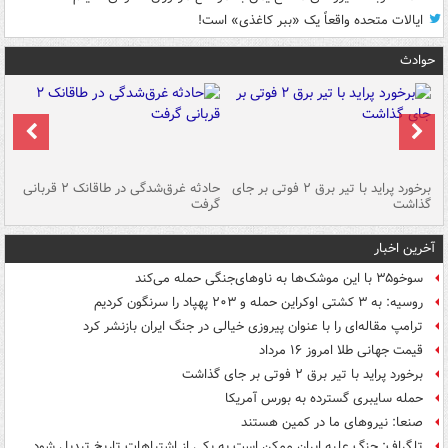
ایالات متحده واقعاً یک «ببر کاغذی» است!
حوادث
برخورد پراید با تیر برق ۲ فوتی بر جای
حادثه غرق‌شدگی در طاقانک ۲ قربانی
پد
گذاشت
گرفت
جس
آخرین اخبار
سوخو۳۵ با این موشک‌ها به ناوهای‌جنگی حمله می‌کند
روسیه: به ۳ کشتی اوکراین حمله و ۲۰۳ پهپاد را سرنگون کردیم
ترامپ مقاله‌ای را با عنوان پیروزی خیالی در جنگ ایران بازنشر کرد
قیمت جهانی طلا امروز ۱۶ مرداد
برخورد پراید با تیر برق ۲ فوتی بر جای گذاشت
حمله سایبری گسترده به بورس آمریکا
صنعا: نیروهای ما در کمین‌ هستند
تلگراف: جنگ علیه ایران ممکن است به یکی از اشتباهات تاریخ تبدیل شود