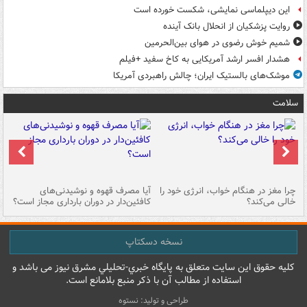
این دیپلماسی نمایشی، شکست خورده است
روایت پزشکیان از انحلال بانک آینده
شمیم خوش رضوی در هوای بین‌الحرمین
هشدار افسر ارشد آمریکایی به کاخ سفید +فیلم
موشک‌های بالستیک ایران؛ چالش راهبردی آمریکا
سلامت
ت
چرا مغز در هنگام خواب، انرژی خود را
آیا مصرف قهوه و نوشیدنی‌های
چر
خالی می‌کند؟
کافئین‌دار در دوران بارداری مجاز است؟
می
نسخه دسکتاپ
کليه حقوق اين سايت متعلق به پایگاه خبري-تحليلي مشرق نيوز می باشد و
استفاده از مطالب آن با ذکر منبع بلامانع است.
طراحی و تولید: نستوه