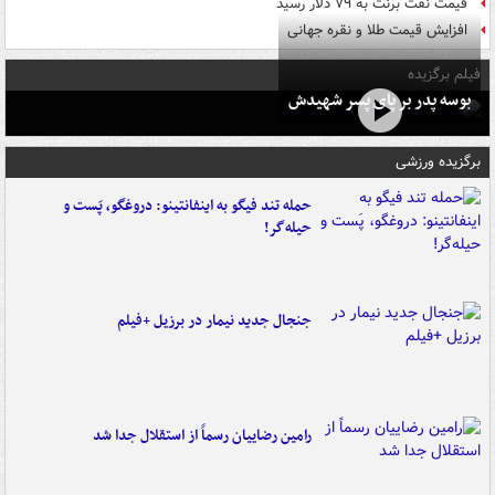
قیمت نفت برنت به ۷۹ دلار رسید
افزایش قیمت طلا و نقره جهانی
فیلم برگزیده
بوسه‌ پدر بر پای پسر شهیدش
برگزیده ورزشی
حمله تند فیگو به اینفانتینو: دروغگو، پَست‌ و
حیله‌گر!
جنجال جدید نیمار در برزیل +فیلم
رامین رضاییان رسماً از استقلال جدا شد