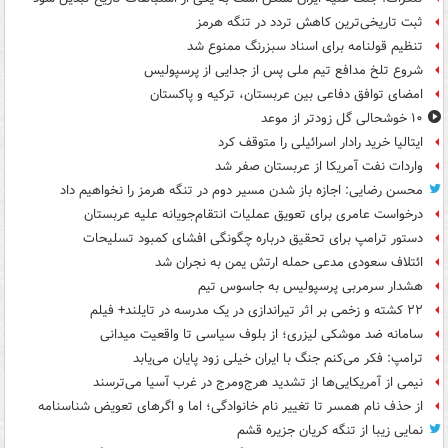
ثبت تاریخی‌ترین کاهش تردد در تنگه هرمز
تنظیم قولنامه برای اسناد سبزرنگ ممنوع شد
شروع تلخ مدافع تیم ملی پس از جدایی از پرسپولیس
امضای توافق دفاعی بین عربستان، ترکیه و پاکستان
۱۰ خوشحالی گل زودتر از موعد
ایتالیا خرید رادار اسرائیلی را متوقف کرد
واردات نفت آمریکا از عربستان صفر شد
محسن رضایی: اجازه باز شدن مسیر دوم در تنگه هرمز را نخواهیم داد
درخواست عامری برای تعویق عملیات انتقام‌جویانه علیه عربستان
دستور ترامپ برای تحقیق درباره چگونگی افشای کمبود تسلیحات
ائتلاف سعودی مدعی حمله ارتش یمن به نجران شد
هشدار سرمربی پرسپولیس به جاسوس تیم
۲۲ کشته و زخمی بر اثر تیراندازی در یک مدرسه در تایلند+ فیلم
سامانه ضد موشکی لیزری؛ از بلوف سیاسی تا واقعیت میدانی
ترامپ: فکر می‌کنم جنگ با ایران خیلی زود پایان می‌یابد
نیمی از آمریکایی‌ها از تشدید هرج‌ومرج در غرب آسیا می‌ترسند
از حذف نام همسر تا تغییر نام خانوادگی؛ اما و اگرهای تعویض شناسنامه
نمایی زیبا از تنگه کریان جزیره قشم