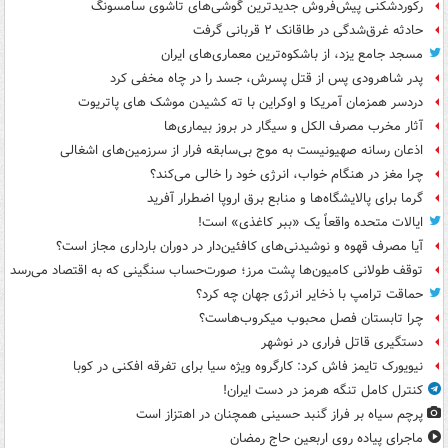
رکوردشکنی پیش‌فروش جدیدترین گوشی‌های تاشوی سامسونگ
حادثه غرق‌شدگی در طاقانک ۲ قربانی گرفت
مسجد جامع یزد، از باشکوه‌ترین معماری‌های ایران
پدر شاهرودی پس از قتل پسرش، جسد را در چاه مخفی کرد
دردسر همزمان آمریکا و اوکراین با ته کشیدن موشک های پاتریوت
آثار مخرب مصرف الکل و سیگار در بروز بیماری‌ها
اذعان رسانه صهیونیست به موج بی‌سابقه فرار از سرزمین‌های اشغالی
چرا مغز در هنگام خواب، انرژی خود را خالی می‌کند؟
گرما برای پالایشگاه‌ها و منابع برق اروپا اضطرار آفرید
ایالات متحده واقعاً یک «ببر کاغذی» است!
آیا مصرف قهوه و نوشیدنی‌های کافئین‌دار در دوران بارداری مجاز است؟
توقف طولانی کامیون‌ها پشت مرز؛ صورت‌حساب سنگینی که به اقتصاد می‌رسد
حماقت ترامپ با ذخایر انرژی جهان چه کرد؟
چرا تابستان فصل محبوب میکروب‌هاست؟
دستگیری قاتل فراری در نوشهر
نیویورک تایمز فاش کرد: کارگروه ویژه سیا برای تفرقه افکنی در کوبا
کنترل کامل تنگه هرمز در دست ایران!
پرچم سیاه بر فراز گنبد حسینی همچنان در اهتزاز است
ماجرای پیاده روی اربعین حاج رمضان