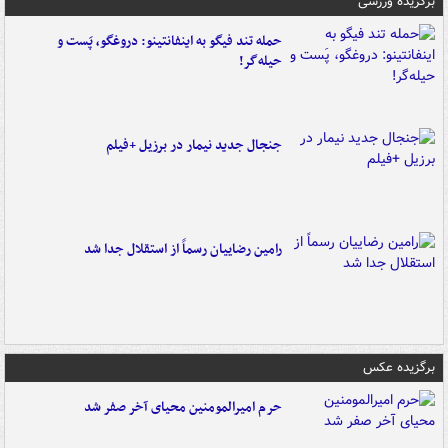
برگزیده ورزشی
حمله تند فیگو به اینفانتینو: دروغگو، پَست‌ و
حیله‌گر!
جنجال جدید نیمار در برزیل +فیلم
رامین رضاییان رسماً از استقلال جدا شد
برگزیده عکس
حرم امیرالمومنین محیای آخر صفر شد