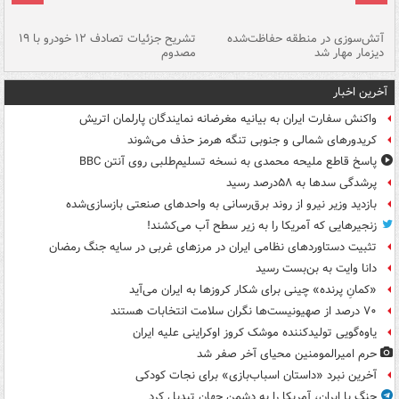
تصادف مرگبار در محور اهواز–شوش ۲
آتش‌سوزی در منطقه حفاظت‌شده
تشریح جزئیات تصادف ۱۲ خودرو با ۱۹
پا
دیزمار مهار شد
مصدوم
آخرین اخبار
واکنش سفارت ایران به بیانیه مغرضانه نمایندگان پارلمان اتریش
کریدورهای شمالی و جنوبی تنگه هرمز حذف می‌شوند
پاسخ قاطع ملیحه محمدی به نسخه تسلیم‌طلبی روی آنتن BBC
پرشدگی سدها به ۵۸درصد رسید
بازدید وزیر نیرو از روند برق‌رسانی به واحدهای صنعتی بازسازی‌شده
زنجیرهایی که آمریکا را به زیر سطح آب می‌کشند!
تثبیت دستاوردهای نظامی ایران در مرزهای غربی در سایه جنگ رمضان
دانا وایت به بن‌بست رسید
«کمانِ پرنده» چینی برای شکار کروزها به ایران می‌آید
۷۰ درصد از صهیونیست‌ها نگران سلامت انتخابات هستند
یاوه‌گویی تولیدکننده موشک کروز اوکراینی علیه ایران
حرم امیرالمومنین محیای آخر صفر شد
آخرین نبرد «داستان اسباب‌بازی» برای نجات کودکی
جنگ با ایران، آمریکا را به دشمن جهان تبدیل کرد