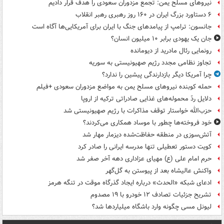
نیروهای مسلح یمن: تجمع مزدوران سعودی را هدف قرار دادیم
۶ دستاورد بزرگ ایران در ۱۶۰ روز رهبری رهبر انقلاب
جانسون: ترامپ از پیامدهای جنگ با ایران برای آمریکایی‌ها آگاه است
جان یک یهودی برابر ۱۰ میلیون انسان؟
رونمایی رئال مادرید از دیومانده
تجاوز نظامی مجدد رژیم صهیونیستی به سوریه
چرا آمریکا دیگر بازدارندگی پیشین را ندارد؟
حمله کوبنده نیروهای مسلح یمن به مواضع مزدوران سعودی +فیلم
دلایل ردّ محموله‌های غذایی صادراتی ترکیه از اروپا
حزب‌الله خواستار توقف مذاکرات با رژیم صهیونیستی شد
خود فروخته‌ها چطور با موساد همکاری می‌کردند؟
آتش‌سوزی در منطقه حفاظت‌شده دیزمار مهار شد
کویت دستور تعطیلی تنها مدرسه ایرانی را صادر کرد
حرم امام علی (ع) مهیای عزاداری دهه آخر صفر شد
واکنش عالیشاه بعد از پیوستن به گل‌گهر
ادعای شبکه «الحدث» درباره ایجاد گذرگاه موقت در تنگه هرمز
تشریح جزئیات تصادف ۱۲ خودرو با ۱۹ مصدوم
لیونل مسی چگونه وارد باشگاه میلیاردها شد؟