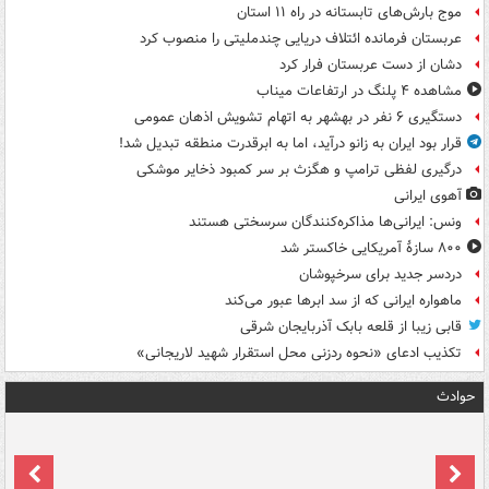
موج بارش‌های تابستانه در راه ۱۱ استان
عربستان فرمانده ائتلاف دریایی چندملیتی را منصوب کرد
دشان از دست عربستان فرار کرد
مشاهده ۴ پلنگ در ارتفاعات میناب
دستگیری ۶ نفر در بهشهر به اتهام تشویش اذهان عمومی
قرار بود ایران به زانو درآید، اما به ابرقدرت منطقه تبدیل شد!
درگیری لفظی ترامپ و هگزث بر سر کمبود ذخایر موشکی
آهوی ایرانی
ونس: ایرانی‌ها مذاکره‌کنندگان سرسختی هستند
۸۰۰ سازۀ آمریکایی خاکستر شد
دردسر جدید برای سرخپوشان
ماهواره ایرانی که از سد ابرها عبور می‌کند
قابی زیبا از قلعه بابک آذربایجان شرقی
تکذیب ادعای «نحوه ردزنی محل استقرار شهید لاریجانی»
حوادث