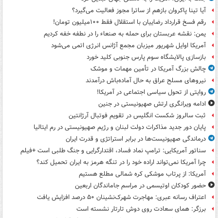
آیا تینا پاکروان بازهم از ساترا مجوز فعالیت می‌گیرد؟
رقم فسخ قرارداد رضاییان با استقلال فقط ۱۰۰میلیون تومان!
یمن: نقشه عربستان برای حمله به صنعاء را در نطفه خفه کردیم
آمریکا اوایل شهریور میزبان مجمع آژانس انرژی اتمی می‌شود
بازسازی پالایشگاه سوم پارس جنوبی کلید خورد
چالش بزرگ آمریکا در تأمین مهمات و موشک
نیروهای مسلح عراق به حال آماده‌باش درآمدند
روایتی از تحول سیاسی اجتماعی در آمریکا!
ادامه ویرانگری ارتش صهیونیستی در جنین
ثبت سالروز شکست انگلیس در تقویم فوتبال آرژانتین
پایان دور جدید مذاکرات دولت لبنان و رژیم صهیونیستی در رم ایتالیا
درماندگی صهیونیست‌ها در برابر استراتژی و قدرت ایران
سناتور آمریکایی: ترامپ نماد فساد، اقتدارگرایی و جنگ طلبی است +فیلم
چرا آمریکا نمی‌تواند اراده خود را در تنگه هرمز به ایران تحمیل کند؟
آمریکا: از پرتاب موشکی کره شمالی مطلع هستیم
حضور کودکان اوتیسمی در مراسم جاماندگان اربعین
اعتراف رسانه عبری: مهاجرت شهرک‌نشینان ۵۰ درصد افزایش یافت
برزگر: همای سعادت روی دوش تارتار نشسته است