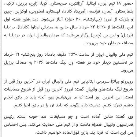
حضور ۱۸ تیم ایران، ایتالیا، آرژانتین، صربستان، کوبا، ژاپن، برزیل، ترکیه،
بلغارستان، آلمان، فرانسه، آمریکا، کانادا، لهستان، اسلوونی، اوکراین، چین
و بلژیک از امروز (چهارشنبه، ۲۰ خراد) آغاز می‌شود. دیدارهای هفته اول
این رقابت‌ها از ۲۰ تا ۲۴ خرداد سال جاری به میزبانی اوتاوا (کانادا)، برزیلیا
(برزیل) و لین یی (چین) برگزار می‌شود که مردان والیبال ایران در برزیلیا به
مصاف حریفان خود می‌روند.
تیم ملی والیبال ایران از ساعت ۲:۳۰ دقیقه بامداد روز پنج‌شنبه ۲۱ خرداد
در نخستین دیدار خود در هفته اول لیگ ملت‌ها ۲۰۲۶ به مصاف برزیل
می‌رود.
روبروتو پیاتزا سرمربی ایتالیایی تیم ملی والیبال ایران در آخرین روز قبل از
شروع لیگ ملت‌های والیبال گفت: امروز آخرین روز قبل از شروع مسابقات
است، این آخرین روز است که ما می‌توانیم روی آنجه باید در بازی انجام
دهیم تمرکز کنیم. دوست دارم بگویم که باید آن را در بازی اجرا کنیم.
وی گفت: سالن آماده است و جو مسابقات هم خوب است. رئیس
فدراسیون والیبال همراه ماست و از تیم ملی حمایت می‌کند. پس احساس
من این است که فردا یک بازی فوق‌العاده خواهیم داشت.