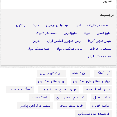
تصاویر
برچسب‌ها
محمدباقر قالیباف
آسیا
سید عباس عراقچی
امارات
پنتاگون
خلیج فارس
کویت
خلیج‌فارس
محمد باقر قالیباف
رئیس‌جمهور آمریکا
ارتش جمهوری اسلامی ایران
بحرین
سیدعباس عراقچی
نیروی هوافضای سپاه
حمله موشکی سپاه
حمله موشکی ایران
آپ آهنگ
موزیک شاه
سایت تاریخ ایران
بهترین هتل های استانبول
رزرو هتل استانبول
دانلود آهنگ جدید
بهترین جراح بینی ترمیمی
آهنگ های جدید
پرشین هتل
ثبت نام بیمه اربعین
آهنگ جدید
مزایده خودرو
خرید بلیط استخر
قیمت ورق آهن پرایس
فروشنده مواد شیمیایی