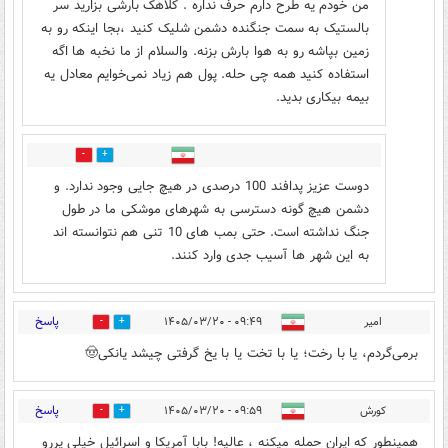
من خودم یه طرح دارم حرف نداره . کلاهک بارشی بزارید سر
بالستیک به سمت جنگنده دشمن شلیک کنید ،بجا اینکه رو به
زمین بپاشه رو به هوا بارش بزنه. والسلام از ما نخبه ها اگه
استفاده کنید همه چی حله. پول هم زیاد نمی‌خوایم معادل یه
بیمه بیکاری بدید.
0
0
دوست عزیز پدافند 100 درصدی در هیچ جایی وجود ندارد. و
دشمن هیچ گونه دسترسی به شهرهای موشکی ما در طول
جنگ نداشته است. حتی بمب های 10 تنی هم نتوانسته اند
به این شهر ها آسیب جدی وارد کنند.
پاسخ
امیر
۰۹:۴۹ - ۱۴۰۵/۰۳/۲۰
0
0
برمی‌گردم، یا با رخت؛ یا با تخت یا با یخ گرفتی چیشد یانکی🤠
پاسخ
کورش
۰۹:۵۹ - ۱۴۰۵/۰۳/۲۰
0
0
همینطور که ایران حمله میکنه ، عالیه! بابا آمریکا و اسرائیل خیلی پررو