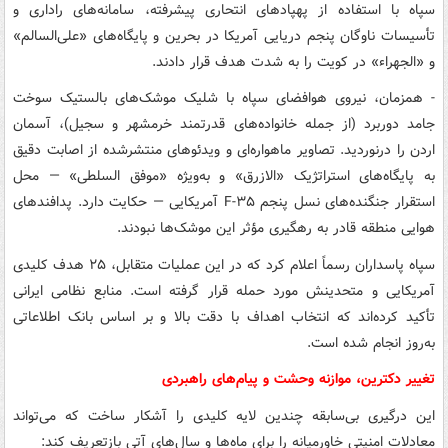
سپاه با استفاده از پهپادهای انتحاری پیشرفته، سامانه‌های راداری و
تأسیسات ناوگان پنجم دریایی آمریکا در بحرین و پایگاه‌های «علی‌السالم»
و «الجهراء» در کویت را به شدت هدف قرار دادند.
- همزمان، نیروی هوافضای سپاه با شلیک موشک‌های بالستیک سوخت
جامد دوربرد (از جمله خانواده‌های قدرتمند خرمشهر و سجیل)، آسمان
اردن را درنوردید. تصاویر ماهواره‌ای و ویدئوهای منتشرشده از اصابت دقیق
به پایگاه‌های استراتژیک «الازرق» و به‌ویژه «موفق السلطی» — محل
استقرار جنگنده‌های نسل پنجم F-۳۵ آمریکایی — حکایت دارد. پدافندهای
هوایی منطقه قادر به رهگیری مؤثر این موشک‌ها نبودند.
سپاه پاسداران رسماً اعلام کرد که در این عملیات متقابل، ۲۵ هدف کلیدی
آمریکایی و متحدینش مورد حمله قرار گرفته است. منابع نظامی ایرانی
تأکید کرده‌اند که انتخاب اهداف با دقت بالا و بر اساس بانک اطلاعاتی
به‌روز انجام شده است.
تغییر دکترین، موازنه وحشت و پیام‌های راهبردی
این درگیری بی‌سابقه چندین لایه کلیدی را آشکار ساخت که می‌تواند
معادلات امنیتی خاورمیانه را برای ماه‌ها و سال‌های آتی بازتعریف کند: