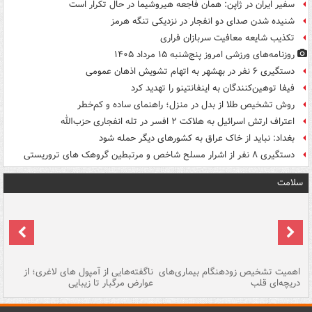
سفیر ایران در ژاپن: همان فاجعه هیروشیما در حال تکرار است
شنیده شدن صدای دو انفجار در نزدیکی تنگه هرمز
تکذیب شایعه معافیت سربازان فراری
روزنامه‌های ورزشی امروز پنج‌شنبه ۱۵ مرداد ۱۴۰۵
دستگیری ۶ نفر در بهشهر به اتهام تشویش اذهان عمومی
فیفا توهین‌کنندگان به اینفانتینو را تهدید کرد
روش تشخیص طلا از بدل در منزل؛ راهنمای ساده و کم‌خطر
اعتراف ارتش اسرائیل به هلاکت ۲ افسر در تله انفجاری حزب‌الله
بغداد: نباید از خاک عراق به کشورهای دیگر حمله شود
دستگیری ۸ نفر از اشرار مسلح شاخص و مرتبطین گروهک های تروریستی
سلامت
اهمیت تشخیص زودهنگام بیماری‌های
ناگفته‌هایی از آمپول های لاغری؛ از
دریچه‌ای قلب
عوارض مرگبار تا زیبایی
تا