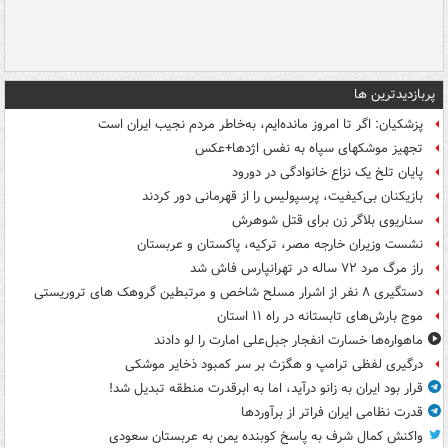
پربازدیدترین ها
پزشکیان: اگر تا امروز مانده‌ایم، به‌خاطر مردم نجیب ایران است
تجهیز موشکهای سپاه به نفس اژدها+عکس
پایان تلخ یک نزاع خانوادگی در دورود
بازیکنان بی‌کیفیت، پرسپولیس را از قهرمانی دور کردند
سناریوی بلاگر زن برای قتل شوهرش
نشست وزیران خارجه مصر، ترکیه، پاکستان و عربستان
راز مرگ مرد ۷۲ ساله در تهرانپارس فاش شد
دستگیری ۸ نفر از اشرار مسلح شاخص و مرتبطین گروهک های تروریستی
موج بارش‌های تابستانه در راه ۱۱ استان
ماهواره‌ها خسارت انفجار جبل‌علی امارت را لو دادند
درگیری لفظی ترامپ و هگزث بر سر کمبود ذخایر موشکی
قرار بود ایران به زانو درآید، اما به ابرقدرت منطقه تبدیل شد!
قدرت نظامی ایران فراتر از برآوردها
واکنش کمال شرف به پاسخ کوبنده یمن به عربستان سعودی