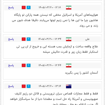
پاسخ
۱۲:۱۸ - ۱۴۰۵/۰۳/۲۰
0
3
هواپیماهای آمریکا و اسرائیل مخفی که‌ نيستن همه پارکن تو پایگاه
هاشون چرا ما این ها را نمی زنیم اونها می‌یابند دقیقا هدف شون می
زنند و می روند
پاسخ
علی
۱۲:۳۴ - ۱۴۰۵/۰۳/۲۰
0
0
علاج واقعه ساخت و ازمایش بمب هسته ایی و خروج از ان پی تی
استکبار فقط زبان زور و قدرت حالیش میشه
پاسخ
۱۲:۴۴ - ۱۴۰۵/۰۳/۲۰
0
2
آسمان کشور را پس بگیرید
پاسخ
۱۳:۱۴ - ۱۴۰۵/۰۳/۲۰
0
1
فقط و فقط مجازات قصاص سران تروريستی و قاتل دو رژيم کثيف
صهيونيستی و آمريکا راه حل است و مطمئنا دنيا از ما سپاسگزار خواهد
اگر چنين انتقام به حقی محقق شود.