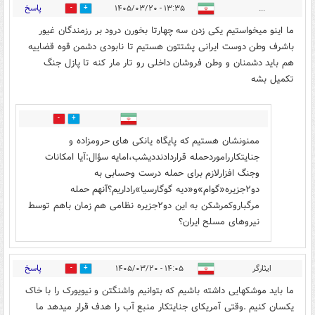
پاسخ
۱۳:۳۵ - ۱۴۰۵/۰۳/۲۰
...
0
2
ما اینو میخواستیم یکی زدن سه چهارتا بخورن درود بر رزمندگان غیور
باشرف وطن دوست ایرانی پشتتون هستیم تا نابودی دشمن قوه قضاییه
هم باید دشمنان و وطن فروشان داخلی رو تار مار کنه تا پازل جنگ
تکمیل بشه
0
0
ممنونشان هستیم که پایگاه یانکی های حرومزاده و
جنایتکارراموردحمله قراردادنددیشب،امایه سؤال:آیا امکانات
وجنگ افزارلازم برای حمله درست وحسابی به
دو۲جزیره«گوام»و«دیه گوگارسیا»راداریم؟آنهم حمله
مرگباروکمرشکن به این دو۲جزیره نظامی هم زمان باهم توسط
نیروهای مسلح ایران؟
پاسخ
ایثارگر
۱۴:۰۵ - ۱۴۰۵/۰۳/۲۰
0
0
ما باید موشکهایی داشته باشیم که بتوانیم واشنگتن و نیویورک را با خاک
یکسان کنیم .وقتی آمریکای جنایتکار منبع آب را هدف قرار میدهد ما