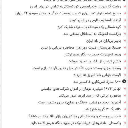
روایت گاردین از «دیپلماسی کودکستانی» ترامپ در برابر ایران
بسیج تمام ظرفیت‌ها برای تعیین وضعیت دیگر خلبانان سوخو ۲۴ ایران
آینده نامعلوم طارمی در المپیاکوس
کره شمالی یک موشک بالستیک شلیک کرد
بازگشت اندونگ به استقلال منتفی شد
پاییز پرباران در راه ایران
صنعا: عربستان قدرت دور زدن محاصره دریایی را ندارد
ورود تجهیزات جدید به یگان‌های ارتش
خشم ترامپ از افشای کمبود موشک
رسانه صهیونیست: حزب الله در حال تغییر قواعد بازی است
قیمت جهانی طلا امروز ۱۵ مرداد
۸۰۰ سازۀ آمریکایی خاکستر شد
تهاتر ۱۶۷۳ میلیارد تومان از اموال شرکت‌های تراستی
ماهواره ایرانی که از سد ابرها عبور می‌کند
آجورلو: ایجاد دوقطبی «جنگ و صلح‌» بازی دشمن است
کالابرگ ۳ گروه شارژ شد
طلاسی چیست و چه خدماتی به کاربران بازار طلا ارائه می‌دهد؟
پاکستان: تلاش‌های دیپلماتیک در مورد تنگه هرمز ادامه دارد