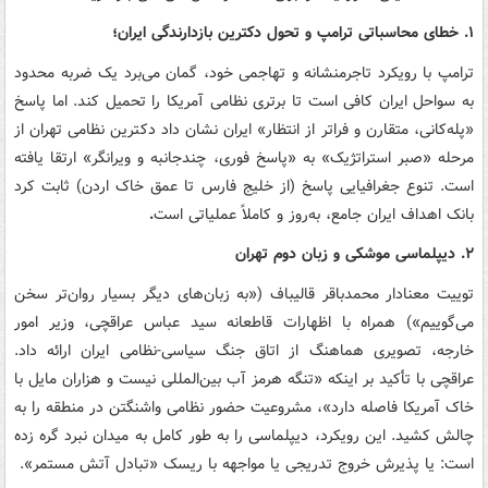
۱. خطای محاسباتی ترامپ و تحول دکترین بازدارندگی ایران؛
ترامپ با رویکرد تاجرمنشانه و تهاجمی خود، گمان می‌برد یک ضربه محدود
به سواحل ایران کافی است تا برتری نظامی آمریکا را تحمیل کند. اما پاسخ
«پله‌کانی، متقارن و فراتر از انتظار» ایران نشان داد دکترین نظامی تهران از
مرحله «صبر استراتژیک» به «پاسخ فوری، چندجانبه و ویرانگر» ارتقا یافته
است. تنوع جغرافیایی پاسخ (از خلیج فارس تا عمق خاک اردن) ثابت کرد
بانک اهداف ایران جامع، به‌روز و کاملاً عملیاتی است
.
۲. دیپلماسی موشکی و زبان دوم تهران
توییت معنادار محمدباقر قالیباف («به زبان‌های دیگر بسیار روان‌تر سخن
می‌گوییم») همراه با اظهارات قاطعانه سید عباس عراقچی، وزیر امور
خارجه، تصویری هماهنگ از اتاق جنگ سیاسی-نظامی ایران ارائه داد.
عراقچی با تأکید بر اینکه «تنگه هرمز آب بین‌المللی نیست و هزاران مایل با
خاک آمریکا فاصله دارد»، مشروعیت حضور نظامی واشنگتن در منطقه را به
چالش کشید. این رویکرد، دیپلماسی را به طور کامل به میدان نبرد گره زده
است: یا پذیرش خروج تدریجی یا مواجهه با ریسک «تبادل آتش مستمر».