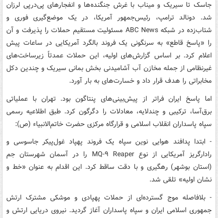
جاسک تا سیریک و میناب با غرش جنگنده‌ها و انفجارهای پی‌درپی لرزان
شد. دونالد ترامپ، رئیس‌جمهور آمریکا، در یک موضع‌گیری فوری و
شتاب‌زده در شبکه ABC News مسئولیت مستقیم حملات را پذیرفت و آن
را «پاسخ قاطع» به سرنگونی یک فروند بالگرد آمریکایی در ساعات پیش
اعلام کرد. بر اساس گزارش‌های اولیه، این حملات عمدتاً زیرساخت‌های
غیرنظامی از جمله مخازن آب آشامیدنی بخش بمانی سیریک و چندین دکل
مخابراتی را هدف قرار داد و خسارت‌های به بار آورد.
اما پاسخ ایران فراتر از پیش‌بینی‌های پنتاگون بود. تهران با عملیاتی
برق‌آسا، ترکیبی و چندلایه، معادلات را دگرگون کرد. طبق اطلاعیه رسمی
سپاه پاسداران انقلاب اسلامی و قرارگاه مرکزی حضرت خاتم‌الانبیاء (ص):
- ابتدا پدافند هوایی نوین سپاه یک فروند پهپاد غول‌پیکر جاسوسی و
رادارگریز آمریکایی از نوع MQ-۹ Reaper را در آسمان شهرستان جم
(استان بوشهر) رهگیری و با دقت ساقط کرد. این اقدام به عنوان «خط و
نشان اولیه» تلقی شد.
- بلافاصله موج گسترده‌ای از حملات پهپادی و موشکی مشترک ارتش
جمهوری اسلامی ایران و سپاه پاسداران آغاز گردید. نیروی دریایی ارتش و