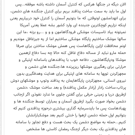
الان دیگه در جنگها هرکس که کنترل آسمان داشته باشه موفقه...پس
اول ما باید به سمت ساخت پدافند بریم برای کنترل جنگنده های دشمن،
برای انهدامشون اونوقتی که ما بتونیم آسمان را کنترل خود دربیاریم یعنی
اینکه نزاریم کوچکترین جنبنده ای وارد کشور بشه عملا یعنی آمریکا
نمیتونه بیاد تاسیسات موشکی فرودگاهامون و و و ...رو بزنه ،ما این
سالها موشک ساختیم پایگاه موشکی ساختیم اما از یه جیزغافل موندیم و
اونم محافظت ازاین پایگاهاست پس همش موشک ساختن برای صرفا
حمله مارو نباید از مساله دفاع غافل کنه حالا چه بسا دفاع ازهمین
موشکا ودپایگاهاشون.. دفاعه خوب با پدافندهای باسامانه اپتیکی و
حرارتی برای رهگیری موشکها ریزپرنده ها،جنگنده های دشمن و
مجهزکردن توپها به سامانه های اپتیکی برای هدایت وهدفگیری بدون
نیروی انسانی، مجهزکردن پایگاهایمان به پدافند وتوپ و موشکهای دوش
پرتاب،ساخت رادار (رادار مکمل پدافنده) و بعد ساخت موشک ،دشمن
ازطریق دریا و زمینی حرفی برای گفتن جلوی ما ندارد نفوذی اگر ازجانب
دشمن بخواد صورت بگیرد ازطریق آسمان و بمباران توسط جنگنده ها و
پهبادهاست پس ما بایدسرمایه گذاری بیشتری درحوزه پدافندی کنیم که
بتوانیم اول حمله دشمن ازهوا را خنثی کنیم بعد موشکبارانشان
کنیم...حمله به مواضع دشمن یک بحث هست و دفع تجاوز با سامانه
های پدافنذی یک بحث دیگر ازجنگ رمضان کاستی ها مشخص