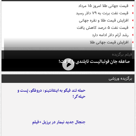
قیمت جهانی طلا امروز ۱۵ مرداد
قیمت نفت برنت به ۷۹ دلار رسید
افزایش قیمت طلا و نقره جهانی
قیمت نفت ۵ درصد کاهش یافت
رشد آرام دلار ادامه دارد
افزایش قیمت جهانی طلا
فیلم برگزیده
صاعقه جان فوتبالیست تایلندی را گرفت!
برگزیده ورزشی
حمله تند فیگو به اینفانتینو: دروغگو، پَست‌ و
حیله‌گر!
جنجال جدید نیمار در برزیل +فیلم