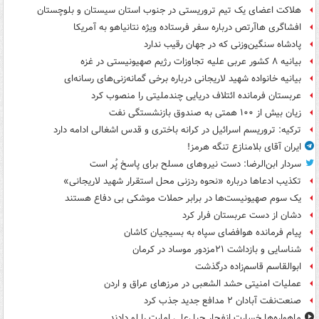
هلاکت اعضای یک تیم تروریستی در جنوب استان سیستان و بلوچستان
افشاگری هاآرتص درباره سفر فرستاده ویژه نتانیاهو به آمریکا
پادشاه سنگین‌وزنی که در جهان رقیب ندارد
بیانیه ۸ کشور عربی علیه تجاوزات رژیم صهیونیستی در غزه
بیانیه خانواده شهید لاریجانی درباره برخی گمانه‌زنی‌های رسانه‌ای
عربستان فرمانده ائتلاف دریایی چندملیتی را منصوب کرد
زیان بیش از ۱۰۰ همتی به صندوق‌ بازنشستگی نفت
ترکیه: تروریسم اسرائیل در کرانه باختری و قدس اشغالی ادامه دارد
ایران آقای بلامنازع تنگه هرمز!
سردار ابن‌الرضا: دست نیروهای مسلح برای پاسخ پُر است
تکذیب ادعاها درباره «نحوه ردزنی محل استقرار شهید لاریجانی»
یک‌ سوم صهیونیست‌ها در برابر حملات موشکی بی دفاع هستند
دشان از دست عربستان فرار کرد
پیام فرمانده هوافضای سپاه به بسیجیان کاشان
شناسایی و بازداشت ۲۱مزدور موساد در کرمان
ابوالقاسم قاسم‌زاده درگذشت
عملیات امنیتی حشد الشعبی در مرزهای عراق و اردن
صنعت‌نفت آبادان ۲ مدافع جدید جذب کرد
ماهواره‌ها خسارت انفجار جبل‌علی امارت را لو دادند