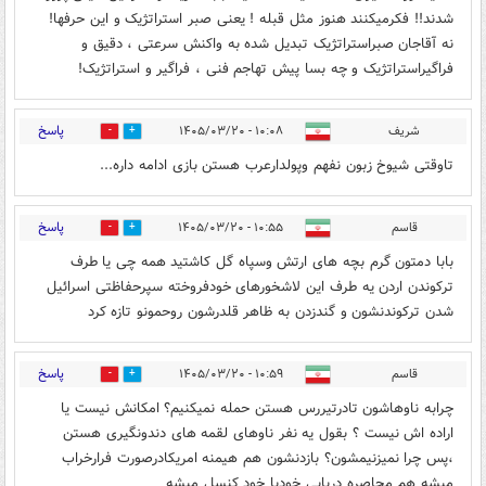
شدند!! فکرمیکنند هنوز مثل قبله ! یعنی صبر استراتژیک و این حرفها!
نه آقاجان صبراستراتژیک تبدیل شده به واکنش سرعتی ، دقیق و
فراگیراستراتژیک و چه بسا پیش تهاجم فنی ، فراگیر و استراتژیک!
پاسخ
شریف
۱۰:۰۸ - ۱۴۰۵/۰۳/۲۰
0
14
تاوقتی شیوخ زبون نفهم وپولدارعرب هستن بازی ادامه داره...
پاسخ
قاسم
۱۰:۵۵ - ۱۴۰۵/۰۳/۲۰
0
0
بابا دمتون گرم بچه های ارتش وسپاه گل کاشتید همه چی یا طرف
ترکوندن اردن یه طرف این لاشخورهای خودفروخته سپرحفاظتی اسرائیل
شدن ترکوندنشون و گندزدن به ظاهر قلدرشون روحمونو تازه کرد
پاسخ
قاسم
۱۰:۵۹ - ۱۴۰۵/۰۳/۲۰
0
0
چرابه ناوهاشون تادرتیررس هستن حمله نمیکنیم؟ امکانش نیست یا
اراده اش نیست ؟ بقول یه نفر ناوهای لقمه های دندونگیری هستن
،پس چرا نمیزنیمشون؟ بازدنشون هم هیمنه امریکادرصورت فرارخراب
میشه هم محاصره دریایی خودبا خود کنسل میشه