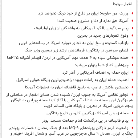
اخبار مرتبط
وزارت امور خارجه: ایران در دفاع از خود درنگ نخواهد کرد
آمریکا حق ندارد از دفاع مشروع صحبت کند!
پیام سرنگونی بالگرد آمریکایی به واشنگتن از زبان اولیانوف
وقوع انفجارهای جدید در بحرین
بازتاب گسترده پاسخ ایران به تجاوز دوباره آمریکا در رسانه‌های غربی
فضای سوءظن در پنتاگون؛ فرماندهان ارشد زیر ذره‌بین وزیر جنگ
حمله موشکی سپاه به ۴ هدف مهم آمریکایی در اردن/ انهدام آشیانه F۳۵ها
چیزهایی که از شما پنهان می‌شود
ایران حمله به اهداف آمریکایی را آغاز کرد
اهمیت حمله ایران به رامات دیوید؛ راهبردی‌ترین پایگاه هوایی اسرائیل
نخستین واکنش ترامپ به پاسخ قاطعانه ایران به تجاوزات آمریکا
تجاوز نظامی آمریکا به جنوب ایران/ شنیده شدن صدای انفجار در مناطقی از
هرمزگان/ ایران حمله به اهداف آمریکایی را آغاز کرد/ حمله پهپادی به ناوگان
پنجم دریایی امریکا در بحرین و پایگاه علی السالم کویت
حمله زمینی آمریکا؛ بزرگترین کابوس تاریخ پنتاگون
پیام قالیباف در پی درگذشت امام جماعت مسجد ابوذر
وضعیت قرمز ناوگان پهپادهای MQ-۹ بعد از جنگ رمضان / خسارات پهپادی
جنگ با ایران، معادل ۹ سال ماجراجویی در غرب آسیا و شمال افریقا +فیلم و