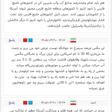
هم باید تمام وصددرصد منابع آب وآب شیرین کن در کشورهای خلیج
فارس را نابود کنیم تا کشورهای منطقه خلیج فارس مجبور شوند آمریکا
را از کشورشان بیرون کنند .سران ذلیل کشورهای خلیج فارس باید تحت
فشار موشکهایمان قراربگیرندباید کاخهایشان را نابود کنیم تا دیگر خاکشان
را دراختیارآمریکا واسراییل غاصب قرارندهند.
پاسخ
۱۴:۱۸ - ۱۴۰۵/۰۳/۲۰
0
0
ای مگس عرصه سیمرغ نه جولانگه توست عِرض خود می بری و زحمت
ما می‌داری 40 50 تا ناو امریکایی برای ایران بزرگ و نخبگانی مگسی
بیش نیست.شهپاد وقایقهای قابلیت حرکت زیر سطحی (2 تا 3 متر زیر
آب حرکت میکنن با لوله تنفسی و موتورهای پاورتوربینی)که میشه
بخشی از راه رو به نفتکشها و کشتیها بچسبن و چند صد کیلومتر رو با
اونا برن و بعد هم جدا شن و بقیه راه رو با هدایت پهپاد و.. بزنن به
اهداف با مواد منفجره 1تن تا 30تن .اونوقت ببینم چه جور ناوهاشون
غرق نمیشه
پاسخ
احمد
۱۴:۲۶ - ۱۴۰۵/۰۳/۲۰
0
0
مردم در حیرانند که این همه ظلم و ویرانگری آمریکا چطور از مذاکره می