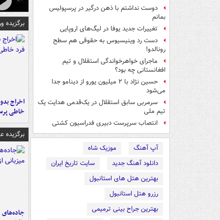
دوست نداشتم با ذهن درگیر در پرسپولیس
بمانم
برگزیده و
تغییرات جدید یوفا در لیگ‌های اروپایی
دست رد وینیسیوس به حقوقی هم سطح
رونالدو!
ماجرای خواهرخواندگی استقلال و تیم
افغانستانی چه بود؟
حسین نژاد با ۲ میلیون یورو از دینامو جدا
می‌شود
اخراج بدون
سرمربی سابق استقلال در یک‌قدمی هدایت یک
خاطی پرس
تیم ملی
انتصاب سرپرست دبیری فدراسیون کشتی
برگزیده 
آپ آهنگ
موزیک شاه
دانلود آهنگ جدید
سایت تاریخ ایران
بهترین هتل های استانبول
رزرو هتل استانبول
بهترین جراح بینی ترمیمی
جاده‌های م