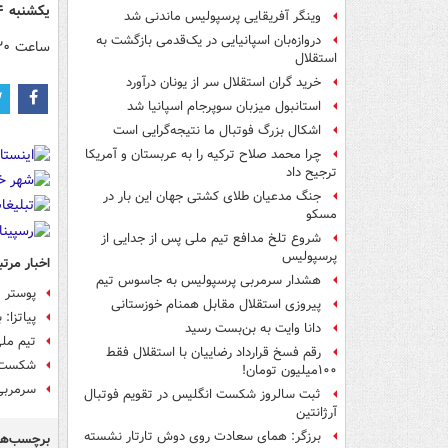
یکشنبه ۲۴ خرداد ۱۴۰۵
وینگر آفریقایی پرسپولیس ماندنی شد
دروازه‌بان اسپانیایی در یک‌قدمی بازگشت به
ساعت ۱۷:۳۰؛ ایران – بلژیک
استقلال
خرید گران استقلال سر از یونان درآورد
استانبول میزبان سوپرجام اسپانیا شد
اشکال بزرگ فوتبال ما نتیجه‌گرایی است
چرا محمد صلاح ترکیه را به عربستان و آمریکا
ترجیح داد
جنگ مدعیان طلای کشتی جهان این بار در
مسکو
شروع تلخ مدافع تیم ملی پس از جدایی از
پرسپولیس
اخبار مرتب
هشدار سرمربی پرسپولیس به جاسوس تیم
پوستر تیم 
پیروزی استقلال مقابل همنام خوزستانی
پیاتزا:
دانا وایت به بن‌بست رسید
تیم ملی
رقم فسخ قرارداد رضاییان با استقلال فقط
شکست تیم
۱۰۰میلیون تومان!
سرمربی 
ثبت سالروز شکست انگلیس در تقویم فوتبال
آرژانتین
برزگر: همای سعادت روی دوش تارتار نشسته
برچسب‌ها