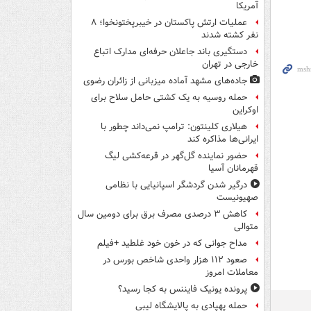
آمریکا
عملیات ارتش پاکستان در خیبرپختونخوا؛ ۸
نفر کشته شدند
دستگیری باند جاعلان حرفه‌ای مدارک اتباع
خارجی در تهران
جاده‌های مشهد آماده میزبانی از زائران رضوی
حمله روسیه به یک کشتی حامل سلاح برای
اوکراین
هیلاری کلینتون: ترامپ نمی‌داند چطور با
ایرانی‌ها مذاکره کند
حضور نماینده گل‌گهر در قرعه‌کشی لیگ
قهرمانان آسیا
درگیر شدن گردشگر اسپانیایی با نظامی
صهیونیست
کاهش ۳ درصدی مصرف برق برای دومین سال
متوالی
مداح جوانی که در خون خود غلطید +فیلم
صعود ۱۱۲ هزار واحدی شاخص بورس در
معاملات امروز
پرونده یونیک فایننس به کجا رسید؟
حمله پهپادی به پالایشگاه لیبی