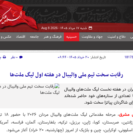
شنبه ۱۷ مرداد ۱۴۰۵ -
Aug 8 2026
ی
دفاع و امنیت
جهاد و مقاومت
حسینیه
فرهنگ و هنر
جامعه
اقتصاد
عکس و ف
1817
تاریخ انتشار:
۲۰ خرداد ۱۴۰۵ - ۰۸:۴۴
۰ نظر
چ
رقابت سخت تیم ملی والیبال در هفته اول لیگ ملت‌ها
یران در هفته نخست لیگ ملت‌های والیبال
۲۰ با تعدادی از ستاره‌های خود حاضر شده‌اند
رای شاگردان پیاتزا سخت شود.
ش مشرق
، مرحله مقدماتی 
آرژانتین، صربستان، کوبا، ژاپن، برزیل، ترکیه، بلغارستان، آلمان، فرانسه، آمریکا،
ونی، اوکراین، چین و بلژیک از امروز (چهارشنبه، ۲۰ خراد) آغاز می‌شود.