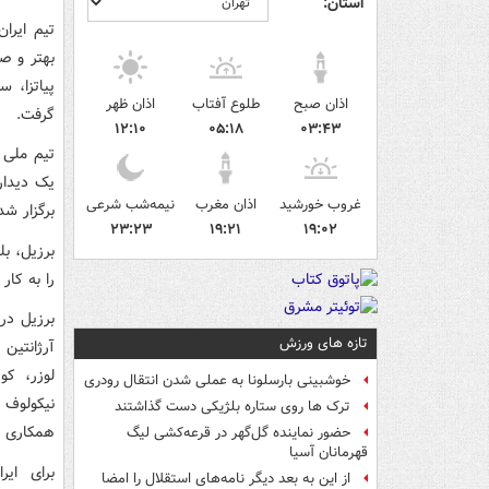
استان:
تیم ایرا
پیاتزا، س
اذان صبح
طلوع آفتاب
اذان ظهر
گرفت.
۱۲:۱۰
۰۵:۱۸
۰۳:۴۳
تیم ملی ک
یک دیدار
غروب خورشید
اذان مغرب
نیمه‌شب شرعی
برگزار شد
۲۳:۲۳
۱۹:۲۱
۱۹:۰۲
برزیل، ب
را به کار
برزیل در 
تازه های ورزش
آرژانتین 
لوزر، کو
خوشبینی بارسلونا به عملی شدن انتقال رودری
نیکولوف 
ترک ها روی ستاره بلژیکی دست گذاشتند
همکاری با 
حضور نماینده گل‌گهر در قرعه‌کشی لیگ
قهرمانان آسیا
برای ایر
از این به بعد دیگر نامه‌های استقلال را امضا