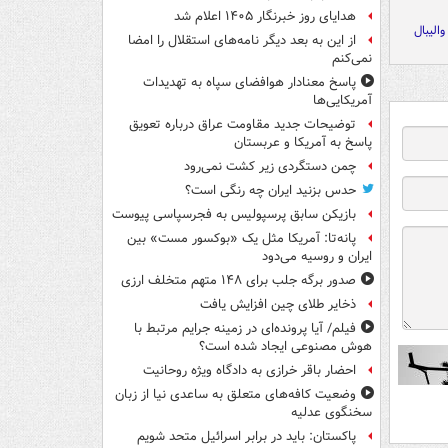
هدایای روز خبرنگار ۱۴۰۵ اعلام شد
الیبال
از این به بعد دیگر نامه‌های استقلال را امضا
نمی‌کنم
پاسخ معنادار هوافضای سپاه به تهدیدات
آمریکایی‌ها
توضیحات جدید مقاومت عراق درباره تعویق
پاسخ به آمریکا و عربستان
چمن دستگردی زیر کشت نمی‌رود
حدس بزنید ایران چه رنگی است؟
بازیکن سابق پرسپولیس به فجرسپاسی پیوست
پانه‌تا: آمریکا مثل یک «بوکسور مست» بین
ایران و روسیه می‌دود
صدور برگه جلب برای ۱۴۸ متهم متخلف ارزی
ذخایر طلای چین افزایش یافت
فیلم/ آیا پرونده‌ای در زمینه جرایم مرتبط با
هوش مصنوعی ایجاد شده است؟
احضار باقر خرازی به دادگاه ویژه روحانیت
وضعیت کافه‌های متعلق به ساعدی نیا از زبان
سخنگوی عدلیه
پاکستان: باید در برابر اسرائیل متحد شویم