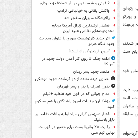
۶ فوتی و ۵ مصدوم بر اثر تصادف زنجیره‌ای
رتبه‌ای
واکنش بقائی به خیالبافی ترامپ
 اردیبهشت آغاز کرد و روبرتو
پالایشگاه سیزران منفجر شد
ک برعهده
هشدار ارشدترین ژنرال آمریکا درباره
محدودیت‌های نظامی علیه ایران
اثر جدید کارتونیست سوری با عنوان مدیریت
ام شدند،
جدید تنگه هرمز
 پنج ست
"سوپر ال‌نینو"در راه است؟
ادامه جنگ تا روی کار آمدن دولت جدید در
آمریکا!
صلی خود
مقصد جدید پسر زیدان
تصاویر دیده‌ نشده از دو فرمانده شهید موشکی
بدون تعارف با پدر و پسر قهرمان
یب دارد.
مداح جوانی که در خون خود غلطید +فیلم
ت، البته
پزشکیان: جنایات امروز واشنگتن را هم محکوم
برادران
کنید
ن سابقه
فشار هم‌زمان گرانی مواد اولیه و افت تقاضا بر
بازار پلاستیک
رقابت ۲۸ والیبالیست برای حضور در فهرست
نهایی تیم ملی
یاخواه،