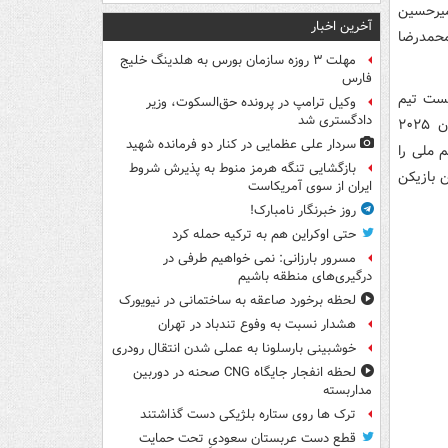
میرحسین
آخرین اخبار
محمدرضا
مهلت ۳ روزه سازمان بورس به هلدینگ خلیج
فارس
یست تیم
وکیل ترامپ در پرونده حق‌السکوت، وزیر
دادگستری شد
ملی خط خورد و یکی از غایبان اصلی ایران است. این بازیکن پیش از قهرمانی جهان ۲۰۲۵
سردار علی عظمایی در کنار دو فرمانده شهید
م ملی را
بازگشایی تنگه هرمز منوط به پذیرش شروط
ن بازیکن
ایران از سوی آمریکاست
روز خبرنگار نامبارک!
حتی اوکراین هم به ترکیه حمله کرد
مسرور بارزانی: نمی خواهیم طرفی در
درگیری‌های منطقه باشیم
لحظه برخورد صاعقه به ساختمانی در نیویورک
هشدار نسبت به وفوع تندباد در تهران
خوشبینی بارسلونا به عملی شدن انتقال رودری
لحظه انفجار جایگاه CNG صحنه در دوربین
مداربسته
ترک ها روی ستاره بلژیکی دست گذاشتند
قطع دست عربستان سعودیِ تحت حمایت