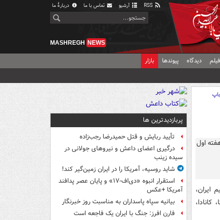
RSS
آرشیو
تماس با ما
دربارهٔ ما
MASHREGH
NEWS
یلم
دیدگاه
پیوندها
بازار
اپ
پربازدیدترین ها
تأیید ربایش و قتل حمیدرضا رجب‌زاده
درگیری اعضای داعش و نیروهای جولانی در
سیده زینب
شاید روسیه، آمریکا را در ایران زمین‌گیر کند!
استقرار انبوه «دی‌اف‑۱۷» و پایان عصر پدافند
لیگ ملت‌های والیبال مردان ۲۰۲۶ با حضور ۱۸ تیم ایران،
آمریکا +عکس
 کانادا،
بیانیه سپاه پاسداران به مناسبت روز خبرنگار
فارن افرز: جنگ با ایران یک فاجعه است