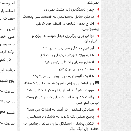
نمی‌کنم
امیرمحمد
چمن دستگردی زیر کشت نمی‌رود
اسفندیار
بازیکن سابق پرسپولیس به فجرسپاسی پیوست
حضرت پور
اخراج بدون تعارف در انتظار فرد خاطی
امین اسم
پرسپولیس
توافق برای برگزاری دیدار دوستانه ایران و
آذربایجان
مصدوم و ب
ابراهیم صادقی سرمربی سایپا شد
ترک کرد. 
هدیه ویژه شهردار ترکیه‌ای به صلاح
را در تیم
افشای رسوایی اخلاقی رئیس فیفا
مقصد جدید پسر زیدان
برنامه ایران در هفته
هافبک آلومینیوم، پرسپولیسی می‌شود؟
پنج شنبه ۲۱ خرداد ۰۵
روزنامه‌های ورزشی امروز ‌شنبه ۱۷ مرداد ۱۴۰۵
مورینیو هرگز نباید از رئال مادرید جدا می‌شد
ساعت ۲:۳۰ بامداد؛ ایران – برزیل
رقابت ۲۸ والیبالیست برای حضور در فهرست
ساعت ۲۳؛ ایران – بلغارستان
نهایی تیم ملی
میزبانی استقلال در آسیا به امارات می‌رسد؟
شنبه ۲۳ خرداد ۱۴۰۵
پاسخ منفی یک لژیونر به باشگاه پرسپولیس
ساعت ۲:۳۰ بامداد؛ ایران – آرژانتین
تلاش پزشکان استقلال برای رساندن چشمی به
هفته اول لیگ برتر