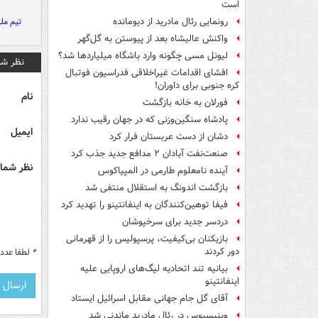
است
تیم ملی
رونمایی رئال مادرید از دیومانده
واکنش عالیشاه بعد از پیوستن به گل‌گهر
لیونل مسی چگونه وارد باشگاه میلیاردها شد؟
نظر شم
افشای اقدامات غیراخلاقی فدراسیون فوتبال
کره جنوبی برای داوران!
نام
فورلان به خانه بازگشت
پادشاه سنگین‌وزنی که در جهان رقیب ندارد
ایمیل
دشان از دست عربستان فرار کرد
صنعت‌نفت آبادان ۲ مدافع جدید جذب کرد
نظر شما 
آینده نامعلوم طارمی در المپیاکوس
بازگشت اندونگ به استقلال منتفی شد
فیفا توهین‌کنندگان به اینفانتینو را تهدید کرد
دردسر جدید برای سرخپوشان
بازیکنان بی‌کیفیت، پرسپولیس را از قهرمانی
دور کردند
*
لطفا عدد م
بیانیه تند اتحادیه لیگ‌های اروپایی علیه
اینفانتینو
آقای گل جام جهانی مقابل اسرائیل ایستاد
وینیسیوس در رئال مادرید ماندنی شد