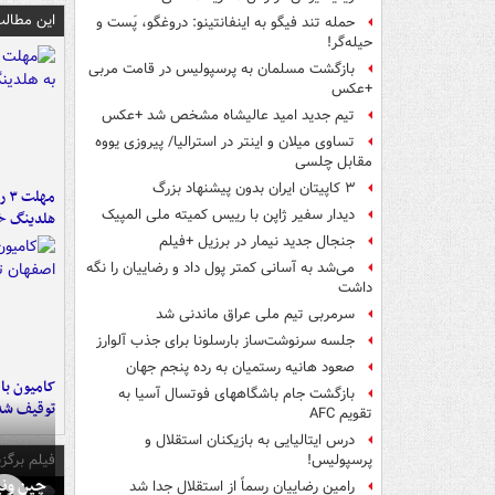
این مطالب
حمله تند فیگو به اینفانتینو: دروغگو، پَست‌ و
حیله‌گر!
بازگشت مسلمان به پرسپولیس در قامت مربی
+عکس
تیم جدید امید عالیشاه مشخص شد +عکس
تساوی میلان و اینتر در استرالیا/ پیروزی یووه
مقابل چلسی
۳ کاپیتان ایران بدون پیشنهاد بزرگ
مه
دیدار سفیر ژاپن با رییس کمیته ملی المپیک
هلدینگ خ
جنجال جدید نیمار در برزیل +فیلم
می‌شد به آسانی کمتر پول داد و رضاییان را نگه
داشت
سرمربی تیم ملی عراق ماندنی شد
جلسه سرنوشت‌ساز بارسلونا برای جذب آلوارز
صعود هانیه رستمیان به رده پنجم جهان
بازگشت جام باشگاههای فوتسال آسیا به
توقیف شد
تقویم AFC
درس ایتالیایی‌ به بازیکنان استقلال و
فیلم برگزی
پرسپولیس!
چین ونی
رامین رضاییان رسماً از استقلال جدا شد