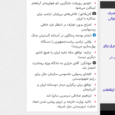
تئودور روزولت جایگزین ناو هواپیمابر آبراهام
لینکلن می‌شود
کاریکاتور/ تلاش‌های بی‌پایان ترامپ برای
مذاکره با ایران
اخراج بدون تعارف در انتظار فرد خاطی
پرسپولیس
اتمام بودجه پنتاگون در آستانه گسترش جنگ
وقتی ترامپ ریاست‌جمهوری را دستگاه
 برق برای
پول‌سازی می‌بیند!
ترکیه: توافق مکه علیه ایران یا هیچ کشور
دیگری نیست
جهانگیر: آقای خرازی به دادگاه ویژه روحانیت
احضار شد
افشای رسوایی جاسوسی سازمان ملل برای
رژیم صهیونیستی
توافق برای برگزاری دیدار دوستانه ایران و
ارتفاعات
آذربایجان
ابراهیم صادقی سرمربی سایپا شد
تاکید وزارت خارجه بر لزوم روشن شدن ابعاد
جنایت تروریستی مزار شریف