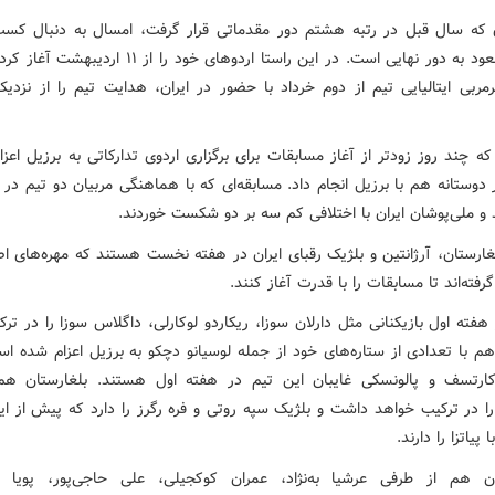
ن که سال قبل در رتبه هشتم دور مقدماتی قرار گرفت، امسال به دنبال کسب 
بهتر و صعود به دور نهایی است. در این راستا اردوهای خود را از ۱۱
رمربی ایتالیایی تیم از دوم خرداد با حضور در ایران، هدایت تیم را از نزدی
ه چند روز زودتر از آغاز مسابقات برای برگزاری اردوی تدارکاتی به برزیل اعز
 دوستانه هم با برزیل انجام داد. مسابقه‌ای که با هماهنگی مربیان دو تیم در
 و ملی‌پوشان ایران با اختلافی کم سه بر دو شکست خوردند.
لغارستان، آرژانتین و بلژیک رقبای ایران در هفته نخست هستند که مهره‌های ا
 گرفته‌اند تا مسابقات را با قدرت آغاز کنند.
هفته اول بازیکنانی مثل دارلان سوزا، ریکاردو لوکارلی، داگلاس سوزا را در ترک
هم با تعدادی از ستاره‌های خود از جمله لوسیانو دچکو به برزیل اعزام شده اس
کارتسف و پالونسکی غایبان این تیم در هفته اول هستند. بلغارستان هم 
را در ترکیب خواهد داشت و بلژیک سپه روتی و فره رگرز را دارد که پیش از ای
پیاتزا را دارند.
ان هم از طرفی عرشیا به‌نژاد، عمران کوکجیلی، علی حاجی‌پور، پویا آر