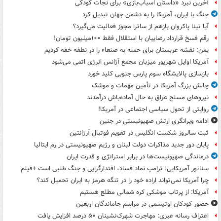
آخرین نبرد «داستان اسباب‌بازی» برای نجات کودکی
جنگ با ایران، آمریکا را به دشمن جهان تبدیل کرد
آیا تینا پاکروان بازهم از ساترا مجوز فعالیت می‌گیرد؟
رقم فسخ قرارداد رضاییان با استقلال فقط ۱۰۰میلیون تومان!
یمن: نقشه عربستان برای حمله به صنعاء را در نطفه خفه کردیم
آمریکا اوایل شهریور میزبان مجمع آژانس انرژی اتمی می‌شود
بازسازی پالایشگاه سوم پارس جنوبی کلید خورد
چالش بزرگ آمریکا در تأمین مهمات و موشک
نیروهای مسلح عراق به حال آماده‌باش درآمدند
روایتی از تحول سیاسی اجتماعی در آمریکا!
ادامه ویرانگری ارتش صهیونیستی در جنین
ثبت سالروز شکست انگلیس در تقویم فوتبال آرژانتین
پایان دور جدید مذاکرات دولت لبنان و رژیم صهیونیستی در رم ایتالیا
درماندگی صهیونیست‌ها در برابر استراتژی و قدرت ایران
سناتور آمریکایی: ترامپ نماد فساد، اقتدارگرایی و جنگ طلبی است +فیلم
چرا آمریکا نمی‌تواند اراده خود را در تنگه هرمز به ایران تحمیل کند؟
آمریکا: از پرتاب موشکی کره شمالی مطلع هستیم
حضور کودکان اوتیسمی در مراسم جاماندگان اربعین
اعتراف رسانه عبری: مهاجرت شهرک‌نشینان ۵۰ درصد افزایش یافت