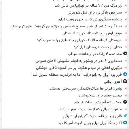
راز مرگ مرد ۷۲ ساله در تهرانپارس فاش شد
سناریوی بلاگر زن برای قتل شوهرش
پادشاه سنگین‌وزنی که در جهان رقیب ندارد
دستگیری ۸ نفر از اشرار مسلح شاخص و مرتبطین گروهک های تروریستی
موج بارش‌های تابستانه در راه ۱۱ استان
عربستان فرمانده ائتلاف دریایی چندملیتی را منصوب کرد
دشان از دست عربستان فرار کرد
مشاهده ۴ پلنگ در ارتفاعات میناب
دستگیری ۶ نفر در بهشهر به اتهام تشویش اذهان عمومی
درگیری لفظی ترامپ و هگزث بر سر کمبود ذخایر موشکی
قرار بود ایران به زانو درآید، اما به ابرقدرت منطقه تبدیل شد!
آهوی ایرانی
ونس: ایرانی‌ها مذاکره‌کنندگان سرسختی هستند
دردسر جدید برای سرخپوشان
۸۰۰ سازۀ آمریکایی خاکستر شد
ماهواره ایرانی که از سد ابرها عبور می‌کند
قابی زیبا از قلعه بابک آذربایجان شرقی
آغاز جنگ ایران برای پایان قدرت آمریکا بود