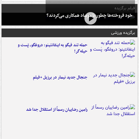
فیلم برگزیده
خود فروخته‌ها چطور با موساد همکاری می‌کردند؟
برگزیده ورزشی
حمله تند فیگو به اینفانتینو: دروغگو، پَست‌ و
حیله‌گر!
جنجال جدید نیمار در برزیل +فیلم
رامین رضاییان رسماً از استقلال جدا شد