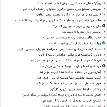
برزگر: همای سعادت روی دوش تارتار نشسته است
نیروهای مسلح یمن: تجمع مزدوران سعودی را هدف قرار دادیم
۶ دستاورد بزرگ ایران در ۱۶۰ روز رهبری رهبر انقلاب
جانسون: ترامپ از پیامدهای جنگ با ایران برای آمریکایی‌ها آگاه است
جان یک یهودی برابر ۱۰ میلیون انسان؟
رونمایی رئال مادرید از دیومانده
تجاوز نظامی مجدد رژیم صهیونیستی به سوریه
چرا آمریکا دیگر بازدارندگی پیشین را ندارد؟
حمله کوبنده نیروهای مسلح یمن به مواضع مزدوران سعودی +فیلم
دلایل ردّ محموله‌های غذایی صادراتی ترکیه از اروپا
حزب‌الله خواستار توقف مذاکرات با رژیم صهیونیستی شد
خود فروخته‌ها چطور با موساد همکاری می‌کردند؟
آتش‌سوزی در منطقه حفاظت‌شده دیزمار مهار شد
کویت دستور تعطیلی تنها مدرسه ایرانی را صادر کرد
حرم امام علی (ع) مهیای عزاداری دهه آخر صفر شد
واکنش عالیشاه بعد از پیوستن به گل‌گهر
ادعای شبکه «الحدث» درباره ایجاد گذرگاه موقت در تنگه هرمز
تشریح جزئیات تصادف ۱۲ خودرو با ۱۹ مصدوم
لیونل مسی چگونه وارد باشگاه میلیاردها شد؟