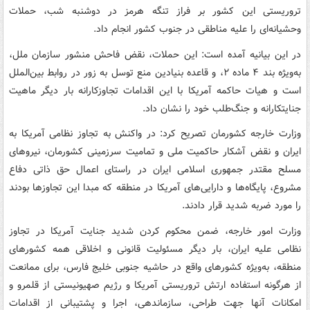
تروریستی این کشور بر فراز تنگه هرمز در دوشنبه شب، حملات
وحشیانه‌ای را علیه مناطقی در جنوب کشور انجام داد.
در این بیانیه آمده است: این حملات، نقض فاحش منشور سازمان ملل،
به‌ویژه بند ۴ ماده ۲، و قاعده بنیادین منع توسل به زور در روابط بین‌الملل
است و هیات حاکمه آمریکا با این اقدامات تجاوزکارانه بار دیگر ماهیت
جنایتکارانه و جنگ‌طلب خود را نشان داد.
وزارت خارجه کشورمان تصریح کرد: در واکنش به تجاوز نظامی آمریکا به
ایران و نقض آشکار حاکمیت ملی و تمامیت سرزمینی کشورمان، نیروهای
مسلح مقتدر جمهوری اسلامی ایران در راستای اعمال حق ذاتی دفاع
مشروع، پایگاه‌ها و دارایی‌های آمریکا در منطقه که مبدا این تجاوزها بودند
را مورد ضربه شدید قرار دادند.
وزارت امور خارجه، ضمن محکوم کردن شدید جنایت آمریکا در تجاوز
نظامی علیه ایران، بار دیگر مسئولیت قانونی و اخلاقی همه کشورهای
منطقه، به‌ویژه کشورهای واقع در حاشیه جنوبی خلیج فارس، برای ممانعت
از هرگونه استفاده ارتش تروریستی آمریکا و رژیم صهیونیستی از قلمرو و
امکانات آنها جهت طراحی، سازماندهی، اجرا و پشتیبانی از اقدامات