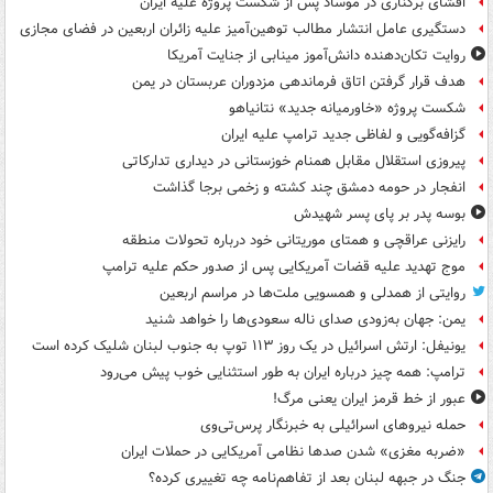
افشای برکناری در موساد پس از شکست پروژه علیه ایران
دستگیری عامل انتشار مطالب توهین‌آمیز علیه زائران اربعین در فضای مجازی
روایت تکان‌دهنده دانش‌آموز مینابی از جنایت آمریکا
هدف قرار گرفتن اتاق‌ فرماندهی مزدوران عربستان در یمن
شکست پروژه «خاورمیانه جدید» نتانیاهو
گزافه‌گویی و لفاظی جدید ترامپ علیه ایران
پیروزی استقلال مقابل همنام خوزستانی در دیداری تدارکاتی
انفجار در حومه دمشق چند کشته و زخمی برجا گذاشت
بوسه‌ پدر بر پای پسر شهیدش
رایزنی عراقچی و همتای موریتانی خود درباره تحولات منطقه
موج تهدید علیه قضات آمریکایی پس از صدور حکم علیه ترامپ
روایتی از همدلی و همسویی ملت‌ها در مراسم اربعین
یمن: جهان به‌زودی صدای ناله سعودی‌ها را خواهد شنید
یونیفل: ارتش اسرائیل در یک روز ۱۱۳ توپ به جنوب لبنان شلیک کرده است
ترامپ: همه چیز درباره ایران به طور استثنایی خوب پیش می‌رود
عبور از خط قرمز ایران یعنی مرگ!
حمله نیروهای اسرائیلی به خبرنگار پرس‌تی‌وی
«ضربه مغزی» شدن صدها نظامی آمریکایی در حملات ایران
جنگ در جبهه لبنان بعد از تفاهم‌نامه چه تغییری کرده؟