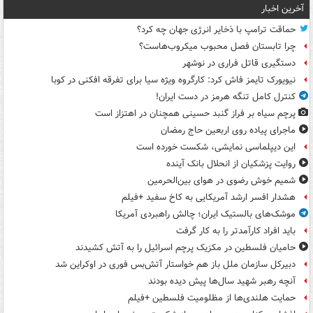
آخرین اخبار
حماقت ترامپ با ذخایر انرژی جهان چه کرد؟
چرا تابستان فصل محبوب میکروب‌هاست؟
دستگیری قاتل فراری در نوشهر
نیویورک تایمز فاش کرد: کارگروه ویژه سیا برای تفرقه افکنی در کوبا
کنترل کامل تنگه هرمز در دست ایران!
پرچم سیاه بر فراز گنبد حسینی همچنان در اهتزاز است
ماجرای پیاده روی اربعین حاج رمضان
این دیپلماسی نمایشی، شکست خورده است
روایت پزشکیان از انحلال بانک آینده
شمیم خوش رضوی در هوای بین‌الحرمین
هشدار افسر ارشد آمریکایی به کاخ سفید +فیلم
موشک‌های بالستیک ایران؛ چالش راهبردی آمریکا
باید افراد کارآمدتر را به کار گرفت
حامیان فلسطین در مکزیک پرچم اسرائیل را به آتش کشیدند
دبیرکل سازمان ملل باز هم خواستار آتش‌بس فوری در اوکراین شد
آنچه رهبر شهید سال‌ها پیش دیده بودند
حمایت هلندی‌ها از مظلومیت فلسطین +فیلم