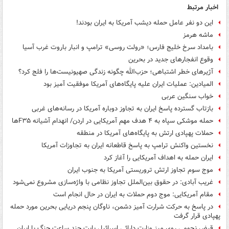
اخبار مرتبط
این دو نفر عامل حمله دیشب آمریکا به ایران بودند!
ماشه هرمز
بامداد سرخ خلیج فارس؛ «رولت روسی» ترامپ و انبار باروت غرب آسیا
وقوع انفجارهای جدید در بحرین
آژیرهای خطر اشتباهی؛ حزب‌الله چگونه زندگی صهیونیست‌ها را فلج کرد؟
المیادین: عملیات ایران علیه پایگاه‌های آمریکا موفقیت آمیز بود
خواب سنگین عربی
بازتاب گسترده پاسخ ایران به تجاوز دوباره آمریکا در رسانه‌های غربی
حمله موشکی سپاه به ۴ هدف مهم آمریکایی در اردن/ انهدام آشیانه F۳۵ها
حملات پهپادی ارتش به پایگاه‌های آمریکا در منطقه
نخستین واکنش ترامپ به پاسخ قاطعانه ایران به تجاوزات آمریکا
ایران حمله به اهداف آمریکایی را آغاز کرد
موج سوم تجاوز ارتش تروریستی آمریکا به جنوب ایران
غریب آبادی: در حقوق بین‌الملل تجاوز نظامی با واژه‌سازی مشروع نمی‌شود
مقام آمریکایی: موج دوم حملات به ایران در حال انجام است
در پاسخ به حرکت شرارت آمیز دشمن، ناوگان پنجم دریایی بحرین مورد حمله
پهپادی قرار گرفت
قبض نجومی روی میز وزارت دارائی اسرائیل بابت چند ساعت جنگ با ایران