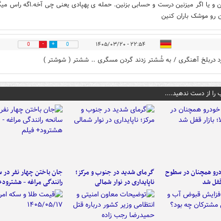
ین و یا اگر میزنین درست و حسابی بزنین. حمله ی پهپادی یعنی چی آخه.اگه راس می
 رو موشک باران کنین
۲۲:۵۴ - ۱۴۰۵/۰۳/۲۰
0
0
د دربلخ آهنگری / به شُشتر زدند گردن مسگری .. ششتر ( شوشتر )
 را از دست ندهید....
رو همچنان در سطوح
گرمای شدید در جنوب و مرکز؛
جان باختن چهار نفر در س
 قفل شد
ناپایداری در نوار شمالی
رانندگی مراغه - هشترود+