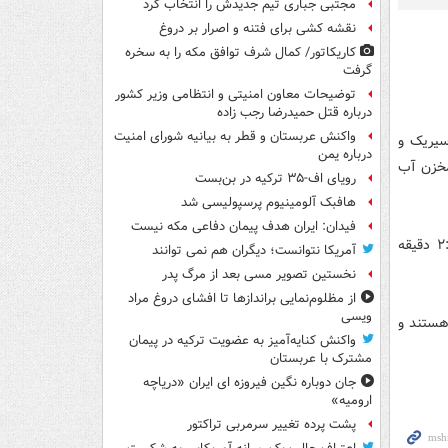
مجتبی جباری تیم جدیدش را انتخاب کرد
نقشه کشی برای فتنه و اصرار بر دروغ
کاریکاتور/ کمال شرف توافق مکه را به سخره
گرفت
توضیحات معاون امنیتی و انتظامی وزیر کشور
درباره قتل حمیدرضا رجب زاده
واکنش عربستان و قطر به بیانیه شورای امنیت
سیریک و
درباره یمن
مخزن آب
رویای اف-۳۵ ترکیه در بن‌بست
هافبک آلومینیوم پرسپولیسی شد
فیدان: ایران هدف پیمان دفاعی مکه نیست
در پاسخ به این حرکت شرارت آمیز دشمن، رزمندگان نیروی دریایی سپاه ساعت ۲:۳۰ دقیقه
آمریکا نتوانست؛ دیگران هم نمی توانند
نخستین تصویر مسی بعد از مرگ پدر
از مظلوم‌نمایی براندازها تا افشای دروغ مراد
ویسی
هستند و
واکنش کنایه‌آمیز به عضویت ترکیه در پیمان
مشترک با عربستان
جان دوباره نگین فیروزه ای ایران «دریاچه
ارومیه»
پشت پرده تغییر سرمربی تراکتور