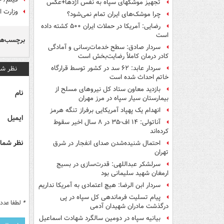
تجهیز موشکهای سپاه به نفس اژدها+عکس
وزارت ا
چرا موشک‌های ایران تمام نمی‌شود؟
رضایی: آمریکا در حملات ایران ۵۰۰ کشته داده
است
برچسب‌ها
سردار صادق: سطح خدمات‌رسانی و آمادگی
کادر درمان کاملاً رضایت‌بخش است
نظر شم
سردار عابد: ۶۲ سد در کشور توسط قرارگاه
خاتم احداث شده است
بازدید معاون ستاد کل نیروهای مسلح از
نام
بیمارستان سیار سپاه در مرز مهران
انهدام یک پهپاد آمریکایی برفراز تنگه هرمز
ایمیل
آناتولی: ۱۴ اف-۳۵ در ۸ سال اخیر سقوط
کرده‌اند
نظر شما 
احتمال شنیده‌شدن صدای انفجار در شرق
تهران
سرلشکر عبداللهی: قدرت‌سازی در بسیج
ارمغان شهید سلیمانی بود
سردار ابن الرضا: هیچ اعتمادی به آمریکا نداریم
پیام تسلیت فرماندهی کل سپاه در پی
*
لطفا عدد م
درگذشت مادران شهیدان آدمی
بیانیه سپاه در دومین سالگرد شهادت اسماعیل