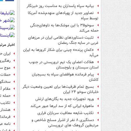
بیانیه سپاه پاسداران به مناسبت روز خبرنگار
تصاویر جدید از پهپادهای منهدم‌شده آمریکا
توسط سپاه
سوخو۳۵ با این موشک‌ها به ناوهای‌جنگی
حمله می‌کند
تثبیت دستاوردهای نظامی ایران در مرزهای
غربی در سایه جنگ رمضان
اخبار مرتب
«کمانِ پرنده» چینی برای شکار کروزها به ایران
ایران ح
می‌آید
رهگیری و انه
هلاکت اعضای یک تیم تروریستی در جنوب
استان سیستان و بلوچستان
موج سوم
پیام فرمانده هوافضای سپاه به بسیجیان
حملات پ
کاشان
سخنگوی
بسیج تمام ظرفیت‌ها برای تعیین وضعیت دیگر
مقام آم
خلبانان سوخو ۲۴ ایران
حمله ت
ورود تجهیزات جدید به یگان‌های ارتش
تکذیب ا
ماهواره ایرانی که از سد ابرها عبور می‌کند
هشدار م
تکذیب شایعه معافیت سربازان فراری
فرماندا
دستگیری ۸ نفر از اشرار مسلح شاخص و
نامه عر
مرتبطین گروهک های تروریستی
فیلم/ 