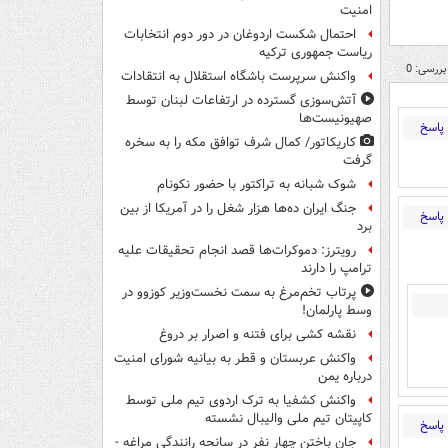
امنیت
احتمال شکست اردوغان در دور دوم انتخابات
ریاست جمهوری ترکیه
بررسی: 0
واکنش سرپرست باشگاه استقلال به انتقادات
آتش‌سوزی گسترده در ارتفاعات لبنان توسط
صهیونیست‌ها
پاسخ
کاریکاتور/ کمال شرف توافق مکه را به سخره
گرفت
شوک شبانه به تراکتور با حضور نکونام
جنگ ایران ده‌ها هزار شغل را در آمریکا از بین
پاسخ
برد
رویترز: دموکرات‌ها قصد انجام تحقیقات علیه
ترامپ را دارند
پرتاب تخم‌مرغ به سمت نخست‌وزیر کوزوو در
وسط پارلمان!
نقشه کشی برای فتنه و اصرار بر دروغ
واکنش عربستان و قطر به بیانیه شورای امنیت
درباره یمن
واکنش کشفیا به ترک اردوی تیم ملی توسط
کاپیتان تیم ملی والیبال نشسته
پاسخ
جان باختن چهار نفر در سانحه رانندگی مراغه -