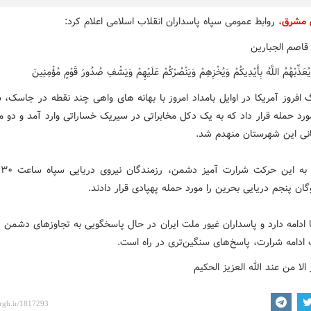
 مشرق
، روابط عمومی سپاه پاسداران انقلاب اسلامی اعلام کرد:
قاصم الجبارین
ُعَذِّبْهُمُ اللَّهُ بِأَیْدِیکُمْ وَیُخْزِهِمْ وَیَنْصُرْکُمْ عَلَیْهِمْ وَیَشْفِ صُدُورَ قَوْمٍ مُؤْمِنِینَ
 افروز آمریکا در اوایل بامداد امروز با بهانه های واهی چند نقطه در جاسک، 
ورد حمله قرار داد که به یک دکل مخابراتی در سیریک خساراتی وارد آمد و دو 
ی این شهرستان منهدم شد.
وگان پنجم دریایی بحرین را مورد حمله پهپادی قرار دادند.
ا ادامه دارد و پاسداران غیور ملت ایران در حال پاسخگویی به تجاوزهای دشمن 
ادامه شرارت، پاسخ‌های سنگین‌تری در راه است.
 الا من عند الله العزیز الحکیم