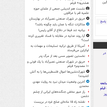
گین
هشترود+ فیلم
نشست هم اندیشی جمعی از علمای حوزه
علمیه قم با عراقچی
حریق در شهرک صنعتی نصیرآباد در بهارستان
پاسخ
مذاکرات تنگه با عمان باید چگونه باشد؟
بیانیه تند فیفا در دفاع از آقای رئیس!
آیا روند عدلیه در مقابله با فساد تغییری کرده
است؟
آمریکا از طریق ترکیه تسلیحات و مهمات به
اوکراین می‌فرستد
نخستین تصویر مسی بعد از مرگ پدر
حریق در شهرک صنعتی نصیرآباد با یک فوتی و
۱۰ مصدوم+ فیلم
شهرک‌نشین‌ها اموال فلسطینی‌ها را به آتش
کشیدند!
آخرین وضعیت میدان نبرد به روایت مهدی
انحه
محمدی
 فیلم
راز عبور مخفی جنگنده‌های ایرانی از چشم
دشمن
نقشه راه ۱۵ ماده‌ای صلح غزه در بن‌بست