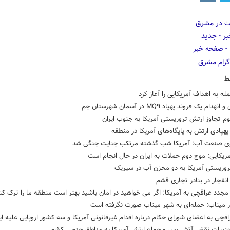
ط
مله به اهداف آمریکایی را آغاز کرد
دام یک فروند پهپاد MQ۹ در آسمان شهرستان جم
 تجاوز ارتش تروریستی آمریکا به جنوب ایران
هپادی ارتش به پایگاه‌های آمریکا در منطقه
 صنعت آب: آمریکا شب گذشته مرتکب جنایت جنگی شد
ریکایی: موج دوم حملات به ایران در حال انجام است
روریستی آمریکا به دو مخزن آب در سیریک
نفجار در بنادر تجاری قشم
جدد عراقچی به آمریکا: اگر می خواهید در امان باشید بهتر است منطقه ما را ترک کن
ر میناب: حمله‌ای به شهر میناب صورت نگرفته است
اقچی به اعضای شورای حکام درباره اقدام غیرقانونی آمریکا و سه کشور اروپایی علیه ای
جزییات نقض آتش بس و حمله ارتش آمریکا به مناطق جنوبی کشور