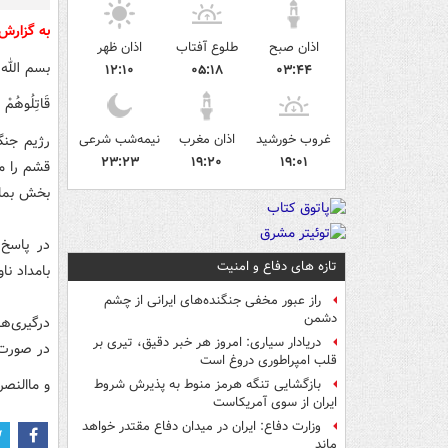
به گزارش
اذان صبح
طلوع آفتاب
اذان ظهر
بسم الله 
۱۲:۱۰
۰۵:۱۸
۰۳:۴۴
قَاتِلُوهُمْ ی
غروب خورشید
اذان مغرب
نیمه‌شب شرعی
رژیم جنگ
۲۳:۲۳
۱۹:۲۰
۱۹:۰۱
قشم را م
بخش بمان
تازه های دفاع و امنیت
بامداد نا
راز عبور مخفی جنگنده‌های ایرانی از چشم
دشمن
درگیری‌ه
دریادار سیاری: امروز هر خبر دقیق، تیری بر
در صورت 
قلب امپراطوری دروغ است
و ماالنصر
بازگشایی تنگه هرمز منوط به پذیرش شروط
ایران از سوی آمریکاست
وزارت دفاع: ایران در میدان دفاع مقتدر خواهد
ماند