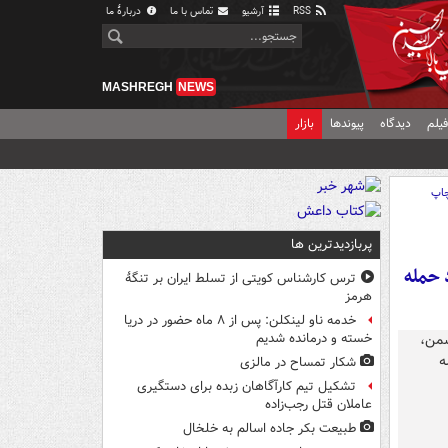
RSS
آرشیو
تماس با ما
دربارهٔ ما
MASHREGH
NEWS
یلم
دیدگاه
پیوندها
بازار
اپ
پربازدیدترین ها
 حمله
ترس کارشناس کویتی از تسلط ایران بر تنگۀ
هرمز
خدمه ناو لینکلن: پس از ۸ ماه حضور در دریا
خسته و درمانده‌ شدیم
شکار تمساح در مالزی
تشکیل تیم کارآگاهان زبده برای دستگیری
عاملان قتل رجب‌زاده
طبیعت بکر جاده اسالم به خلخال