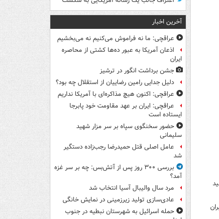
اعتراف جالب یک رسانه آمریکایی به شکست
آخرین اخبار
عراقچی: ما نه فراموش می‌کنیم نه می‌بخشیم
اذعان آمریکا به عبور ده‌ها کشتی از محاصره
ایران
جشن برداشت انگور در ترشیز
دلیل جدایی رامین رضاییان از استقلال چه بود؟
عراقچی: اکنون هیچ مذاکره‌ای با آمریکا نداریم
عراقچی: ایران بر عهد مقاومت خود پابرجا
ایستاده است
حضور سخنگوی سپاه بر سر مزار شهید
سلیمانی
عامل اصلی قتل حمیدرضا رجب‌زاده دستگیر
شد
بررسی ۳۰۰ روز پس از آتش‌بس: چه بر سر غزه
آمد؟
ید
مرد سال والیبال آسیا انتخاب شد
عادی‌سازی تولید زیرزمینی در نمایش خانگی
ران
حمله اسرائیل به شهرستان نبطیه در جنوب