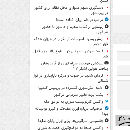
لبنان
دستگیری متهم متواری مخل نظام ارزی کشور
در پیرانشهر
ترامپ در دام ایران افتاده است!
رونمایی از کتاب محرم و عاشورا با حضور
عراقچی
ارتش یمن: تاسیسات آرامکو را در جیزان هدف
قرار دادیم
قیمت خودرو همچنان در سطوح بالا؛ بازار قفل
شد
سرکشی فرمانده سپاه تهران از گردان‌های
پدافند هوایی لشکر ۲۷
گرمای شدید در جنوب و مرکز؛ ناپایداری در نوار
شمالی
ادامه آتش‌سوزی گسترده در بریتیش کلمبیا
پشت پرده تغییر سرمربی تراکتور
واکنش کارتونیست سوری به توافق مکه
فرضیات درباره ایران مضحک و غیرواقع‌بینانه
بود!
جاسوسی اسرائیلی‌ها برای ایران پایان ندارد!
واکنش صنعا به موضع‌گیری خصمانه شورای