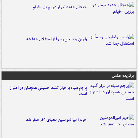
جنجال جدید نیمار در برزیل +فیلم
رامین رضاییان رسماً از استقلال جدا شد
برگزیده عکس
پرچم سیاه بر فراز گنبد حسینی همچنان در اهتزاز
است
حرم امیرالمومنین محیای آخر صفر شد