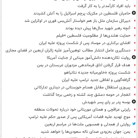
باید افراد کارآمدتر را به کار گرفت
حامیان فلسطین در مکزیک پرچم اسرائیل را به آتش کشیدند
دبیرکل سازمان ملل باز هم خواستار آتش‌بس فوری در اوکراین شد
آنچه رهبر شهید سال‌ها پیش دیده بودند
حمایت هلندی‌ها از مظلومیت فلسطین +فیلم
افشای برکناری در موساد پس از شکست پروژه علیه ایران
دستگیری عامل انتشار مطالب توهین‌آمیز علیه زائران اربعین در فضای مجازی
روایت تکان‌دهنده دانش‌آموز مینابی از جنایت آمریکا
هدف قرار گرفتن اتاق‌ فرماندهی مزدوران عربستان در یمن
شکست پروژه «خاورمیانه جدید» نتانیاهو
گزافه‌گویی و لفاظی جدید ترامپ علیه ایران
پیروزی استقلال مقابل همنام خوزستانی در دیداری تدارکاتی
انفجار در حومه دمشق چند کشته و زخمی برجا گذاشت
بوسه‌ پدر بر پای پسر شهیدش
رایزنی عراقچی و همتای موریتانی خود درباره تحولات منطقه
موج تهدید علیه قضات آمریکایی پس از صدور حکم علیه ترامپ
روایتی از همدلی و همسویی ملت‌ها در مراسم اربعین
یمن: جهان به‌زودی صدای ناله سعودی‌ها را خواهد شنید