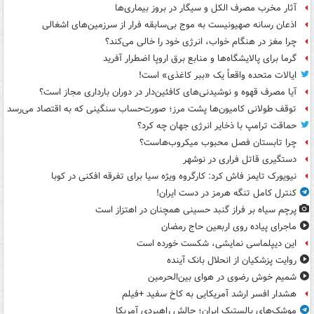
آثار مخرب مصرف الکل و سیگار در بروز بیماری‌ها
اذعان رسانه صهیونیست به موج بی‌سابقه فرار از سرزمین‌های اشغالی
چرا مغز در هنگام خواب، انرژی خود را خالی می‌کند؟
گرما برای پالایشگاه‌ها و منابع برق اروپا اضطرار آفرید
ایالات متحده واقعاً یک «ببر کاغذی» است!
آیا مصرف قهوه و نوشیدنی‌های کافئین‌دار در دوران بارداری مجاز است؟
توقف طولانی کامیون‌ها پشت مرز؛ صورت‌حساب سنگینی که به اقتصاد می‌رسد
حماقت ترامپ با ذخایر انرژی جهان چه کرد؟
چرا تابستان فصل محبوب میکروب‌هاست؟
دستگیری قاتل فراری در نوشهر
نیویورک تایمز فاش کرد: کارگروه ویژه سیا برای تفرقه افکنی در کوبا
کنترل کامل تنگه هرمز در دست ایران!
پرچم سیاه بر فراز گنبد حسینی همچنان در اهتزاز است
ماجرای پیاده روی اربعین حاج رمضان
این دیپلماسی نمایشی، شکست خورده است
روایت پزشکیان از انحلال بانک آینده
شمیم خوش رضوی در هوای بین‌الحرمین
هشدار افسر ارشد آمریکایی به کاخ سفید +فیلم
موشک‌های بالستیک ایران؛ چالش راهبردی آمریکا