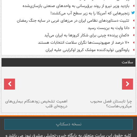
بازدید وزیر نیرو از روند برق‌رسانی به واحدهای صنعتی بازسازی‌شده
زنجیرهایی که آمریکا را به زیر سطح آب می‌کشند!
تثبیت دستاوردهای نظامی ایران در مرزهای غربی در سایه جنگ رمضان
دانا وایت به بن‌بست رسید
«کمانِ پرنده» چینی برای شکار کروزها به ایران می‌آید
۷۰ درصد از صهیونیست‌ها نگران سلامت انتخابات هستند
یاوه‌گویی تولیدکننده موشک کروز اوکراینی علیه ایران
سلامت
ی
چرا تابستان فصل محبوب
اهمیت تشخیص زودهنگام بیماری‌های
نا
میکروب‌هاست؟
دریچه‌ای قلب
عو
نسخه دسکتاپ
کليه حقوق اين سايت متعلق به پایگاه خبري-تحليلي مشرق نيوز می باشد و