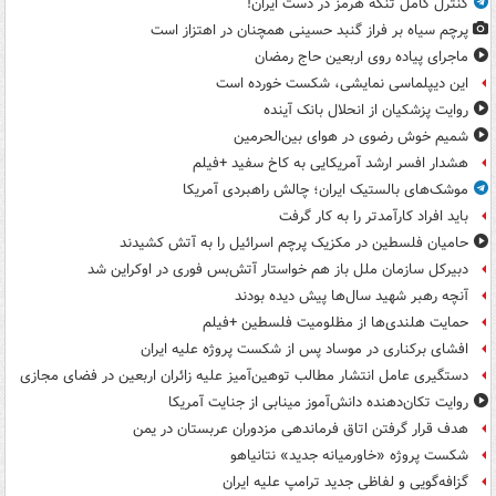
کنترل کامل تنگه هرمز در دست ایران!
پرچم سیاه بر فراز گنبد حسینی همچنان در اهتزاز است
ماجرای پیاده روی اربعین حاج رمضان
این دیپلماسی نمایشی، شکست خورده است
روایت پزشکیان از انحلال بانک آینده
شمیم خوش رضوی در هوای بین‌الحرمین
هشدار افسر ارشد آمریکایی به کاخ سفید +فیلم
موشک‌های بالستیک ایران؛ چالش راهبردی آمریکا
باید افراد کارآمدتر را به کار گرفت
حامیان فلسطین در مکزیک پرچم اسرائیل را به آتش کشیدند
دبیرکل سازمان ملل باز هم خواستار آتش‌بس فوری در اوکراین شد
آنچه رهبر شهید سال‌ها پیش دیده بودند
حمایت هلندی‌ها از مظلومیت فلسطین +فیلم
افشای برکناری در موساد پس از شکست پروژه علیه ایران
دستگیری عامل انتشار مطالب توهین‌آمیز علیه زائران اربعین در فضای مجازی
روایت تکان‌دهنده دانش‌آموز مینابی از جنایت آمریکا
هدف قرار گرفتن اتاق‌ فرماندهی مزدوران عربستان در یمن
شکست پروژه «خاورمیانه جدید» نتانیاهو
گزافه‌گویی و لفاظی جدید ترامپ علیه ایران