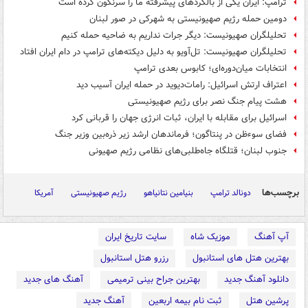
ترامپ: ایران یکی از بالگردهای پیشرفته ما را سرنگون کرده است
دومین حمله رژیم صهیونیستی به شهرکی در صور لبنان
تحلیلگران صهیونیست: دیگر جرات نداریم به ضاحیه حمله کنیم
تحلیلگران صهیونیست: تل‌آویو به دلیل دیکته‌های ترامپ در دام ایران افتاد
انتخابات میان‌دوره‌ای؛ کابوس بعدی ترامپ
اعتراف ارتش اسرائیل: رامات‌دیوید در حمله ایران آسیب دید
هشت پیام جنگ نصر برای رژیم صهیونیستی
اسرائیل برای مقابله با ایران، ثبات انرژی جهان را قربانی کرد
فضای سوءظن در پنتاگون؛ فرماندهان ارشد زیر ذره‌بین وزیر جنگ
جنوب لبنان؛ قتلگاه جاه‌طلبی‌های نظامی رژیم صهیونی
برچسب‌ها
دونالد ترامپ
بنیامین نتانیاهو
رژیم صهیونیستی
آمریکا
آپ آهنگ
موزیک شاه
سایت تاریخ ایران
بهترین هتل های استانبول
رزرو هتل استانبول
دانلود آهنگ جدید
بهترین جراح بینی ترمیمی
آهنگ های جدید
پرشین هتل
ثبت نام بیمه اربعین
آهنگ جدید