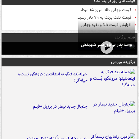
قیمت‌های روز در یک نگاه
قیمت جهانی طلا امروز ۱۵ مرداد
قیمت نفت برنت به ۷۹ دلار رسید
افزایش قیمت طلا و نقره جهانی
فیلم برگزیده
بوسه‌ پدر بر پای پسر شهیدش
برگزیده ورزشی
حمله تند فیگو به اینفانتینو: دروغگو، پَست‌ و
حیله‌گر!
جنجال جدید نیمار در برزیل +فیلم
رامین رضاییان رسماً از استقلال جدا شد