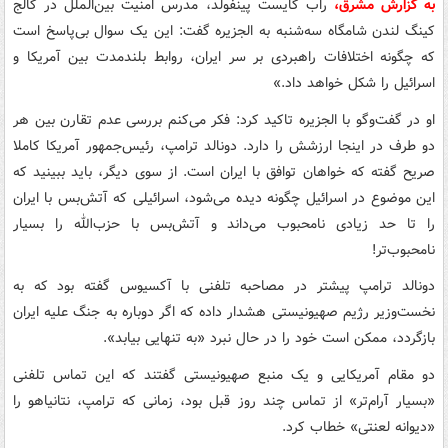
به گزارش مشرق،
راب گایست پینفولد، مدرس امنیت بین‌الملل در کالج
کینگ لندن شامگاه سه‌شنبه به الجزیره گفت: این یک سوال بی‌پاسخ است
که چگونه اختلافات راهبردی بر سر ایران، روابط بلندمدت بین آمریکا و
اسرائیل را شکل خواهد داد.»
او در گفت‌وگو با الجزیره تاکید کرد: فکر می‌کنم بررسی عدم تقارن بین هر
دو طرف در اینجا ارزشش را دارد. دونالد ترامپ، رئیس‌جمهور آمریکا کاملا
صریح گفته که خواهان توافق با ایران است. از سوی دیگر، باید ببینید که
این موضوع در اسرائیل چگونه دیده می‌شود، اسرائیلی که آتش‌بس با ایران
را تا حد زیادی نامحبوب می‌داند و آتش‌بس با حزب‌الله را بسیار
نامحبوب‌تر!
دونالد ترامپ پیشتر در مصاحبه تلفنی با آکسیوس گفته بود که به
نخست‌وزیر رژیم صهیونیستی هشدار داده که اگر دوباره به جنگ علیه ایران
بازگردد، ممکن است خود را در حال نبرد «به تنهایی بیابد».
دو مقام آمریکایی و یک منبع صهیونیستی گفتند که این تماس تلفنی
«بسیار آرام‌تر» از تماس چند روز قبل بود، زمانی که ترامپ، نتانیاهو را
«دیوانه لعنتی» خطاب کرد.