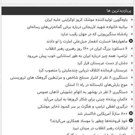
پربازدیدترین ها
یاوه‌گویی تولیدکننده موشک کروز اوکراینی علیه ایران
بیانیه خانواده شهید لاریجانی درباره برخی گمانه‌زنی‌های رسانه‌ای
پادشاه سنگین‌وزنی که در جهان رقیب ندارد
ماهواره‌ها خسارت انفجار جبل‌علی امارت را لو دادند
۶ دستاورد بزرگ ایران در ۱۶۰ روز رهبری رهبر انقلاب
ترامپ: همه چیز درباره ایران به طور استثنایی خوب پیش می‌رود
دشان از دست عربستان فرار کرد
عربستان فرمانده ائتلاف دریایی چندملیتی را منصوب کرد
دستگیری ۸ نفر از اشرار مسلح شاخص و مرتبطین گروهک های تروریستی
موج بارش‌های تابستانه در راه ۱۱ استان
دستگیری ۶ نفر در بهشهر به اتهام تشویش اذهان عمومی
«کمانِ پرنده» چینی برای شکار کروزها به ایران می‌آید
درگیری لفظی ترامپ و هگزث بر سر کمبود ذخایر موشکی
۸۰۰ سازۀ آمریکایی خاکستر شد
خود فروخته‌ها چطور با موساد همکاری می‌کردند؟
ابتکارات رهبر انقلاب در میدان نبرد