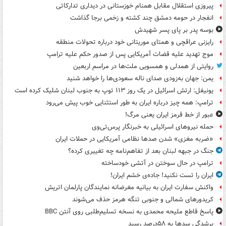
پیروزی استقلال مقابل همنام خوزستانی در دیداری تدارکاتی
انفجار در حومه دمشق چند کشته و زخمی برجا گذاشت
بوسه‌ پدر بر پای پسر شهیدش
رایزنی عراقچی و همتای موریتانی خود درباره تحولات منطقه
موج تهدید علیه قضات آمریکایی پس از صدور حکم علیه ترامپ
روایتی از همدلی و همسویی ملت‌ها در مراسم اربعین
یمن: جهان به‌زودی صدای ناله سعودی‌ها را خواهد شنید
یونیفل: ارتش اسرائیل در یک روز ۱۱۳ توپ به جنوب لبنان شلیک کرده است
ترامپ: همه چیز درباره ایران به طور استثنایی خوب پیش می‌رود
عبور از خط قرمز ایران یعنی مرگ!
حمله نیروهای اسرائیلی به خبرنگار پرس‌تی‌وی
«ضربه مغزی» شدن صدها نظامی آمریکایی در حملات ایران
جنگ در جبهه لبنان بعد از تفاهم‌نامه چه تغییری کرده؟
ترامپ در حال سوختن در آتشی خودساخته
ایران را تست نکنید! جاده‌ی خشم ایران!
واکنش سفارت ایران به بیانیه مغرضانه نمایندگان پارلمان اتریش
کریدورهای شمالی و جنوبی تنگه هرمز حذف می‌شوند
پاسخ قاطع ملیحه محمدی به نسخه تسلیم‌طلبی روی آنتن BBC
پرشدگی سدها به ۵۸درصد رسید