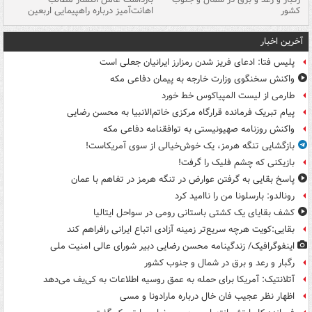
کشور
اهانت‌آمیز درباره راهپیمایی اربعین
گر
آخرین اخبار
پلیس فتا: ادعای فریز شدن رمزارز ایرانیان جعلی است
واکنش سخنگوی وزارت خارجه به پیمان دفاعی مکه
طارمی از لیست المپیاکوس خط خورد
پیام تبریک فرمانده قرارگاه مرکزی خاتم‌الانبیا به محسن رضایی
واکنش روزنامه صهیونیستی به توافقنامه دفاعی مکه
بازگشایی تنگه هرمز، یک خوش‌خیالی از سوی آمریکاست!
بازیکنی که چشم فلیک را گرفت!
پاسخ بقایی به گرفتن عوارض در تنگه هرمز در تفاهم با عمان
رونالدو: بارسلونا من را ناامید کرد
کشف بقایای یک کشتی باستانی رومی در سواحل ایتالیا
بقایی:کویت هرچه سریع‌تر زمینه آزادی اتباع ایرانی رافراهم کند
اینفوگرافیک/ زندگینامه محسن رضایی دبیر شورای عالی امنیت‌ ملی
رگبار و رعد و برق در شمال و جنوب کشور
آتلانتیک: آمریکا برای حمله به عمق روسیه اطلاعات به کی‌یف می‌دهد
اظهار نظر عجیب فان خال درباره مارادونا و مسی