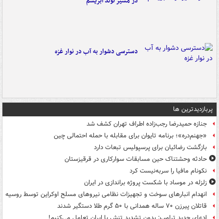
در مسیر تولد ابریشم
دسترسی دشوار به آب در نوار غزه
پربازدیدترین ها
جنازه حمیدرضا رجب‌زاده اطراف تهران کشف شد
«جهنم‌دره»؛ برنامه تایوان برای مقابله با حمله احتمالی چین
بازگشت رضائیان برای پرسپولیس تبعات دارد
حادثه وحشتناک حین مسابقات سوارکاری در قرقیزستان
نکونام مافیا را سربه‌نیست کرد
زلزله در موساد با شکست پروژه براندازی در ایران
انهدام انبارهای سوخت و تجهیزات نظامی نیروهای مسلح اوکراین توسط روسیه
قاتلان پیرزن ۷۰ ساله همدانی با ۵۰ گرم طلا دستگیر شدند
ادعای جدید ترامپ: بدون تشدید تنش با ایران تعامل می‌کنیم!