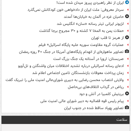
ایران از نظر راهبردی پیروز میدان شده است!
سردار معروفی: ملت ایران از دادخواهی خون کودکانش نمی‌گذرد
حامیان غزه در آلمان به خیابان‌ها آمدند
لژیونر ایرانی تیتر رسانه «سان» انگلیس شد
حملات یمن به المخا ۷ کشته و ۳۰ مجروح برجا گذاشت
از هرمز تا قلب تهران
عملیات گروه مقاومت سوریه علیه پایگاه اسرائیل+ فیلم
تصاویر ماهواره‌ای از انهدام پایگاه‌های آمریکا در جنگ ۴۰ روزه رمضان
صربستان: اروپا در آستانه یک جنگ بزرگ است
ادعای رسانه اسرائیلی درباره تشدید اختلافات میان واشنگتن و تل‌آویو
زمان پرداخت معوقات بازنشستگان تامین اجتماعی اعلام شد
ولایتی انتصاب محسن رضایی به دبیری شورای‌عالی امنیت ملی را تبریک گفت
ریاض در گرداب ائتلاف‌های بی‌حاصل
بریتیش کلمبیا در آتش و دود
پیام رئیس قوه قضائیه به دبیر شورای عالی امنیت ملی
تصاویر پهپاد ساقط شده در جنوب ایران
سلامت