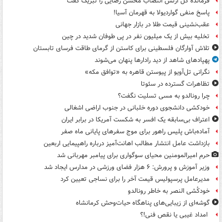
فرمانده کل ارتش انتصاب محسن رضایی را تبریک گفت
پاسخ منفی گواردیولا به قهرمان آسیا!
عقب‌نشینی قیمت طلا در بازار جهانی
تخلیه بیش از یک میلیون نفر در پی طوفان شدید در چین
تلاش آوارگان فلسطینی برای کاستن از گرمای طاقت فرسای تابستان
پهپادهای شاهد از دید رادارها پنهان می‌شوند
نگرانی تل‌آویو از پیوستن قاهره به «توافق مکه»
تظاهرات گسترده در سئوتا
چرا رونالدو به مسی تسلیت نگفت؟
خودکشی دانشجوی دوره خلبانی در جنوب اراضی اشغالی
اعتراف بی‌سابقه یک افسر به شکست آمریکا در برابر ایران
آماده‌باش پلیس راهور برای موج سفرهای پایانی ماه صفر
بازداشت عامل انتشار مطالب اهانت‌آمیز درباره راهپیمایی اربعین
حرم امیرالمومنین محیای سوگواری برای پیامبر مهربانی شد
وزیر آموزش و پرورش: ۶ هزار فضای ورزشی در مدارس ایجاد شد
مدیرعامل پرسپولیس قیمت آخر را برای نساجی تعیین کرد
خودکُشی النصر به خاطر رونالدو
گوشه‌ای از زیبایی‌های پناهگاه‌ حیات‌وحش کرمانشاه
امداد غیبی یا نقص فنی!؟