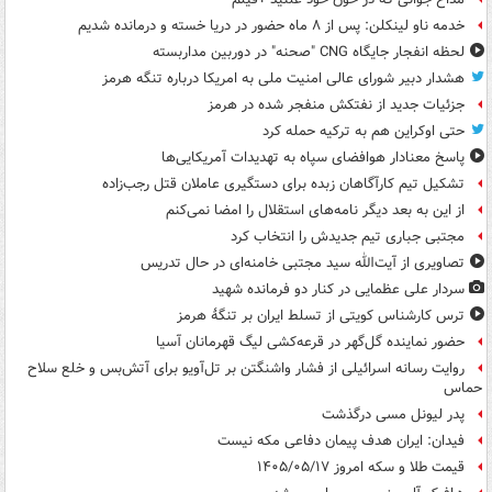
خدمه ناو لینکلن: پس از ۸ ماه حضور در دریا خسته و درمانده‌ شدیم
لحظه انفجار جایگاه CNG "صحنه" در دوربین مداربسته
هشدار دبیر شورای عالی امنیت ملی به امریکا درباره تنگه هرمز
جزئیات جدید از نفتکش منفجر شده در هرمز
حتی اوکراین هم به ترکیه حمله کرد
پاسخ معنادار هوافضای سپاه به تهدیدات آمریکایی‌ها
تشکیل تیم کارآگاهان زبده برای دستگیری عاملان قتل رجب‌زاده
از این به بعد دیگر نامه‌های استقلال را امضا نمی‌کنم
مجتبی جباری تیم جدیدش را انتخاب کرد
تصاویری از آیت‌الله سید مجتبی خامنه‌ای در حال تدریس
سردار علی عظمایی در کنار دو فرمانده شهید
ترس کارشناس کویتی از تسلط ایران بر تنگۀ هرمز
حضور نماینده گل‌گهر در قرعه‌کشی لیگ قهرمانان آسیا
روایت رسانه اسرائیلی از فشار واشنگتن بر تل‌آویو برای آتش‌بس و خلع سلاح
حماس
پدر لیونل مسی درگذشت
فیدان: ایران هدف پیمان دفاعی مکه نیست
قیمت طلا و سکه امروز ۱۴۰۵/۰۵/۱۷