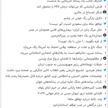
اعتراف جالب یک رسانه آمریکایی به شکست
قرص آزمایشی که می‌تواند درمان HIV را متحول کند
شکار تمساح در مالزی
دلایل پارگی رگ خونی در چشم
توافق مکه برای سعودی امنیت آور نیست!
علل مرگ زنان در ایران؛ بیماری‌های قلبی همچنان در صدر
میدان‌داری یک دهه نودی در بین‌الحرمین
از غزه بگویید...! حتی با یک توییت!
جنگ تاج و تخت در منطقه؛ وقتی اعتماد به آمریکا رنگ می‌بازد
رسانه عبری: نتانیاهو دست به رفتارهای انتحاری انتخاباتی می‌زند
از مظلوم‌نمایی براندازها تا افشای دروغ مراد ویسی
حملات توپخانه‌ای رژیم صهیونیستی به جنوب لبنان
صفار هرندی: تشییع تاریخی رهبر انقلاب تاثیر شگرفی بر صحنه نبرد داشت
توضیحات معاون امنیتی و انتظامی وزیر کشور درباره قتل حمیدرضا رجب زاده
بازتاب پیامدهای جنگ علیه ایران در رسانه‌های جهان
نصب کتیبه‌های دهه پایانی صفر در حرم امام رئوف
افشای نقشه ترور لیونل مسی در جام جهانی ۲۰۲۶
چند نکته درباره توافق مکه!
دبل درگاهی در شب توقف استانداردلیژ