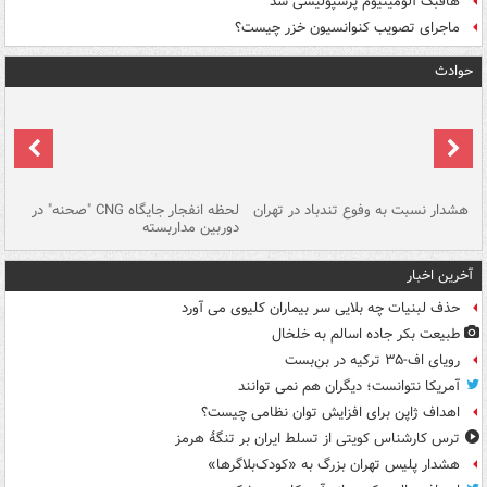
هافبک آلومینیوم پرسپولیسی شد
ماجرای تصویب کنوانسیون خزر چیست؟
حوادث
ای
هشدار نسبت به وفوع تندباد در تهران
لحظه انفجار جایگاه CNG "صحنه" در
دس
دوربین مداربسته
ات
آخرین اخبار
حذف لبنیات چه بلایی سر بیماران کلیوی می آورد
طبیعت بکر جاده اسالم به خلخال
رویای اف-۳۵ ترکیه در بن‌بست
آمریکا نتوانست؛ دیگران هم نمی توانند
اهداف ژاپن برای افزایش توان نظامی چیست؟
ترس کارشناس کویتی از تسلط ایران بر تنگۀ هرمز
هشدار پلیس تهران بزرگ به «کودک‌بلاگرها»