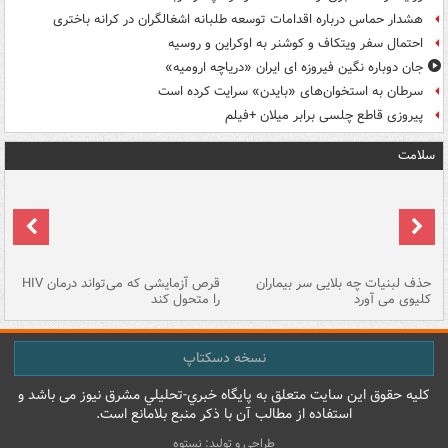
هشدار حماس درباره اقدامات توسعه طلبانه اشغالگران در کرانه باختری
احتمال سفر ویتکاف و کوشنر به اوکراین و روسیه
جان دوباره نگین فیروزه ای ایران «دریاچه ارومیه»
سرطان به استخوان‌های «بایدن» سرایت کرده است
پیروزی قاطع چلسی برابر میلان +فیلم
سلامت
حذف لبنیات چه بلایی سر بیماران
قرص آزمایشی که می‌تواند درمان HIV
عل
کلیوی می آورد
را متحول کند
قل
نسخه دسکتاپ
کليه حقوق اين سايت متعلق به پایگاه خبري-تحليلي مشرق نيوز می باشد و
استفاده از مطالب آن با ذکر منبع بلامانع است.
طراحی و تولید: نستوه