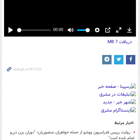
00:00
Play
Mute
Settings
PIP
Enter
Down
دریافت
7 MB
fullscreen
اخبار مرتبط
روایت رییس فدراسیون ووشو از حمله خواهران منصوریان؛ "دوران بزن دررو
تمام شده است"