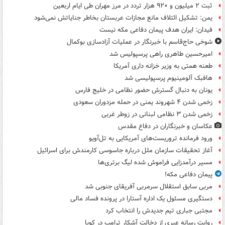
ثبت ۲ میلیون و ۹۲۰ هزار تردد در مرز مهران طی ایام اربعین
یمن: تشکیل ائتلاف مانع مجازات عربستان بخاطر جنایاتش نمی‌شود
فیدان: ایران هدف پیمان دفاعی مکه نیست
شوخی حاج‌قاسم با خبرنگار در عملیات آزادسازی بوکمال
امیرحسین طاهری راهی پرسپولیس شد
طعنه همتی به وزیر خزانه داری آمریکا
هافبک آلومینیوم پرسپولیسی شد
یونان به دنبال گسترش حضور نظامی در خلیج فارس
زخمی شدن ۴ شهروند یمنی در حمله مزدوران سعودی
زخمی شدن ۳ نظامی لبنانی در زوطر غربی
عکاسان و خبرنگاران در دفاع مقدس
ورود فرمانده تروریست‌های آمریکایی به تل‌آویو
آغاز تحقیقات سازمان ملل درباره جاسوسی کارمندش برای اسرائیل
مسیر درآمدزایی فراموش شده لیگ برتری‌ها
پیمان دفاعی مکه!
مربی سابق استقلال سرمربی آفریقای جنوبی شد
دستگیری مسئول یک اداره آستارا در پرونده فساد مالی
مجتبی جباری تیم جدیدش را انتخاب کرد
روایت رسانه عبری از دخالت آشکار ترامپ در کوبا