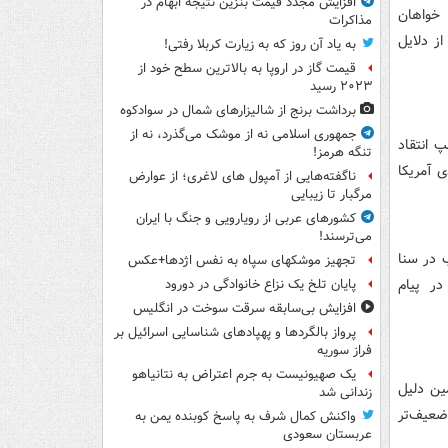
افزایش مجدد قیمت بنزین نتیجه ابهام در
درصد آمریکایی‌ها خواهان
مذاکرات
ز دلایل
به یاد آن روز که به زیارت کربلا رفتی!
قیمت گاز در اروپا به بالاترین سطح خود از
۲۰۲۳ رسید
برداشت برنج از شالیزارهای شمال در سوادکوه
جمهوری اسلامی نه از موشک می‌گذرد، نه از
 انتقاد
تنگه هرمز!
ی آمریکا
ناگفته‌هایی از آمپول های لاغری؛ از عوارض
مرگبار تا زیبایی
کشورهای عربی از رویارویی و جنگ با ایران
می‌ترسند!
 در سنا
تجهیز موشکهای سپاه به نفس اژدها+عکس
ر پیام
پایان تلخ یک نزاع خانوادگی در دورود
افزایش بی‌سابقه سرقت سوخت در انگلیس
پرواز بالگردها و پهپادهای شناسایی اسرائیل بر
فراز سوریه
یک صهیونیست به جرم اعتراض به نتانیاهو
ین دلیل
زندانی شد
ضعیف‌تر
واکنش کمال شرف به پاسخ کوبنده یمن به
عربستان سعودی