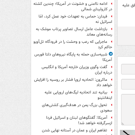
ادامه ناامنی و خشونت در آمریکا؛ چندین کشته
فق علیه
در کارولینای شمالی
فیدان: حماس به تعهدات خود عمل کرد، امّا
اسرائیل نه
بازداشت عامل ارسال تصاویر پرتاب موشک به
رسانه‌های معاند
ماجرایی که رعب و وحشت را در فرودگاه تل‌آویو
حاکم کرد
شبیه‌سازی حمله به پایگاه نیروهای دلتا فورس
آمریکا
گفت وگوی وزیران خارجه آمریکا و انگلیس
درباره ایران
ماکرون: اتحادیه اروپا فشار بر روسیه را افزایش
خواهد داد
بیانیه تند اتحادیه لیگ‌های اروپایی علیه
اینفانتینو
تحول بزرگ یمن در هدف‌گیری کشتی‌های
سعودی
آمریکا: گفتگوهای لبنان و اسرائیل فردا
ازسرگرفته خواهد شد!
تفاهم ایران و عمان در آستانه نهایی شدن