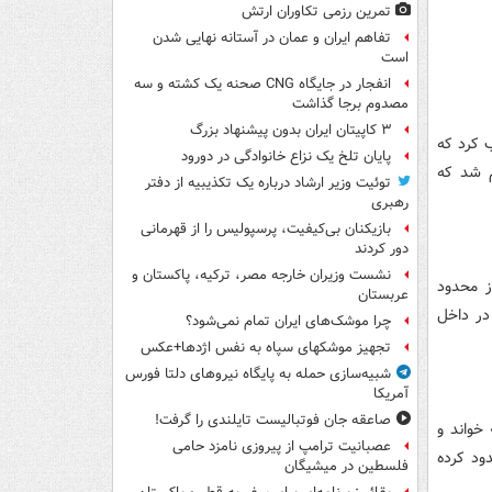
تمرین رزمی تکاوران ارتش
تفاهم ایران و عمان در آستانه نهایی شدن
است
انفجار در جایگاه CNG صحنه یک کشته و سه
مصدوم برجا گذاشت
۳ کاپیتان ایران بدون پیشنهاد بزرگ
ل «قانون اختیارات جنگی ۱۹۷۳» تصویب کرد که
پایان تلخ یک نزاع خانوادگی در دورود
م شد که
توئیت وزیر ارشاد درباره یک تکذیبیه از دفتر
رهبری
بازیکنان بی‌کیفیت، پرسپولیس را از قهرمانی
دور کردند
نشست وزیران خارجه مصر، ترکیه، پاکستان و
ز محدود
عربستان
در داخل
چرا موشک‌های ایران تمام نمی‌شود؟
تجهیز موشکهای سپاه به نفس اژدها+عکس
شبیه‌سازی حمله به پایگاه نیروهای دلتا فورس
آمریکا
صاعقه جان فوتبالیست تایلندی را گرفت!
خواند و
عصبانیت ترامپ از پیروزی نامزد حامی
ود کرده
فلسطین در میشیگان