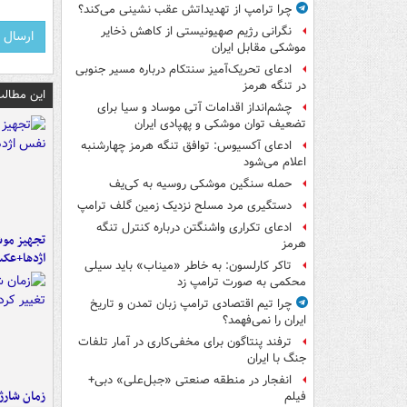
چرا ترامپ از تهدیداتش عقب نشینی می‌کند؟
نگرانی رژیم صهیونیستی از کاهش ذخایر
موشکی مقابل ایران
ادعای تحریک‌آمیز سنتکام درباره مسیر جنوبی
در تنگه هرمز
این مطالب
چشم‌انداز اقدامات آتی موساد و سیا برای
تضعیف توان موشکی و پهپادی ایران
ادعای آکسیوس: توافق تنگه هرمز چهارشنبه
اعلام می‌شود
حمله سنگین موشکی روسیه به کی‌یف
دستگیری مرد مسلح نزدیک زمین گلف ترامپ
ادعای تکراری واشنگتن درباره کنترل تنگه
تجهیز موش
هرمز
اژدها+عک
تاکر کارلسون: به خاطر «میناب» باید سیلی
محکمی به صورت ترامپ زد
چرا تیم اقتصادی ترامپ زبان تمدن و تاریخ
ایران را نمی‌فهمد؟
ترفند پنتاگون برای مخفی‌کاری در آمار تلفات
جنگ با ایران
انفجار در منطقه صنعتی «جبل‌علی» دبی+
زمان شارژ 
فیلم