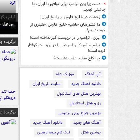
کرد
دست‌وپا زدن ترامپ برای توافق با ایران، با
چاشنی تهدید
فیلم برگزی
وحشت در خلیج فارس از پاسخ ایران!
صاعقه ج
ما کشورهای حاشیه خلیج فارس اختیاری از
خود نداریم!
ایران، ترامپ را در بن‌بست گیرانداخته است!
برگزیده و
ترامپ، آمریکا و اسرائیل را در بن‌بست گرفتار
کرده است!
چرا کاخ سفید عقب نشست؟
آپ آهنگ
موزیک شاه
دانلود آهنگ جدید
سایت تاریخ ایران
حمله تند ف
بهترین هتل های استانبول
دروغگو، پَ
رزرو هتل استانبول
برگزیده 
بهترین جراح بینی ترمیمی
آهنگ های جدید
دانلود آهنگ جدید
پرشین هتل
ثبت نام بیمه اربعین