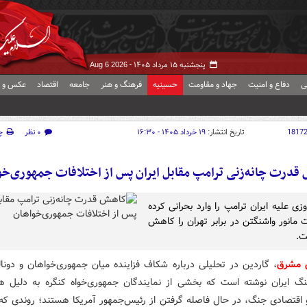
پنجشنبه ۱۵ مرداد ۱۴۰۵ -
Aug 6 2026
ی
دفاع و امنیت
جهاد و مقاومت
حسینیه
فرهنگ و هنر
جامعه
اقتصاد
عکس و ف
1817
تاریخ انتشار:
۱۹ خرداد ۱۴۰۵ - ۱۶:۳۰
۰ نظر
چ
قدرت چانه‌زنی ترامپ مقابل ایران پس از اختلافات جمهوری‌خو
زی علیه ایران ترامپ را وارد بحرانی کرده
 مانور واشنگتن در برابر تهران را کاهش
ت.
ش مشرق
، گاردین در تحلیلی درباره شکاف فزاینده میان جمهوری‌خواهان و دونال
گ ایران نوشته است که بخشی از نمایندگان جمهوری‌خواه کنگره به دلیل هز
اقتصادی جنگ، در حال فاصله گرفتن از رئیس‌جمهور آمریکا هستند؛ روندی که م