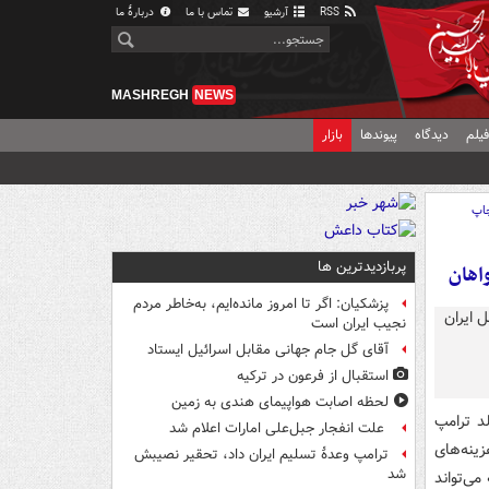
RSS
آرشیو
تماس با ما
دربارهٔ ما
MASHREGH
NEWS
یلم
دیدگاه
پیوندها
بازار
اپ
پربازدیدترین ها
اهان
پزشکیان: اگر تا امروز مانده‌ایم، به‌خاطر مردم
نجیب ایران است
آقای گل جام جهانی مقابل اسرائیل ایستاد
استقبال از فرعون در ترکیه
لحظه اصابت هواپیمای هندی به زمین
د ترامپ
علت انفجار جبل‌علی امارات اعلام شد
ینه‌های
ترامپ وعدۀ تسلیم ایران داد، تحقیر نصیبش
شد
ی‌تواند