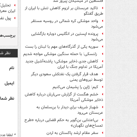
فلسطین در میشیگان پیروز شد
تحلیل‌گ
تاکید عربستان بر لزوم کاهش تنش با ایران از
ایران معر
طریق گفتگو
پول نفت
واحد موشکی کره شمالی در روسیه مستقر
می‌شود
پرونده اپستین در انگلیس دوباره بازگشایی
برچسب‌ها
می‌شود
سوریه یکی از گذرگاه‌های مهم با لبنان را بست
نظر شم
زلنسکی: با حمله سنگین موشکی مواجه شدیم
کاهش جدی ذخایر موشکی؛ پاشنه‌آشیل جدید
آمریکا در تداوم جنگ با ایران
نام
هدف قرار گرفتن یک نفتکش سعودی دیگر
توسط نیروهای یمنی
ایمیل
کیم: ژاپن را پشیمان می‌کنیم
خشم هگست از گزارش سی‌ان‌ان درباره کاهش
نظر شما 
ذخایر موشکی آمریکا
شهباز شریف برای دیدار با بن‌سلمان به
عربستان می‌رود
بی‌اعتنایی بن‌گویر به حکم قضایی درباره «طرح
تمساح‌های نگهبان»
سفر مقام ارشد پاکستان به اردن
*
لطفا عدد م