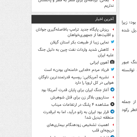
بقائی: برنامه‌ای برای سفر به قطر و پاکستان
نداریم
آخرین اخبار
ود؛ زیرا
ریزش پایگاه جدید ترامپ بافاصله‌گیری جوانان
دیل شده
و اقلیت‌ها از جمهوری‌خواهان
نمایی زیبا از طبیعت بکر استان گیلان
کاهش شدید واردات نفت چین به دلیل جنگ
علیه ایران
جنگ عبور
آهوی ایرانی
توانسته
فریاد مردم «فدایی خامنه‌ای بودن» است
نشریه آمریکایی: روسیه قدرتمندترین ناوگان
هوایی در کل اروپا را دارد
آغاز جنگ ایران برای پایان قدرت آمریکا بود
سناریوی بلاگر زن برای قتل شوهرش
از جمله
مشاهده ۴ پلنگ در ارتفاعات میناب
طر رکود
قرار بود ایران به زانو درآید، اما به ابرقدرت
منطقه تبدیل شد!
اهمیت تشخیص زودهنگام بیماری‌های
دریچه‌ای قلب