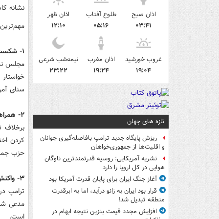
نشانه کا
اذان صبح
طلوع آفتاب
اذان ظهر
مهم‌ترین
۱۲:۱۰
۰۵:۱۶
۰۳:۴۱
۱- شکست سیاسی ترامپ در کنگره
غروب خورشید
اذان مغرب
نیمه‌شب شرعی
۲۳:۲۲
۱۹:۲۴
۱۹:۰۴
خواستار 
سنای آمریکا نیز
۲- همراهی برخی جمهوری‌خواهان با دموکرات‌ها
تازه های جهان
برخلاف ت
ریزش پایگاه جدید ترامپ بافاصله‌گیری جوانان
کردن اخت
و اقلیت‌ها از جمهوری‌خواهان
حزب جمهو
نشریه آمریکایی: روسیه قدرتمندترین ناوگان
هوایی در کل اروپا را دارد
۳- واکنش خشمگینانه ترامپ
آغاز جنگ ایران برای پایان قدرت آمریکا بود
ترامپ در
قرار بود ایران به زانو درآید، اما به ابرقدرت
منطقه تبدیل شد!
مدعی شد 
افزایش مجدد قیمت بنزین نتیجه ابهام در
است.