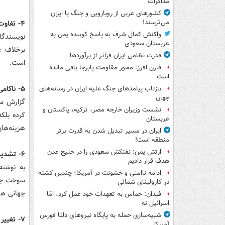
مذاکرات
کشورهای عربی از رویارویی و جنگ با ایران
می‌ترسند!
۴- تفاوت جنگ ایران با ماجرای ونزوئلا
واکنش کمال شرف به پاسخ کوبنده یمن به
نویسندگان
عربستان سعودی
برخلاف ع
قدرت نظامی ایران فراتر از برآوردها
است.
فارن افرز: محور مقاومت پابرجا باقی مانده
است
۵- ناکامی واشنگتن در تحقق اهداف جنگ
بازتاب پیامدهای جنگ علیه ایران در رسانه‌های
جهان
گزارش می‌
نشست وزیران خارجه مصر، ترکیه، پاکستان و
کرده بلک
عربستان
هزینه‌ها
ایران در مسیر تبدیل شدن به قدرت برتر
منطقه است!
ارتش یمن: نفتکش سعودی را در خلیج عدن
۶- تشدید بحران اقتصادی و انرژی
هدف قرار دادیم
به نوشته
ادامه ناامنی و خشونت در آمریکا؛ چندین کشته
سوخت جت،
در کارولینای شمالی
جهانی هش
فیدان: حماس به تعهدات خود عمل کرد، امّا
اسرائیل نه
شبیه‌سازی حمله به پایگاه نیروهای دلتا فورس
۷- تغییر افکار عمومی آمریکا
آمریکا