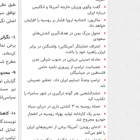
گفت وگوی وزیران خارجه آمریکا و انگلیس
توافق سر
درباره ایران
ماکرون: اتحادیه اروپا فشار بر روسیه را افزایش
اصلی نگرا
خواهد داد
تحول بزرگ یمن در هدف‌گیری کشتی‌های
۸
- نگران
سعودی
برخی نما
اعتراف تحلیلگر آمریکایی؛ واشنگتن در برابر
ایران راهبرد خود را باخت
کرده‌اند.
حادثه امنیتی دریایی در جنوب شرقی عدن
مطرح شده
عصبانیت ترامپ از پیروزی نامزد حامی
۹- محدودیت حقوقی اما اهمیت سیاسی رأی کنگره
فلسطین در میشیگان
ترامپ وعدۀ تسلیم ایران داد، تحقیر نصیبش
گزارش تو
شد
نیز مست
حشدالشعبی هر گونه درگیری در شهر سامراء را
سیاسی‌اش
تکذیب کرد
حمله روسیه به ۳ کشتی باری در دریای سیاه
۱۰- کاهش نفوذ ترامپ در برابر ایران
مدیر یک کارخانه تولید پهپاد روسیه در انفجار
خودرو مجروح شد
نویسندگا
ادعای رویترز: آمریکا برخی از تحریم‌های ایران
تمایل کم
را لغو می‌کند
ترامپ در 