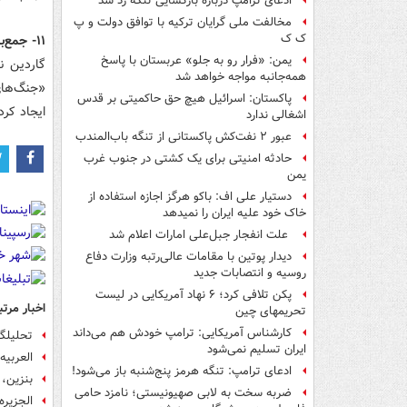
ادعای ترامپ درباره بازگشایی تنگه رد شد
مخالفت ملی گرایان ترکیه با توافق دولت و پ
ک ک
۱۱- جمع‌بندی
یمن: «فرار رو به جلو» عربستان با پاسخ
گاردین نت
همه‌جانبه‌ مواجه خواهد شد
«جنگ‌های 
پاکستان: اسرائیل هیچ حق حاکمیتی بر قدس
ایجاد کرد
اشغالی ندارد
عبور ۲ نفت‌کش پاکستانی از تنگه باب‌المندب
حادثه امنیتی برای یک کشتی در جنوب غرب
یمن
دستیار علی اف: باکو هرگز اجازه استفاده از
خاک خود علیه ایران را نمیدهد
علت انفجار جبل‌علی امارات اعلام شد
دیدار پوتین با مقامات عالی‌رتبه وزارت دفاع
روسیه و انتصابات جدید
پکن تلافی کرد؛ ۶ نهاد آمریکایی در لیست
اخبار مرتب
تحریمهای چین
کارشناس آمریکایی: ترامپ خودش هم می‌داند
تحلیلگر
ایران تسلیم نمی‌شود
العربیه
ادعای ترامپ: تنگه هرمز پنج‌شنبه باز می‌شود!
بنزین، 
ضربه سخت به لابی صهیونیستی؛ نامزد حامی
الجزیره