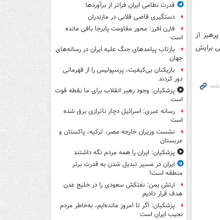
قدرت نظامی ایران فراتر از برآوردها
دستگیری قاضی قلابی در مازندران
فارن افرز: محور مقاومت پابرجا باقی مانده
پرهیز از
است
نی برایش
بازتاب پیامدهای جنگ علیه ایران در رسانه‌های
جهان
بازیکنان بی‌کیفیت، پرسپولیس را از قهرمانی
دور کردند
پزشکیان: وجود رهبر انقلاب برای ما نقطه قوت
است
رسانه عبری: اسرائیل دچار ناترازی برق شده
است
نشست وزیران خارجه مصر، ترکیه، پاکستان و
عربستان
پزشکیان: ایران را همه مردم نگه داشتند
ایران در مسیر تبدیل شدن به قدرت برتر
منطقه است!
ارتش یمن: نفتکش سعودی را در خلیج عدن
هدف قرار دادیم
پزشکیان: اگر تا امروز مانده‌ایم، به‌خاطر مردم
نجیب ایران است