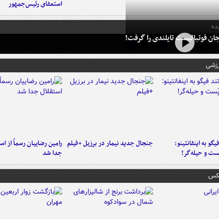
استعفای رئیس‌جمهور
ده
ان فوتبالیست تایلندی را گرفت!
رزشی
یگو به اینفانتینو:
جنجال جدید نیمار در برزیل +فیلم
رامین رضاییان رسماً از اس
ست‌ و حیله‌گر!
جدا شد
عکس