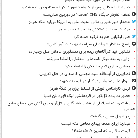
خدمه ناو لینکلن: پس از ۸ ماه حضور در دریا خسته و درمانده‌ شدیم
لحظه انفجار جایگاه CNG "صحنه" در دوربین مداربسته
هشدار دبیر شورای عالی امنیت ملی به امریکا درباره تنگه هرمز
جزئیات جدید از نفتکش منفجر شده در هرمز
حتی اوکراین هم به ترکیه حمله کرد
پاسخ معنادار هوافضای سپاه به تهدیدات آمریکایی‌ها
تشکیل تیم کارآگاهان زبده برای دستگیری عاملان قتل رجب‌زاده
از این به بعد دیگر نامه‌های استقلال را امضا نمی‌کنم
مجتبی جباری تیم جدیدش را انتخاب کرد
تصاویری از آیت‌الله سید مجتبی خامنه‌ای در حال تدریس
سردار علی عظمایی در کنار دو فرمانده شهید
ترس کارشناس کویتی از تسلط ایران بر تنگۀ هرمز
حضور نماینده گل‌گهر در قرعه‌کشی لیگ قهرمانان آسیا
روایت رسانه اسرائیلی از فشار واشنگتن بر تل‌آویو برای آتش‌بس و خلع سلاح
حماس
پدر لیونل مسی درگذشت
فیدان: ایران هدف پیمان دفاعی مکه نیست
قیمت طلا و سکه امروز ۱۴۰۵/۰۵/۱۷