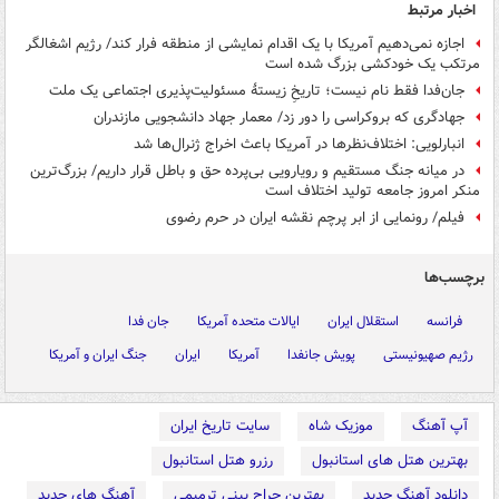
اخبار مرتبط
اجازه نمی‌دهیم آمریکا با یک اقدام نمایشی از منطقه فرار کند/ رژیم اشغالگر
مرتکب یک خودکشی بزرگ شده است
جان‌فدا فقط نام نیست؛ تاریخِ زیستهٔ مسئولیت‌پذیری اجتماعی یک ملت
جهادگری که بروکراسی را دور زد/ معمار جهاد دانشجویی مازندران
انبارلویی: اختلاف‌نظرها در آمریکا باعث اخراج ژنرال‌ها شد
در میانه جنگ مستقیم و رویارویی بی‌پرده حق و باطل قرار داریم/ بزرگ‌ترین
منکر امروز جامعه تولید اختلاف است
فیلم/ رونمایی از ابر پرچم نقشه ایران در حرم رضوی
برچسب‌ها
فرانسه
استقلال ایران
ایالات متحده آمریکا
جان فدا
رژیم صهیونیستی
پویش جانفدا
آمریکا
ایران
جنگ ایران و آمریکا
آپ آهنگ
موزیک شاه
سایت تاریخ ایران
بهترین هتل های استانبول
رزرو هتل استانبول
دانلود آهنگ جدید
بهترین جراح بینی ترمیمی
آهنگ های جدید