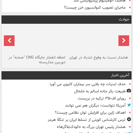
هافبک آلومینیوم پرسپولیسی شد
ماجرای تصویب کنوانسیون خزر چیست؟
حوادث
ای
هشدار نسبت به وفوع تندباد در تهران
لحظه انفجار جایگاه CNG "صحنه" در
دس
دوربین مداربسته
ات
آخرین اخبار
حذف لبنیات چه بلایی سر بیماران کلیوی می آورد
طبیعت بکر جاده اسالم به خلخال
رویای اف-۳۵ ترکیه در بن‌بست
آمریکا نتوانست؛ دیگران هم نمی توانند
اهداف ژاپن برای افزایش توان نظامی چیست؟
ترس کارشناس کویتی از تسلط ایران بر تنگۀ هرمز
هشدار پلیس تهران بزرگ به «کودک‌بلاگرها»