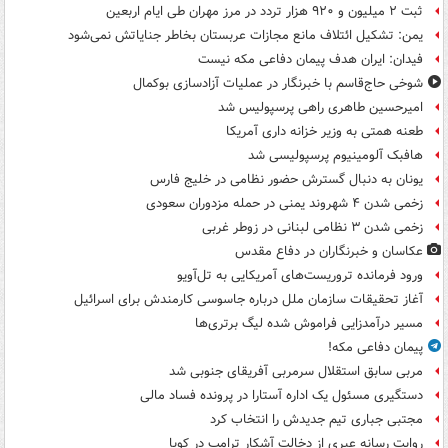
ثبت ۲ میلیون و ۹۲۰ هزار تردد در مرز مهران طی ایام اربعین
یمن: تشکیل ائتلاف مانع مجازات عربستان بخاطر جنایاتش نمی‌شود
فیدان: ایران هدف پیمان دفاعی مکه نیست
شوخی حاج‌قاسم با خبرنگار در عملیات آزادسازی بوکمال
امیرحسین طاهری راهی پرسپولیس شد
طعنه همتی به وزیر خزانه داری آمریکا
هافبک آلومینیوم پرسپولیسی شد
یونان به دنبال گسترش حضور نظامی در خلیج فارس
زخمی شدن ۴ شهروند یمنی در حمله مزدوران سعودی
زخمی شدن ۳ نظامی لبنانی در زوطر غربی
عکاسان و خبرنگاران در دفاع مقدس
ورود فرمانده تروریست‌های آمریکایی به تل‌آویو
آغاز تحقیقات سازمان ملل درباره جاسوسی کارمندش برای اسرائیل
مسیر درآمدزایی فراموش شده لیگ برتری‌ها
پیمان دفاعی مکه!
مربی سابق استقلال سرمربی آفریقای جنوبی شد
دستگیری مسئول یک اداره آستارا در پرونده فساد مالی
مجتبی جباری تیم جدیدش را انتخاب کرد
روایت رسانه عبری از دخالت آشکار ترامپ در کوبا