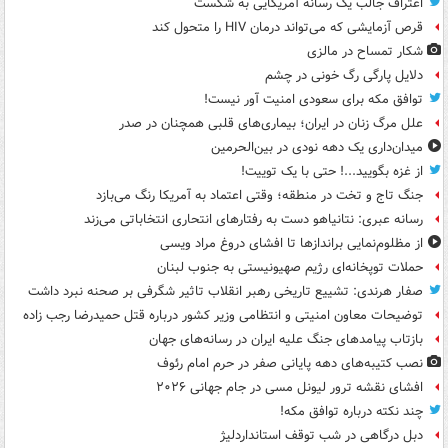
اعتراف جالب یک رسانه آمریکایی به شکست
قرص آزمایشی که می‌تواند درمان HIV را متحول کند
شکار تمساح در مالزی
دلایل پارگی رگ خونی در چشم
توافق مکه برای سعودی امنیت آور نیست!
علل مرگ زنان در ایران؛ بیماری‌های قلبی همچنان در صدر
میدان‌داری یک دهه نودی در بین‌الحرمین
از غزه بگویید...! حتی با یک توییت!
جنگ تاج و تخت در منطقه؛ وقتی اعتماد به آمریکا رنگ می‌بازد
رسانه عبری: نتانیاهو دست به رفتارهای انتحاری انتخاباتی می‌زند
از مظلوم‌نمایی براندازها تا افشای دروغ مراد ویسی
حملات توپخانه‌ای رژیم صهیونیستی به جنوب لبنان
صفار هرندی: تشییع تاریخی رهبر انقلاب تاثیر شگرفی بر صحنه نبرد داشت
توضیحات معاون امنیتی و انتظامی وزیر کشور درباره قتل حمیدرضا رجب زاده
بازتاب پیامدهای جنگ علیه ایران در رسانه‌های جهان
نصب کتیبه‌های دهه پایانی صفر در حرم امام رئوف
افشای نقشه ترور لیونل مسی در جام جهانی ۲۰۲۶
چند نکته درباره توافق مکه!
دبل درگاهی در شب توقف استانداردلیژ