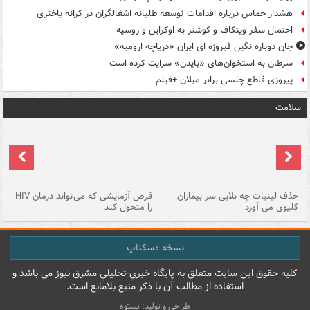
هشدار حماس درباره اقدامات توسعه طلبانه اشغالگران در کرانه باختری
احتمال سفر ویتکاف و کوشنر به اوکراین و روسیه
جان دوباره نگین فیروزه ای ایران «دریاچه ارومیه»
سرطان به استخوان‌های «بایدن» سرایت کرده است
پیروزی قاطع چلسی برابر میلان +فیلم
سلامت
حذف لبنیات چه بلایی سر بیماران
قرص آزمایشی که می‌تواند درمان HIV
عل
کلیوی می آورد
را متحول کند
قل
نسخه دسکتاپ
کليه حقوق اين سايت متعلق به پایگاه خبري-تحليلي مشرق نيوز می باشد و
استفاده از مطالب آن با ذکر منبع بلامانع است.
طراحی و تولید: نستوه