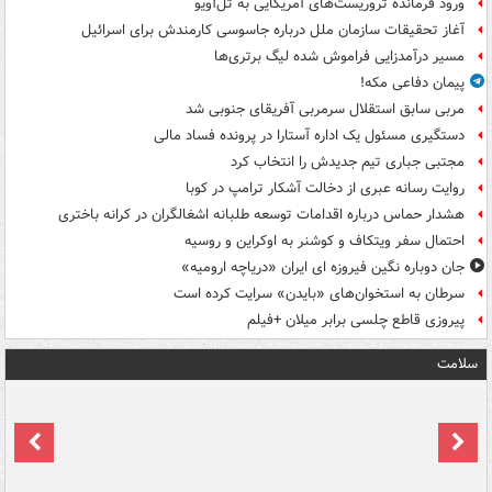
ورود فرمانده تروریست‌های آمریکایی به تل‌آویو
آغاز تحقیقات سازمان ملل درباره جاسوسی کارمندش برای اسرائیل
مسیر درآمدزایی فراموش شده لیگ برتری‌ها
پیمان دفاعی مکه!
مربی سابق استقلال سرمربی آفریقای جنوبی شد
دستگیری مسئول یک اداره آستارا در پرونده فساد مالی
مجتبی جباری تیم جدیدش را انتخاب کرد
روایت رسانه عبری از دخالت آشکار ترامپ در کوبا
هشدار حماس درباره اقدامات توسعه طلبانه اشغالگران در کرانه باختری
احتمال سفر ویتکاف و کوشنر به اوکراین و روسیه
جان دوباره نگین فیروزه ای ایران «دریاچه ارومیه»
سرطان به استخوان‌های «بایدن» سرایت کرده است
پیروزی قاطع چلسی برابر میلان +فیلم
سلامت