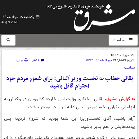
یکشنبه ۱۸ مرداد ۱۴۰۵ -
Aug 9 2026
سیاست
کد خبر
1817170
تاریخ انتشار:
۱۹ خرداد ۱۴۰۵ - ۱۵:۱۲
۱ نظر
چاپ
سیاست
بقائی خطاب به نخست وزیر آلبانی: برای شعور مردم خود
احترام قائل باشید
به گزارش مشرق،
بقایی سخنگوی وزارت امور خارجه کشورمان در واکنش به
اتهام‌زنی تکراری نخست‌وزیر آلبانی علیه ایران در توییتر نوشت:
آرام باشید، آقای نخست‌وزیر! این شما بودید که شروع کردید؛ پس
پیامدهایش را هم پذیرا باشید.
بهتر است برای درک و شعور مردم خود, به‌عنوان یک ملت بافرهنگ و دارای