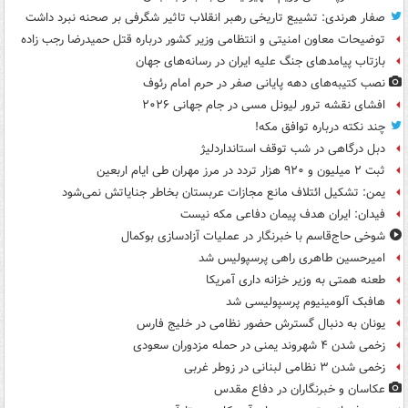
صفار هرندی: تشییع تاریخی رهبر انقلاب تاثیر شگرفی بر صحنه نبرد داشت
توضیحات معاون امنیتی و انتظامی وزیر کشور درباره قتل حمیدرضا رجب زاده
بازتاب پیامدهای جنگ علیه ایران در رسانه‌های جهان
نصب کتیبه‌های دهه پایانی صفر در حرم امام رئوف
افشای نقشه ترور لیونل مسی در جام جهانی ۲۰۲۶
چند نکته درباره توافق مکه!
دبل درگاهی در شب توقف استانداردلیژ
ثبت ۲ میلیون و ۹۲۰ هزار تردد در مرز مهران طی ایام اربعین
یمن: تشکیل ائتلاف مانع مجازات عربستان بخاطر جنایاتش نمی‌شود
فیدان: ایران هدف پیمان دفاعی مکه نیست
شوخی حاج‌قاسم با خبرنگار در عملیات آزادسازی بوکمال
امیرحسین طاهری راهی پرسپولیس شد
طعنه همتی به وزیر خزانه داری آمریکا
هافبک آلومینیوم پرسپولیسی شد
یونان به دنبال گسترش حضور نظامی در خلیج فارس
زخمی شدن ۴ شهروند یمنی در حمله مزدوران سعودی
زخمی شدن ۳ نظامی لبنانی در زوطر غربی
عکاسان و خبرنگاران در دفاع مقدس