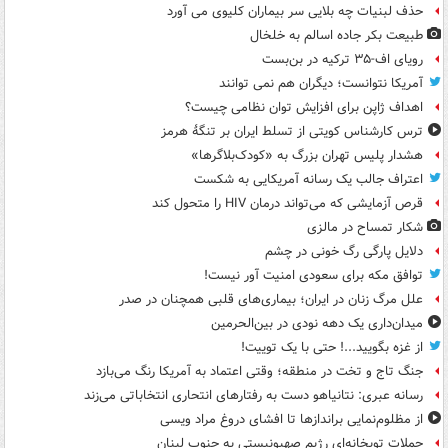
حذف لبنیات چه بلایی سر بیماران کلیوی می آورد
طبیعت بکر جاده اسالم به خلخال
رویای اف-۳۵ ترکیه در بن‌بست
آمریکا نتوانست؛ دیگران هم نمی توانند
اهداف ژاپن برای افزایش توان نظامی چیست؟
ترس کارشناس کویتی از تسلط ایران بر تنگۀ هرمز
هشدار پلیس تهران بزرگ به «کودک‌بلاگرها»
اعتراف جالب یک رسانه آمریکایی به شکست
قرص آزمایشی که می‌تواند درمان HIV را متحول کند
شکار تمساح در مالزی
دلایل پارگی رگ خونی در چشم
توافق مکه برای سعودی امنیت آور نیست!
علل مرگ زنان در ایران؛ بیماری‌های قلبی همچنان در صدر
میدان‌داری یک دهه نودی در بین‌الحرمین
از غزه بگویید...! حتی با یک توییت!
جنگ تاج و تخت در منطقه؛ وقتی اعتماد به آمریکا رنگ می‌بازد
رسانه عبری: نتانیاهو دست به رفتارهای انتحاری انتخاباتی می‌زند
از مظلوم‌نمایی براندازها تا افشای دروغ مراد ویسی
حملات توپخانه‌ای رژیم صهیونیستی به جنوب لبنان