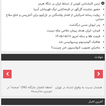
ترس کارشناس کویتی از تسلط ایران بر تنگۀ هرمز
حضور نماینده گل‌گهر در قرعه‌کشی لیگ قهرمانان آسیا
روایت رسانه اسرائیلی از فشار واشنگتن بر تل‌آویو برای آتش‌بس و خلع سلاح
حماس
پدر لیونل مسی درگذشت
فیدان: ایران هدف پیمان دفاعی مکه نیست
قیمت طلا و سکه امروز ۱۴۰۵/۰۵/۱۷
هافبک آلومینیوم پرسپولیسی شد
ماجرای تصویب کنوانسیون خزر چیست؟
حوادث
ای
هشدار نسبت به وفوع تندباد در تهران
لحظه انفجار جایگاه CNG "صحنه" در
دس
دوربین مداربسته
ات
آخرین اخبار