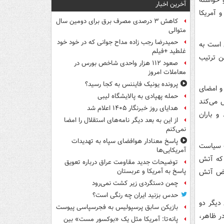
 خواسته
آخرین اخبار
و آمریکا
کاهش ۳ درصدی مصرف برق برای دومین سال
متوالی
حمیدرضا رجب زاده مداح جوانی که در خود خود
 است به
غلطید +فیلم
ین ترتیب
صعود ۱۱۲ هزار واحدی شاخص بورس در
معاملات امروز
پرونده یونیک فایننس به کجا رسید؟
 و امضای
حمله پهپادی به پالایشگاه لیبی
 می‌کند
هدایای روز خبرنگار ۱۴۰۵ اعلام شد
و باران
از این به بعد دیگر نامه‌های استقلال را امضا
نمی‌کنم
پاسخ معنادار هوافضای سپاه به تهدیدات
ت سیاست
آمریکایی‌ها
 که آتش
توضیحات جدید مقاومت عراق درباره تعویق
نقض آتش
پاسخ به آمریکا و عربستان
چمن دستگردی زیر کشت نمی‌رود
حدس بزنید ایران چه رنگی است؟
 دیگر دو
بازیکن سابق پرسپولیس به فجرسپاسی پیوست
ر ظاهر،
پانه‌تا: آمریکا مثل یک «بوکسور مست» بین