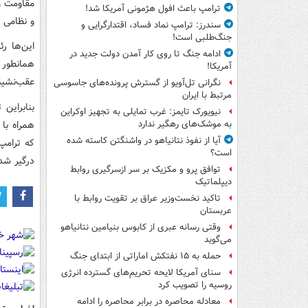
مقاومت و
ترامپ باعث افول هژمونی آمریکا شد!
و نظامی 
سندرز: ترامپ نماد فساد، اقتدارگرایی و
جنگ‌طلبی است!
این‌ها ر
ادامه جنگ تا روی کار آمدن دولت جدید در
همانطور 
آمریکا!
عقب‌نشینی
نگرانی تل‌آویو از گسترش پرونده‌های جاسوسی
مرتبط با ایران
بنابراین 
نیویورک تایمز: غرب تمایلی به تجهیز اوکراین
همراه با
به موشک‌های رهگیر ندارد
آیا از نفوذ نتانیاهو در واشنگتن کاسته شده
که ترامپ
است؟
درگیر شد
توافق پرو و مکزیک بر سر ازسرگیری روابط
دیپلماتیک
تاکید نخست‌وزیر عراق بر تقویت روابط با
عربستان
وقتی رسانه عبری از کابوس بنیامین نتانیاهو
می‌گوید
حمله به ۱۵ نفتکش‌ اماراتی از ابتدای جنگ
سنای آمریکا لایحه تحریم‌های گسترده انرژی
روسیه را تصویب کرد
معادله محاصره در برابر محاصره را ادامه