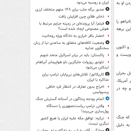
دن او به
ایران و روسیه می‌دود
صدور برگه جلب برای ۱۴۸ متهم متخلف ارزی
ذخایر طلای چین افزایش یافت
یاهو را
فیلم/ آیا پرونده‌ای در زمینه جرایم مرتبط با
ین برهه
هوش مصنوعی ایجاد شده است؟
احضار باقر خرازی به دادگاه ویژه روحانیت
وضعیت کافه‌های متعلق به ساعدی نیا از زبان
 و اکنون
سخنگوی عدلیه
دویست و
پاکستان: باید در برابر اسرائیل متحد شویم
تئودور روزولت جایگزین ناو هواپیمابر آبراهام
لینکلن می‌شود
ل بحران
کاریکاتور/ تلاش‌های بی‌پایان ترامپ برای
مذاکره با ایران
 آمریکا،
اخراج بدون تعارف در انتظار فرد خاطی
و چه در
پرسپولیس
اتمام بودجه پنتاگون در آستانه گسترش جنگ
وقتی ترامپ ریاست‌جمهوری را دستگاه
پول‌سازی می‌بیند!
 که جنگ
ترکیه: توافق مکه علیه ایران یا هیچ کشور
دیگری نیست
به دلیل
جهانگیر: آقای خرازی به دادگاه ویژه روحانیت