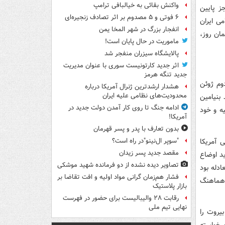
واکنش بقائی به خیالبافی ترامپ
ز پایین
۶ فوتی و ۵ مصدوم بر اثر تصادف زنجیره‌ای
قلاب اسلامی ایران
انفجار بزرگ در شهر المخا یمن
ان روز،
ماموریت در حال پایان است!
پالایشگاه سیزران منفجر شد
اثر جدید کارتونیست سوری با عنوان مدیریت
جدید تنگه هرمز
وم ژوئن
هشدار ارشدترین ژنرال آمریکا درباره
محدودیت‌های نظامی علیه ایران
بنیامین
ادامه جنگ تا روی کار آمدن دولت جدید در
یه و خود
آمریکا!
بدون تعارف با پدر و پسر قهرمان
 آمریکا
"سوپر ال‌نینو"در راه است؟
مقصد جدید پسر زیدان
د اوضاع
تصاویر دیده‌ نشده از دو فرمانده شهید موشکی
 این معادله بود
فشار هم‌زمان گرانی مواد اولیه و افت تقاضا بر
ا هماهنگ
بازار پلاستیک
رقابت ۲۸ والیبالیست برای حضور در فهرست
نهایی تیم ملی
یروت را