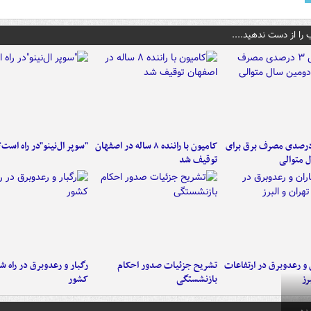
 را از دست ندهید....
هش ۳ درصدی مصرف برق برای
کامیون با راننده ۸ ساله در اصفهان
"سوپر ال‌نینو"در راه است؟
 متوالی
توقیف شد
ن و رعدوبرق در ارتفاعات
تشریح جزئیات صدور احکام
رگبار و رعدوبرق در راه ش
رز
بازنشستگی
کشور