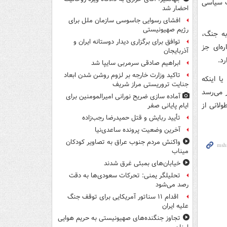
ت سیاسی
احضار شد
افشای رسوایی جاسوسی سازمان ملل برای
رژیم صهیونیستی
به جنگ،
توافق برای برگزاری دیدار دوستانه ایران و
ه‌ای جز
آذربایجان
د.
ابراهیم صادقی سرمربی سایپا شد
تاکید وزارت خارجه بر لزوم روشن شدن ابعاد
یا اینکه
جنایت تروریستی مراز شریف
 می‌رسد
آماده سازی ضریح نورانی امیرالمومنین برای
لانی از
ایام پایانی صفر
تأیید ربایش و قتل حمیدرضا رجب‌زاده
آخرین وضعیت پرونده ساعدی‌نیا
واکنش مردم جنوب عراق به تصاویر کودکان
میناب
خیابان‌های بمبئی غرق شدند
تحلیلگر یمنی: تحرکات سعودی‌ها به دقت
رصد می‌شود
اقدام ۱۱ سناتور آمریکایی برای توقف جنگ
علیه ایران
تجاوز جنگنده‌های صهیونیستی به حریم هوایی