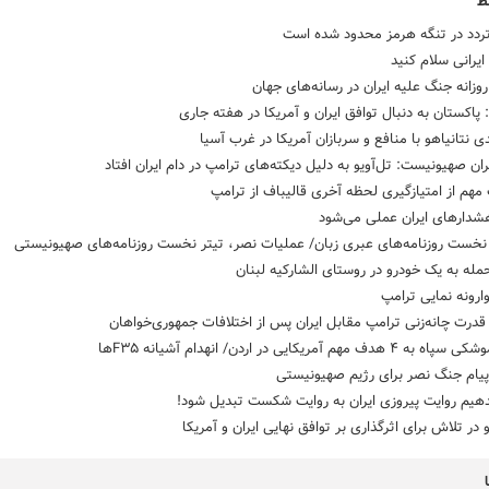
ط
تردد در تنگه هرمز محدود شده است
ایرانی سلام کنید
روزانه جنگ علیه ایران در رسانه‌های جهان
: پاکستان به دنبال توافق ایران و آمریکا در هفته جاری
ی نتانیاهو با منافع و سربازان آمریکا در غرب آسیا
ان صهیونیست: تل‌آویو به دلیل دیکته‌های ترامپ در دام ایران افتاد
مهم از امتیازگیری لحظه آخری قالیباف از ترامپ
شدارهای ایران عملی می‌شود
خست روزنامه‌های عبری زبان/ عملیات نصر، تیتر نخست روزنامه‌های صهیونیستی
مله به یک خودرو در روستای الشارکیه لبنان
ارونه نمایی ترامپ
رت چانه‌زنی ترامپ مقابل ایران پس از اختلافات جمهوری‌خواهان
 هدف مهم آمریکایی در اردن/ انهدام آشیانه F۳۵ها
ام جنگ نصر برای رژیم صهیونیستی
دهیم روایت پیروزی ایران به روایت شکست تبدیل شود!
و در تلاش برای اثرگذاری بر توافق نهایی ایران و آمریکا