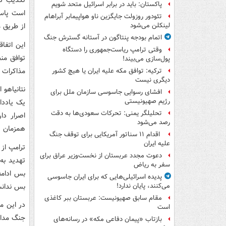
تکذیب کر
پاکستان: باید در برابر اسرائیل متحد شویم
است پاسخ 
تئودور روزولت جایگزین ناو هواپیمابر آبراهام
از طریق 
لینکلن می‌شود
اتمام بودجه پنتاگون در آستانه گسترش جنگ
این اتفا
وقتی ترامپ ریاست‌جمهوری را دستگاه
توافق منج
پول‌سازی می‌بیند!
مذاکرات 
ترکیه: توافق مکه علیه ایران یا هیچ کشور
دیگری نیست
نتانیاهو 
افشای رسوایی جاسوسی سازمان ملل برای
رژیم صهیونیستی
یک یاددا
تحلیلگر یمنی: تحرکات سعودی‌ها به دقت
اصرار دا
رصد می‌شود
همزمان ر
اقدام ۱۱ سناتور آمریکایی برای توقف جنگ
علیه ایران
ترامپ از
دعوت مجدد عربستان از نخست‌وزیر عراق برای
تهدید به
سفر به ریاض
بس ادامه
پدیده اسرائیلی‌هایی که برای ایران جاسوسی
بس ندان
می‌کنند، پایان ندارد!
مقام سابق صهیونیست: عربستان ببر کاغذی
در این می
است
جنگ مداو
بازتاب «پیمان دفاعی مکه» در رسانه‌های