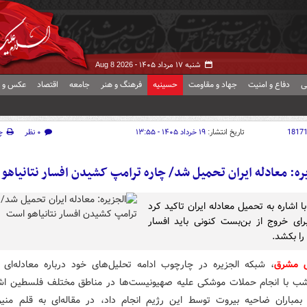
شنبه ۱۷ مرداد ۱۴۰۵ -
Aug 8 2026
ی
دفاع و امنیت
جهاد و مقاومت
حسینیه
فرهنگ و هنر
جامعه
اقتصاد
عکس و ف
1817
تاریخ انتشار:
۱۹ خرداد ۱۴۰۵ - ۱۳:۵۵
۰ نظر
چ
ره: معادله ایران تحمیل شد/ چاره ترامپ کشیدن افسار نتانیاهو
با اشاره به تحمیل معادله ایران تاکید کرد
رای خروج از بن‌بست کنونی باید افسار
 را بکشد.
ش مشرق
، شبکه الجزیره در چارچوب ادامه تحلیل‌های خود درباره معادله‌ای ک
ب با انجام حملات موشکی علیه صهیونیست‌ها در مناطق مختلف فلسطین اش
بمباران ضاحیه بیروت توسط این رژیم انجام داد، در مقاله‌ای به قلم منی