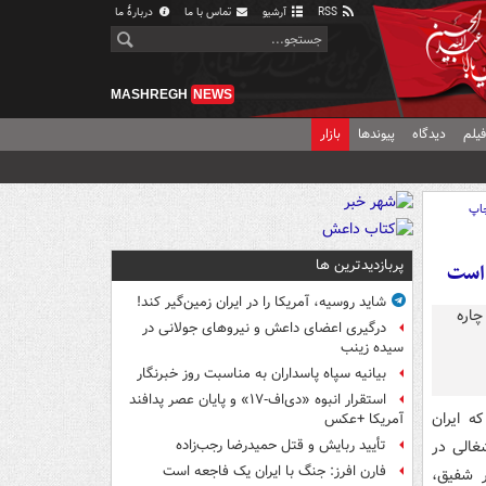
RSS
آرشیو
تماس با ما
دربارهٔ ما
MASHREGH
NEWS
یلم
دیدگاه
پیوندها
بازار
اپ
پربازدیدترین ها
 است
شاید روسیه، آمریکا را در ایران زمین‌گیر کند!
درگیری اعضای داعش و نیروهای جولانی در
سیده زینب
بیانیه سپاه پاسداران به مناسبت روز خبرنگار
استقرار انبوه «دی‌اف‑۱۷» و پایان عصر پدافند
ه ایران
آمریکا +عکس
غالی در
تأیید ربایش و قتل حمیدرضا رجب‌زاده
فارن افرز: جنگ با ایران یک فاجعه است
ر شفیق،