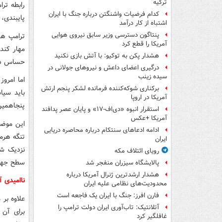
ترکیه
رابطه ترا
کدام فرضیات واشنگتن درباره جنگ با ایران
پایبندی،
اشتباه از کار درآمد
پنتاگون دسترسی وزیر سابق نیروی هوایی
ترامپ هم
آمریکا را قطع کرد
مهار کند
هشدار پکن به توکیو: با آتش بازی نکنید
حساس در 
درگیری اعضای داعش و نیروهای جولانی در
سیده زینب
اما امروز
برکناری شوکه‌کننده فرمانده لشکر پنجم ارتش
باید سیا
آمریکا در اروپا
پنجاهمین 
استقرار انبوه «دی‌اف‑۱۷» و پایان عصر پدافند
آمریکا +عکس
این موضو
ادامه ادعاهای سنتکام درباره محاصره دریایی
تنگه هرمز
ایران
نزدیک شد
رویای ائتلاف مکه
سطح جها
پالایشگاه سیزران منفجر شد
هشدار ارشدترین ژنرال آمریکا درباره
ناامیدی آمری
محدودیت‌های نظامی علیه ایران
فارن افرز: جنگ با ایران یک فاجعه است
علاوه بر
آتلانتیک: تاب‌آوری ایران دولت ترامپ را
برای آن 
غافلگیر کرد