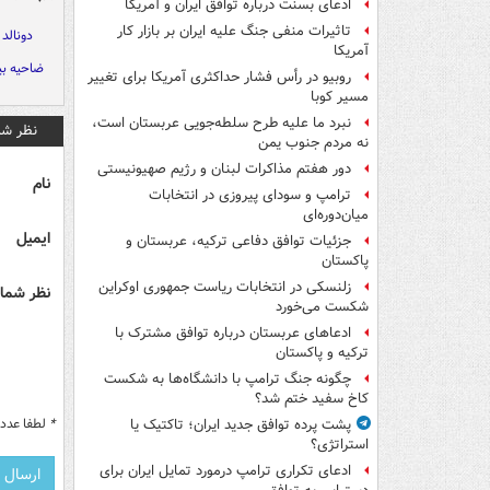
ادعای بسنت درباره توافق ایران و آمریکا
تاثیرات منفی جنگ علیه ایران بر بازار کار
دونالد 
آمریکا
ضاحیه ب
روبیو در رأس فشار حداکثری آمریکا برای تغییر
مسیر کوبا
نبرد ما علیه طرح سلطه‌جویی عربستان است،
نظر شم
نه مردم جنوب یمن
دور هفتم مذاکرات لبنان و رژیم صهیونیستی
نام
ترامپ و سودای پیروزی در انتخابات
میان‌دوره‌ای
ایمیل
جزئیات توافق دفاعی ترکیه، عربستان و
پاکستان
زلنسکی در انتخابات ریاست جمهوری اوکراین
نظر شما 
شکست می‌خورد
ادعاهای عربستان درباره توافق مشترک با
ترکیه و پاکستان
چگونه جنگ ترامپ با دانشگاه‌ها به شکست
کاخ سفید ختم شد؟
*
لطفا عدد م
پشت پرده توافق جدید ایران؛ تاکتیک یا
استراتژی؟
ادعای تکراری ترامپ درمورد تمایل ایران برای