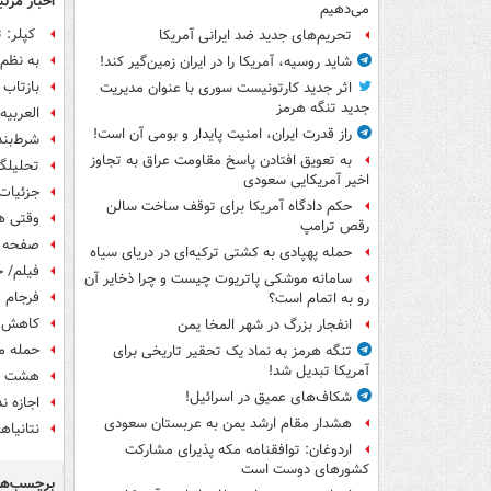
اخبار مرتب
می‌دهیم
کپلر: 
تحریم‌های جدید ضد ایرانی آمریکا
به نظم 
شاید روسیه، آمریکا را در ایران زمین‌گیر کند!
بازتاب 
اثر جدید کارتونیست سوری با عنوان مدیریت
جدید تنگه هرمز
العربیه
راز قدرت ایران، امنیت پایدار و بومی آن است!
شرط‌بند
به تعویق افتادن پاسخ مقاومت عراق به تجاوز
تحلیلگر
اخیر آمریکایی سعودی
جزئیات 
حکم دادگاه آمریکا برای توقف ساخت سالن
وقتی ه
رقص ترامپ
صفحه ن
حمله پهپادی به کشتی ترکیه‌ای در دریای سیاه
فیلم/ ح
سامانه موشکی پاتریوت چیست و چرا ذخایر آن
فرجام و
رو به اتمام است؟
کاهش قد
انفجار بزرگ در شهر المخا یمن
حمله موشکی سپاه به ۴
تنگه هرمز به نماد یک تحقیر تاریخی برای
آمریکا تبدیل شد!
هشت پی
شکاف‌های عمیق در اسرائیل!
اجازه ن
هشدار مقام ارشد یمن به عربستان سعودی
نتانیاه
اردوغان: توافقنامه مکه پذیرای مشارکت
کشورهای دوست است
برچسب‌ها