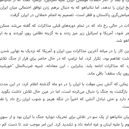
د و بعد از آغاز حملات موشکی ایران علیه اسرائیل، ترامپ گفت که از نتانیاهو
ایران را ندهد، اما نتانیاهو که به دنبال برهم زدن توافق احتمالی میان ایران 
میانجی‌گری پاکستان و قطر است، تصمیم به انجام حملاتی در ایران گرفت.
قات در حالی رخ داد که در تمام دوره‌های قبلی مذاکرات که گفته می‌شد ممکن
ر شود، آمریکا و اسرائیل زیر میز زدند و به گزینه نظامی روی آوردند و به ا
لغو شد.
این کار را در میانه آخرین مذاکرات بین ایران و آمریکا که نزدیک به نهایی شدن
شت تفاهم بود، تکرار کرد، اما ترامپ که در حال حاضر برای فرار از جنگ تلاش
رد که مذاکرات ادامه یابد. بنابراین ، این معادله، شبیه ضرب‌المثل "خورشید 
وی یک سقف" باقی ماند.
 زمانی که آتش بس موقت با ایران را در دو ماه گذشته اعلام کرد، در این مد
 بازگشت به جنگ را دنبال می‌کرده است، اما در عین حال تلاش داشت بگوید
 دارد و حتی تبادل آتشی که اخیراً در تنگه هرمز و جنوب ایران رخ داد را 
ست.
ان نتانیاهو از یک سو در تلاش برای تحریک دوباره جنگ با ایران بود و از سوی
م را علیه لبنان و غزه ادامه داد و تشدید کرد. این امر موجب شد تا دست کم د