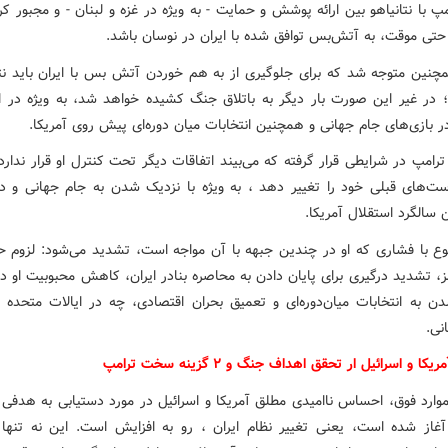
مپ با نتانیاهو بین ارائه پوشش و حمایت - به ویژه در غزه و لبنان - و مجبور کر
 حتی موقت، به آتش‌بس توافق شده با ایران در نوسان باشد.
چنین متوجه شد که برای جلوگیری از به هم خوردن آتش بس با ایران باید نتان
؛ در غیر این صورت بار دیگر به باتلاق جنگ کشیده خواهد شد، به ویژه در ا
بازی‌های جام جهانی و همچنین انتخابات میان دوره‌ای پیش روی آمریکا.
 ترامپ در شرایطی قرار گرفته که می‌بیند اتفاقات دیگر تحت کنترل او قرار ندارد
ست‌های قبلی خود را تغییر دهد ، به ویژه با نزدیک شدن به جام جهانی و 
سالگرد استقلال آمریکا.
ع با فشاری که او در چندین جبهه با آن مواجه است، تشدید می‌شود: لزوم ح
، تشدید درگیری برای پایان دادن به محاصره بنادر ایران، کاهش محبوبیت او در
ن به انتخابات میان‌دوره‌ای و تعمیق بحران اقتصادی، چه در ایالات متحده 
نی.
کا و اسرائیل ار تحقق اهداف جنگ و ۲ گزینه سخت ترامپ
 موارد فوق، احساس ناامیدی مطلق آمریکا و اسرائیل در مورد دستیابی به هدفی
آغاز شده است، یعنی تغییر نظام ایران ، رو به افزایش است. این نه تنها 