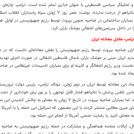
و تحلیلگر سیاسی فلسطینی با عنوان «بازی تمام شده است، ترامپ چاره‌ای ج
کشیدن نتانیاهو از درخت ندارد»، نوشت: عصر روز ۷ ژوئن سپاه پاسداران ان
 بمباران ساختمانی در ضاحیه جنوبی بیروت توسط رژیم صهیونیستی در اوایل هم
ا در داخل سرزمین‌های اشغالی موشک باران کرد.
امپ مقابل معادله ایران
باران ضاحیه بیروت توسط رژیم صهیونیستی را نقض معادله‌ای دانست که در د
هدید ایران مبنی بر موشک باران شمال فلسطین اشغالی در صورت اجرای تهدید 
 نخست وزیر رژیم اشغالگر و کابینه او برای بمباران تاسیسات غیرنظامی در ضاح
جاد شده بود.
یجاد این معادله توسط ایران در دوم ژوئن، دونالد ترامپ، رئیس دولت تروریستی
اس تلفنی پرتنش با نتانیاهو فشار قابل توجهی را بر وی برای خودداری از تشدی
اعمال کرد. اما بمباران ضاحیه بیروت در تاریخ ۷ ژوئن به معنای به چالش کشیدن
ای عبری مطالبی منتشر کردند با این مضمون که اسرائیل این حمله را با آمریک
ه معنای تایید یا رضایت ضمنی آمریکا از انجام این حمله بود.
ال، ایالات متحده هماهنگی و مشارکت در حمله رژیم صهیونیستی به ضاحیه ب