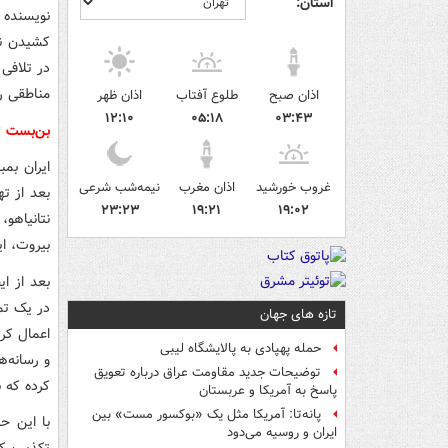
استان:
نویسنده 
در تلافی
مناطقی ر
اذان صبح
طلوع آفتاب
اذان ظهر
۱۲:۱۰
۰۵:۱۸
۰۳:۴۳
بن‌بست تر
ایران بم
غروب خورشید
اذان مغرب
نیمه‌شب شرعی
بعد از ت
۲۳:۲۳
۱۹:۲۱
۱۹:۰۲
نتانیاهو،
بیروت، ای
بعد از ا
در یک تم
تازه های جهان
حمله پهپادی به پالایشگاه لیبی
و رسانه‌ه
توضیحات جدید مقاومت عراق درباره تعویق
کرده که ب
پاسخ به آمریکا و عربستان
پانه‌تا: آمریکا مثل یک «بوکسور مست» بین
با این ح
ایران و روسیه می‌دود