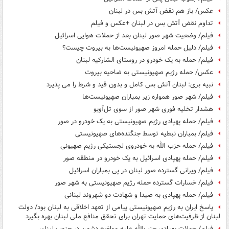
عکس/ باز هم نقض آتش بس در لبنان
تداوم نقض آتش بس در لبنان +عکس و فیلم
فیلم/ وضعیت شهر صور لبنان بعد از حملات هوایی اسرائیل
فیلم/ دلیل حمله امروز صهیونیست‌ها به بیروت چیست؟
فیلم/ حمله به یک خودرو در روستای الشارکیه لبنان
عکس/ حمله رژیم صهیونیستی به ضاحیه بیروت
نبیه بری: لبنان آتش بس کامل و بدون قید و شرط را می پذیرد
فیلم/ شهر صور همواره زیر بمباران صهیونیست‌ها
هشدار تخلیه فوری شهر صور از سوی تل‌آویو
فیلم/ حمله پهپادی رژیم صهیونیستی به یک خودرو در صور
فیلم/ بمباران نبطیه توسط جنگنده‌های صهیونیستی
فیلم/ حمله حزب الله به خودروی لجستیکی رژیم صهیونی
فیلم/ حمله پهپادی اسرائیل به یک خودرو در منطقه صور
فیلم/ ویرانی گسترده صور لبنان در پی بمباران اسرائیل
فیلم/ خسارات گسترده حمله رژیم صهیونیستی به شهر صور
فیلم/ حمله پهپادی به صیدا و شهادت دو شهروند لبنانی
پاسخ ایران به رژیم صهیونیستی پیامی از تعهد اخلاقی به لبنان بود/ دولت
لبنان از ظرفیت‌های حمایت تهران برای تحقق منافع ملی لبنان بهره بگیرد
فیلم/ حملات پهپادی حزب‌الله علیه مواضع دشمن در جنوب لبنان