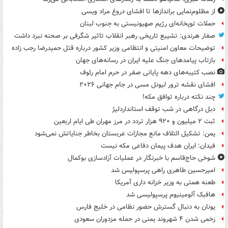
از مظلوم‌نمایی براندازها تا افشای دروغ مراد ویسی
حملات توپخانه‌ای رژیم صهیونیستی به جنوب لبنان
صفار هرندی: تشییع تاریخی رهبر انقلاب تاثیر شگرفی بر صحنه نبرد داشت
توضیحات معاون امنیتی و انتظامی وزیر کشور درباره قتل حمیدرضا رجب زاده
بازتاب پیامدهای جنگ علیه ایران در رسانه‌های جهان
نصب کتیبه‌های دهه پایانی صفر در حرم امام رئوف
افشای نقشه ترور لیونل مسی در جام جهانی ۲۰۲۶
چند نکته درباره توافق مکه!
دبل درگاهی در شب توقف استانداردلیژ
ثبت ۲ میلیون و ۹۲۰ هزار تردد در مرز مهران طی ایام اربعین
یمن: تشکیل ائتلاف مانع مجازات عربستان بخاطر جنایاتش نمی‌شود
فیدان: ایران هدف پیمان دفاعی مکه نیست
شوخی حاج‌قاسم با خبرنگار در عملیات آزادسازی بوکمال
امیرحسین طاهری راهی پرسپولیس شد
طعنه همتی به وزیر خزانه داری آمریکا
هافبک آلومینیوم پرسپولیسی شد
یونان به دنبال گسترش حضور نظامی در خلیج فارس
زخمی شدن ۴ شهروند یمنی در حمله مزدوران سعودی