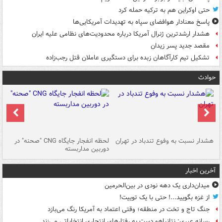
حتی اوکراین هم به ترکیه حمله کرد
پاسخ معنادار هوافضای سپاه به تهدیدات آمریکایی‌ها
هشدار ارشدترین ژنرال آمریکا درباره محدودیت‌های نظامی علیه ایران
مقصد جدید پسر زیدان
تشکیل تیم کارآگاهان زبده برای دستگیری عاملان قتل رجب‌زاده
حوادث
ای
هشدار نسبت به وفوع تندباد در تهران
لحظه انفجار جایگاه CNG "صحنه" در
دس
دوربین مداربسته
ات
آخرین اخبار
میدان‌داری یک دهه نودی در بین‌الحرمین
از غزه بگویید...! حتی با یک توییت!
جنگ تاج و تخت در منطقه؛ وقتی اعتماد به آمریکا رنگ می‌بازد
رسانه عبری: نتانیاهو دست به رفتارهای انتحاری انتخاباتی می‌زند