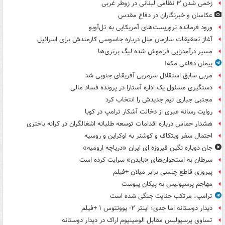
زخمی شدن ۳ نظامی لبنانی در زوطر غربی
عکاسان و خبرنگاران در دفاع مقدس
ورود فرمانده تروریست‌های آمریکایی به تل‌آویو
آغاز تحقیقات سازمان ملل درباره جاسوسی کارمندش برای اسرائیل
مسیر درآمدزایی فراموش شده لیگ برتری‌ها
پیمان دفاعی مکه!
مربی سابق استقلال سرمربی آفریقای جنوبی شد
دستگیری مسئول یک اداره آستارا در پرونده فساد مالی
مجتبی جباری تیم جدیدش را انتخاب کرد
روایت رسانه عبری از دخالت آشکار ترامپ در کوبا
هشدار حماس درباره اقدامات توسعه طلبانه اشغالگران در کرانه باختری
احتمال سفر ویتکاف و کوشنر به اوکراین و روسیه
جان دوباره نگین فیروزه ای ایران «دریاچه ارومیه»
سرطان به استخوان‌های «بایدن» سرایت کرده است
پیروزی قاطع چلسی برابر میلان +فیلم
مهاجم پرسپولیس به پیکان پیوست
ترامپ، مرتکب جنایت جنگی شده است
دیدار دوستانه اما جدی؛ اینتر ۲- یوونتوس ۱ +فیلم
تساوی پرسپولیس مقابل الومینیوم اراک در دیدار دوستانه