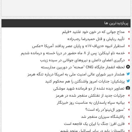
پربازدیدترین ها
مداح جوانی که در خون خود غلتید +فیلم
تأیید ربایش و قتل حمیدرضا رجب‌زاده
استقرار انبوه «دی‌اف‑۱۷» و پایان عصر پدافند آمریکا +عکس
خدمه ناو لینکلن: پس از ۸ ماه حضور در دریا خسته و درمانده‌ شدیم
درگیری اعضای داعش و نیروهای جولانی در سیده زینب
لحظه انفجار جایگاه CNG "صحنه" در دوربین مداربسته
هشدار دبیر شورای عالی امنیت ملی به امریکا درباره تنگه هرمز
پزشکیان: جنایات امروز واشنگتن را هم محکوم کنید
تصاویر دیده‌ نشده از دو فرمانده شهید موشکی
جزئیات جدید از نفتکش منفجر شده در هرمز
بیانیه سپاه پاسداران به مناسبت روز خبرنگار
"سوپر ال‌نینو"در راه است؟
پالایشگاه سیزران منفجر شد
فارن افرز: جنگ با ایران یک فاجعه است
پاکستان: باید در برابر اسرائیل متحد شویم