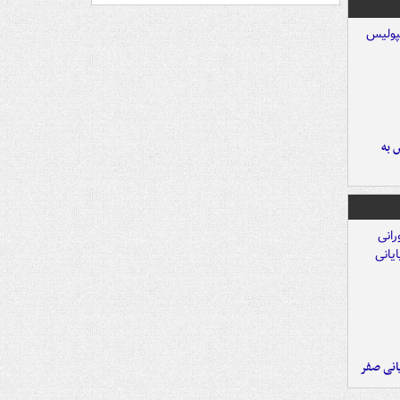
 به
یانی صفر