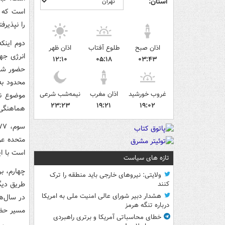
استان:
است که ن
را نپذیرفت
دوم اینک
اذان صبح
طلوع آفتاب
اذان ظهر
انرژی جها
۱۲:۱۰
۰۵:۱۸
۰۳:۴۳
محدود به
غروب خورشید
اذان مغرب
نیمه‌شب شرعی
موضوع نش
۲۳:۲۳
۱۹:۲۱
۱۹:۰۲
هماهنگی 
متحده عر
است با ا
تازه های سیاست
چهارم، ب
ولایتی: نیروهای خارجی باید منطقه را ترک
طریق دیگر
کنند
هشدار دبیر شورای عالی امنیت ملی به امریکا
در سال‌ه
درباره تنگه هرمز
مسیر حضو
خطای محاسباتی آمریکا و برتری راهبردی