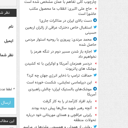
چارچوب کلی تفاهم با عمان مشخص شده است
حاج علی اکبری: انقلاب ما محصول مکتب
نظر شم
عاشورا است
دست بالای ایران در مذاکرات جاری!
نام
استقبال خاص دخترک عراقی از زائران اربعین
حسینی
محمد مرندی: پیروزی با روحیه استوار مردمی
ایمیل
حاصل شده
اجازه باز شدن مسیر دوم در تنگه هرمز را
نظر شما 
نخواهیم داد
دردسر همزمان آمریکا و اوکراین با ته کشیدن
موشک های پاتریوت
حماقت ترامپ با ذخایر انرژی جهان چه کرد؟
این دیپلماسی نمایشی، شکست خورده است
*
لطفا عدد م
موشک‌های بالستیک ایران؛ چالش راهبردی
آمریکا
باید افراد کارآمدتر را به کار گرفت
آنچه رهبر شهید سال‌ها پیش دیده بودند
رایزنی عراقچی و همتای موریتانی خود درباره
تحولات منطقه
این مطالب
روایتی از همدلی و همسویی ملت‌ها در مراسم