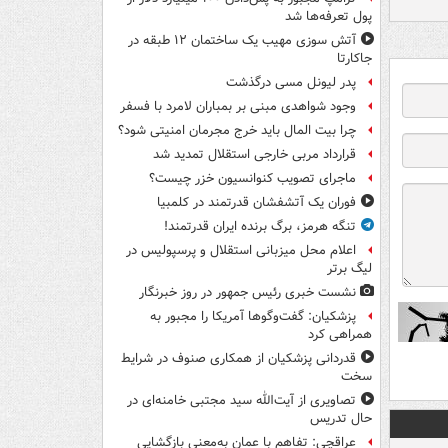
پول تعرفه‌ها شد
آتش سوزی مهیب یک ساختمان ۱۲ طبقه در
جاکارتا
پدر لیونل مسی درگذشت
وجود شواهدی مبنی بر بمباران لامرد با فسفر
چرا بیت المال باید خرج مجرمان امنیتی شود؟
قرارداد مربی خارجی استقلال تمدید شد
ماجرای تصویب کنوانسیون خزر چیست؟
فوران یک آتشفشان قدرتمند در کلمبیا
تنگه هرمز، برگ برنده ایران قدرتمند!
اعلام محل میزبانی استقلال و پرسپولیس در
لیگ برتر
نشست خبری رئیس جمهور در روز خبرنگار
پزشکیان: گفت‌وگوها آمریکا را مجبور به
همراهی کرد
قدردانی پزشکیان از همکاری صنوف در شرایط
سخت
تصاویری از آیت‌الله سید مجتبی خامنه‌ای در
حال تدریس
عراقچی: تفاهم با عمان به‌معنی بازگشایی