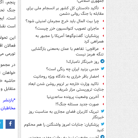
جمهوری اسلامی!
پنجم، اگ
تأکید دادستان کل کشور بر انسجام ملی برای
جنگ تحمی
مقابله با جنگ روانی دشمن
است. ایج
چرا بیت المال باید خرج مجرمان امنیتی شود؟
است نقش 
ماجرای تصویب کنوانسیون خزر چیست؟
پزشکیان: گفت‌وگوها آمریکا را مجبور به
این تحول
همراهی کرد
فعالان ا
عراقچی: تفاهم با عمان به‌معنی بازگشایی
تورمی می
تنگه هرمز نیست
روز خبرنگار نامبارک!
در مجموع
حدس بزنید ایران چه رنگی است؟
خواهان ث
احضار باقر خرازی به دادگاه ویژه روحانیت
حاشیه خل
تاکید وزارت خارجه بر لزوم روشن شدن ابعاد
متقابل و 
جنایت تروریستی مزار شریف
آخرین وضعیت پرونده ساعدی‌نیا
*بازنشر 
صورت جدید مسئله جنگ؟!
مخاطبان 
تبریک کاربران فضای مجازی به مناسبت روز
خبرنگار
پزشکیان: جنایات امروز واشنگتن را هم محکوم
کنید
آخرین وضعیت نبرد به روایت مهدی محمدی