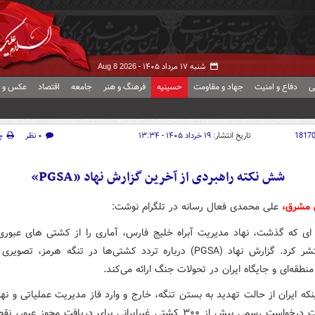
شنبه ۱۷ مرداد ۱۴۰۵ -
Aug 8 2026
ی
دفاع و امنیت
جهاد و مقاومت
حسینیه
فرهنگ و هنر
جامعه
اقتصاد
عکس و ف
1817
تاریخ انتشار:
۱۹ خرداد ۱۴۰۵ - ۱۳:۳۴
۰ نظر
چ
شش نکته راهبردی از آخرین گزارش نهاد «PGSA»
 مشرق،
علی محمدی فعال رسانه در تلگرام نوشت:
ای که گذشت، نهاد مدیریت آبراه خلیج فارس، آماری را از کشتی های عبوری 
هرمز منتشر کرد. گزارش نهاد (PGSA) درباره تردد کشتی‌ها در تنگه هرمز، تص
نطقه‌ای و جایگاه ایران در تحولات جنگ ارائه می‌کند.
که ایران از حالت تهدید به بستن تنگه، خارج و وارد فاز مدیریت عملیاتی و نه
است. ثبت درخواست رسمی بیش از ۳۰۰ کشتی غیرایرانی برای دریافت مجوز عبو