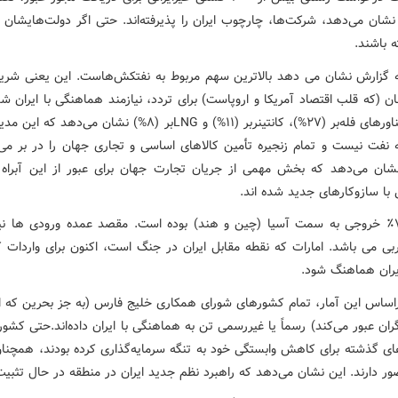
شان می‌دهد، شرکت‌ها، چارچوب ایران را پذیرفته‌اند. حتی اگر دولت‌هایشان ر
ه باشند.
ه گزارش نشان می دهد بالاترین سهم مربوط به نفتکش‌هاست. این یعنی شری
ن (که قلب اقتصاد آمریکا و اروپاست) برای تردد، نیازمند هماهنگی با ایران 
حضور شناورهای فله‌بر (۲۷%)، کانتینربر (۱۱%) و LNGبر (۸%) نشان می‌ده
 نفت نیست و تمام زنجیره تأمین کالاهای اساسی و تجاری جهان را در بر می‌گ
ان می‌دهد که بخش مهمی از جریان تجارت جهان برای عبور از این آبراه ن
با سازوکارهای جدید شده اند.
سوم، ۷۷٪ خروجی به سمت آسیا (چین و هند) بوده است. مقصد عمده ورودی ها نیز
بی می باشد. امارات که نقطه مقابل ایران در جنگ است، اکنون برای واردات کال
یران هماهنگ شود.
راساس این آمار، تمام کشورهای شورای همکاری خلیج فارس (به جز بحرین که احتم
ان عبور می‌کند) رسماً یا غیررسمی تن به هماهنگی با ایران داده‌اند.حتی کشو
ای گذشته برای کاهش وابستگی خود به تنگه سرمایه‌گذاری کرده بودند، همچنان
ر دارند. این نشان می‌دهد که راهبرد نظم جدید ایران در منطقه در حال تثبی