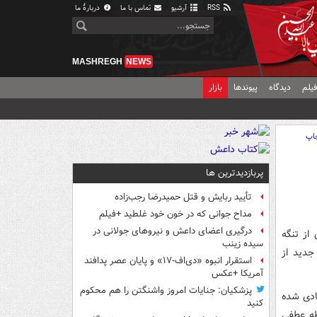
RSS
آرشیو
تماس با ما
دربارهٔ ما
MASHREGH
NEWS
یلم
دیدگاه
پیوندها
بازار
اپ
پربازدیدترین ها
تأیید ربایش و قتل حمیدرضا رجب‌زاده
مداح جوانی که در خون خود غلطید +فیلم
درگیری اعضای داعش و نیروهای جولانی در
از تنگه
سیده زینب
ویری جدید از
استقرار انبوه «دی‌اف‑۱۷» و پایان عصر پدافند
آمریکا +عکس
پزشکیان: جنایات امروز واشنگتن را هم محکوم
ادی شده
کنید
ر، نقطه عطفی