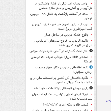
روایت رسانه اسرائیلی از فشار واشنگتن بر
تل‌آویو برای آتش‌بس و خلع سلاح حماس
سکه در آستانه بازگشت به کانال ۱۸۸ میلیون
تومان
دریادار سیاری: امروز هر خبر دقیق، تیری بر
قلب امپراطوری دروغ است
وقوع حادثه دریایی در ساحل عمان
تاکید الزیدی بر خروج نیروهای آمریکایی از
عراق در تاریخ تعیین شده
اعتراضات گسترده در آلمان علیه دولت مرتس
هشدار کانادا درباره عواقب تعرفه ۵۰ درصدی
آمریکا
نفوذ اطلاعاتی ایران در یگان فوق محرمانه
ارتش اسرائیل!
تأکید دادستان کل کشور بر انسجام ملی برای
مقابله با جنگ روانی دشمن
باران مهمان تابستانی ارتفاعات دماوند شد
کوبا: فرمان اجرایی ترامپ باعث ایجاد بحران
بشردوستانه شده
ارس
قیمت طلا و سکه امروز ۱۴۰۵/۰۵/۱۷
ترامپ مجبور به پس‌دادن ۱۰۰ میلیارد دلار از