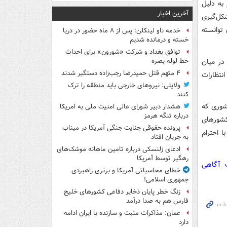
به دلیل
آخرین اخبار
کل‌گیری
توانسته
خدمه ناو لینکلن: پس از ۸ ماه حضور در دریا
خسته و درمانده‌ شدیم
توافق بغداد و شرکت «شورون» برای احداث
در میان
خط لوله بصره
۴ متهم قتل حمیدرضا رجب‌زاده دستگیر شدند
نتظارات
ولایتی: نیروهای خارجی باید منطقه را ترک
کنند
شوری که
هشدار دبیر شورای عالی امنیت ملی به امریکا
درباره تنگه هرمز
کشورهای
پرونده حقوقی جنایت جنگی آمریکا در میناب
 احترام
به جریان افتاد
ادعای زلنسکی درباره تامین ماهانه موشک‌های
رهگیر توسط آمریکا
ت آگاهی
خطای محاسباتی آمریکا و برتری راهبردی
جمهوری اسلامی!
زنگ خطر پایان ذخایر دفاعی کشورهای خلیج
فارس هم به صدا درآمد
عمان: مذاکرات مثبت و سازنده با ایران ادامه
دارد