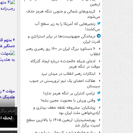
اربعین
کریدورهای شمالی و جنوبی تنگه هرمز حذف
می‌شوند
زنجیرهایی که آمریکا را به زیر سطح آب
می‌کشند!
درماندگی صهیونیست‌ها در برابر استراتژی و
۴ متهم ق
قدرت ایران
دستگیر ش
۶ دستاورد بزرگ ایران در ۱۶۰ روز رهبری رهبر
انقلاب
ادعای شبکه «الحدث» درباره ایجاد گذرگاه
موقت در تنگه هرمز
ابتکارات رهبر انقلاب در میدان نبرد
هلاکت اعضای یک تیم تروریستی در جنوب
سیستان
مه
ترامپ کنترلی بر تنگه هرمز ندارد!
هلدینگ خ
وقتی ورزش با معنویت عجین بشه!
پزشکیان: مشروطه نقطه عطف بیداری و
فیلم برگزی
آزادی‌خواهی ملت ایران بود
لحظه انفجار جایگاه
پورجمشیدیان: اربعین ۱۴۰۵ با بالاترین سطح
امنیت برگزار شد
بیانیه خانواده شهید لاریجانی درباره برخی