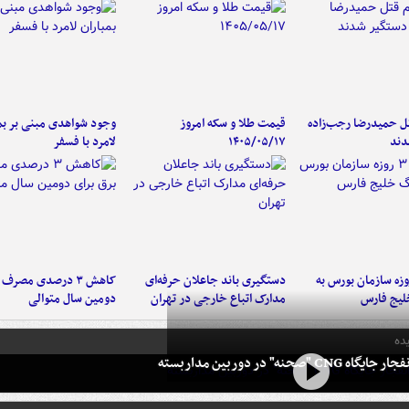
تل حمیدرضا رجب‌زاده
قیمت طلا و سکه امروز
وجود شواهدی مبنی بر بمب
دند
۱۴۰۵/۰۵/۱۷
لامرد با فسفر
لت ۳ روزه سازمان بورس به
دستگیری باند جاعلان حرفه‌ای
کاهش ۳ درصدی مصرف
لیج فارس
مدارک اتباع خارجی در تهران
دومین سال متوالی
ده
 CNG "صحنه" در دوربین مداربسته