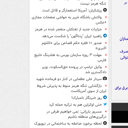
تنگه هرمز نیست
پزشکیان: آمریکا استعمارگر و قاتل است
واکنش باشگاه خیبر به حواشی صفحات مجازی
+عکس
جزئیات جدید از نفتکش منفجر شده در هرمز
راهبرد ایران "پنتاگون" را شکست می‌دهد
اران
صدور ۱۰ فقره حکم قصاص برای «کلثوم
اکبری»
مهلت ۳ روزه سازمان بورس به هلدینگ خلیج
فارس
وکیل ترامپ در پرونده حق‌السکوت، وزیر
دادگستری شد
سردار علی عظمایی در کنار دو فرمانده شهید
بازگشایی تنگه هرمز منوط به پذیرش شروط
 برق برای
ایران از سوی آمریکاست
روز خبرنگار نامبارک!
حتی اوکراین هم به ترکیه حمله کرد
مسرور بارزانی: نمی خواهیم طرفی در
درگیری‌های منطقه باشیم
لحظه برخورد صاعقه به ساختمانی در نیویورک