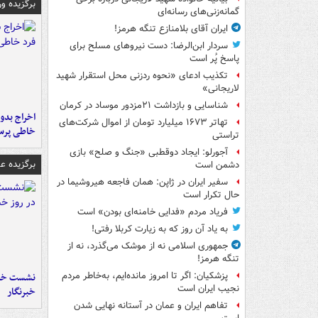
برگزیده و
گمانه‌زنی‌های رسانه‌ای
ایران آقای بلامنازع تنگه هرمز!
سردار ابن‌الرضا: دست نیروهای مسلح برای
پاسخ پُر است
تکذیب ادعای «نحوه ردزنی محل استقرار شهید
لاریجانی»
شناسایی و بازداشت ۲۱مزدور موساد در کرمان
اخراج بدون
تهاتر ۱۶۷۳ میلیارد تومان از اموال شرکت‌های
خاطی پرس
تراستی
آجورلو: ایجاد دوقطبی «جنگ و صلح‌» بازی
برگزیده 
دشمن است
سفیر ایران در ژاپن: همان فاجعه هیروشیما در
حال تکرار است
فریاد مردم «فدایی خامنه‌ای بودن» است
به یاد آن روز که به زیارت کربلا رفتی!
جمهوری اسلامی نه از موشک می‌گذرد، نه از
تنگه هرمز!
پزشکیان: اگر تا امروز مانده‌ایم، به‌خاطر مردم
نشست خبر
نجیب ایران است
خبرنگار
تفاهم ایران و عمان در آستانه نهایی شدن