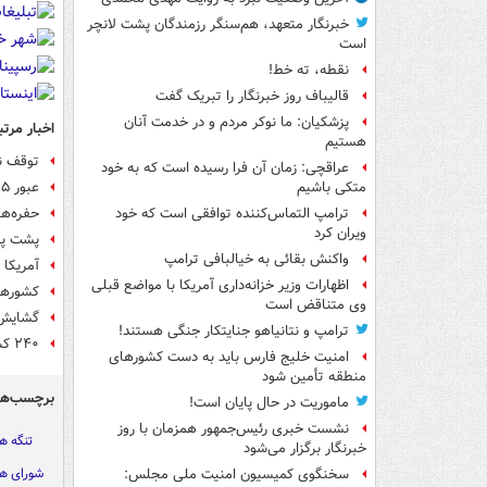
خبرنگار متعهد، هم‌سنگر رزمندگان پشت لانچر
است
نقطه، ته خط!
قالیباف روز خبرنگار را تبریک گفت
پزشکیان: ما نوکر مردم و در خدمت آنان
اخبار مرتب
هستیم
توقف ن
عراقچی: زمان آن فرا رسیده است که به خود
عبور ۱۵ فروند کشتی با مجوز س‍‍پاه از تنگه هرمز
متکی باشیم
حفره‌ه
ترامپ التماس‌کننده توافقی است که خود
ویران کرد
پشت پر
واکنش بقائی به خیالبافی ترامپ
آمریکا 
اظهارات وزیر خزانه‌داری آمریکا با مواضع قبلی
کشورهای
وی متناقض است
گشایش 
ترامپ و نتانیاهو جنایتکار جنگی هستند!
۲۴۰ کشتی در انتظار اجازه ایران برای عبور از تنگه هرمز
امنیت خلیج فارس باید به دست کشورهای
منطقه تأمین شود
برچسب‌ها
ماموریت در حال پایان است!
نشست خبری رئیس‌جمهور همزمان با روز
تنگه ه
خبرنگار برگزار می‌شود
شورای ه
سخنگوی کمیسیون امنیت ملی مجلس: