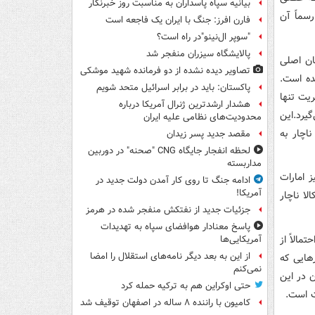
بیانیه سپاه پاسداران به مناسبت روز خبرنگار
سماً آن
فارن افرز: جنگ با ایران یک فاجعه است
"سوپر ال‌نینو"در راه است؟
پالایشگاه سیزران منفجر شد
ان اصلی
تصاویر دیده‌ نشده از دو فرمانده شهید موشکی
شده است.
پاکستان: باید در برابر اسرائیل متحد شویم
د که این مدیریت تنها
هشدار ارشدترین ژنرال آمریکا درباره
یرد.این
محدودیت‌های نظامی علیه ایران
اچار به
مقصد جدید پسر زیدان
لحظه انفجار جایگاه CNG "صحنه" در دوربین
مداربسته
 امارات
ادامه جنگ تا روی کار آمدن دولت جدید در
آمریکا!
ا ناچار
جزئیات جدید از نفتکش منفجر شده در هرمز
پاسخ معنادار هوافضای سپاه به تهدیدات
الاً از
آمریکایی‌ها
از این به بعد دیگر نامه‌های استقلال را امضا
رهایی که
نمی‌کنم
 در این
حتی اوکراین هم به ترکیه حمله کرد
ت است.
کامیون با راننده ۸ ساله در اصفهان توقیف شد