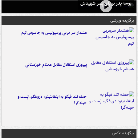
بوسه‌ پدر بر پای پسر شهیدش
برگزیده ورزشی
هشدار سرمربی پرسپولیس به جاسوس تیم
پیروزی استقلال مقابل همنام خوزستانی
حمله تند فیگو به اینفانتینو: دروغگو، پَست‌ و
حیله‌گر!
برگزیده عکس