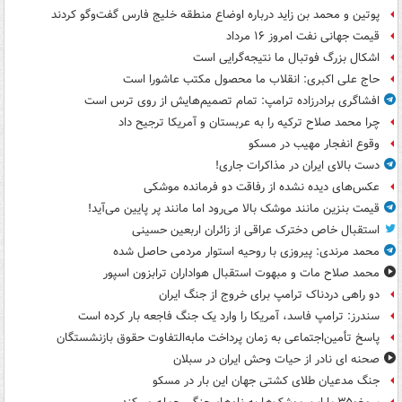
پوتین و محمد بن زاید درباره اوضاع منطقه خلیج فارس گفت‌وگو کردند
قیمت جهانی نفت امروز ۱۶ مرداد
اشکال بزرگ فوتبال ما نتیجه‌گرایی است
حاج علی اکبری: انقلاب ما محصول مکتب عاشورا است
افشاگری برادرزاده ترامپ: تمام تصمیم‌هایش از روی ترس است
چرا محمد صلاح ترکیه را به عربستان و آمریکا ترجیح داد
وقوع انفجار مهیب در مسکو
دست بالای ایران در مذاکرات جاری!
عکس‌های دیده نشده از رفاقت دو فرمانده‌ موشکی
قیمت بنزین مانند موشک بالا می‌رود اما مانند پر پایین می‌آید!
استقبال خاص دخترک عراقی از زائران اربعین حسینی
محمد مرندی: پیروزی با روحیه استوار مردمی حاصل شده
محمد صلاح مات و مبهوت استقبال هواداران ترابزون اسپور
دو راهی دردناک ترامپ برای خروج از جنگ ایران
سندرز: ترامپ فاسد، آمریکا را وارد یک جنگ فاجعه بار کرده است
پاسخ تأمین‌اجتماعی به زمان پرداخت مابه‌التفاوت حقوق بازنشستگان
صحنه ای نادر از حیات وحش ایران در سبلان
جنگ مدعیان طلای کشتی جهان این بار در مسکو