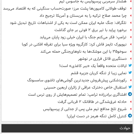
هشدار سرمربی پرسپولیس به جاسوس تیم
توقف طولانی کامیون‌ها پشت مرز؛ صورت‌حساب سنگینی که به اقتصاد می‌رسد
چرا محمد صلاح ترکیه را به عربستان و آمریکا ترجیح داد
تلگراف: جنگ علیه ایران ممکن است به یکی از اشتباهات تاریخ تبدیل شود
برخورد پراید با تیر برق ۲ فوتی بر جای گذاشت
ترامپ: فکر می‌کنم جنگ با ایران خیلی زود پایان می‌یابد
نیویورک تایمز فاش کرد: کارگروه ویژه سیا برای تفرقه افکنی در کوبا
سوخو۳۵ با این موشک‌ها به ناوهای‌جنگی حمله می‌کند
دستگیری قاتل فراری در نوشهر
ایالات متحده واقعاً یک «ببر کاغذی» است!
نمایی زیبا از تنگه کریان جزیره قشم
رکوردشکنی پیش‌فروش جدیدترین گوشی‌های تاشوی سامسونگ
استقبال خاص دخترک عراقی از زائران اربعین حسینی
افشاگری برادرزاده ترامپ: تمام تصمیم‌هایش از روی ترس است
حادثه غرق‌شدگی در طاقانک ۲ قربانی گرفت
شروع تلخ مدافع تیم ملی پس از جدایی از پرسپولیس
کنترل کامل تنگه هرمز در دست ایران!
حوادث