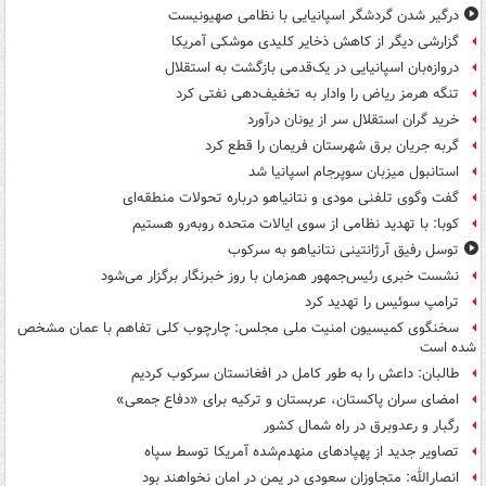
درگیر شدن گردشگر اسپانیایی با نظامی صهیونیست
گزارشی دیگر از کاهش ذخایر کلیدی موشکی آمریکا
دروازه‌بان اسپانیایی در یک‌قدمی بازگشت به استقلال
تنگه هرمز ریاض را وادار به تخفیف‌دهی نفتی کرد
خرید گران استقلال سر از یونان درآورد
گربه جریان برق شهرستان فریمان را قطع کرد
استانبول میزبان سوپرجام اسپانیا شد
گفت وگوی تلفنی مودی و نتانیاهو درباره تحولات منطقه‌ای
کوبا: با تهدید نظامی از سوی ایالات متحده روبه‌رو هستیم
توسل رفیق آرژانتینی نتانیاهو به سرکوب
نشست خبری رئیس‌جمهور همزمان با روز خبرنگار برگزار می‌شود
ترامپ سوئیس را تهدید کرد
سخنگوی کمیسیون امنیت ملی مجلس: چارچوب کلی تفاهم با عمان مشخص
شده است
طالبان: داعش را به طور کامل در افغانستان سرکوب کردیم
امضای سران پاکستان، عربستان و ترکیه برای «دفاع جمعی»
رگبار و رعدوبرق در راه شمال کشور
تصاویر جدید از پهپادهای منهدم‌شده آمریکا توسط سپاه
انصارالله: متجاوزان سعودی در یمن در امان نخواهند بود