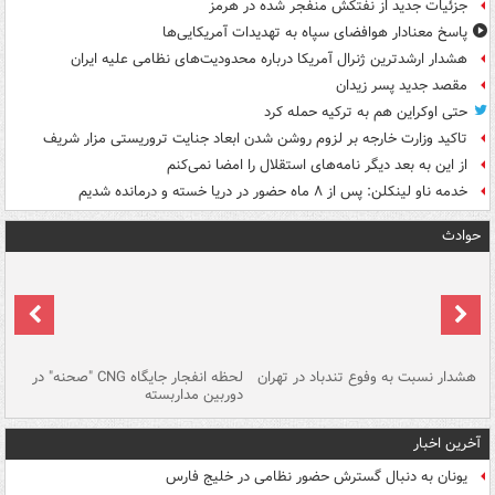
جزئیات جدید از نفتکش منفجر شده در هرمز
پاسخ معنادار هوافضای سپاه به تهدیدات آمریکایی‌ها
هشدار ارشدترین ژنرال آمریکا درباره محدودیت‌های نظامی علیه ایران
مقصد جدید پسر زیدان
حتی اوکراین هم به ترکیه حمله کرد
تاکید وزارت خارجه بر لزوم روشن شدن ابعاد جنایت تروریستی مزار شریف
از این به بعد دیگر نامه‌های استقلال را امضا نمی‌کنم
خدمه ناو لینکلن: پس از ۸ ماه حضور در دریا خسته و درمانده‌ شدیم
حوادث
ای
هشدار نسبت به وفوع تندباد در تهران
لحظه انفجار جایگاه CNG "صحنه" در
دس
دوربین مداربسته
ات
آخرین اخبار
یونان به دنبال گسترش حضور نظامی در خلیج فارس