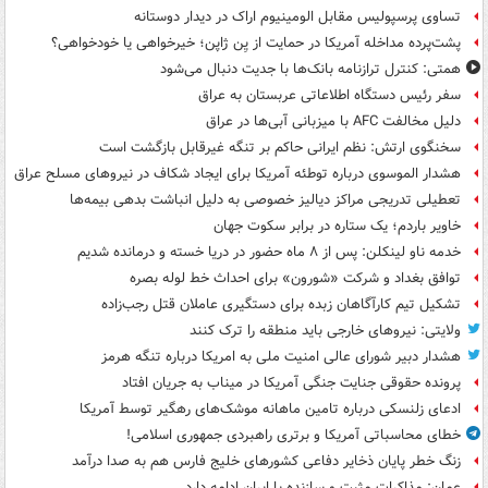
تساوی پرسپولیس مقابل الومینیوم اراک در دیدار دوستانه
پشت‌پرده مداخله آمریکا در حمایت از یِن ژاپن؛ خیرخواهی یا خودخواهی؟
همتی: کنترل ترازنامه بانک‌ها با جدیت دنبال می‌شود
سفر رئیس دستگاه اطلاعاتی عربستان به عراق
دلیل مخالفت AFC با میزبانی آبی‌ها در عراق
سخنگوی ارتش: نظم ایرانی حاکم بر تنگه غیرقابل بازگشت است
هشدار الموسوی درباره توطئه آمریکا برای ایجاد شکاف در نیروهای مسلح عراق
تعطیلی تدریجی مراکز دیالیز خصوصی به دلیل انباشت بدهی بیمه‌ها
خاویر باردم؛ یک ستاره در برابر سکوت جهان
خدمه ناو لینکلن: پس از ۸ ماه حضور در دریا خسته و درمانده‌ شدیم
توافق بغداد و شرکت «شورون» برای احداث خط لوله بصره
تشکیل تیم کارآگاهان زبده برای دستگیری عاملان قتل رجب‌زاده
ولایتی: نیروهای خارجی باید منطقه را ترک کنند
هشدار دبیر شورای عالی امنیت ملی به امریکا درباره تنگه هرمز
پرونده حقوقی جنایت جنگی آمریکا در میناب به جریان افتاد
ادعای زلنسکی درباره تامین ماهانه موشک‌های رهگیر توسط آمریکا
خطای محاسباتی آمریکا و برتری راهبردی جمهوری اسلامی!
زنگ خطر پایان ذخایر دفاعی کشورهای خلیج فارس هم به صدا درآمد
عمان: مذاکرات مثبت و سازنده با ایران ادامه دارد