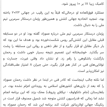
کامبک زیبا ۱۷ بر ۱۰ پیروز شود.
عملکرد فوق‌العاده او درحالی‌که قبلاً به این رقیب در جهانی ۲۰۲۳ باخته
بود، تمجید اتحادیه جهانی کشتی و همین‌طور پژمان درستکار سرمربی تیم
ملی را به دنبال داشت.
پژمان درستکار سرمربی تیم ملی درباره عموزاد گفته بود: او در دو مسابقه
قبلی مقابل این کشتی‌گیر روس شکست‌خورده بود و هدف ما این بود که
بار دیگر مقابل او قرار بگیرد و از نظر ذهنی و روانی این مسابقه را پشت
سر بگذارد. خوشبختانه این تصمیم نتیجه بسیار خوبی داشت و رحمان
بازگشت باشکوهی را رقم زد. او نشان داد وقتی غیرت، جسارت و
توانایی‌های فنی در کنار هم قرار بگیرد، حتی جبران ۸ امتیاز عقب‌افتادگی
نیز امکان‌پذیر است.
اما نکته جالب اینجاست که کادر فنی در ابتدا در نظر داشت رحمان عموزاد
را که بعد از بازی‌های کشورهای اسلامی به رویدادی اعزام نشده بود، در
بلغارستان (جام دانکولوف - نیکلای پتروف) محک بزند که این برنامه انجام
نشد اما زمانی که فدراسیون کشتی متوجه شد شمیل ممدوف قرار است در
رنکینگ جهانی اولان‌باتور شرکت کند برنامه این شد که رحمان عموزاد به