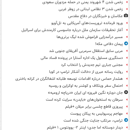
زخمی شدن ۴ شهروند یمنی در حمله مزدوران سعودی
زخمی شدن ۳ نظامی لبنانی در زوطر غربی
عکاسان و خبرنگاران در دفاع مقدس
ورود فرمانده تروریست‌های آمریکایی به تل‌آویو
آغاز تحقیقات سازمان ملل درباره جاسوسی کارمندش برای اسرائیل
مسیر درآمدزایی فراموش شده لیگ برتری‌ها
پیمان دفاعی مکه!
مربی سابق استقلال سرمربی آفریقای جنوبی شد
دستگیری مسئول یک اداره آستارا در پرونده فساد مالی
مجتبی جباری تیم جدیدش را انتخاب کرد
روایت رسانه عبری از دخالت آشکار ترامپ در کوبا
هشدار حماس درباره اقدامات توسعه طلبانه اشغالگران در کرانه باختری
احتمال سفر ویتکاف و کوشنر به اوکراین و روسیه
جان دوباره نگین فیروزه ای ایران «دریاچه ارومیه»
سرطان به استخوان‌های «بایدن» سرایت کرده است
پیروزی قاطع چلسی برابر میلان +فیلم
مهاجم پرسپولیس به پیکان پیوست
ترامپ، مرتکب جنایت جنگی شده است
دیدار دوستانه اما جدی؛ اینتر ۲- یوونتوس ۱ +فیلم