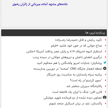
جاده‌های مشهد آماده میزبانی از زائران رضوی
پربازدیدترین ها
تأیید ربایش و قتل حمیدرضا رجب‌زاده
مداح جوانی که در خون خود غلتید +فیلم
استقرار انبوه «دی‌اف‑۱۷» و پایان عصر پدافند آمریکا +عکس
درگیری اعضای داعش و نیروهای جولانی در سیده زینب
پزشکیان: جنایات امروز واشنگتن را هم محکوم کنید
لحظه انفجار جایگاه CNG "صحنه" در دوربین مداربسته
بیانیه سپاه پاسداران به مناسبت روز خبرنگار
"سوپر ال‌نینو"در راه است؟
پالایشگاه سیزران منفجر شد
فارن افرز: جنگ با ایران یک فاجعه است
تصاویر دیده‌ نشده از دو فرمانده شهید موشکی
پاکستان: باید در برابر اسرائیل متحد شویم