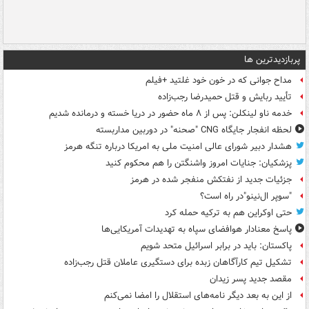
پربازدیدترین ها
مداح جوانی که در خون خود غلتید +فیلم
تأیید ربایش و قتل حمیدرضا رجب‌زاده
خدمه ناو لینکلن: پس از ۸ ماه حضور در دریا خسته و درمانده‌ شدیم
لحظه انفجار جایگاه CNG "صحنه" در دوربین مداربسته
هشدار دبیر شورای عالی امنیت ملی به امریکا درباره تنگه هرمز
پزشکیان: جنایات امروز واشنگتن را هم محکوم کنید
جزئیات جدید از نفتکش منفجر شده در هرمز
"سوپر ال‌نینو"در راه است؟
حتی اوکراین هم به ترکیه حمله کرد
پاسخ معنادار هوافضای سپاه به تهدیدات آمریکایی‌ها
پاکستان: باید در برابر اسرائیل متحد شویم
تشکیل تیم کارآگاهان زبده برای دستگیری عاملان قتل رجب‌زاده
مقصد جدید پسر زیدان
از این به بعد دیگر نامه‌های استقلال را امضا نمی‌کنم