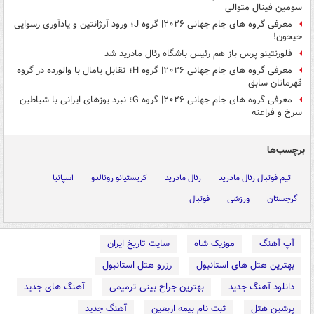
سومین فینال متوالی
معرفی گروه های جام جهانی ۲۰۲۶| گروه J؛ ورود آرژانتین و یادآوری رسوایی
خیخون!
فلورنتینو پرس باز هم رئیس باشگاه رئال مادرید شد
معرفی گروه های جام جهانی ۲۰۲۶| گروه H؛ تقابل یامال با والورده در گروه
قهرمانان سابق
معرفی گروه های جام جهانی ۲۰۲۶| گروه G؛ نبرد یوزهای ایرانی با شیاطین
سرخ و فراعنه
برچسب‌ها
تیم فوتبال رئال مادرید
رئال مادرید
کریستیانو رونالدو
اسپانیا
گرجستان
ورزشی
فوتبال
آپ آهنگ
موزیک شاه
سایت تاریخ ایران
بهترین هتل های استانبول
رزرو هتل استانبول
دانلود آهنگ جدید
بهترین جراح بینی ترمیمی
آهنگ های جدید
پرشین هتل
ثبت نام بیمه اربعین
آهنگ جدید