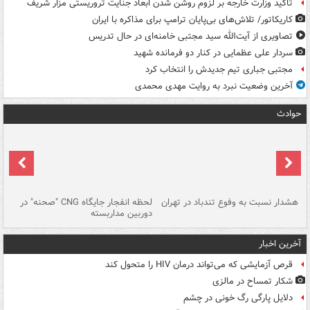
تاکید وزارت خارجه بر لزوم روشن شدن ابعاد جنایت تروریستی مزار شریف
کاریکاتور/ تلاش‌های بی‌پایان ترامپ برای مذاکره با ایران
تصاویری از آیت‌الله سید مجتبی خامنه‌ای در حال تدریس
سردار علی عظمایی در کنار دو فرمانده شهید
مجتبی جباری تیم جدیدش را انتخاب کرد
آخرین وضعیت نبرد به روایت مهدی محمدی
حوادث
ای
هشدار نسبت به وفوع تندباد در تهران
لحظه انفجار جایگاه CNG "صحنه" در
دس
دوربین مداربسته
ات
آخرین اخبار
قرص آزمایشی که می‌تواند درمان HIV را متحول کند
شکار تمساح در مالزی
دلایل پارگی رگ خونی در چشم