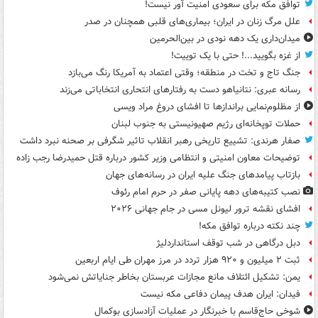
توافق مکه برای سعودی امنیت آور نیست!
علل مرگ زنان در ایران؛ بیماری‌های قلبی همچنان در صدر
میدان‌داری یک دهه نودی در بین‌الحرمین
از غزه بگویید...! حتی با یک توییت!
جنگ تاج و تخت در منطقه؛ وقتی اعتماد به آمریکا رنگ می‌بازد
رسانه عبری: نتانیاهو دست به رفتارهای انتحاری انتخاباتی می‌زند
از مظلوم‌نمایی براندازها تا افشای دروغ مراد ویسی
حملات توپخانه‌ای رژیم صهیونیستی به جنوب لبنان
صفار هرندی: تشییع تاریخی رهبر انقلاب تاثیر شگرفی بر صحنه نبرد داشت
توضیحات معاون امنیتی و انتظامی وزیر کشور درباره قتل حمیدرضا رجب زاده
بازتاب پیامدهای جنگ علیه ایران در رسانه‌های جهان
نصب کتیبه‌های دهه پایانی صفر در حرم امام رئوف
افشای نقشه ترور لیونل مسی در جام جهانی ۲۰۲۶
چند نکته درباره توافق مکه!
دبل درگاهی در شب توقف استانداردلیژ
ثبت ۲ میلیون و ۹۲۰ هزار تردد در مرز مهران طی ایام اربعین
یمن: تشکیل ائتلاف مانع مجازات عربستان بخاطر جنایاتش نمی‌شود
فیدان: ایران هدف پیمان دفاعی مکه نیست
شوخی حاج‌قاسم با خبرنگار در عملیات آزادسازی بوکمال