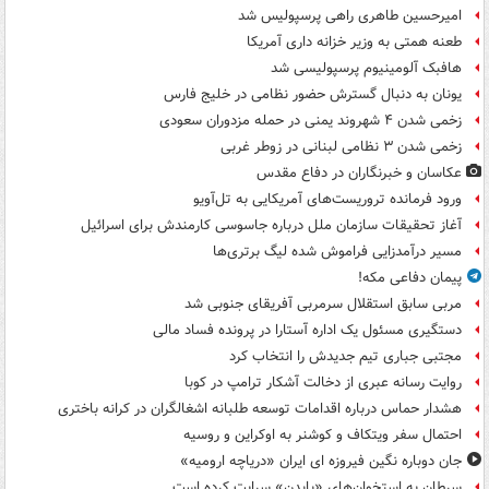
امیرحسین طاهری راهی پرسپولیس شد
طعنه همتی به وزیر خزانه داری آمریکا
هافبک آلومینیوم پرسپولیسی شد
یونان به دنبال گسترش حضور نظامی در خلیج فارس
زخمی شدن ۴ شهروند یمنی در حمله مزدوران سعودی
زخمی شدن ۳ نظامی لبنانی در زوطر غربی
عکاسان و خبرنگاران در دفاع مقدس
ورود فرمانده تروریست‌های آمریکایی به تل‌آویو
آغاز تحقیقات سازمان ملل درباره جاسوسی کارمندش برای اسرائیل
مسیر درآمدزایی فراموش شده لیگ برتری‌ها
پیمان دفاعی مکه!
مربی سابق استقلال سرمربی آفریقای جنوبی شد
دستگیری مسئول یک اداره آستارا در پرونده فساد مالی
مجتبی جباری تیم جدیدش را انتخاب کرد
روایت رسانه عبری از دخالت آشکار ترامپ در کوبا
هشدار حماس درباره اقدامات توسعه طلبانه اشغالگران در کرانه باختری
احتمال سفر ویتکاف و کوشنر به اوکراین و روسیه
جان دوباره نگین فیروزه ای ایران «دریاچه ارومیه»
سرطان به استخوان‌های «بایدن» سرایت کرده است