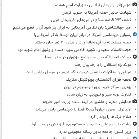
اعزام زائر اولی‌های آبادانی به زیارت امام هشتم
شهادت جانباز حمله آمریکا به جنوب کرمان
کشف ۳۳ قبضه سلاح در مرزهای آذربایجان غربی
امیر جهانشاهی: پای نظامی آمریکایی به ایران باز شود آن را قطع می‌کنیم
رسوایی دیپلماسی آمریکا در برابر ایران توسط بلاگر آمریکایی!
حمله مسلحانه به قهوه‌خانه‌ای در زاهدان؛ ۲ نفر جان باختند
حجت‌الاسلام سعیدی: شهید خادمی مورد اعتماد و وثوق امام شهید بود
حملات انصارالله یمن به مواضع مزدوران در بندر المخا
فولاد راه استقلال را با رضاییان رفت
عراقچی: مذاکرات با عمان درباره تنگه هرمز در مراحل پایانی است
لحظه فوران آتشفشان پوپوکتپتل مکزیک
بهترین مراکز خرید ورق آلومینیوم در ایران
تفاوت لوله سبز و نیوپایپ به زبان ساده
همایش محرم و عاشورا در آینه اسناد وزارت امور خارجه
اولیانوف: بحران ایران-آمریکا فقط با دیپلماسی پایان می‌یابد
صلاح ترک‌ها را پولدار کرد
روایت پدر امیرعلی جداوی از جست‌وجوی فرزندش در میان آوار
وزیر کشور: جامعه بدون رسانه مفهومی ندارد