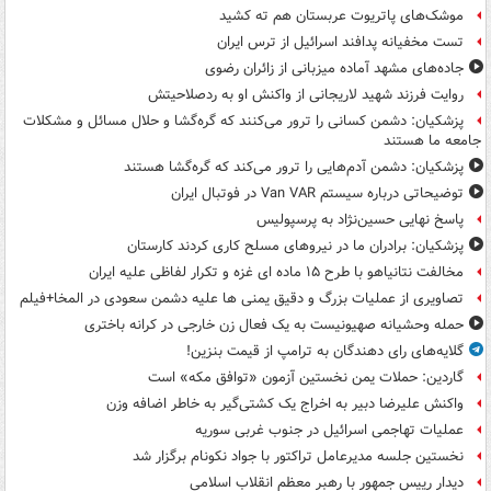
موشک‌های پاتریوت عربستان هم ته‌ کشید
تست مخفیانه پدافند اسرائیل از ترس ایران
جاده‌های مشهد آماده میزبانی از زائران رضوی
روایت فرزند شهید لاریجانی از واکنش او به ردصلاحیتش
پزشکیان: دشمن کسانی را ترور می‌کنند که گره‌گشا و حلال مسائل و مشکلات
جامعه ما هستند
پزشکیان: دشمن آدم‌هایی را ترور می‌کند که گره‌گشا هستند
توضیحاتی درباره سیستم Van VAR در فوتبال ایران
پاسخ نهایی حسین‌نژاد به پرسپولیس
پزشکیان: برادران ما در نیروهای مسلح کاری کردند کارستان
مخالفت نتانیاهو با طرح ۱۵ ماده ای غزه و تکرار لفاظی علیه ایران
تصاویری از عملیات بزرگ و دقیق یمنی ها علیه دشمن سعودی در المخا+فیلم
حمله وحشیانه صهیونیست به یک فعال زن خارجی در کرانه باختری
گلایه‌های رای دهندگان به ترامپ از قیمت بنزین!
گاردین: حملات یمن نخستین آزمون «توافق مکه» است
واکنش علیرضا دبیر به اخراج یک کشتی‌گیر به خاطر اضافه وزن
عملیات تهاجمی اسرائیل در جنوب غربی سوریه
نخستین جلسه مدیرعامل تراکتور با جواد نکونام برگزار شد
دیدار رییس جمهور با رهبر معظم انقلاب اسلامی