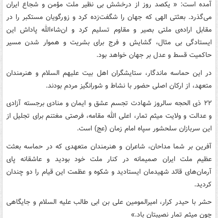
آمده است: « یکصد روز از درخشش بی نظیر ملت مؤمن و شجاع ایران
می‌گذرد. بعثتی الهی که جهان را شگفت‌زده کرد و زورگویان مستکبر را در
مقابل اراده‌ی ملتی بصیر و مقاوم تسلیم کرد و ان‌شاءالله پاداش این
ایستادگی بی مثال، گشایش و فرج برای بشریت و هموار شدن مسیر
حاکمیت قسط و عدل بر جهان خواهد بود.
در این حماسه ماندگار، ستایشگران اهل بیت علیهم السلام و هنرمندان
متعهد، از ارکان اصلی حضور با نشاط و شورانگیز مردم بودند.
۲۲ ذی الحجه سالروز شهادت تجسم عشق و ایمان و منادی برجسته آزادی
و عدالت و ولایت میثم تمار، اعلی الله مقامه، فرصتی مغتنم برای تجلیل از
این سربازان سلحشور سپاه امام زمان (عج) است.
آفرین بر شما مداحان، شاعران و هنرمندان متعهدی که در حماسه بعثت
عظیم ملت ایران صمیمانه در کنار ملت خود بودید و عاشقانه پای
آرمان‌های قائد شهیدمان ایستادید و شکوه و عظمت این قیام را دو چندان
کردید.
حشر با حیدر کرار، امیرالمومین علی بن ابی طالب علیه السلام و جایگاهی
چون میثم تمار نصیبتان باد.»