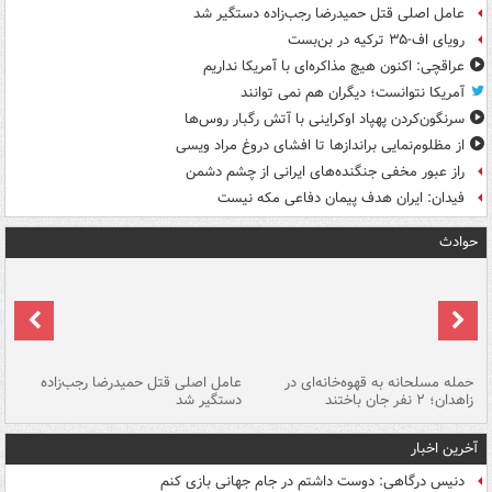
عامل اصلی قتل حمیدرضا رجب‌زاده دستگیر شد
رویای اف-۳۵ ترکیه در بن‌بست
عراقچی: اکنون هیچ مذاکره‌ای با آمریکا نداریم
آمریکا نتوانست؛ دیگران هم نمی توانند
سرنگون‌کردن پهپاد اوکراینی با آتش رگبار روس‌ها
از مظلوم‌نمایی براندازها تا افشای دروغ مراد ویسی
راز عبور مخفی جنگنده‌های ایرانی از چشم دشمن
فیدان: ایران هدف پیمان دفاعی مکه نیست
حوادث
حمله مسلحانه به قهوه‌خانه‌ای در
عامل اصلی قتل حمیدرضا رجب‌زاده
گر
زاهدان؛ ۲ نفر جان باختند
دستگیر شد
نا
آخرین اخبار
دنیس درگاهی: دوست داشتم در جام جهانی بازی کنم