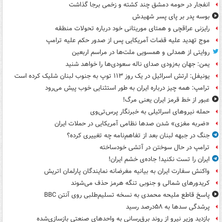
انفجار در حومه دمشق چند کشته و زخمی برجا گذاشت
بوسه‌ پدر بر پای پسر شهیدش
رایزنی عراقچی و همتای موریتانی خود درباره تحولات منطقه
موج تهدید علیه قضات آمریکایی پس از صدور حکم علیه ترامپ
روایتی از همدلی و همسویی ملت‌ها در مراسم اربعین
یمن: جهان به‌زودی صدای ناله سعودی‌ها را خواهد شنید
یونیفل: ارتش اسرائیل در یک روز ۱۱۳ توپ به جنوب لبنان شلیک کرده است
ترامپ: همه چیز درباره ایران به طور استثنایی خوب پیش می‌رود
عبور از خط قرمز ایران یعنی مرگ!
حمله نیروهای اسرائیلی به خبرنگار پرس‌تی‌وی
«ضربه مغزی» شدن صدها نظامی آمریکایی در حملات ایران
جنگ در جبهه لبنان بعد از تفاهم‌نامه چه تغییری کرده؟
ترامپ در حال سوختن در آتشی خودساخته
ایران را تست نکنید! جاده‌ی خشم ایران!
واکنش سفارت ایران به بیانیه مغرضانه نمایندگان پارلمان اتریش
کریدورهای شمالی و جنوبی تنگه هرمز حذف می‌شوند
پاسخ قاطع ملیحه محمدی به نسخه تسلیم‌طلبی روی آنتن BBC
پرشدگی سدها به ۵۸درصد رسید
بازدید وزیر نیرو از روند برق‌رسانی به واحدهای صنعتی بازسازی‌شده