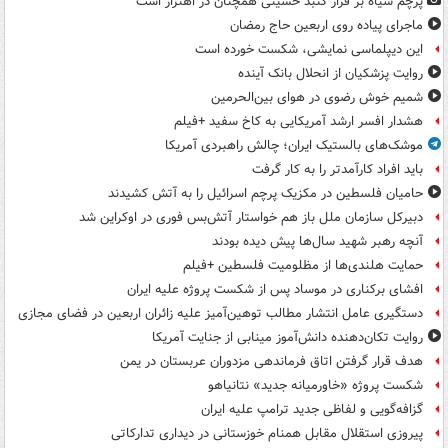
پرچم سیاه بر فراز گنبد حسینی همچنان در اهتزاز است
ماجرای پیاده روی اربعین حاج رمضان
این دیپلماسی نمایشی، شکست خورده است
روایت پزشکیان از انحلال بانک آینده
شمیم خوش رضوی در هوای بین‌الحرمین
هشدار افسر ارشد آمریکایی به کاخ سفید +فیلم
موشک‌های بالستیک ایران؛ چالش راهبردی آمریکا
باید افراد کارآمدتر را به کار گرفت
حامیان فلسطین در مکزیک پرچم اسرائیل را به آتش کشیدند
دبیرکل سازمان ملل باز هم خواستار آتش‌بس فوری در اوکراین شد
آنچه رهبر شهید سال‌ها پیش دیده بودند
حمایت هلندی‌ها از مظلومیت فلسطین +فیلم
افشای برکناری در موساد پس از شکست پروژه علیه ایران
دستگیری عامل انتشار مطالب توهین‌آمیز علیه زائران اربعین در فضای مجازی
روایت تکان‌دهنده دانش‌آموز مینابی از جنایت آمریکا
هدف قرار گرفتن اتاق‌ فرماندهی مزدوران عربستان در یمن
شکست پروژه «خاورمیانه جدید» نتانیاهو
گزافه‌گویی و لفاظی جدید ترامپ علیه ایران
پیروزی استقلال مقابل همنام خوزستانی در دیداری تدارکاتی