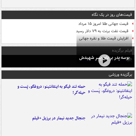
قیمت‌های روز در یک نگاه
قیمت جهانی طلا امروز ۱۵ مرداد
قیمت نفت برنت به ۷۹ دلار رسید
افزایش قیمت طلا و نقره جهانی
فیلم برگزیده
بوسه‌ پدر بر پای پسر شهیدش
برگزیده ورزشی
حمله تند فیگو به اینفانتینو: دروغگو، پَست‌ و
حیله‌گر!
جنجال جدید نیمار در برزیل +فیلم