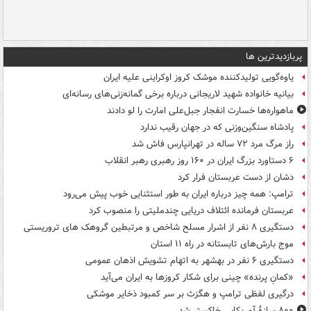
پربازدیدترین ها
یاوه‌گویی تولیدکننده موشک کروز اوکراینی علیه ایران
بیانیه خانواده شهید لاریجانی درباره برخی گمانه‌زنی‌های رسانه‌ای
ماهواره‌ها خسارت انفجار جبل‌علی امارت را لو دادند
پادشاه سنگین‌وزنی که در جهان رقیب ندارد
راز مرگ مرد ۷۲ ساله در تهرانپارس فاش شد
۶ دستاورد بزرگ ایران در ۱۶۰ روز رهبری رهبر انقلاب
دشان از دست عربستان فرار کرد
ترامپ: همه چیز درباره ایران به طور استثنایی خوب پیش می‌رود
عربستان فرمانده ائتلاف دریایی چندملیتی را منصوب کرد
دستگیری ۸ نفر از اشرار مسلح شاخص و مرتبطین گروهک های تروریستی
موج بارش‌های تابستانه در راه ۱۱ استان
دستگیری ۶ نفر در بهشهر به اتهام تشویش اذهان عمومی
«کمانِ پرنده» چینی برای شکار کروزها به ایران می‌آید
درگیری لفظی ترامپ و هگزث بر سر کمبود ذخایر موشکی
۸۰۰ سازۀ آمریکایی خاکستر شد