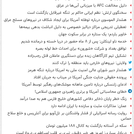
دلیل مخالفت AFC با میزبانی آبی‌ها در عراق
سخنگوی ارتش: نظم ایرانی حاکم بر تنگه غیرقابل بازگشت است
هشدار الموسوی درباره توطئه آمریکا برای ایجاد شکاف در نیروهای مسلح عراق
تعطیلی تدریجی مراکز دیالیز خصوصی به دلیل انباشت بدهی بیمه‌ها
خاویر باردم؛ یک ستاره در برابر سکوت جهان
خدمه ناو لینکلن: پس از ۸ ماه حضور در دریا خسته و درمانده‌ شدیم
توافق بغداد و شرکت «شورون» برای احداث خط لوله بصره
تشکیل تیم کارآگاهان زبده برای دستگیری عاملان قتل رجب‌زاده
ولایتی: نیروهای خارجی باید منطقه را ترک کنند
هشدار دبیر شورای عالی امنیت ملی به امریکا درباره تنگه هرمز
پرونده حقوقی جنایت جنگی آمریکا در میناب به جریان افتاد
ادعای زلنسکی درباره تامین ماهانه موشک‌های رهگیر توسط آمریکا
خطای محاسباتی آمریکا و برتری راهبردی جمهوری اسلامی!
زنگ خطر پایان ذخایر دفاعی کشورهای خلیج فارس هم به صدا درآمد
عمان: مذاکرات مثبت و سازنده با ایران ادامه دارد
روایت رسانه اسرائیلی از فشار واشنگتن بر تل‌آویو برای آتش‌بس و خلع سلاح
حماس
سکه در آستانه بازگشت به کانال ۱۸۸ میلیون تومان
دریادار سیاری: امروز هر خبر دقیق، تیری بر قلب امپراطوری دروغ است