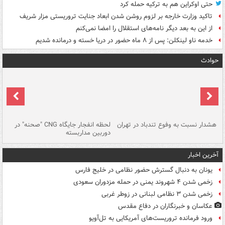
حتی اوکراین هم به ترکیه حمله کرد
تاکید وزارت خارجه بر لزوم روشن شدن ابعاد جنایت تروریستی مزار شریف
از این به بعد دیگر نامه‌های استقلال را امضا نمی‌کنم
خدمه ناو لینکلن: پس از ۸ ماه حضور در دریا خسته و درمانده‌ شدیم
حوادث
ای
هشدار نسبت به وفوع تندباد در تهران
لحظه انفجار جایگاه CNG "صحنه" در
دس
دوربین مداربسته
ات
آخرین اخبار
یونان به دنبال گسترش حضور نظامی در خلیج فارس
زخمی شدن ۴ شهروند یمنی در حمله مزدوران سعودی
زخمی شدن ۳ نظامی لبنانی در زوطر غربی
عکاسان و خبرنگاران در دفاع مقدس
ورود فرمانده تروریست‌های آمریکایی به تل‌آویو