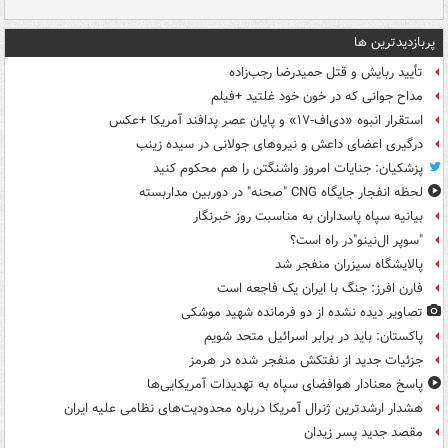
پربازدیدترین ها
تأیید ربایش و قتل حمیدرضا رجب‌زاده
مداح جوانی که در خون خود غلتید +فیلم
استقرار انبوه «دی‌اف‑۱۷» و پایان عصر پدافند آمریکا +عکس
درگیری اعضای داعش و نیروهای جولانی در سیده زینب
پزشکیان: جنایات امروز واشنگتن را هم محکوم کنید
لحظه انفجار جایگاه CNG "صحنه" در دوربین مداربسته
بیانیه سپاه پاسداران به مناسبت روز خبرنگار
"سوپر ال‌نینو"در راه است؟
پالایشگاه سیزران منفجر شد
فارن افرز: جنگ با ایران یک فاجعه است
تصاویر دیده‌ نشده از دو فرمانده شهید موشکی
پاکستان: باید در برابر اسرائیل متحد شویم
جزئیات جدید از نفتکش منفجر شده در هرمز
پاسخ معنادار هوافضای سپاه به تهدیدات آمریکایی‌ها
هشدار ارشدترین ژنرال آمریکا درباره محدودیت‌های نظامی علیه ایران
مقصد جدید پسر زیدان