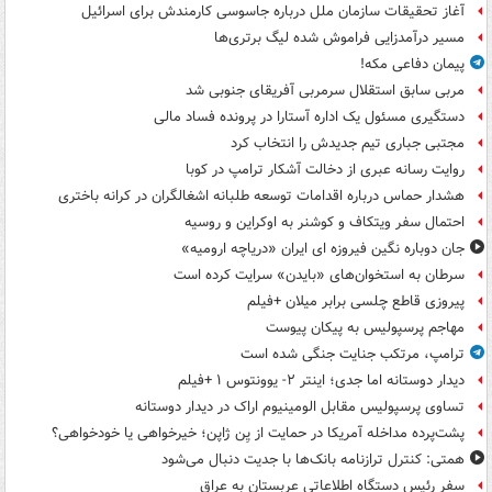
آغاز تحقیقات سازمان ملل درباره جاسوسی کارمندش برای اسرائیل
مسیر درآمدزایی فراموش شده لیگ برتری‌ها
پیمان دفاعی مکه!
مربی سابق استقلال سرمربی آفریقای جنوبی شد
دستگیری مسئول یک اداره آستارا در پرونده فساد مالی
مجتبی جباری تیم جدیدش را انتخاب کرد
روایت رسانه عبری از دخالت آشکار ترامپ در کوبا
هشدار حماس درباره اقدامات توسعه طلبانه اشغالگران در کرانه باختری
احتمال سفر ویتکاف و کوشنر به اوکراین و روسیه
جان دوباره نگین فیروزه ای ایران «دریاچه ارومیه»
سرطان به استخوان‌های «بایدن» سرایت کرده است
پیروزی قاطع چلسی برابر میلان +فیلم
مهاجم پرسپولیس به پیکان پیوست
ترامپ، مرتکب جنایت جنگی شده است
دیدار دوستانه اما جدی؛ اینتر ۲- یوونتوس ۱ +فیلم
تساوی پرسپولیس مقابل الومینیوم اراک در دیدار دوستانه
پشت‌پرده مداخله آمریکا در حمایت از یِن ژاپن؛ خیرخواهی یا خودخواهی؟
همتی: کنترل ترازنامه بانک‌ها با جدیت دنبال می‌شود
سفر رئیس دستگاه اطلاعاتی عربستان به عراق