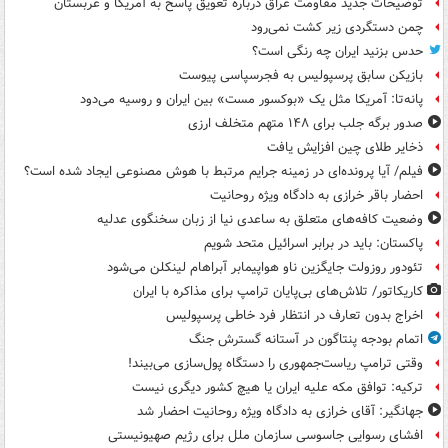
توضیحات جدید مقاومت عراق درباره تعویق پاسخ به آمریکا و عربستان
چمن دستگردی زیر کشت نمی‌رود
حدس بزنید ایران چه رنگی است؟
بازیکن سابق پرسپولیس به فجرسپاسی پیوست
پانه‌تا: آمریکا مثل یک «بوکسور مست» بین ایران و روسیه می‌دود
صدور برگه جلب برای ۱۴۸ متهم متخلف ارزی
ذخایر طلای چین افزایش یافت
فیلم/ آیا پرونده‌ای در زمینه جرایم مرتبط با هوش مصنوعی ایجاد شده است؟
احضار باقر خرازی به دادگاه ویژه روحانیت
وضعیت کافه‌های متعلق به ساعدی نیا از زبان سخنگوی عدلیه
پاکستان: باید در برابر اسرائیل متحد شویم
تئودور روزولت جایگزین ناو هواپیمابر آبراهام لینکلن می‌شود
کاریکاتور/ تلاش‌های بی‌پایان ترامپ برای مذاکره با ایران
اخراج بدون تعارف در انتظار فرد خاطی پرسپولیس
اتمام بودجه پنتاگون در آستانه گسترش جنگ
وقتی ترامپ ریاست‌جمهوری را دستگاه پول‌سازی می‌بیند!
ترکیه: توافق مکه علیه ایران یا هیچ کشور دیگری نیست
جهانگیر: آقای خرازی به دادگاه ویژه روحانیت احضار شد
افشای رسوایی جاسوسی سازمان ملل برای رژیم صهیونیستی