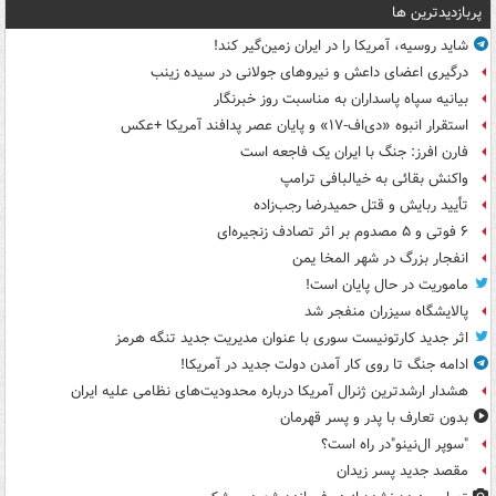
پربازدیدترین ها
شاید روسیه، آمریکا را در ایران زمین‌گیر کند!
درگیری اعضای داعش و نیروهای جولانی در سیده زینب
بیانیه سپاه پاسداران به مناسبت روز خبرنگار
استقرار انبوه «دی‌اف‑۱۷» و پایان عصر پدافند آمریکا +عکس
فارن افرز: جنگ با ایران یک فاجعه است
واکنش بقائی به خیالبافی ترامپ
تأیید ربایش و قتل حمیدرضا رجب‌زاده
۶ فوتی و ۵ مصدوم بر اثر تصادف زنجیره‌ای
انفجار بزرگ در شهر المخا یمن
ماموریت در حال پایان است!
پالایشگاه سیزران منفجر شد
اثر جدید کارتونیست سوری با عنوان مدیریت جدید تنگه هرمز
ادامه جنگ تا روی کار آمدن دولت جدید در آمریکا!
هشدار ارشدترین ژنرال آمریکا درباره محدودیت‌های نظامی علیه ایران
بدون تعارف با پدر و پسر قهرمان
"سوپر ال‌نینو"در راه است؟
مقصد جدید پسر زیدان