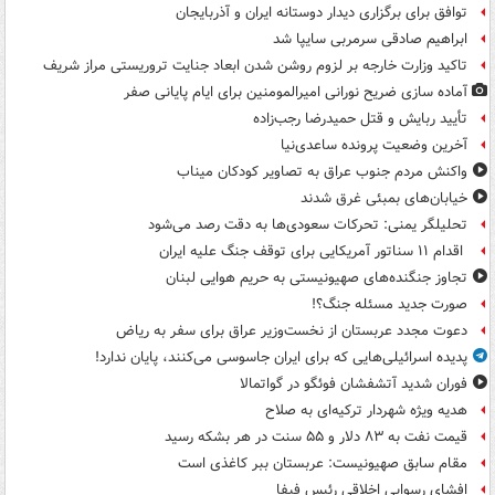
توافق برای برگزاری دیدار دوستانه ایران و آذربایجان
ابراهیم صادقی سرمربی سایپا شد
تاکید وزارت خارجه بر لزوم روشن شدن ابعاد جنایت تروریستی مراز شریف
آماده سازی ضریح نورانی امیرالمومنین برای ایام پایانی صفر
تأیید ربایش و قتل حمیدرضا رجب‌زاده
آخرین وضعیت پرونده ساعدی‌نیا
واکنش مردم جنوب عراق به تصاویر کودکان میناب
خیابان‌های بمبئی غرق شدند
تحلیلگر یمنی: تحرکات سعودی‌ها به دقت رصد می‌شود
اقدام ۱۱ سناتور آمریکایی برای توقف جنگ علیه ایران
تجاوز جنگنده‌های صهیونیستی به حریم هوایی لبنان
صورت جدید مسئله جنگ؟!
دعوت مجدد عربستان از نخست‌وزیر عراق برای سفر به ریاض
پدیده اسرائیلی‌هایی که برای ایران جاسوسی می‌کنند، پایان ندارد!
فوران شدید آتشفشان فوئگو در گواتمالا
هدیه ویژه شهردار ترکیه‌ای به صلاح
قیمت نفت به ۸۳ دلار و ۵۵ سنت در هر بشکه رسید
مقام سابق صهیونیست: عربستان ببر کاغذی است
افشای رسوایی اخلاقی رئیس فیفا